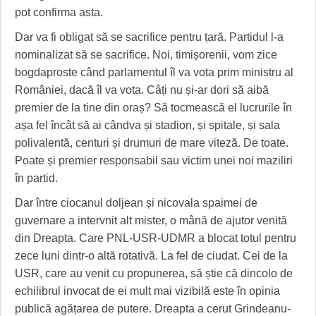
pot confirma asta.
Dar va fi obligat să se sacrifice pentru țară. Partidul l-a
nominalizat să se sacrifice. Noi, timișorenii, vom zice
bogdaproste când parlamentul îl va vota prim ministru al
României, dacă îl va vota. Câți nu și-ar dori să aibă
premier de la tine din oraș? Să tocmească el lucrurile în
așa fel încât să ai cândva și stadion, și spitale, și sala
polivalentă, centuri și drumuri de mare viteză. De toate.
Poate și premier responsabil sau victim unei noi maziliri
în partid.
Dar între ciocanul doljean și nicovala spaimei de
guvernare a intervnit alt mister, o mână de ajutor venită
din Dreapta. Care PNL-USR-UDMR a blocat totul pentru
zece luni dintr-o altă rotativă. La fel de ciudat. Cei de la
USR, care au venit cu propunerea, să știe că dincolo de
echilibrul invocat de ei mult mai vizibilă este în opinia
publică agățarea de putere. Dreapta a cerut Grindeanu-