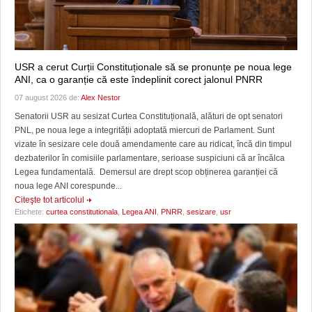
USR a cerut Curții Constituționale să se pronunțe pe noua lege
ANI, ca o garanție că este îndeplinit corect jalonul PNRR
07 august 2026 de:
Alex Nestor
Senatorii USR au sesizat Curtea Constituțională, alături de opt senatori
PNL, pe noua lege a integrității adoptată miercuri de Parlament. Sunt
vizate în sesizare cele două amendamente care au ridicat, încă din timpul
dezbaterilor în comisiile parlamentare, serioase suspiciuni că ar încălca
Legea fundamentală. Demersul are drept scop obținerea garanției că
noua lege ANI corespunde...
Citeşte tot articolul
Etichete:
curtea constitutionala
,
Legea ANI
,
PNRR
,
sesizare
,
usr