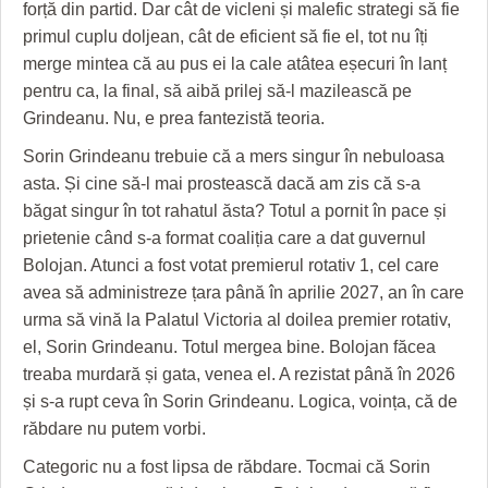
HARTA TIMIŞOAREI
forță din partid. Dar cât de vicleni și malefic strategi să fie
primul cuplu doljean, cât de eficient să fie el, tot nu îți
LICEE, ŞCOLI ŞI GRĂDINIŢE DIN TIMIŞ
merge mintea că au pus ei la cale atâtea eșecuri în lanț
pentru ca, la final, să aibă prilej să-l mazilească pe
PRIMĂRIILE DIN TIMIŞ
Grindeanu. Nu, e prea fantezistă teoria.
SFATUL MEDICULUI
Sorin Grindeanu trebuie că a mers singur în nebuloasa
asta. Și cine să-l mai prostească dacă am zis că s-a
SFATURI JURIDICE
băgat singur în tot rahatul ăsta? Totul a pornit în pace și
prietenie când s-a format coaliția care a dat guvernul
Bolojan. Atunci a fost votat premierul rotativ 1, cel care
avea să administreze țara până în aprilie 2027, an în care
urma să vină la Palatul Victoria al doilea premier rotativ,
el, Sorin Grindeanu. Totul mergea bine. Bolojan făcea
treaba murdară și gata, venea el. A rezistat până în 2026
și s-a rupt ceva în Sorin Grindeanu. Logica, voința, că de
răbdare nu putem vorbi.
Categoric nu a fost lipsa de răbdare. Tocmai că Sorin