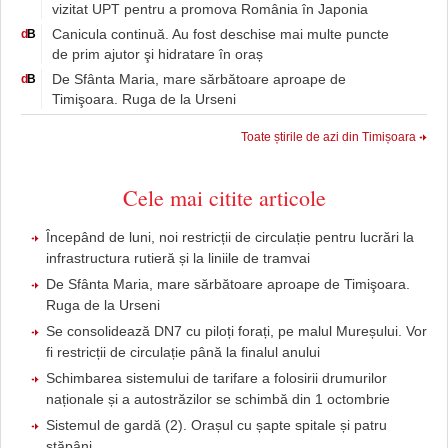
vizitat UPT pentru a promova România în Japonia
Canicula continuă. Au fost deschise mai multe puncte
d
B
de prim ajutor şi hidratare în oraș
De Sfânta Maria, mare sărbătoare aproape de
d
B
Timişoara. Ruga de la Urseni
Toate știrile de azi din Timișoara
Cele mai citite articole
Începând de luni, noi restricții de circulație pentru lucrări la
infrastructura rutieră și la liniile de tramvai
De Sfânta Maria, mare sărbătoare aproape de Timişoara.
Ruga de la Urseni
Se consolidează DN7 cu piloți forați, pe malul Mureșului. Vor
fi restricții de circulație până la finalul anului
Schimbarea sistemului de tarifare a folosirii drumurilor
naționale și a autostrăzilor se schimbă din 1 octombrie
Sistemul de gardă (2). Orașul cu șapte spitale și patru
stăpâni