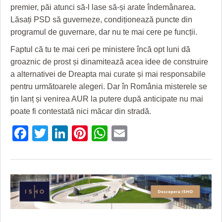
premier, păi atunci să-l lase să-și arate îndemânarea.
Lăsați PSD să guverneze, condiționează puncte din
programul de guvernare, dar nu te mai cere pe funcții.
Faptul că tu te mai ceri pe ministere încă opt luni dă
groaznic de prost și dinamitează acea idee de construire
a alternativei de Dreapta mai curate și mai responsabile
pentru următoarele alegeri. Dar în România misterele se
țin lanț și venirea AUR la putere după anticipate nu mai
poate fi contestată nici măcar din stradă.
Facebook
Twitter
LinkedIn
Pinterest
WhatsApp
Email