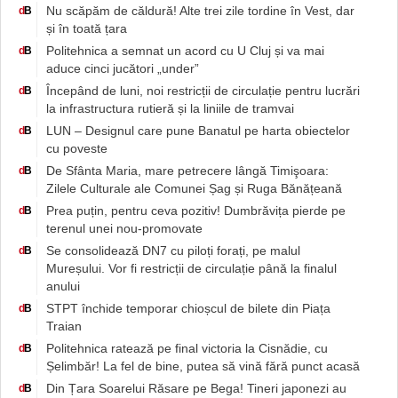
Nu scăpăm de căldură! Alte trei zile tordine în Vest, dar
d
B
și în toată țara
Politehnica a semnat un acord cu U Cluj și va mai
d
B
aduce cinci jucători „under”
Începând de luni, noi restricții de circulație pentru lucrări
d
B
la infrastructura rutieră și la liniile de tramvai
LUN – Designul care pune Banatul pe harta obiectelor
d
B
cu poveste
De Sfânta Maria, mare petrecere lângă Timişoara:
d
B
Zilele Culturale ale Comunei Șag și Ruga Bănățeană
Prea puțin, pentru ceva pozitiv! Dumbrăvița pierde pe
d
B
terenul unei nou-promovate
Se consolidează DN7 cu piloți forați, pe malul
d
B
Mureșului. Vor fi restricții de circulație până la finalul
anului
STPT închide temporar chioșcul de bilete din Piața
d
B
Traian
Politehnica ratează pe final victoria la Cisnădie, cu
d
B
Șelimbăr! La fel de bine, putea să vină fără punct acasă
Din Țara Soarelui Răsare pe Bega! Tineri japonezi au
d
B