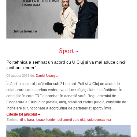
Sport
Politehnica a semnat un acord cu U Cluj și va mai aduce cinci
jucători „under”
09 august 2026 de:
Daniel Neacșu
Întăriri la sectorul jucătorilor sub 21 de ani. Poli și U Cluj un acord de
colaborare care la prima vedere va aduce câștig clubului bănățean. În
condițiile în care FRF a aprobat, în această vară, Regulamentul de
Cooperare a Cluburilor (detalii, aici), stabilind cadrul juridic, condițiile de
încheiere și funcționare a acordurilor de parteneriat sportiv între...
Citeşte tot articolul
Etichete:
dinu bara
,
jucatori under
,
poli acord cu u cluj
,
radu constantea