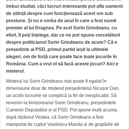
GRĂDINA TAICII DOMNULUI
CRONICĂ DE FILM
ACCIDENTE
trebui studiat, căci lucruri interesante pot afla oamenii
ZIARISTU’ DE TERASĂ
UNDE MERGEM
ANUNŢURI
de știință despre cum funcționează acest om sub
presiune. Și nu e vorba de anul în care a fost numit
CU OIŞTEA-N KIERKEGAARD
FILME DOCUMENTARE
INFO SI UTILE
premier al lui Dragnea. Pe acel Sorin Grindeanu, cu
efort, îl poți înțelege, dar ce ne pot spune cercetătorii
FINANŢĂRI DE LA A LA Z
CLIPURI VIDEO
CULTURA
despre politicianul Sorin Grindeanu de acum? Că e
PE SURSE
JOCURI ONLINE
INVATAMANT
președinte al PSD, primul partid ieșit la ultimele
alegeri, om de forță care poate face toate jocurile în
JUSTITIE
România. Cum a vrut el să facă aceste jocuri? Aici e
misterul.
FILME DOCUMENTARE
Misterul lui Sorin Grindeanu mai poate fi egalat în
CLIPURI VIDEO
dimensiune doar de misterul președintelui Nicușor Dan,
iar acolo lucrurile se complică la fel de inexplicabil. Să
JOCURI ONLINE
revenim la timișoreanul Sorin Grindeanu, președintele
DIVERSE
Camerei Deputaților și al PSD. Pot spune mulți acuma,
după războiul Veștea, că Sorin Grindeanu a fost
FARMACII DIN TIMIŞOARA
manipulat de cuplul Vasilescu-Manda și de grupările de