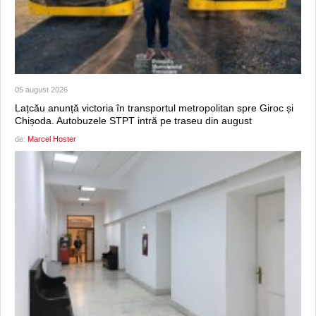
05 august 2026
Lațcău anunță victoria în transportul metropolitan spre Giroc și
Chișoda. Autobuzele STPT intră pe traseu din august
de:
Marcel Hoster