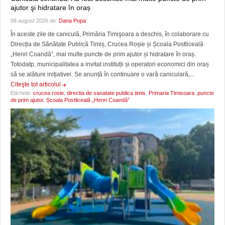
ajutor şi hidratare în oraș
08 august 2026 de:
Dana Popa
În aceste zile de caniculă, Primăria Timişoara a deschis, în colaborare cu
Direcția de Sănătate Publică Timiș, Crucea Roșie și Școala Postliceală
„Henri Coandă”, mai multe puncte de prim ajutor și hidratare în oraș.
Totodatp, municipalitatea a invitat instituții și operatori economici din oraș
să se alăture inițiativei. Se anunță în continuare o vară caniculară,...
Citeşte tot articolul
Etichete:
crucea rosie
,
directia de sanatate publica timis
,
Primaria Timisoara
,
puncte
de prim ajutor
,
Școala Postliceală „Henri Coandă”