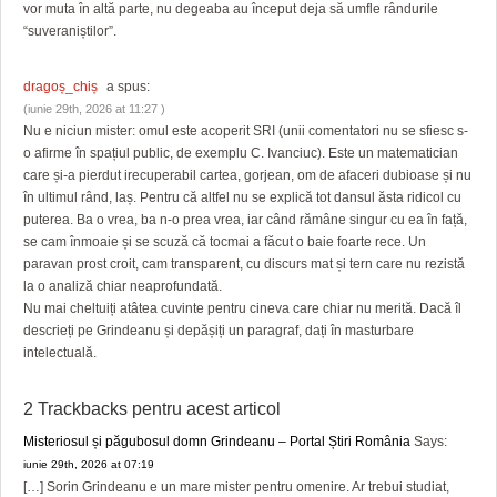
vor muta în altă parte, nu degeaba au început deja să umfle rândurile
“suveraniștilor”.
dragoș_chiș
a spus:
(iunie 29th, 2026 at 11:27 )
Nu e niciun mister: omul este acoperit SRI (unii comentatori nu se sfiesc s-
o afirme în spațiul public, de exemplu C. Ivanciuc). Este un matematician
care și-a pierdut irecuperabil cartea, gorjean, om de afaceri dubioase și nu
în ultimul rând, laș. Pentru că altfel nu se explică tot dansul ăsta ridicol cu
puterea. Ba o vrea, ba n-o prea vrea, iar când rămâne singur cu ea în față,
se cam înmoaie și se scuză că tocmai a făcut o baie foarte rece. Un
paravan prost croit, cam transparent, cu discurs mat și tern care nu rezistă
la o analiză chiar neaprofundată.
Nu mai cheltuiți atâtea cuvinte pentru cineva care chiar nu merită. Dacă îl
descrieți pe Grindeanu și depășiți un paragraf, dați în masturbare
intelectuală.
2 Trackbacks pentru
acest articol
Misteriosul și păgubosul domn Grindeanu – Portal Știri România
Says:
iunie 29th, 2026 at 07:19
[…] Sorin Grindeanu e un mare mister pentru omenire. Ar trebui studiat,