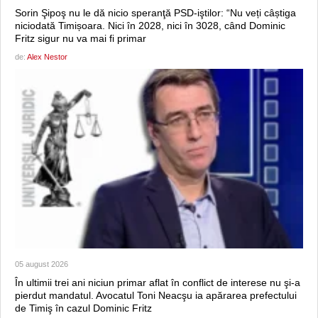
Sorin Şipoş nu le dă nicio speranţă PSD-iştilor: “Nu veți câștiga
niciodată Timișoara. Nici în 2028, nici în 3028, când Dominic
Fritz sigur nu va mai fi primar
de:
Alex Nestor
05 august 2026
În ultimii trei ani niciun primar aflat în conflict de interese nu şi-a
pierdut mandatul. Avocatul Toni Neacşu ia apărarea prefectului
de Timiş în cazul Dominic Fritz