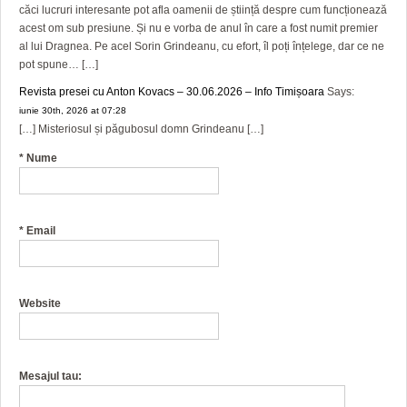
căci lucruri interesante pot afla oamenii de știință despre cum funcționează
acest om sub presiune. Și nu e vorba de anul în care a fost numit premier
al lui Dragnea. Pe acel Sorin Grindeanu, cu efort, îl poți înțelege, dar ce ne
pot spune… […]
Revista presei cu Anton Kovacs – 30.06.2026 – Info Timișoara
Says:
iunie 30th, 2026 at 07:28
[…] Misteriosul și păgubosul domn Grindeanu […]
*
Nume
*
Email
Website
Mesajul tau: