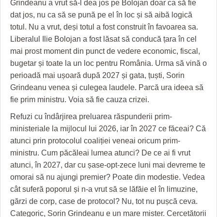
Grindeanu a vrut să-l dea jos pe Bolojan doar ca să fie
dat jos, nu ca să se pună pe el în loc și să aibă logică
totul. Nu a vrut, deși totul a fost construit în favoarea sa.
Liberalul Ilie Bolojan a fost lăsat să conducă țara în cel
mai prost moment din punct de vedere economic, fiscal,
bugetar și toate la un loc pentru România. Urma să vină o
perioadă mai ușoară după 2027 și gata, țuști, Sorin
Grindeanu venea și culegea laudele. Parcă ura ideea să
fie prim ministru. Voia să fie cauza crizei.
Refuzi cu îndârjirea preluarea răspunderii prim-
ministeriale la mijlocul lui 2026, iar în 2027 ce făceai? Că
atunci prin protocolul coaliției veneai oricum prim-
ministru. Cum păcăleai lumea atunci? De ce ai fi vrut
atunci, în 2027, dar cu șase-opt-zece luni mai devreme te
omorai să nu ajungi premier? Poate din modestie. Vedea
cât suferă poporul și n-a vrut să se lăfăie el în limuzine,
gărzi de corp, case de protocol? Nu, tot nu pușcă ceva.
Categoric, Sorin Grindeanu e un mare mister. Cercetătorii