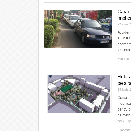
Caramb
implic
22 iunie
Accident
au fost 
acordare
fost imp
Etichete:
Hotărâ
pe str
15 iunie
Consiliu
modifică
pentru o
de metri
zona Lip
Etichete: