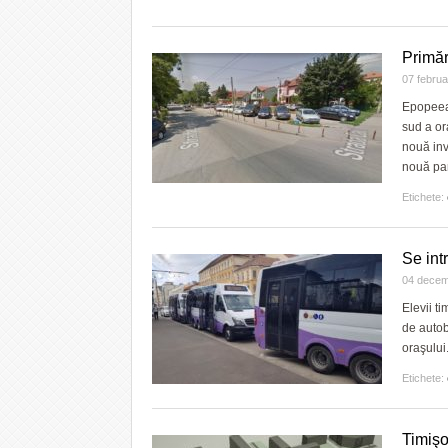
Primăr
07 febru
Epopeea 
sud a or
nouă inv
nouă par
Etichete:
Se int
04 decem
Elevii t
de autob
oraşului
Etichete:
Timişo