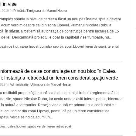
şi în vise
t 2019
în
Primăria Timişoara
de
Marcel Hoster
omplex sportiv la nivel de cartier a făcut un nou pas înainte spre a deveni
e. Acum vorbim despre cel din zona Lipovei. Primarul Nicolae Robu a
că, în sfârşit, a fost emisă autorizaţia de construcţie pentru lucrarea de 15
 de lei. Deocamdată proiectul e doar la capitolul vise frumoase, nu
…
bazin de inot
,
calea lipovei
,
complex sportiv
,
sport Lipovei
,
teren de sport
,
terenuri
nformează de ce se construieşte un nou bloc în Calea
i: Instanţa a retrocedat un teren considerat spaţiu verde
 2019
în
Administratie
,
Ultima ora
de
Marcel Hoster
 restituirii proprietăţilor confiscate de comunişti trebuia reglementată de
 de zile, spune Nicolae Robu, iar acolo unde există interes public, blocarea
ii în natură a terenurilor. Reacţia vine după ce primarul s-a confruntat cu
le locuitorilor din zona Lipovei, pentru că pe un teren considerat de
paţiu verde se ridică acum un
…
bloc
,
calea lipovei
,
spatiu verde
,
teren retrocedat