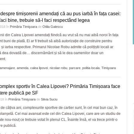
despre timișorenii amendați că au pus iarbă în fața casei:
aci bine, trebuie să-l faci respectând legea
 2018
în
Primăria Timişoara
de
Otilia Galescu
nii din Calea Lipovei amendați fiindcă au vrut să nu mai aibă noroi în fața
t buni de plată. Ei ar fi trebuit să aibă autorizație de construire pentru
 și iarba respective. Primarul Nicolae Robu admite că polițiștii locali ar
să dea dovadă de… discernământ și să le dea oamenilor doar un
ent.
amenajare
,
amenda
,
calea lipovei
,
nicolae robu
,
parcare
,
politia locala
,
Timişoara
complex sportiv în Calea Lipovei? Primăria Timișoara face
ere publică pe SF
018
în
Primăria Timişoara
de
Silvia Suciu
de câțiva ani, complexurile sportive de cartier sunt, în cel mai bun caz, în
planșetă. Cel mai avansat este cel din Calea Lipovei, care are un studiu de
ate nou-nouț ce trebuie votat în plenul CL. Înainte însă, el va trece printr-o
e publică.