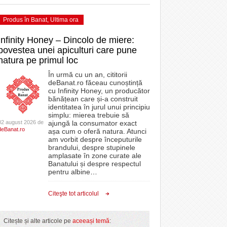
Produs în Banat
,
Ultima ora
Infinity Honey – Dincolo de miere:
povestea unei apiculturi care pune
natura pe primul loc
În urmă cu un an, cititorii
deBanat.ro făceau cunoștință
cu Infinity Honey, un producător
bănățean care și-a construit
identitatea în jurul unui principiu
simplu: mierea trebuie să
02 august 2026 de
ajungă la consumator exact
deBanat.ro
așa cum o oferă natura. Atunci
am vorbit despre începuturile
brandului, despre stupinele
amplasate în zone curate ale
Banatului și despre respectul
pentru albine
…
Citeşte tot articolul
Citește și alte articole pe
aceeași temă
: