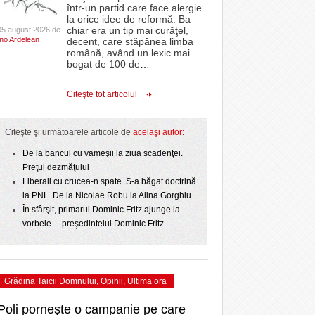
CLIPURI VIDEO
într-un partid care face alergie
proiectelor derulate de instituție din fonduri
la orice idee de reformă. Ba
La Muzeul Apei are loc expoziția „Sub semnul
 Politehnica atacă
- 11 December 2025
JOCURI ONLINE
europene/FOTO
chiar era un tip mai curăţel,
05 august 2026 de
- 4
care o nou-promovată
Ino Ardelean
curgerii. Între transparență și permanență”
decent, care stăpânea limba
DIVERSE
română, având un lexic mai
e şi
August 2026
ANAF oferă persoanelor fizice posibilitatea să
ipe ce a pierdut
bogat de 100 de
…
- 3 August 2026
beneficieze de Declarația Unică 212
omovare
FARMACII DIN
 2
Ziua Timișoarei – City Celebration. Programul
- 25 November 2025
precompletată
TIMIŞOARA
Citeşte tot articolul
- 3 August 2026
amentul cu o victorie
ultimei zile
HARTA TIMIŞOAREI
- 25 July 2026
Romanian Business Leaders lansează RBL
dicat
View all
- 19 November
ii în
Banat, prima filială din vestul țării
LICEE, ŞCOLI ŞI
Citeşte şi următoarele articole de
acelaşi autor:
2025
GRĂDINIŢE DIN TIMIŞ
De la bancul cu vameşii la ziua scadenţei.
View all
PRIMĂRIILE DIN TIMIŞ
Preţul dezmăţului
Liberali cu crucea-n spate. S-a băgat doctrină
SFATUL MEDICULUI
la PNL. De la Nicolae Robu la Alina Gorghiu
SFATURI JURIDICE
În sfârşit, primarul Dominic Fritz ajunge la
vorbele… preşedintelui Dominic Fritz
Grădina Taicii Domnului
,
Opinii
,
Ultima ora
Poli pornește o campanie pe care