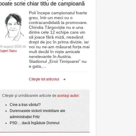
poate scrie chiar titlu de campioană
Poli începe campionatul foarte
greu, într-un meci cu o
contracandidată la promovare.
Chindia Târgoviște nu e una
dintre cele 12 echipe care vin
să joace fără miză, neavând
drept de joc în prima divizie, iar
noi nu ne-am măsurat forța mai
04 august 2026 de
Eugen Sasu
mult decât în niște amicale
nerelevante în Austria.
Stadionul „Eroii Timișoarei” nu
e gata,
…
Citeşte tot articolul
Citeşte şi următoarele articole de
acelaşi autor
:
Cine a tras vântul?
Dureroasele victorii imobiliare ale
administrației Fritz
PSD… dacă îngăduie Domnul