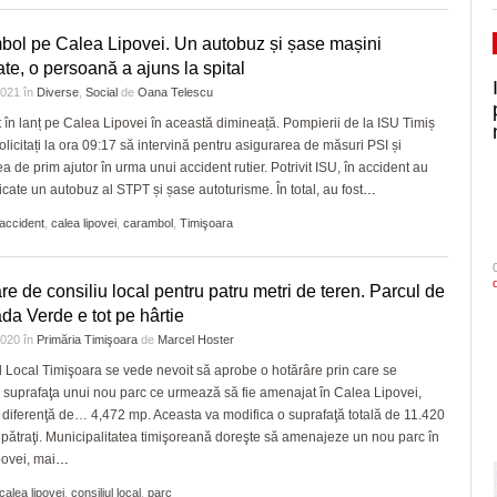
ol pe Calea Lipovei. Un autobuz și șase mașini
ate, o persoană a ajuns la spital
 2021
în
Diverse
,
Social
de
Oana Telescu
 în lanț pe Calea Lipovei în această dimineață. Pompierii de la ISU Timiș
solicitați la ora 09:17 să intervină pentru asigurarea de măsuri PSI și
a de prim ajutor în urma unui accident rutier. Potrivit ISU, în accident au
licate un autobuz al STPT și șase autoturisme. În total, au fost
…
accident
,
calea lipovei
,
carambol
,
Timişoara
re de consiliu local pentru patru metri de teren. Parcul de
ada Verde e tot pe hârtie
 2020
în
Primăria Timişoara
de
Marcel Hoster
l Local Timişoara se vede nevoit să aprobe o hotărâre prin care se
 suprafaţa unui nou parc ce urmează să fie amenajat în Calea Lipovei,
 diferenţă de… 4,472 mp. Aceasta va modifica o suprafaţă totală de 11.420
 pătraţi. Municipalitatea timişoreană doreşte să amenajeze un nou parc în
ovei, mai
…
calea lipovei
,
consiliul local
,
parc