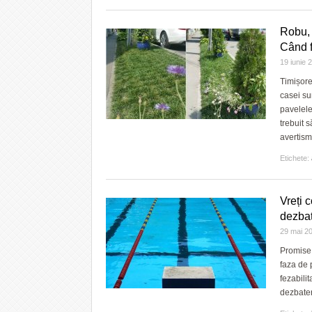
Robu, 
Când f
19 iunie
Timișore
casei sun
pavelele
trebuit 
avertism
Etichete:
Vreți 
dezbat
29 mai 2
Promise 
faza de 
fezabilit
dezbater