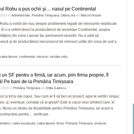
ul Robu a pus ochii şi… nasul pe Continental
e 2019
în
Administratie
,
Primăria Timişoara
,
Ultima ora
de
Marcel Hoster
Robu a vorbit din nou despre problemele legate de mirosurile neplăcute
. El s-a referit direct la producătorul de anvelope Continental, asupra
etăţenii din zona Lipovei fac permanent sesizări. Nu a uitat să
ască şi de producătorul necunoscut de mirosuri urâte din zona de sud a
.
calea lipovei
,
continental
,
mirosuri
,
nicolae robu
t un SF pentru o firmă, iar acum, prin firma proprie, îl
că! Pe bani de la Primăria Timișoara
t 2018
în
Primăria Timişoara
de
Otilia Galescu
zi și tot tu dai capul. Sau cum ar fi să faci un proiect, apoi te verifici singur,
ani, și, eventual, constați că ai greșit? Este și cazul unui arhitect care, în
e, făcea un studiu de fezabilitate pentru Primăria Timișoara, iar acum a
 contractele pentru… verificare.
arhitect
,
calea buziasului
,
calea lipovei
,
firma
,
Primaria Timisoara
,
proiecte
,