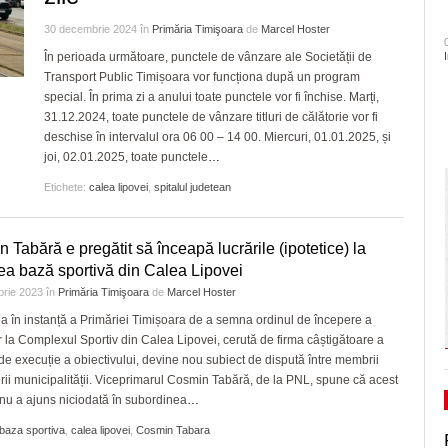
pentru play-off
- acum 2 zile
Neacşu ia apărarea prefectului de Timiş în
arhitectural din oraș
CLIPURI VIDEO
ZIARISTU’ DE
30 decembrie 2024
în
Primăria Timişoara
de
Marcel Hoster
- acum 21 ore
Sezonul marilor speranțe!
cazul Dominic Fritz
TERASĂ
JOCURI ONLINE
Timișoara are de luni șase noi cetățeni de
În perioada următoare, punctele de vânzare ale Societății de
elita cu un meci tare, în 
- 3 August 2026
PSD cere Parchetului, Ministerului de Intern
Transport Public Timișoara vor funcționa după un program
onoare/FOTO
va evolua în fața unei ech
CU OIŞTEA-N
ANI să intervină în cazul Dominic Fritz şi să
special. În prima zi a anului toate punctele vor fi închise. Marți,
KIERKEGAARD
dramatic în barajul de pr
View all
- acum
conteste ordinul prefectului de Timiş
31.12.2024, toate punctele de vânzare titluri de călătorie vor fi
FINANŢĂRI DE LA A
zile
Politehnica încheie canton
deschise în intervalul ora 06 00 – 14 00. Miercuri, 01.01.2025, și
LA Z
și vine acasă cu moralul ri
joi, 02.01.2025, toate punctele
…
USR cere vot astăzi pe legea responsabilităț
PE SURSE
View all
Etichete:
calea lipovei
,
spitalul judetean
- 3
energie, blocată în Parlament din 2022
August 2026
View all
 Tabără e pregătit să înceapă lucrările (ipotetice) la
rea bază sportivă din Calea Lipovei
brie 2023
în
Primăria Timişoara
de
Marcel Hoster
a în instanță a Primăriei Timișoara de a semna ordinul de începere a
or la Complexul Sportiv din Calea Lipovei, cerută de firma câștigătoare a
ei de execuție a obiectivului, devine nou subiect de dispută între membrii
ii municipalității. Viceprimarul Cosmin Tabără, de la PNL, spune că acest
 nu a ajuns niciodată în subordinea
…
baza sportiva
,
calea lipovei
,
Cosmin Tabara