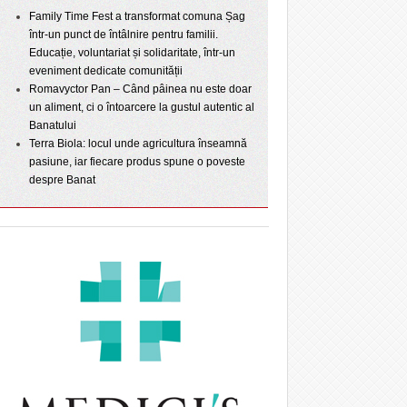
Family Time Fest a transformat comuna Șag
într-un punct de întâlnire pentru familii.
Educație, voluntariat și solidaritate, într-un
eveniment dedicate comunității
Romavyctor Pan – Când pâinea nu este doar
un aliment, ci o întoarcere la gustul autentic al
Banatului
Terra Biola: locul unde agricultura înseamnă
pasiune, iar fiecare produs spune o poveste
despre Banat