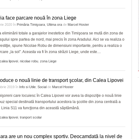
ia face parcare nouă în zona Liege
arie 2020
în
Primăria Timişoara
,
Ultima ora
de
Marcel Hoster
eliminării totale a garajelor inestetice din Timişoara se mută din zona de
aşului spre partea de nord, mai precis în zona Aradului. Aici se va realiza o
estiţie, spune Nicolae Robu de dimensiuni importante, pentru a realiza o
care „la sol”. Aceasta va fi în zona străzii Liege, unde este
…
calea lipovei
,
nicolae robu
,
zona Liege
roduce o nouă linie de transport şcolar, din Calea Lipovei
brie 2019
în
Info si Utile
,
Social
de
Marcel Hoster
imişoreni care locuiesc în Calea Lipovei vor avea la dispoziţie o nouă linie
uz special destinată transportului acestora la şcolile din zona centrală a
. Linia S11 va funcţiona din această săptămână.
calea lipovei
,
tranport scolar
ara are un nou complex sportiv. Deocamdată la nivel de