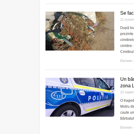
Se fac
21 octom
După toa
prezinte
cimitire
cimitire
Cimitiru
Etichete:
Un băr
zona L
22 septe
O traged
Motru di
caute un
Bărbatul
Etichete: