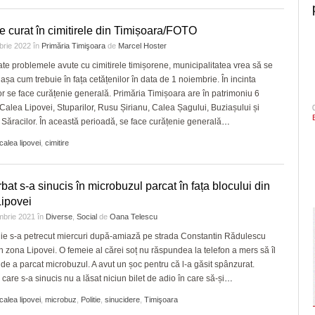
e curat în cimitirele din Timișoara/FOTO
brie 2022
în
Primăria Timişoara
de
Marcel Hoster
te problemele avute cu cimitirele timișorene, municipalitatea vrea să se
 așa cum trebuie în fața cetățenilor în data de 1 noiembrie. În incinta
lor se face curățenie generală. Primăria Timișoara are în patrimoniu 6
: Calea Lipovei, Stuparilor, Rusu Șirianu, Calea Șagului, Buziașului și
l Săracilor. În această perioadă, se face curățenie generală
…
calea lipovei
,
cimitire
bat s-a sinucis în microbuzul parcat în fața blocului din
ipovei
mbrie 2021
în
Diverse
,
Social
de
Oana Telescu
ie s-a petrecut miercuri după-amiază pe strada Constantin Rădulescu
n zona Lipovei. O femeie al cărei soț nu răspundea la telefon a mers să îl
de a parcat microbuzul. A avut un șoc pentru că l-a găsit spânzurat.
 care s-a sinucis nu a lăsat niciun bilet de adio în care să-și
…
calea lipovei
,
microbuz
,
Politie
,
sinucidere
,
Timişoara