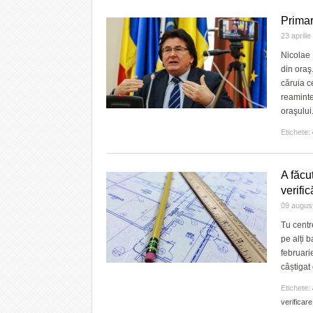
Primar
23 aprili
Nicolae 
din oraş
căruia c
reaminte
oraşului
Etichete:
A făcu
verifi
09 augus
Tu centre
pe alți b
februari
câștigat
Etichete:
verificare