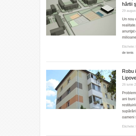
hârtii 
29 augus
Un nou c
realitat
anunţat 
milioane
Etichete:
de tenis
Robu i
Lipove
26 iunie
Problema
ani buni
restituir
supărări
oameni s
Etichete: