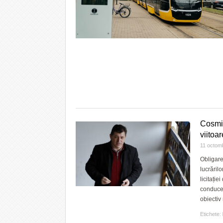
Cosmin
viitoa
11 octom
Obligare
lucrăril
licitați
conducer
obiectiv
Etichete: