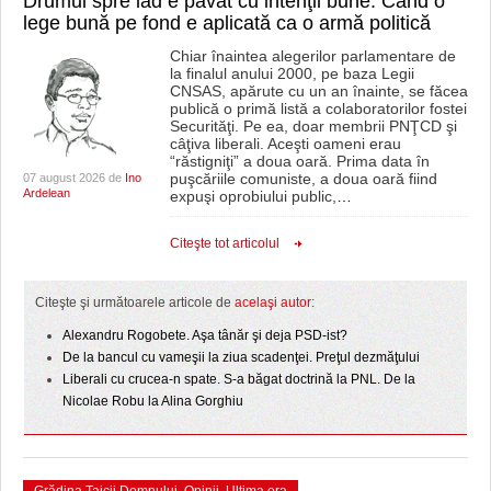
Drumul spre iad e pavat cu intenţii bune. Când o
lege bună pe fond e aplicată ca o armă politică
Chiar înaintea alegerilor parlamentare de
la finalul anului 2000, pe baza Legii
CNSAS, apărute cu un an înainte, se făcea
publică o primă listă a colaboratorilor fostei
Securităţi. Pe ea, doar membrii PNŢCD şi
câţiva liberali. Aceşti oameni erau
“răstigniţi” a doua oară. Prima data în
puşcăriile comuniste, a doua oară fiind
07 august 2026 de
Ino
Ardelean
expuşi oprobiului public,
…
Citeşte tot articolul
Citeşte şi următoarele articole de
acelaşi autor:
Alexandru Rogobete. Aşa tânăr şi deja PSD-ist?
De la bancul cu vameşii la ziua scadenţei. Preţul dezmăţului
Liberali cu crucea-n spate. S-a băgat doctrină la PNL. De la
Nicolae Robu la Alina Gorghiu
Grădina Taicii Domnului
,
Opinii
,
Ultima ora