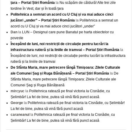
țara – Portal Știri România
la
Nu scăpăm de căldură! Alte trei zile
tordine în Vest, dar și în toată țara
Politehnica a semnat un acord cu U Cluj și va mai aduce cinci
jucători „under” – Portal Știri România
la
Politehnica a semnat un
acord cu U Cluj și va mai aduce cinci jucători „under”
Dan
la
LUN – Designul care pune Banatul pe harta obiectelor cu
poveste
Începând de luni, noi restricții de circulație pentru lucrări la
infrastructura rutieră și la liniile de tramvai – Portal Știri România
la
Începând de luni, noi restricții de circulație pentru lucrări la infrastructura
rutieră și la liniile de tramvai
De Sfânta Maria, mare petrecere lângă Timişoara: Zilele Culturale
ale Comunei Șag și Ruga Bănățeană – Portal Știri România
la
De
Sfânta Maria, mare petrecere lângă Timişoara: Zilele Culturale ale
Comunei Șag și Ruga Bănățeană
mircyuc
la
Politehnica ratează pe final victoria la Cisnădie, cu
Șelimbăr! La fel de bine, putea să vină fără punct acasă
George
la
Politehnica ratează pe final victoria la Cisnădie, cu Șelimbăr!
La fel de bine, putea să vină fără punct acasă
caraneanul
la
Politehnica ratează pe final victoria la Cisnădie, cu
Șelimbăr! La fel de bine, putea să vină fără punct acasă