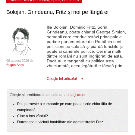
Bolojan, Grindeanu, Fritz și noi pe lângă ei
Ilie Bolojan, Dominic Fritz, Sorin
Grindeanu, poate chiar și George Simion,
oamenii care conduc astăzi principalele
partide parlamentare din România sunt
politicieni pe cale să-și piardă funcțiile și
poate și carierele politice. Cei mai mulți
dintre români nu sunt îngrijorați de asta.
Dacă au o tangență cu politica asta
08 august 2026 de
Eugen Sasu
zbuciumată, acea legătură e făcută prin
…
Citeşte tot articolul
Citeşte şi următoarele articole de
acelaşi autor
:
Poli pornește o campanie pe care poate scrie chiar titlu de
campioană
Cine a tras vântul?
Dureroasele victorii imobiliare ale administrației Fritz