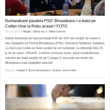
Numaratoare paralela PSD: Birsasteanu l-a batut pe
Coifan chiar la Robu acasa! / FOTO
25 mai 2014
în
Alegeri
,
Ultima ora
de
Mihai Oancea
Datele transmise de reprezentanţii PSD din 20% din secţiile de votare îl
dau câştigător pe Florică Bîrsăşteanu (PSD). Directorul Spitalului Județean
l-a învins pe Coifan pe toate secţiile de vot numărate, cu diferenţe între 20
şi 40 de voturi. UPDATE: Conform acelorași surse, după numărătoarea
voturilor din toate secțiile de pe Colegiul 3, mai puțin trei dintre ele,
Bîrsășteanu este câștigător absolut!
Etichete:
colegiul 3
,
florica birsasteanu
,
victorie
,
viorel coifan