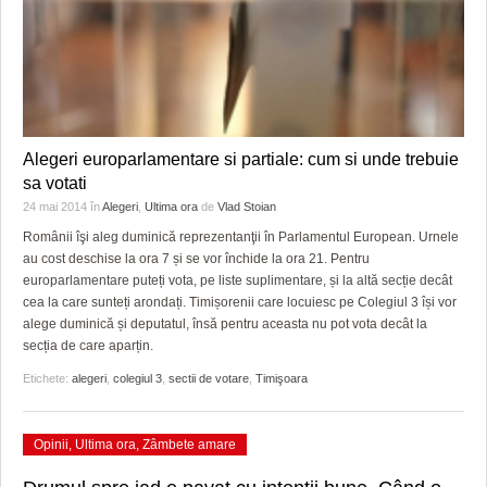
Alegeri europarlamentare si partiale: cum si unde trebuie
sa votati
24 mai 2014
în
Alegeri
,
Ultima ora
de
Vlad Stoian
Românii îşi aleg duminică reprezentanţii în Parlamentul European. Urnele
au cost deschise la ora 7 și se vor închide la ora 21. Pentru
europarlamentare puteți vota, pe liste suplimentare, și la altă secție decât
cea la care sunteți arondați. Timișorenii care locuiesc pe Colegiul 3 își vor
alege duminică și deputatul, însă pentru aceasta nu pot vota decât la
secția de care aparțin.
Etichete:
alegeri
,
colegiul 3
,
sectii de votare
,
Timişoara
Opinii
,
Ultima ora
,
Zâmbete amare