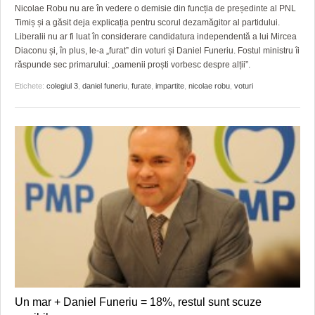
GRĂDINA TAICII DOMNULUI
CRONICĂ DE FILM
ACCIDENTE
Nicolae Robu nu are în vedere o demisie din funcția de președinte al PNL
Timiș și a găsit deja explicația pentru scorul dezamăgitor al partidului.
ZIARISTU’ DE TERASĂ
UNDE MERGEM
ANUNŢURI
Liberalii nu ar fi luat în considerare candidatura independentă a lui Mircea
Diaconu și, în plus, le-a „furat” din voturi și Daniel Funeriu. Fostul ministru îi
CU OIŞTEA-N KIERKEGAARD
FILME DOCUMENTARE
INFO SI UTILE
răspunde sec primarului: „oamenii proști vorbesc despre alții”.
Etichete:
colegiul 3
,
daniel funeriu
,
furate
,
impartite
,
nicolae robu
,
voturi
FINANŢĂRI DE LA A LA Z
CLIPURI VIDEO
CULTURA
PE SURSE
JOCURI ONLINE
INVATAMANT
JUSTITIE
FILME DOCUMENTARE
CLIPURI VIDEO
JOCURI ONLINE
DIVERSE
FARMACII DIN TIMIŞOARA
Un mar + Daniel Funeriu = 18%, restul sunt scuze