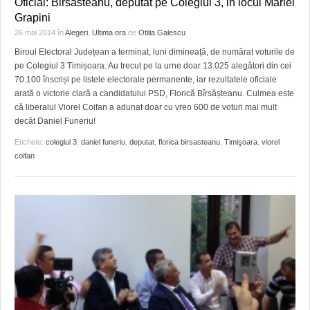
Oficial: Birsasteanu, deputat pe Colegiul 3, in locul Mariei
Grapini
26 mai 2014
în
Alegeri
,
Ultima ora
de
Otilia Galescu
Biroul Electoral Județean a terminat, luni dimineață, de numărat voturile de
pe Colegiul 3 Timișoara. Au trecut pe la urne doar 13.025 alegători din cei
70.100 înscriși pe listele electorale permanente, iar rezultatele oficiale
arată o victorie clară a candidatului PSD, Florică Bîrsășteanu. Culmea este
că liberalul Viorel Coifan a adunat doar cu vreo 600 de voturi mai mult
decât Daniel Funeriu!
Etichete:
colegiul 3
,
daniel funeriu
,
deputat
,
florica birsasteanu
,
Timişoara
,
viorel
coifan