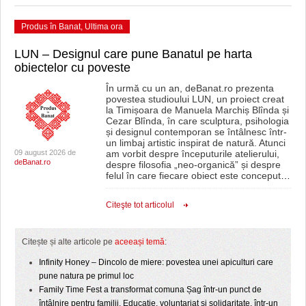
Produs în Banat
,
Ultima ora
LUN – Designul care pune Banatul pe harta
obiectelor cu poveste
În urmă cu un an, deBanat.ro prezenta
povestea studioului LUN, un proiect creat
la Timișoara de Manuela Marchiș Blînda și
Cezar Blînda, în care sculptura, psihologia
și designul contemporan se întâlnesc într-
un limbaj artistic inspirat de natură. Atunci
09 august 2026 de
am vorbit despre începuturile atelierului,
deBanat.ro
despre filosofia „neo-organică” și despre
felul în care fiecare obiect este conceput
…
Citeşte tot articolul
Citește și alte articole pe
aceeași temă
:
Infinity Honey – Dincolo de miere: povestea unei apiculturi care
pune natura pe primul loc
Family Time Fest a transformat comuna Șag într-un punct de
întâlnire pentru familii. Educație, voluntariat și solidaritate, într-un