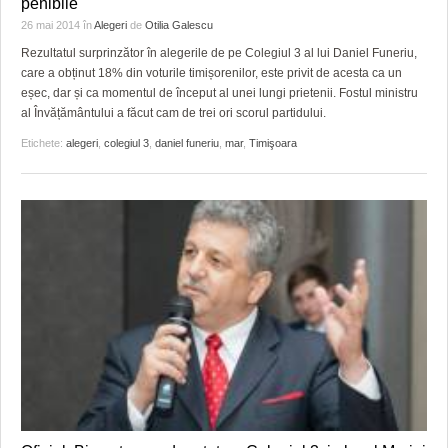
penibile
HARTA TIMIŞOAREI
26 mai 2014
în
Alegeri
de
Otilia Galescu
LICEE, ŞCOLI ŞI GRĂDINIŢE DIN TIMIŞ
Rezultatul surprinzător în alegerile de pe Colegiul 3 al lui Daniel Funeriu,
care a obținut 18% din voturile timișorenilor, este privit de acesta ca un
PRIMĂRIILE DIN TIMIŞ
eșec, dar și ca momentul de început al unei lungi prietenii. Fostul ministru
al Învățământului a făcut cam de trei ori scorul partidului.
SFATUL MEDICULUI
Etichete:
alegeri
,
colegiul 3
,
daniel funeriu
,
mar
,
Timişoara
SFATURI JURIDICE