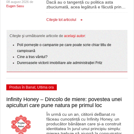
Dacă au o tangență cu politica asta
08 august 2026 de
Eugen Sasu
zbuciumată, acea legătură e făcută prin
…
Citeşte tot articolul
Citeşte şi următoarele articole de
acelaşi autor
:
Poli pornește o campanie pe care poate scrie chiar titlu de
campioană
Cine a tras vântul?
Dureroasele victorii imobiliare ale administrației Fritz
Produs în Banat
,
Ultima ora
Infinity Honey – Dincolo de miere: povestea unei
apiculturi care pune natura pe primul loc
În urmă cu un an, cititorii deBanat.ro
făceau cunoștință cu Infinity Honey, un
producător bănățean care și-a construit
identitatea în jurul unui principiu simplu:
mierea trebuie să ajungă la consumator