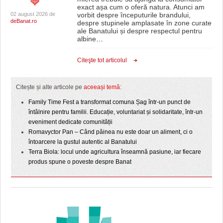
exact așa cum o oferă natura. Atunci am
02 august 2026 de
vorbit despre începuturile brandului,
deBanat.ro
despre stupinele amplasate în zone curate
ale Banatului și despre respectul pentru
albine
…
Citeşte tot articolul
Citește și alte articole pe
aceeași temă
:
Family Time Fest a transformat comuna Șag într-un punct de
întâlnire pentru familii. Educație, voluntariat și solidaritate, într-un
eveniment dedicate comunității
Romavyctor Pan – Când pâinea nu este doar un aliment, ci o
întoarcere la gustul autentic al Banatului
Terra Biola: locul unde agricultura înseamnă pasiune, iar fiecare
produs spune o poveste despre Banat