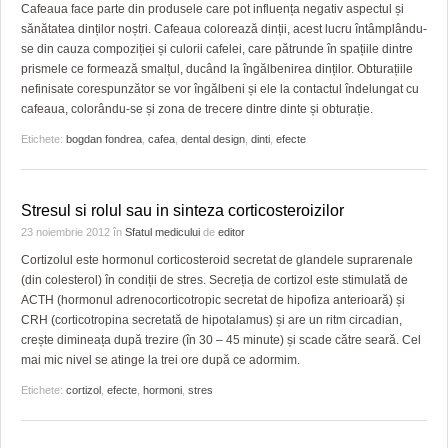
GRĂDINA TAICII DOMNULUI
CRONICĂ DE FILM
ACCIDENTE
Cafeaua face parte din produsele care pot influența negativ aspectul și
sănătatea dinților noștri. Cafeaua colorează dinții, acest lucru întâmplându-
ZIARISTU’ DE TERASĂ
UNDE MERGEM
ANUNŢURI
se din cauza compoziției și culorii cafelei, care pătrunde în spațiile dintre
prismele ce formează smalțul, ducând la îngălbenirea dinților. Obturațiile
CU OIŞTEA-N KIERKEGAARD
FILME DOCUMENTARE
INFO SI UTILE
nefinisate corespunzător se vor îngălbeni și ele la contactul îndelungat cu
cafeaua, colorându-se și zona de trecere dintre dinte și obturație.
FINANŢĂRI DE LA A LA Z
CLIPURI VIDEO
CULTURA
Etichete:
bogdan fondrea
,
cafea
,
dental design
,
dinti
,
efecte
PE SURSE
JOCURI ONLINE
INVATAMANT
JUSTITIE
Stresul si rolul sau in sinteza corticosteroizilor
23 noiembrie 2012
în
Sfatul medicului
de
editor
FILME DOCUMENTARE
Cortizolul este hormonul corticosteroid secretat de glandele suprarenale
(din colesterol) în condiții de stres. Secreția de cortizol este stimulată de
CLIPURI VIDEO
ACTH (hormonul adrenocorticotropic secretat de hipofiza anterioară) și
CRH (corticotropina secretată de hipotalamus) și are un ritm circadian,
JOCURI ONLINE
crește dimineața după trezire (în 30 – 45 minute) și scade către seară. Cel
mai mic nivel se atinge la trei ore după ce adormim.
DIVERSE
Etichete:
cortizol
,
efecte
,
hormoni
,
stres
FARMACII DIN TIMIŞOARA