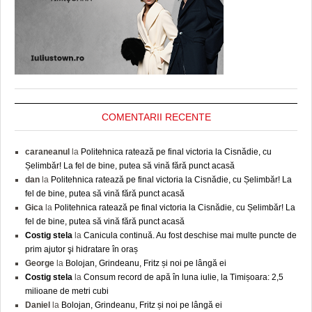
COMENTARII RECENTE
caraneanul
la
Politehnica ratează pe final victoria la Cisnădie, cu
Șelimbăr! La fel de bine, putea să vină fără punct acasă
dan
la
Politehnica ratează pe final victoria la Cisnădie, cu Șelimbăr! La
fel de bine, putea să vină fără punct acasă
Gica
la
Politehnica ratează pe final victoria la Cisnădie, cu Șelimbăr! La
fel de bine, putea să vină fără punct acasă
Costig stela
la
Canicula continuă. Au fost deschise mai multe puncte de
prim ajutor şi hidratare în oraș
George
la
Bolojan, Grindeanu, Fritz și noi pe lângă ei
Costig stela
la
Consum record de apă în luna iulie, la Timișoara: 2,5
milioane de metri cubi
Daniel
la
Bolojan, Grindeanu, Fritz și noi pe lângă ei