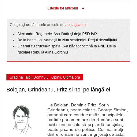
Citeşte tot articolul
Citeşte şi următoarele articole de
acelaşi autor:
Alexandru Rogobete. Aşa tânăr şi deja PSD-ist?
De la bancul cu vameşii la ziua scadenţei. Preţul dezmăţului
Liberali cu crucea-n spate. S-a băgat doctrină la PNL. De la
Nicolae Robu la Alina Gorghiu
Grădina Taicii Domnului
,
Opinii
,
Ultima ora
Bolojan, Grindeanu, Fritz și noi pe lângă ei
Ilie Bolojan, Dominic Fritz, Sorin
Grindeanu, poate chiar și George Simion,
oamenii care conduc astăzi principalele
partide parlamentare din România sunt
politicieni pe cale să-și piardă funcțiile și
poate și carierele politice. Cei mai mulți
dintre români nu sunt îngrijorați de asta.