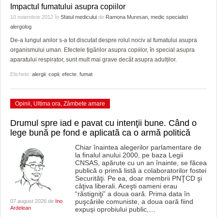
HARTA TIMIŞOAREI
Impactul fumatului asupra copiilor
10 noiembrie 2012
în
Sfatul medicului
de
Ramona Muresan, medic specialist
LICEE, ŞCOLI ŞI GRĂDINIŢE DIN TIMIŞ
alergolog
De-a lungul anilor s-a tot discutat despre rolul nociv al fumatului asupra
PRIMĂRIILE DIN TIMIŞ
organismului uman. Efectele țigărilor asupra copiilor, în special asupra
aparatului respirator, sunt mult mai grave decât asupra adulților.
SFATUL MEDICULUI
Etichete:
alergii
,
copii
,
efecte
,
fumat
SFATURI JURIDICE
Opinii
,
Ultima ora
,
Zâmbete amare
Drumul spre iad e pavat cu intenţii bune. Când o
lege bună pe fond e aplicată ca o armă politică
Chiar înaintea alegerilor parlamentare de
la finalul anului 2000, pe baza Legii
CNSAS, apărute cu un an înainte, se făcea
publică o primă listă a colaboratorilor fostei
Securităţi. Pe ea, doar membrii PNŢCD şi
câţiva liberali. Aceşti oameni erau
“răstigniţi” a doua oară. Prima data în
puşcăriile comuniste, a doua oară fiind
07 august 2026 de
Ino
Ardelean
expuşi oprobiului public,
…