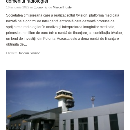
domeniul radiologiei
16 ianuarie 2022
în
Economic
de
Marcel Hoster
Societatea timișoreană care a realizat softul Xvision, platforma medicală
bazată pe algoritmi de inteligență artificială care dezvoltă produse de
sprijinire a radiologilor în analiza și interpretarea imaginilor medicale,
primește un milion de euro într-o rundă de finanțare, cu contribuția bValue,
un fond de investiții din Polonia. Aceasta este a doua rundă de finanțare
obținută de
…
Etichete:
fonduri
,
xvision