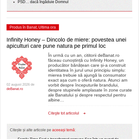
PSD… dacă îngăduie Domnul
Produs în Banat
,
Ultima ora
Infinity Honey – Dincolo de miere: povestea unei
apiculturi care pune natura pe primul loc
În urmă cu un an, cititorii deBanat.ro
făceau cunoștință cu Infinity Honey, un
producător bănățean care și-a construit
identitatea în jurul unui principiu simplu:
mierea trebuie să ajungă la consumator
exact așa cum o oferă natura. Atunci am
02 august 2026 de
vorbit despre începuturile brandului,
deBanat.ro
despre stupinele amplasate în zone curate
ale Banatului și despre respectul pentru
albine
…
Citeşte tot articolul
Citește și alte articole pe
aceeași temă
: