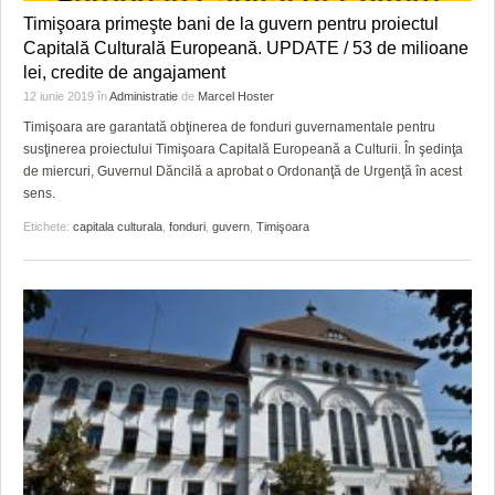
Timişoara primeşte bani de la guvern pentru proiectul
Capitală Culturală Europeană. UPDATE / 53 de milioane
lei, credite de angajament
12 iunie 2019
în
Administratie
de
Marcel Hoster
Timişoara are garantată obţinerea de fonduri guvernamentale pentru
susţinerea proiectului Timişoara Capitală Europeană a Culturii. În şedinţa
de miercuri, Guvernul Dăncilă a aprobat o Ordonanţă de Urgenţă în acest
sens.
Etichete:
capitala culturala
,
fonduri
,
guvern
,
Timişoara