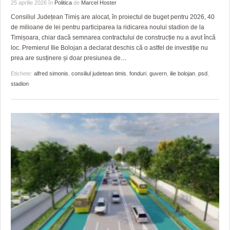
GRĂDINA TAICII DOMNULUI
CRONICĂ DE FILM
ACCIDENTE
25 aprilie 2026
în
Politica
de
Marcel Hoster
Consiliul Județean Timiș are alocat, în proiectul de buget pentru 2026, 40
ZIARISTU’ DE TERASĂ
UNDE MERGEM
ANUNŢURI
de milioane de lei pentru participarea la ridicarea noului stadion de la
Timișoara, chiar dacă semnarea contractului de construcție nu a avut încă
CU OIŞTEA-N KIERKEGAARD
FILME DOCUMENTARE
INFO SI UTILE
loc. Premierul Ilie Bolojan a declarat deschis că o astfel de investiție nu
prea are susținere și doar presiunea de
…
FINANŢĂRI DE LA A LA Z
CLIPURI VIDEO
CULTURA
Etichete:
alfred simonis
,
consiliul judetean timis
,
fonduri
,
guvern
,
ilie bolojan
,
psd
,
stadion
PE SURSE
JOCURI ONLINE
INVATAMANT
JUSTITIE
FILME DOCUMENTARE
CLIPURI VIDEO
JOCURI ONLINE
DIVERSE
FARMACII DIN TIMIŞOARA