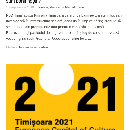
sunt banii noştri?
13 septembrie 2019
în
Partide
,
Politica
de
Marcel Hoster
PSD Timiş acuză Primăria Timişoara că aruncă banii pe toalete în loc să îi
investească în infrastructura şcolară, aceasta în timp ce părinţii trebuie să
scoată bani din propriul buzunar pentru a vopsi sălile de clasă.
Reprezentanţii partidului de la guvernare nu înţeleg de ce se renovează
veceuri şi nu şcoli. Gabriela Popovici, consilier local
…
Etichete:
fonduri
,
scoli
,
toalete