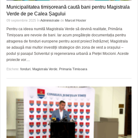
HARTA TIMIŞOAREI
Municipalitatea timișoreană caută bani pentru Magistrala
Verde de pe Calea Șagului
LICEE, ŞCOLI ŞI GRĂDINIŢE DIN TIMIŞ
09 septembrie 2025
în
Administratie
de
Marcel Hoster
PRIMĂRIILE DIN TIMIŞ
Pentru ca ideea numită Magistrala Verde să devină realitate, Primăria
Timișoara are nevoie de bani. Iar acum pregătește documentația pentru
SFATUL MEDICULUI
atragerea de fonduri europene pentru acest proiect îndrăzneț. Magistrala
se adaugă mai multor investiții strategice din zona de vest a orașului –
SFATURI JURIDICE
podul și pasajul Solventul și regenerarea urbană a Pieței Mocioni. Aceste
proiecte vor
…
Etichete:
fonduri
,
Magistrala Verde
,
Primaria Timisoara