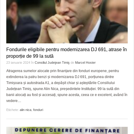
Fondurile eligibile pentru modernizarea DJ 691, atrase în
proporție de 99 la sută
23 ianuarie 2024
în
Consiliul Judeţean Timiş
de
Marcel Hoster
Atragerea sumelor alocate prin finanțare din fonduri europene, pentru
extinderea la patru benzi și modernizarea DJ 691, porțiunea dintre
Timișoara și autostrada A1, a depășit chiar și așteptările Consiliului
Județean Timiș, spune Alin Nica, președintele Instituției. 99 la sută din
banii alocați au fost și accesați, spune acesta, ceea ce e excelent, având în
vedere
…
Etichete:
alin nica
,
fonduri