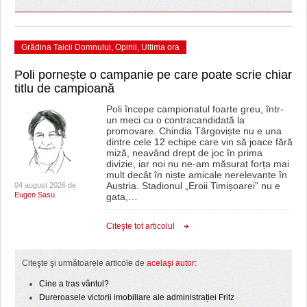
Grădina Taicii Domnului
,
Opinii
,
Ultima ora
Poli pornește o campanie pe care poate scrie chiar
titlu de campioană
Poli începe campionatul foarte greu, într-
un meci cu o contracandidată la
promovare. Chindia Târgoviște nu e una
dintre cele 12 echipe care vin să joace fără
miză, neavând drept de joc în prima
divizie, iar noi nu ne-am măsurat forța mai
mult decât în niște amicale nerelevante în
Austria. Stadionul „Eroii Timișoarei” nu e
04 august 2026 de
Eugen Sasu
gata,
…
Citeşte tot articolul
Citeşte şi următoarele articole de
acelaşi autor
:
Cine a tras vântul?
Dureroasele victorii imobiliare ale administrației Fritz