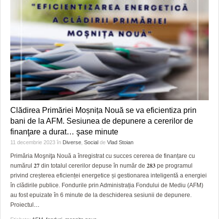
Clădirea Primăriei Moșnița Nouă se va eficientiza prin
bani de la AFM. Sesiunea de depunere a cererilor de
finanţare a durat… şase minute
11 decembrie 2023
în
Diverse
,
Social
de
Vlad Stoian
Primăria Moşniţa Nouă a înregistrat cu succes cererea de finanțare cu
numărul 𝟐𝟕 din totalul cererilor depuse în număr de 𝟐𝟖𝟑 pe programul
privind creșterea eficienței energetice și gestionarea inteligentă a energiei
în clădirile publice. Fondurile prin Administrația Fondului de Mediu (AFM)
au fost epuizate în 6 minute de la deschiderea sesiunii de depunere.
Proiectul
…