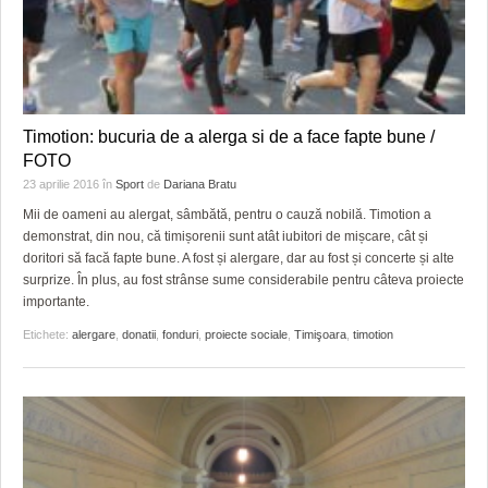
Timotion: bucuria de a alerga si de a face fapte bune /
FOTO
23 aprilie 2016
în
Sport
de
Dariana Bratu
Mii de oameni au alergat, sâmbătă, pentru o cauză nobilă. Timotion a
demonstrat, din nou, că timișorenii sunt atât iubitori de mișcare, cât și
doritori să facă fapte bune. A fost și alergare, dar au fost și concerte și alte
surprize. În plus, au fost strânse sume considerabile pentru câteva proiecte
importante.
Etichete:
alergare
,
donatii
,
fonduri
,
proiecte sociale
,
Timişoara
,
timotion