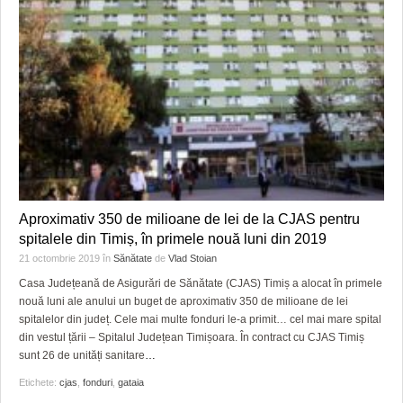
Aproximativ 350 de milioane de lei de la CJAS pentru
spitalele din Timiș, în primele nouă luni din 2019
21 octombrie 2019
în
Sănătate
de
Vlad Stoian
Casa Județeană de Asigurări de Sănătate (CJAS) Timiș a alocat în primele
nouă luni ale anului un buget de aproximativ 350 de milioane de lei
spitalelor din județ. Cele mai multe fonduri le-a primit… cel mai mare spital
din vestul țării – Spitalul Județean Timișoara. În contract cu CJAS Timiș
sunt 26 de unități sanitare
…
Etichete:
cjas
,
fonduri
,
gataia