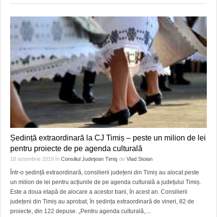
Ședință extraordinară la CJ Timiș – peste un milion de lei
pentru proiecte de pe agenda culturală
18 octombrie 2019
în
Consiliul Judeţean Timiş
de
Vlad Stoian
Într-o ședință extraordinară, consilierii județeni din Timiș au alocat peste
un milion de lei pentru acțiunile de pe agenda culturală a județului Timiș.
Este a doua etapă de alocare a acestor bani, în acest an. Consilierii
județeni din Timiș au aprobat, în ședința extraordinară de vineri, 82 de
proiecte, din 122 depuse. „Pentru agenda culturală,
…