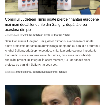
Consiliul Județean Timiș poate pierde finanțări europene
mai mari decât fondurile din Saligny, după tăierea
acestora din pix
23 iulie 2025
în
Consiliul Judeţean Timiş
de
Marcel Hoster
Șeful Consiliului Județean Timiș, Alfred Simonis, avertizează că unele
dintre proiectele derulate de administrația județeană cu bani din programul
Anghel Saligny, odată oprite pot duce chiar la pierderea unor importante
fonduri din surse europene nerambursabile, din cauza imposibilității
finalizării proiectului integral. În acest moment, CJT derulează cinci
proiecte pe bani din Saligny, iar ceea ce
…
Etichete:
alfred simonis
,
consiliul judetean timis
,
fonduri