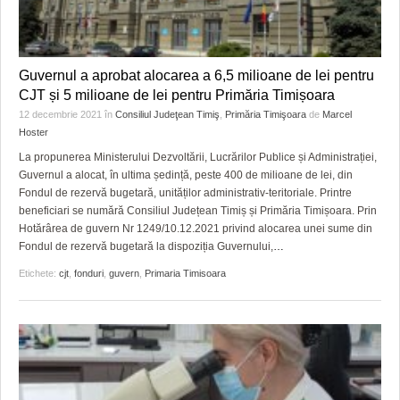
Guvernul a aprobat alocarea a 6,5 milioane de lei pentru
CJT și 5 milioane de lei pentru Primăria Timișoara
12 decembrie 2021
în
Consiliul Judeţean Timiş
,
Primăria Timişoara
de
Marcel
Hoster
La propunerea Ministerului Dezvoltării, Lucrărilor Publice și Administrației,
Guvernul a alocat, în ultima ședință, peste 400 de milioane de lei, din
Fondul de rezervă bugetară, unităților administrativ-teritoriale. Printre
beneficiari se numără Consiliul Județean Timiș și Primăria Timișoara. Prin
Hotărârea de guvern Nr 1249/10.12.2021 privind alocarea unei sume din
Fondul de rezervă bugetară la dispoziția Guvernului,
…
Etichete:
cjt
,
fonduri
,
guvern
,
Primaria Timisoara