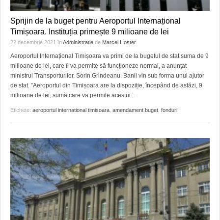
Sprijin de la buget pentru Aeroportul Internațional
Timișoara. Instituția primește 9 milioane de lei
22 decembrie 2021
în
Administratie
de
Marcel Hoster
Aeroportul Internațional Timișoara va primi de la bugetul de stat suma de 9
milioane de lei, care îi va permite să funcționeze normal, a anunțat
ministrul Transporturilor, Sorin Grindeanu. Banii vin sub forma unui ajutor
de stat. ”Aeroportul din Timișoara are la dispoziție, începând de astăzi, 9
milioane de lei, sumă care va permite acestui
…
Etichete:
aeroportul international timisoara
,
amendament buget
,
fonduri