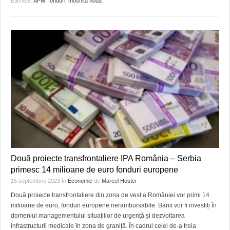
Etichete:
AFM
,
fonduri
,
mosnita noua
Două proiecte transfrontaliere IPA România – Serbia
primesc 14 milioane de euro fonduri europene
15 septembrie 2023
în
Economic
de
Marcel Hoster
Două proiecte transfrontaliere din zona de vest a României vor primi 14
milioane de euro, fonduri europene nerambursabile. Banii vor fi investiți în
domeniul managementului situațiilor de urgență și dezvoltarea
infrastructurii medicale în zona de graniță. În cadrul celei de-a treia