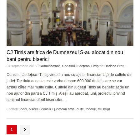
CJ Timis are frica de Dumnezeu! S-au alocat din nou
bani pentru biserici
01 septembrie 2015
în
Administratie
,
Consiliul Judeţean Timiş
de
Dariana Bratu
Consiliul Județean Timiș vine din nou cu ajutor financiar față de cultele din
județ. De data aceasta este vorba despre 600.000 de lei, care se vor
atribui către mai multe culte. Cultele din județul Timiș au beneficiat de un
nou ajutor din partea CJ Timiș. Aleșii au aprobat, luni, proiectul privind
sprijinul financiar oferit bisericilor.
…
Etichete:
bani
,
biserici
,
consiliul judetean timis
,
culte
,
fonduri
,
titu bojin
1