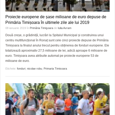
Proiecte europene de șase milioane de euro depuse de
Primăria Timișoara în ultimele zile ale lui 2019
08 ianuarie 2019
în
Primăria Timişoara
de
Iulia Avram
Două creșe, o grădiniță, lucrări la Spitalul Municipal și construirea unui
centru multifuncțional în Ronaț sunt cele cinci proiecte depuse de Primăria
Timișoara la finalul anului trecut pentru obținerea de fonduri europene. Ele
totalizează aproximativ 27,5 milioane de lei, adică aproape 6 milioane de
euro. Timișoara avea atribuite automat pe proiecte europene 53 de
milioane de euro.
Etichete:
fonduri
,
nicolae robu
,
Primaria Timisoara