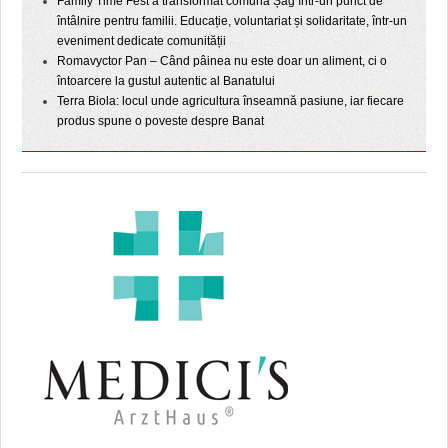
Family Time Fest a transformat comuna Șag într-un punct de
întâlnire pentru familii. Educație, voluntariat și solidaritate, într-un
eveniment dedicate comunității
Romavyctor Pan – Când pâinea nu este doar un aliment, ci o
întoarcere la gustul autentic al Banatului
Terra Biola: locul unde agricultura înseamnă pasiune, iar fiecare
produs spune o poveste despre Banat