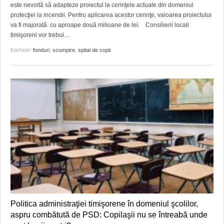
este nevoită să adapteze proiectul la cerinţele actuale din domeniul
protecţiei la incendii. Pentru aplicarea acestor cerinţe, valoarea proiectului
va fi majorată cu aproape două milioane de lei. Consilierii locali
timişoreni vor trebui
…
Etichete:
fonduri
,
scumpire
,
spital de copii
Politica administraţiei timişorene în domeniul şcolilor,
aspru combătută de PSD: Copilaşii nu se întreabă unde