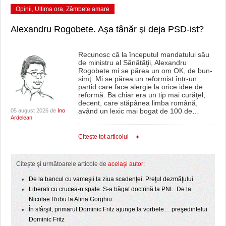
Opinii
,
Ultima ora
,
Zâmbete amare
Alexandru Rogobete. Aşa tânăr şi deja PSD-ist?
Recunosc că la începutul mandatului său
de ministru al Sănătăţii, Alexandru
Rogobete mi se părea un om OK, de bun-
simţ. Mi se părea un reformist într-un
partid care face alergie la orice idee de
reformă. Ba chiar era un tip mai curăţel,
decent, care stăpânea limba română,
având un lexic mai bogat de 100 de
…
05 august 2026 de
Ino
Ardelean
Citeşte tot articolul
Citeşte şi următoarele articole de
acelaşi autor:
De la bancul cu vameşii la ziua scadenţei. Preţul dezmăţului
Liberali cu crucea-n spate. S-a băgat doctrină la PNL. De la
Nicolae Robu la Alina Gorghiu
În sfârşit, primarul Dominic Fritz ajunge la vorbele… preşedintelui
Dominic Fritz