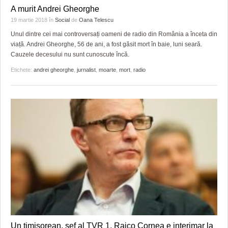
A murit Andrei Gheorghe
19 martie 2018
în
Social
de
Oana Telescu
Unul dintre cei mai controversați oameni de radio din România a înceta din
viață. Andrei Gheorghe, 56 de ani, a fost găsit mort în baie, luni seară.
Cauzele decesului nu sunt cunoscute încă.
Etichete:
andrei gheorghe
,
jurnalist
,
moarte
,
mort
,
radio
Un timisorean, sef al TVR 1. Raico Cornea e interimar la