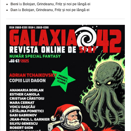
Beni
la
Bolojan, Grindeanu, Fritz și noi pe lângă ei
Dan
la
Bolojan, Grindeanu, Fritz și noi pe lângă ei