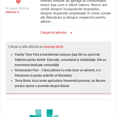
mierea trebuie să ajungă la consumator
exact așa cum o oferă natura. Atunci am
02 august 2026 de
vorbit despre începuturile brandului,
deBanat.ro
despre stupinele amplasate în zone curate
ale Banatului și despre respectul pentru
albine
…
Citeşte tot articolul
Citește și alte articole pe
aceeași temă
:
Family Time Fest a transformat comuna Șag într-un punct de
întâlnire pentru familii. Educație, voluntariat și solidaritate, într-un
eveniment dedicate comunității
Romavyctor Pan – Când pâinea nu este doar un aliment, ci o
întoarcere la gustul autentic al Banatului
Terra Biola: locul unde agricultura înseamnă pasiune, iar fiecare
produs spune o poveste despre Banat