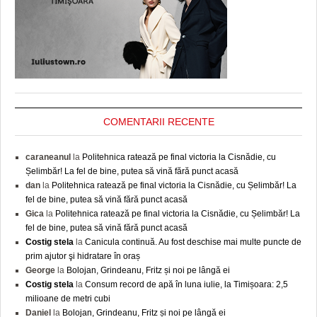
COMENTARII RECENTE
caraneanul
la
Politehnica ratează pe final victoria la Cisnădie, cu
Șelimbăr! La fel de bine, putea să vină fără punct acasă
dan
la
Politehnica ratează pe final victoria la Cisnădie, cu Șelimbăr! La
fel de bine, putea să vină fără punct acasă
Gica
la
Politehnica ratează pe final victoria la Cisnădie, cu Șelimbăr! La
fel de bine, putea să vină fără punct acasă
Costig stela
la
Canicula continuă. Au fost deschise mai multe puncte de
prim ajutor şi hidratare în oraș
George
la
Bolojan, Grindeanu, Fritz și noi pe lângă ei
Costig stela
la
Consum record de apă în luna iulie, la Timișoara: 2,5
milioane de metri cubi
Daniel
la
Bolojan, Grindeanu, Fritz și noi pe lângă ei