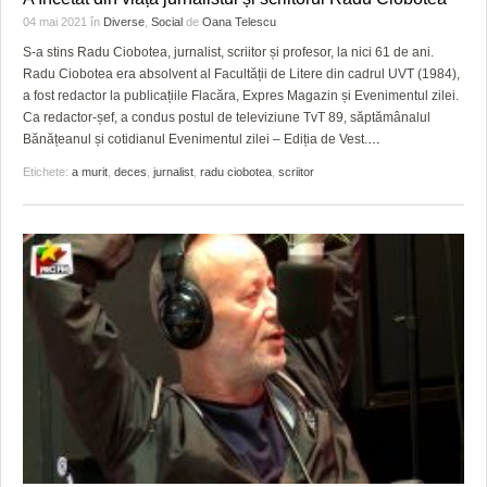
04 mai 2021
în
Diverse
,
Social
de
Oana Telescu
S-a stins Radu Ciobotea, jurnalist, scriitor și profesor, la nici 61 de ani.
Radu Ciobotea era absolvent al Facultății de Litere din cadrul UVT (1984),
a fost redactor la publicațiile Flacăra, Expres Magazin și Evenimentul zilei.
Ca redactor-șef, a condus postul de televiziune TvT 89, săptămânalul
Bănățeanul și cotidianul Evenimentul zilei – Ediția de Vest.
…
Etichete:
a murit
,
deces
,
jurnalist
,
radu ciobotea
,
scriitor