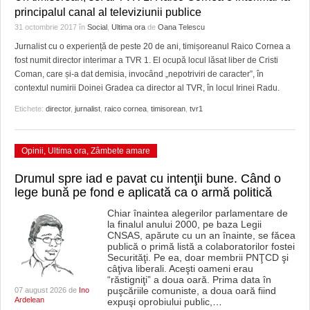
principalul canal al televiziunii publice
31 octombrie 2017
în
Social
,
Ultima ora
de
Oana Telescu
Jurnalist cu o experiență de peste 20 de ani, timișoreanul Raico Cornea a
fost numit director interimar a TVR 1. El ocupă locul lăsat liber de Cristi
Coman, care și-a dat demisia, invocând „nepotriviri de caracter”, în
contextul numirii Doinei Gradea ca director al TVR, în locul Irinei Radu.
Etichete:
director
,
jurnalist
,
raico cornea
,
timisorean
,
tvr1
Opinii
,
Ultima ora
,
Zâmbete amare
Drumul spre iad e pavat cu intenţii bune. Când o
lege bună pe fond e aplicată ca o armă politică
Chiar înaintea alegerilor parlamentare de
la finalul anului 2000, pe baza Legii
CNSAS, apărute cu un an înainte, se făcea
publică o primă listă a colaboratorilor fostei
Securităţi. Pe ea, doar membrii PNŢCD şi
câţiva liberali. Aceşti oameni erau
“răstigniţi” a doua oară. Prima data în
puşcăriile comuniste, a doua oară fiind
07 august 2026 de
Ino
Ardelean
expuşi oprobiului public,
…