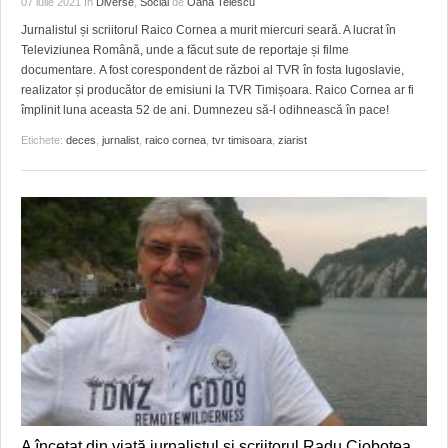
07 iulie 2021
în
Diverse
,
Social
de
Oana Telescu
HARTA TIMIŞOAREI
Jurnalistul și scriitorul Raico Cornea a murit miercuri seară. A lucrat în
LICEE, ŞCOLI ŞI GRĂDINIŢE DIN TIMIŞ
Televiziunea Română, unde a făcut sute de reportaje și filme
documentare. A fost corespondent de război al TVR în fosta Iugoslavie,
PRIMĂRIILE DIN TIMIŞ
realizator și producător de emisiuni la TVR Timișoara. Raico Cornea ar fi
împlinit luna aceasta 52 de ani. Dumnezeu să-l odihnească în pace!
SFATUL MEDICULUI
Etichete:
deces
,
jurnalist
,
raico cornea
,
tvr timisoara
,
ziarist
SFATURI JURIDICE
A încetat din viață jurnalistul și scriitorul Radu Ciobotea