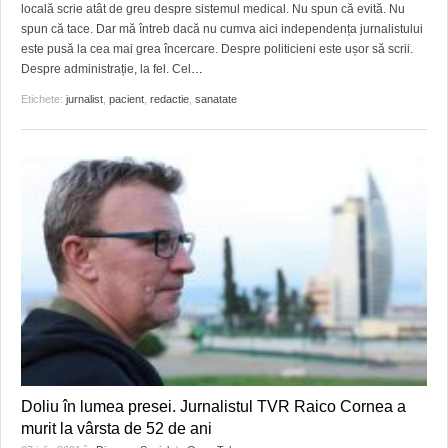
GRĂDINA TAICII DOMNULUI
CRONICĂ DE FILM
ACCIDENTE
locală scrie atât de greu despre sistemul medical. Nu spun că evită. Nu
spun că tace. Dar mă întreb dacă nu cumva aici independența jurnalistului
ZIARISTU’ DE TERASĂ
UNDE MERGEM
ANUNŢURI
este pusă la cea mai grea încercare. Despre politicieni este ușor să scrii.
Despre administrație, la fel. Cel
…
CU OIŞTEA-N KIERKEGAARD
FILME DOCUMENTARE
INFO SI UTILE
Etichete:
jurnalist
,
pacient
,
redactie
,
sanatate
FINANŢĂRI DE LA A LA Z
CLIPURI VIDEO
CULTURA
PE SURSE
JOCURI ONLINE
INVATAMANT
JUSTITIE
FILME DOCUMENTARE
CLIPURI VIDEO
JOCURI ONLINE
DIVERSE
Doliu în lumea presei. Jurnalistul TVR Raico Cornea a
FARMACII DIN TIMIŞOARA
murit la vârsta de 52 de ani