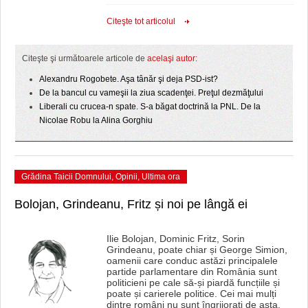
Citeşte tot articolul
Citeşte şi următoarele articole de
acelaşi autor:
Alexandru Rogobete. Aşa tânăr şi deja PSD-ist?
De la bancul cu vameşii la ziua scadenţei. Preţul dezmăţului
Liberali cu crucea-n spate. S-a băgat doctrină la PNL. De la
Nicolae Robu la Alina Gorghiu
Grădina Taicii Domnului
,
Opinii
,
Ultima ora
Bolojan, Grindeanu, Fritz și noi pe lângă ei
Ilie Bolojan, Dominic Fritz, Sorin
Grindeanu, poate chiar și George Simion,
oamenii care conduc astăzi principalele
partide parlamentare din România sunt
politicieni pe cale să-și piardă funcțiile și
poate și carierele politice. Cei mai mulți
dintre români nu sunt îngrijorați de asta.