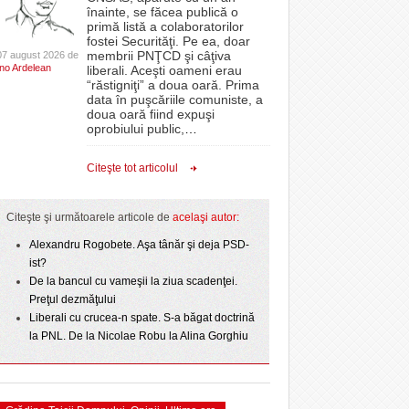
CLIPURI VIDEO
înainte, se făcea publică o
Filmul „Ultimul ingredient”, o poveste a
epe Superliga în
proiectelor derulate de instituție din fonduri
primă listă a colaboratorilor
Banatului în competiția internațională Food Film
- 11 December 2025
gramate derby-urile
JOCURI ONLINE
europene/FOTO
fostei Securităţi. Pe ea, doar
lor:
- 5 August 2026
2026
Menu/VIDEO
membrii PNŢCD şi câţiva
07 august 2026 de
DIVERSE
Ino Ardelean
liberali. Aceşti oameni erau
ANAF oferă persoanelor fizice posibilitatea să
“răstigniţi” a doua oară. Prima
Aflați secretele Timișoarei în cadrul unui nou tur
r nu
 Politehnica atacă
beneficieze de Declarația Unică 212
FARMACII DIN
data în puşcăriile comuniste, a
-
gratuit organizat de Asociația Turism Alternativ
- 25 November 2025
care o nou-promovată
precompletată
TIMIŞOARA
doua oară fiind expuşi
4 August 2026
ipe ce a pierdut
oprobiului public,
…
HARTA TIMIŞOAREI
ct de
Romanian Business Leaders lansează RBL
- 3 August 2026
omovare
View all
 Toni
- 19 November
Banat, prima filială din vestul țării
LICEE, ŞCOLI ŞI
Citeşte tot articolul
2025
GRĂDINIŢE DIN TIMIŞ
View all
PRIMĂRIILE DIN TIMIŞ
Citeşte şi următoarele articole de
acelaşi autor:
SFATUL MEDICULUI
Alexandru Rogobete. Aşa tânăr şi deja PSD-
ist?
SFATURI JURIDICE
De la bancul cu vameşii la ziua scadenţei.
Preţul dezmăţului
Liberali cu crucea-n spate. S-a băgat doctrină
la PNL. De la Nicolae Robu la Alina Gorghiu