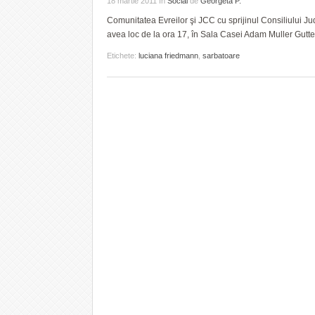
18 martie 2011
în
Social
de
Georgeta P.
Comunitatea Evreilor şi JCC cu sprijinul Consiliului J
avea loc de la ora 17, în Sala Casei Adam Muller Gutt
Etichete:
luciana friedmann
,
sarbatoare