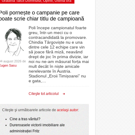
Grădina Taicii Domnului
,
Opinii
,
Ultima ora
Poli pornește o campanie pe care
poate scrie chiar titlu de campioană
Poli începe campionatul foarte
greu, într-un meci cu o
contracandidată la promovare.
Chindia Târgoviște nu e una
dintre cele 12 echipe care vin
să joace fără miză, neavând
drept de joc în prima divizie, iar
noi nu ne-am măsurat forța mai
04 august 2026 de
Eugen Sasu
mult decât în niște amicale
nerelevante în Austria.
Stadionul „Eroii Timișoarei” nu
e gata,
…
Citeşte tot articolul
Citeşte şi următoarele articole de
acelaşi autor
:
Cine a tras vântul?
Dureroasele victorii imobiliare ale
administrației Fritz