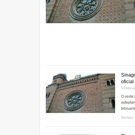
Sinago
oficia
03 febru
O veste 
așteptar
februari
Etichete: