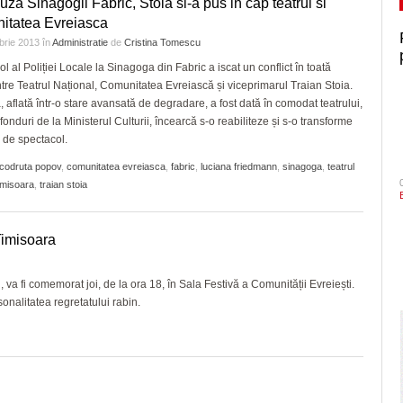
uza Sinagogii Fabric, Stoia si-a pus in cap teatrul si
itatea Evreiasca
brie 2013
în
Administratie
de
Cristina Tomescu
l al Poliției Locale la Sinagoga din Fabric a iscat un conflict în toată
ntre Teatrul Național, Comunitatea Evreiască și viceprimarul Traian Stoia.
, aflată într-o stare avansată de degradare, a fost dată în comodat teatrului,
fonduri de la Ministerul Culturii, încearcă s-o reabiliteze și s-o transforme
u de spectacol.
codruta popov
,
comunitatea evreiasca
,
fabric
,
luciana friedmann
,
sinagoga
,
teatrul
timisoara
,
traian stoia
imisoara
 va fi comemorat joi, de la ora 18, în Sala Festivă a Comunității Evreiești.
sonalitatea regretatului rabin.