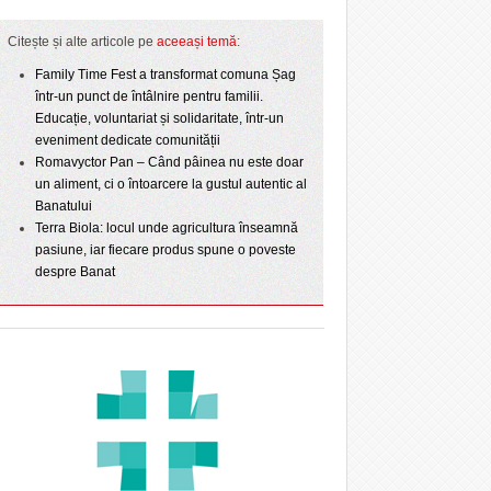
Citește și alte articole pe
aceeași temă
:
Family Time Fest a transformat comuna Șag
într-un punct de întâlnire pentru familii.
Educație, voluntariat și solidaritate, într-un
eveniment dedicate comunității
Romavyctor Pan – Când pâinea nu este doar
un aliment, ci o întoarcere la gustul autentic al
Banatului
Terra Biola: locul unde agricultura înseamnă
pasiune, iar fiecare produs spune o poveste
despre Banat