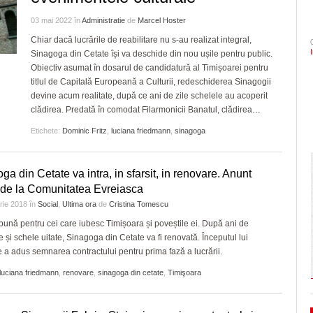
- 4 August 2026
- acum 1 zi
arhitectural din oraș
şi Ecaterina Andronescu
CLIPURI VIDEO
Politehnica Timișoara înc
ZIARISTU’ DE
03 mai 2022
în
Administratie
de
Marcel Hoster
deplasare. Când sunt pro
TERASĂ
JOCURI ONLINE
Sorin Şipoş nu le dă nicio speranţă PSD-işti
Timișoara are de luni șase noi cetățeni de
Chiar dacă lucrările de reabilitare nu s-au realizat integral,
- 4 August 
pentru play-off
- 3 August 2026
“Nu veți câștiga niciodată Timișoara. Nici în
Sinagoga din Cetate își va deschide din nou ușile pentru public.
onoare/FOTO
CU OIŞTEA-N
2028, nici în 3028, când Dominic Fritz sigu
Sezonul marilor speranțe!
Obiectiv asumat în dosarul de candidatură al Timișoarei pentru
KIERKEGAARD
View all
- acum 2 zile
va mai fi primar
elita cu un meci tare, în 
titlul de Capitală Europeană a Culturii, redeschiderea Sinagogii
FINANŢĂRI DE LA A
va evolua în fața unei ech
devine acum realitate, după ce ani de zile schelele au acoperit
LA Z
În ultimii trei ani niciun primar aflat în confli
clădirea. Predată în comodat Filarmonicii Banatul, clădirea
dramatic în barajul de pr
…
interese nu şi-a pierdut mandatul. Avocatul
PE SURSE
View all
Etichete:
Dominic Fritz
,
luciana friedmann
,
sinagoga
Neacşu ia apărarea prefectului de Timiş în
- acum 2 zile
cazul Dominic Fritz
View all
ga din Cetate va intra, in sfarsit, in renovare. Anunt
l de la Comunitatea Evreiasca
arie 2018
în
Social
,
Ultima ora
de
Cristina Tomescu
bună pentru cei care iubesc Timișoara și poveștile ei. După ani de
e și schele uitate, Sinagoga din Cetate va fi renovată. Începutul lui
e a adus semnarea contractului pentru prima fază a lucrării.
luciana friedmann
,
renovare
,
sinagoga din cetate
,
Timişoara