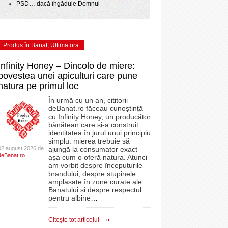
PSD… dacă îngăduie Domnul
Produs în Banat
,
Ultima ora
Infinity Honey – Dincolo de miere:
povestea unei apiculturi care pune
natura pe primul loc
În urmă cu un an, cititorii
deBanat.ro făceau cunoștință
cu Infinity Honey, un producător
bănățean care și-a construit
identitatea în jurul unui principiu
simplu: mierea trebuie să
02 august 2026 de
ajungă la consumator exact
deBanat.ro
așa cum o oferă natura. Atunci
am vorbit despre începuturile
brandului, despre stupinele
amplasate în zone curate ale
Banatului și despre respectul
pentru albine
…
Citeşte tot articolul