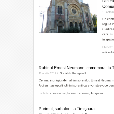
Din ca
Comun
15 octom
Un contro
regula î
Clădirea
care, cu 
în spați
Etichete:
national 
Rabinul Ernest Neumann, comemorat la T
11 aprilie 2012
în
Social
de
Georgeta P.
Cel mai îndrăgit rabin al timișorenilor, Ernest Neumann,
Aici sunt așteptați toți timișorenii care vor să evoce per
Etichete:
comemorare
,
luciana friedmann
,
Timişoara
Purimul, sarbatorit la Timişoara