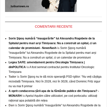
COMENTARII RECENTE
Sorin Şipoş numără “inaugurările” lui Alexandru Rogobete de la
Spitalul pentru mari arși Timișoara: Nu a construit un spital, ci un
calendar de promisiuni - Newsflash
la
Sorin Şipoş numără
“inaugurările” lui Alexandru Rogobete de la Spitalul pentru mari arși
Timișoara: Nu a construit un spital, ci un calendar de promisiuni
Legea SAFE: amendament pentru Oncologia Timișoara |
dinPOLITICA
la
A fost semnat contractul pentru Institutul Oncologic
Timișoara
Tudor
la
Sorin Şipoş nu le dă nicio speranţă PSD-iştilor: “Nu veți câștiga
niciodată Timișoara. Nici în 2028, nici în 3028, când Dominic Fritz sigur
nu va mai fi primar
A oprit conducerea țării apa de la fântânile publice din Timișoara? -
MONARH
la
Apelul Aqutim către utilizatori, pe cod portocaliu: utilizați
rațional apa potabilă din rețea
Dan
la
Sorin Şipoş numără “inaugurările” lui Alexandru Rogobete de la