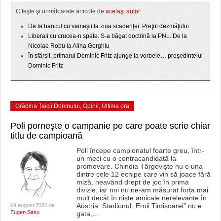
HARTA TIMIŞOAREI
Citeşte şi următoarele articole de
acelaşi autor:
LICEE, ŞCOLI ŞI GRĂDINIŢE DIN TIMIŞ
De la bancul cu vameşii la ziua scadenţei. Preţul dezmăţului
Liberali cu crucea-n spate. S-a băgat doctrină la PNL. De la
PRIMĂRIILE DIN TIMIŞ
Nicolae Robu la Alina Gorghiu
În sfârşit, primarul Dominic Fritz ajunge la vorbele… preşedintelui
SFATUL MEDICULUI
Dominic Fritz
SFATURI JURIDICE
Grădina Taicii Domnului
,
Opinii
,
Ultima ora
Poli pornește o campanie pe care poate scrie chiar
titlu de campioană
Poli începe campionatul foarte greu, într-
un meci cu o contracandidată la
promovare. Chindia Târgoviște nu e una
dintre cele 12 echipe care vin să joace fără
miză, neavând drept de joc în prima
divizie, iar noi nu ne-am măsurat forța mai
mult decât în niște amicale nerelevante în
Austria. Stadionul „Eroii Timișoarei” nu e
04 august 2026 de
Eugen Sasu
gata,
…