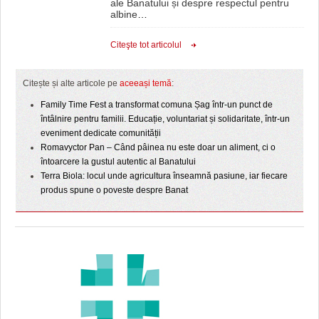
ale Banatului și despre respectul pentru
albine
…
Citeşte tot articolul
Citește și alte articole pe
aceeași temă
:
Family Time Fest a transformat comuna Șag într-un punct de
întâlnire pentru familii. Educație, voluntariat și solidaritate, într-un
eveniment dedicate comunității
Romavyctor Pan – Când pâinea nu este doar un aliment, ci o
întoarcere la gustul autentic al Banatului
Terra Biola: locul unde agricultura înseamnă pasiune, iar fiecare
produs spune o poveste despre Banat