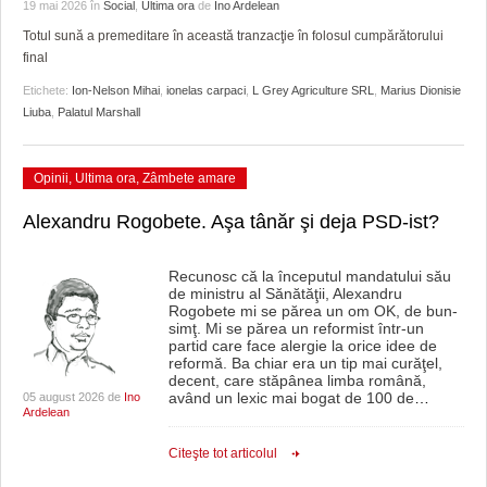
GRĂDINA TAICII DOMNULUI
CRONICĂ DE FILM
ACCIDENTE
19 mai 2026
în
Social
,
Ultima ora
de
Ino Ardelean
Totul sună a premeditare în această tranzacţie în folosul cumpărătorului
ZIARISTU’ DE TERASĂ
UNDE MERGEM
ANUNŢURI
final
Etichete:
Ion-Nelson Mihai
,
ionelas carpaci
,
L Grey Agriculture SRL
,
Marius Dionisie
CU OIŞTEA-N KIERKEGAARD
FILME DOCUMENTARE
INFO SI UTILE
Liuba
,
Palatul Marshall
FINANŢĂRI DE LA A LA Z
CLIPURI VIDEO
CULTURA
Opinii
,
Ultima ora
,
Zâmbete amare
PE SURSE
JOCURI ONLINE
INVATAMANT
Alexandru Rogobete. Aşa tânăr şi deja PSD-ist?
JUSTITIE
FILME DOCUMENTARE
Recunosc că la începutul mandatului său
de ministru al Sănătăţii, Alexandru
Rogobete mi se părea un om OK, de bun-
CLIPURI VIDEO
simţ. Mi se părea un reformist într-un
partid care face alergie la orice idee de
JOCURI ONLINE
reformă. Ba chiar era un tip mai curăţel,
decent, care stăpânea limba română,
având un lexic mai bogat de 100 de
…
05 august 2026 de
Ino
DIVERSE
Ardelean
FARMACII DIN TIMIŞOARA
Citeşte tot articolul