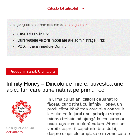
Citeşte tot articolul
Citeşte şi următoarele articole de
acelaşi autor
:
Cine a tras vântul?
Dureroasele victorii imobiliare ale administrației Fritz
PSD… dacă îngăduie Domnul
Produs în Banat
,
Ultima ora
Infinity Honey – Dincolo de miere: povestea unei
apiculturi care pune natura pe primul loc
În urmă cu un an, cititorii deBanat.ro
făceau cunoștință cu Infinity Honey, un
producător bănățean care și-a construit
identitatea în jurul unui principiu simplu:
mierea trebuie să ajungă la consumator
exact așa cum o oferă natura. Atunci am
02 august 2026 de
vorbit despre începuturile brandului,
deBanat.ro
despre stupinele amplasate în zone curate