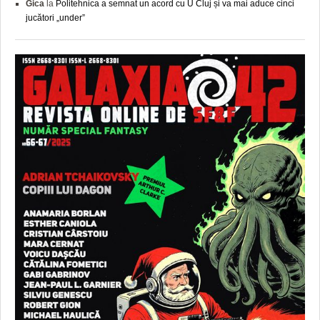
Gica
la
Politehnica a semnat un acord cu U Cluj și va mai aduce cinci
jucători „under”