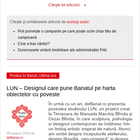
Citeşte tot articolul
Citeşte şi următoarele articole de
acelaşi autor
:
Poli pornește o campanie pe care poate scrie chiar titlu de
campioană
Cine a tras vântul?
Dureroasele victorii imobiliare ale administrației Fritz
Produs în Banat
,
Ultima ora
LUN – Designul care pune Banatul pe harta
obiectelor cu poveste
În urmă cu un an, deBanat.ro prezenta
povestea studioului LUN, un proiect creat
la Timișoara de Manuela Marchiș Blînda și
Cezar Blînda, în care sculptura, psihologia
și designul contemporan se întâlnesc într-
un limbaj artistic inspirat de natură. Atunci
09 august 2026 de
am vorbit despre începuturile atelierului,
deBanat.ro
despre filosofia „neo-organică” și despre