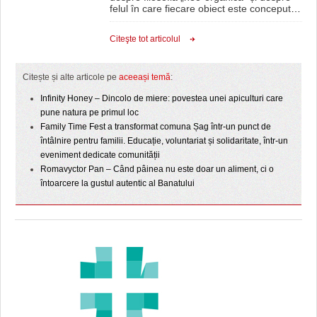
felul în care fiecare obiect este conceput
…
Citeşte tot articolul
Citește și alte articole pe
aceeași temă
:
Infinity Honey – Dincolo de miere: povestea unei apiculturi care
pune natura pe primul loc
Family Time Fest a transformat comuna Șag într-un punct de
întâlnire pentru familii. Educație, voluntariat și solidaritate, într-un
eveniment dedicate comunității
Romavyctor Pan – Când pâinea nu este doar un aliment, ci o
întoarcere la gustul autentic al Banatului