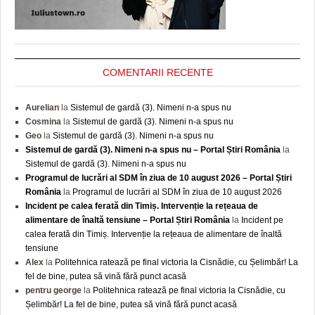
COMENTARII RECENTE
Aurelian
la
Sistemul de gardă (3). Nimeni n-a spus nu
Cosmina
la
Sistemul de gardă (3). Nimeni n-a spus nu
Geo
la
Sistemul de gardă (3). Nimeni n-a spus nu
Sistemul de gardă (3). Nimeni n-a spus nu – Portal Știri România
la
Sistemul de gardă (3). Nimeni n-a spus nu
Programul de lucrări al SDM în ziua de 10 august 2026 – Portal Știri
România
la
Programul de lucrări al SDM în ziua de 10 august 2026
Incident pe calea ferată din Timiș. Intervenție la rețeaua de
alimentare de înaltă tensiune – Portal Știri România
la
Incident pe
calea ferată din Timiș. Intervenție la rețeaua de alimentare de înaltă
tensiune
Alex
la
Politehnica ratează pe final victoria la Cisnădie, cu Șelimbăr! La
fel de bine, putea să vină fără punct acasă
pentru george
la
Politehnica ratează pe final victoria la Cisnădie, cu
Șelimbăr! La fel de bine, putea să vină fără punct acasă