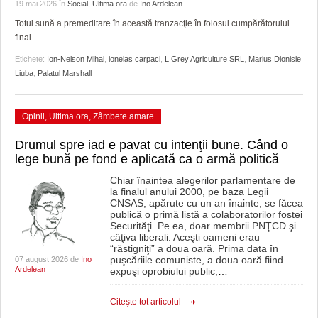
GRĂDINA TAICII DOMNULUI
CRONICĂ DE FILM
ACCIDENTE
19 mai 2026
în
Social
,
Ultima ora
de
Ino Ardelean
Totul sună a premeditare în această tranzacţie în folosul cumpărătorului
ZIARISTU’ DE TERASĂ
UNDE MERGEM
ANUNŢURI
final
Etichete:
Ion-Nelson Mihai
,
ionelas carpaci
,
L Grey Agriculture SRL
,
Marius Dionisie
CU OIŞTEA-N KIERKEGAARD
FILME DOCUMENTARE
INFO SI UTILE
Liuba
,
Palatul Marshall
FINANŢĂRI DE LA A LA Z
CLIPURI VIDEO
CULTURA
Opinii
,
Ultima ora
,
Zâmbete amare
PE SURSE
JOCURI ONLINE
INVATAMANT
Drumul spre iad e pavat cu intenţii bune. Când o
JUSTITIE
lege bună pe fond e aplicată ca o armă politică
FILME DOCUMENTARE
Chiar înaintea alegerilor parlamentare de
la finalul anului 2000, pe baza Legii
CNSAS, apărute cu un an înainte, se făcea
CLIPURI VIDEO
publică o primă listă a colaboratorilor fostei
Securităţi. Pe ea, doar membrii PNŢCD şi
JOCURI ONLINE
câţiva liberali. Aceşti oameni erau
“răstigniţi” a doua oară. Prima data în
puşcăriile comuniste, a doua oară fiind
07 august 2026 de
Ino
DIVERSE
Ardelean
expuşi oprobiului public,
…
FARMACII DIN TIMIŞOARA
Citeşte tot articolul