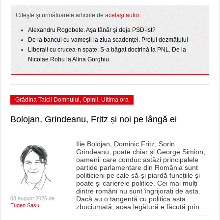
HARTA TIMIŞOAREI
Citeşte şi următoarele articole de
acelaşi autor:
LICEE, ŞCOLI ŞI GRĂDINIŢE DIN TIMIŞ
Alexandru Rogobete. Aşa tânăr şi deja PSD-ist?
De la bancul cu vameşii la ziua scadenţei. Preţul dezmăţului
PRIMĂRIILE DIN TIMIŞ
Liberali cu crucea-n spate. S-a băgat doctrină la PNL. De la
Nicolae Robu la Alina Gorghiu
SFATUL MEDICULUI
SFATURI JURIDICE
Grădina Taicii Domnului
,
Opinii
,
Ultima ora
Bolojan, Grindeanu, Fritz și noi pe lângă ei
Ilie Bolojan, Dominic Fritz, Sorin
Grindeanu, poate chiar și George Simion,
oamenii care conduc astăzi principalele
partide parlamentare din România sunt
politicieni pe cale să-și piardă funcțiile și
poate și carierele politice. Cei mai mulți
dintre români nu sunt îngrijorați de asta.
Dacă au o tangență cu politica asta
08 august 2026 de
Eugen Sasu
zbuciumată, acea legătură e făcută prin
…