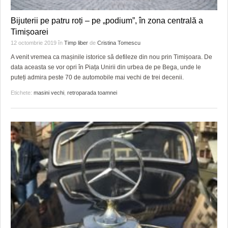
Bijuterii pe patru roți – pe „podium”, în zona centrală a
Timișoarei
12 octombrie 2019
în
Timp liber
de
Cristina Tomescu
A venit vremea ca mașinile istorice să defileze din nou prin Timișoara. De
data aceasta se vor opri în Piața Unirii din urbea de pe Bega, unde le
puteți admira peste 70 de automobile mai vechi de trei decenii.
Etichete:
masini vechi
,
retroparada toamnei