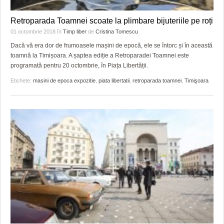
Retroparada Toamnei scoate la plimbare bijuteriile pe roți
01 octombrie 2018
în
Timp liber
de
Cristina Tomescu
Dacă vă era dor de frumoasele mașini de epocă, ele se întorc și în această
toamnă la Timișoara. A șaptea ediție a Retroparadei Toamnei este
programată pentru 20 octombrie, în Piața Libertății.
Etichete:
masini de epoca expozitie
,
piata libertatii
,
retroparada toamnei
,
Timişoara