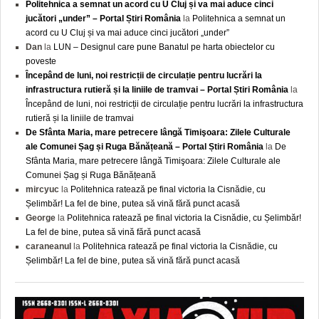
Politehnica a semnat un acord cu U Cluj și va mai aduce cinci
jucători „under” – Portal Știri România
la
Politehnica a semnat un
acord cu U Cluj și va mai aduce cinci jucători „under”
Dan
la
LUN – Designul care pune Banatul pe harta obiectelor cu
poveste
Începând de luni, noi restricții de circulație pentru lucrări la
infrastructura rutieră și la liniile de tramvai – Portal Știri România
la
Începând de luni, noi restricții de circulație pentru lucrări la infrastructura
rutieră și la liniile de tramvai
De Sfânta Maria, mare petrecere lângă Timişoara: Zilele Culturale
ale Comunei Șag și Ruga Bănățeană – Portal Știri România
la
De
Sfânta Maria, mare petrecere lângă Timişoara: Zilele Culturale ale
Comunei Șag și Ruga Bănățeană
mircyuc
la
Politehnica ratează pe final victoria la Cisnădie, cu
Șelimbăr! La fel de bine, putea să vină fără punct acasă
George
la
Politehnica ratează pe final victoria la Cisnădie, cu Șelimbăr!
La fel de bine, putea să vină fără punct acasă
caraneanul
la
Politehnica ratează pe final victoria la Cisnădie, cu
Șelimbăr! La fel de bine, putea să vină fără punct acasă