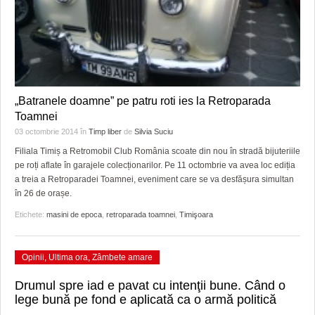
„Batranele doamne” pe patru roti ies la Retroparada
Toamnei
03 octombrie 2014
în
Timp liber
de
Silvia Suciu
Filiala Timiș a Retromobil Club România scoate din nou în stradă bijuteriile
pe roți aflate în garajele colecționarilor. Pe 11 octombrie va avea loc ediția
a treia a Retroparadei Toamnei, eveniment care se va desfășura simultan
în 26 de orașe.
Etichete:
masini de epoca
,
retroparada toamnei
,
Timişoara
Opinii
,
Ultima ora
,
Zâmbete amare
Drumul spre iad e pavat cu intenţii bune. Când o
lege bună pe fond e aplicată ca o armă politică