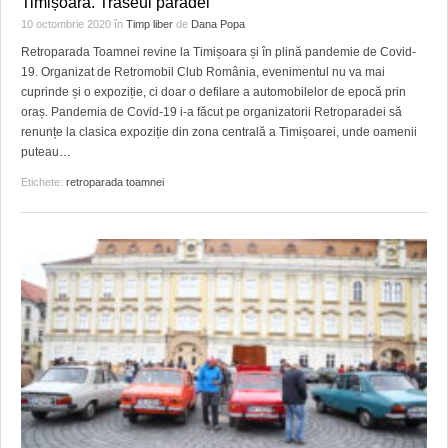
Timișoara. Traseul paradei
HARTA TIMIŞOAREI
10 octombrie 2020
în
Timp liber
de
Dana Popa
LICEE, ŞCOLI ŞI GRĂDINIŢE DIN TIMIŞ
Retroparada Toamnei revine la Timișoara și în plină pandemie de Covid-
19. Organizat de Retromobil Club România, evenimentul nu va mai
PRIMĂRIILE DIN TIMIŞ
cuprinde și o expoziție, ci doar o defilare a automobilelor de epocă prin
oraș. Pandemia de Covid-19 i-a făcut pe organizatorii Retroparadei să
SFATUL MEDICULUI
renunțe la clasica expoziție din zona centrală a Timișoarei, unde oamenii
puteau
…
SFATURI JURIDICE
Etichete:
retroparada toamnei