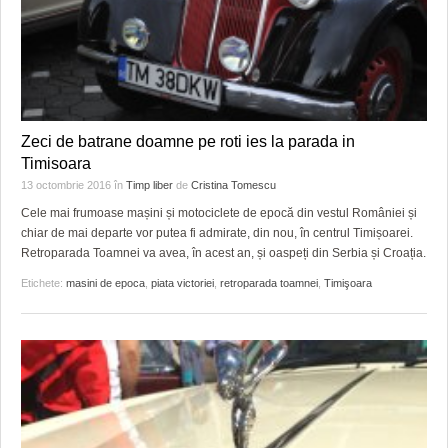
Zeci de batrane doamne pe roti ies la parada in
Timisoara
13 octombrie 2016
în
Timp liber
de
Cristina Tomescu
Cele mai frumoase mașini și motociclete de epocă din vestul României și
chiar de mai departe vor putea fi admirate, din nou, în centrul Timișoarei.
Retroparada Toamnei va avea, în acest an, și oaspeți din Serbia și Croația.
Etichete:
masini de epoca
,
piata victoriei
,
retroparada toamnei
,
Timişoara