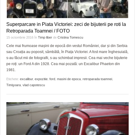
Superparcare in Piata Victoriei: zeci de bijuterii pe roti la
Retroparada Toamnei / FOTO
15 octombrie 2016
în
Timp liber
de
Cristina Tomescu
Cele mai frumoase mașini de epocă din vestul României, dar și din Serbia
sau Croația au poposit, sâmbătă, în Piața Victoriei. A fost mare înghesuială,
s-au făcut mii de fotografii, s-au schimbat impresii. Cea mai veche bijuterie
pe roți: un Ford A din 1928. Cea mai pozată: un Excalibur Phaeton din
1981.
Etichete:
excalibur
,
expozitie
,
ford
,
masini de epoca
,
retroparada toamnei
,
Timişoara
,
vlad capotescu