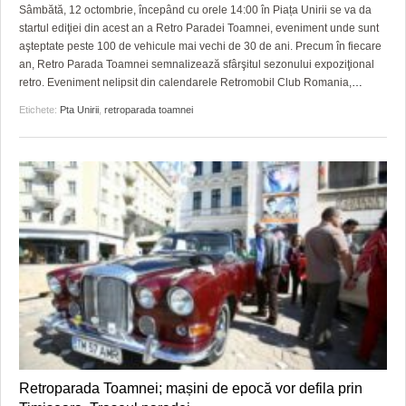
GRĂDINA TAICII DOMNULUI
CRONICĂ DE FILM
ACCIDENTE
Sâmbătă, 12 octombrie, începând cu orele 14:00 în Piața Unirii se va da
startul ediţiei din acest an a Retro Paradei Toamnei, eveniment unde sunt
ZIARISTU’ DE TERASĂ
UNDE MERGEM
ANUNŢURI
aşteptate peste 100 de vehicule mai vechi de 30 de ani. Precum în fiecare
an, Retro Parada Toamnei semnalizează sfârşitul sezonului expoziţional
CU OIŞTEA-N KIERKEGAARD
FILME DOCUMENTARE
INFO SI UTILE
retro. Eveniment nelipsit din calendarele Retromobil Club Romania,
…
Etichete:
Pta Unirii
,
retroparada toamnei
FINANŢĂRI DE LA A LA Z
CLIPURI VIDEO
CULTURA
PE SURSE
JOCURI ONLINE
INVATAMANT
JUSTITIE
FILME DOCUMENTARE
CLIPURI VIDEO
JOCURI ONLINE
DIVERSE
FARMACII DIN TIMIŞOARA
Retroparada Toamnei; mașini de epocă vor defila prin