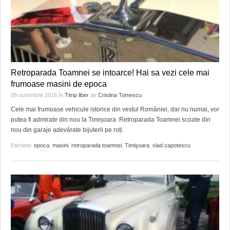
Retroparada Toamnei se intoarce! Hai sa vezi cele mai
frumoase masini de epoca
08 octombrie 2016
în
Timp liber
de
Cristina Tomescu
Cele mai frumoase vehicule istorice din vestul României, dar nu numai, vor
putea fi admirate din nou la Timișoara. Retroparada Toamnei scoate din
nou din garaje adevărate bijuterii pe roți.
Etichete:
epoca
,
masini
,
retroparada toamnei
,
Timişoara
,
vlad capotescu