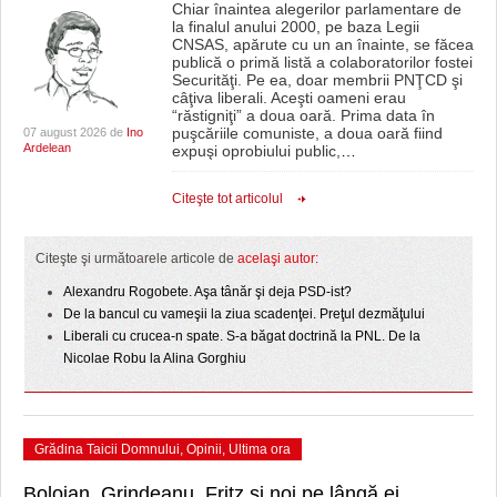
Chiar înaintea alegerilor parlamentare de
la finalul anului 2000, pe baza Legii
CNSAS, apărute cu un an înainte, se făcea
publică o primă listă a colaboratorilor fostei
Securităţi. Pe ea, doar membrii PNŢCD şi
câţiva liberali. Aceşti oameni erau
“răstigniţi” a doua oară. Prima data în
puşcăriile comuniste, a doua oară fiind
07 august 2026 de
Ino
Ardelean
expuşi oprobiului public,
…
Citeşte tot articolul
Citeşte şi următoarele articole de
acelaşi autor:
Alexandru Rogobete. Aşa tânăr şi deja PSD-ist?
De la bancul cu vameşii la ziua scadenţei. Preţul dezmăţului
Liberali cu crucea-n spate. S-a băgat doctrină la PNL. De la
Nicolae Robu la Alina Gorghiu
Grădina Taicii Domnului
,
Opinii
,
Ultima ora
Bolojan, Grindeanu, Fritz și noi pe lângă ei