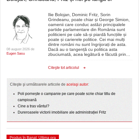
Ilie Bolojan, Dominic Fritz, Sorin
Grindeanu, poate chiar și George Simion,
oamenii care conduc astăzi principalele
partide parlamentare din România sunt
politicieni pe cale să-și piardă funcțiile și
poate și carierele politice. Cei mai mulți
dintre români nu sunt îngrijorați de asta.
Dacă au o tangență cu politica asta
08 august 2026 de
Eugen Sasu
zbuciumată, acea legătură e făcută prin
…
Citeşte tot articolul
Citeşte şi următoarele articole de
acelaşi autor
:
Poli pornește o campanie pe care poate scrie chiar titlu de
campioană
Cine a tras vântul?
Dureroasele victorii imobiliare ale administrației Fritz
Produs în Banat
,
Ultima ora