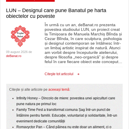
LUN – Designul care pune Banatul pe harta
obiectelor cu poveste
În urmă cu un an, deBanat.ro prezenta
povestea studioului LUN, un proiect creat
la Timișoara de Manuela Marchiș Blînda și
Cezar Blînda, în care sculptura, psihologia
și designul contemporan se întâlnesc într-
un limbaj artistic inspirat de natură. Atunci
09 august 2026 de
am vorbit despre începuturile atelierului,
deBanat.ro
despre filosofia „neo-organică” și despre
felul în care fiecare obiect este conceput
…
Citeşte tot articolul
Citește și alte articole pe
aceeași temă
:
Infinity Honey – Dincolo de miere: povestea unei apiculturi care
pune natura pe primul loc
Family Time Fest a transformat comuna Șag într-un punct de
întâlnire pentru familii. Educație, voluntariat și solidaritate, într-un
eveniment dedicate comunității
Romavyctor Pan – Când pâinea nu este doar un aliment, ci o