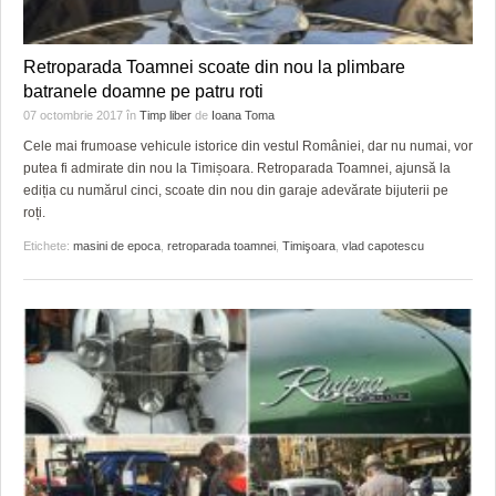
Retroparada Toamnei scoate din nou la plimbare
batranele doamne pe patru roti
07 octombrie 2017
în
Timp liber
de
Ioana Toma
Cele mai frumoase vehicule istorice din vestul României, dar nu numai, vor
putea fi admirate din nou la Timișoara. Retroparada Toamnei, ajunsă la
ediția cu numărul cinci, scoate din nou din garaje adevărate bijuterii pe
roți.
Etichete:
masini de epoca
,
retroparada toamnei
,
Timişoara
,
vlad capotescu