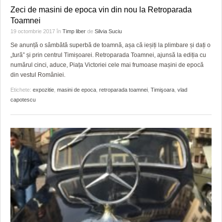
Zeci de masini de epoca vin din nou la Retroparada
Toamnei
19 octombrie 2017
în
Timp liber
de
Silvia Suciu
Se anunță o sâmbătă superbă de toamnă, așa că ieșiți la plimbare și dați o
„tură” și prin centrul Timișoarei. Retroparada Toamnei, ajunsă la ediția cu
numărul cinci, aduce, Piața Victoriei cele mai frumoase mașini de epocă
din vestul României.
Etichete:
expozitie
,
masini de epoca
,
retroparada toamnei
,
Timişoara
,
vlad
capotescu