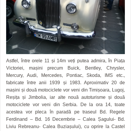
GRĂDINA TAICII DOMNULUI
CRONICĂ DE FILM
ACCIDENTE
ZIARISTU’ DE TERASĂ
UNDE MERGEM
ANUNŢURI
CU OIŞTEA-N KIERKEGAARD
FILME DOCUMENTARE
INFO SI UTILE
FINANŢĂRI DE LA A LA Z
CLIPURI VIDEO
CULTURA
PE SURSE
JOCURI ONLINE
INVATAMANT
Astfel, între orele 11 și 14m veți putea admira, în Piața
JUSTITIE
Victoriei, mașini precum Buick, Bentley, Chrysler,
FILME DOCUMENTARE
Mercury, Audi, Mercedes, Pontiac, Skoda, IMS etc.,
fabricate între anii 1939 și 1983. Aproximativ 20 de
CLIPURI VIDEO
mașini și două motociclete vor veni din Timișoara, Lugoj,
Reșița și Jimbolia, iar alte nouă autoturisme și două
JOCURI ONLINE
motociclete vor veni din Serbia. De la ora 14, toate
DIVERSE
acestea vor pleca în paradă pe traseul Bd. Regele
Ferdinand – Bd. 16 Decembrie – Calea Șagului- Bd.
FARMACII DIN TIMIŞOARA
Liviu Rebreanu- Calea Buziașului), cu oprire la Castel