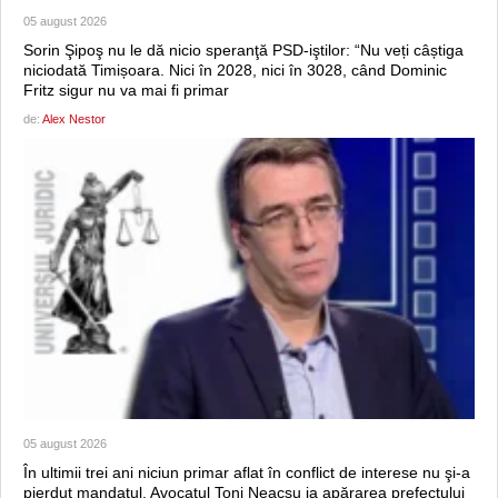
05 august 2026
Sorin Şipoş nu le dă nicio speranţă PSD-iştilor: “Nu veți câștiga
niciodată Timișoara. Nici în 2028, nici în 3028, când Dominic
Fritz sigur nu va mai fi primar
de:
Alex Nestor
05 august 2026
În ultimii trei ani niciun primar aflat în conflict de interese nu şi-a
pierdut mandatul. Avocatul Toni Neacşu ia apărarea prefectului