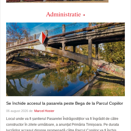
Administratie
Se închide accesul la pasarela peste Bega de la Parcul Copiilor
06 august 2026 de:
Marcel Hoster
Locul unde va fi șantierul Pasarelei Îndrăgostiților va fi îngrădit de către
constructor în zilele următoare, a anunțat Primăria Timișoara. Pe durata
lucrărilor accesul dinspre promenadă către Parcul Copiilor va fi închis.