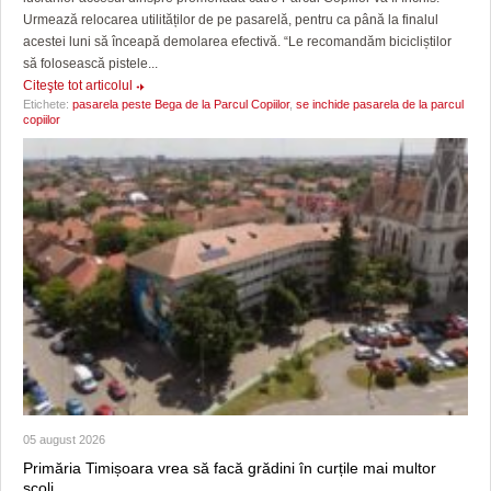
Urmează relocarea utilităților de pe pasarelă, pentru ca până la finalul
acestei luni să înceapă demolarea efectivă. “Le recomandăm bicicliștilor
să folosească pistele...
Citeşte tot articolul
Etichete:
pasarela peste Bega de la Parcul Copiilor
,
se inchide pasarela de la parcul
copiilor
05 august 2026
Primăria Timișoara vrea să facă grădini în curțile mai multor
școli