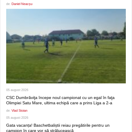
de:
Daniel Neacșu
05 august 2026
CSC Dumbrăviţa începe noul campionat cu un egal în faţa
Olimpiei Satu Mare, ultima echipă care a prins Liga a 2-a
de:
Vlad Stoian
05 august 2026
Gata vacanța! Baschetbaliștii reiau pregătirile pentru un
campion în care vor să strălucească