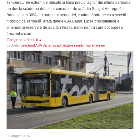
Temperaturile extrem de ridicate și lipsa precipitațiilor din ultima perioadă
au dus la scăderea debitelor cursurilor de apă din Spațiul Hidrografic
Banat la sub 30% din normalul perioadei, confruntându-ne cu o secetă
hidrologică serioasă, arată datele ABA Banat. Lipsa precipitațiilor a
diminuat și rezervele de apă din freatic, motiv pentru care pot apărea
frecvent cazuri...
Citeşte tot articolul
Etichete:
directorul ABA Banat
,
scad debitele raurilor
,
viorel avram
06 august 2026