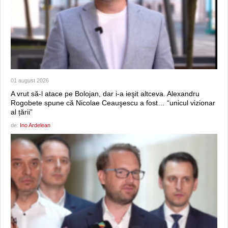
01 august 2026
A vrut să-l atace pe Bolojan, dar i-a ieşit altceva. Alexandru
Rogobete spune că Nicolae Ceauşescu a fost… “unicul vizionar
al țării”
de:
Ino Ardelean