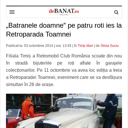
„Batranele doamne” pe patru roti ies la
HOME
Retroparada Toamnei
ADMINISTRAȚIE
DESPRE NOI
Publicat la: 03 octombrie 2014 | ora: 13:45 | în
Timp liber
| de
Silvia Suciu
POLITICĂ
REDACȚIA DEBANAT
PRIMĂRIA TIMIŞOARA
Filiala Timiș a Retromobil Club România scoate din nou
SPORT
POLITICA DE COOKIES
CONSILIUL JUDEŢEAN TIMIŞ
POLITICA
în stradă bijuteriile pe roți aflate în garajele
colecționarilor. Pe 11 octombrie va avea loc ediția a treia
OPINII
POLITICA DE CONFIDENȚIALITATE
PREFECTURA TIMIŞ
POLI TIMISOARA
a Retroparadei Toamnei, eveniment care se va desfășura
TIMP LIBER ȘI CULTURĂ
FOTBAL JUDETEAN
DOSARELE DEBANAT
simultan în 26 de orașe.
ECONOMIC
ALTE SPORTURI
ETICA LUCIDITĂȚII ASISTATE
TIMP LIBER
SĂNĂTATE
JURNAL DE CAMPANIE
ULTRAMARIN VA RECOMANDA
AFACERI
MAI MULTE
ZÂMBETE AMARE
CULTURA