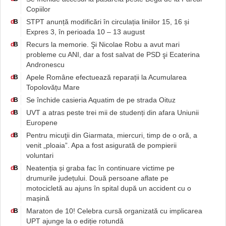
Copiilor
STPT anunță modificări în circulația liniilor 15, 16 și
d
B
Expres 3, în perioada 10 – 13 august
Recurs la memorie. Şi Nicolae Robu a avut mari
d
B
probleme cu ANI, dar a fost salvat de PSD şi Ecaterina
Andronescu
Apele Române efectuează reparații la Acumularea
d
B
Topolovățu Mare
Se închide casieria Aquatim de pe strada Oituz
d
B
UVT a atras peste trei mii de studenți din afara Uniunii
d
B
Europene
Pentru micuţii din Giarmata, miercuri, timp de o oră, a
d
B
venit „ploaia”. Apa a fost asigurată de pompierii
voluntari
Neatenția și graba fac în continuare victime pe
d
B
drumurile județului. Două persoane aflate pe
motocicletă au ajuns în spital după un accident cu o
mașină
Maraton de 10! Celebra cursă organizată cu implicarea
d
B
UPT ajunge la o ediție rotundă