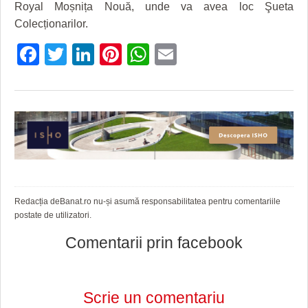
HARTA TIMIŞOAREI
Royal Moșnița Nouă, unde va avea loc Şueta
Colecționarilor.
LICEE, ŞCOLI ŞI GRĂDINIŢE DIN TIMIŞ
Facebook
Twitter
LinkedIn
Pinterest
WhatsApp
Email
PRIMĂRIILE DIN TIMIŞ
SFATUL MEDICULUI
SFATURI JURIDICE
Redacția deBanat.ro nu-și asumă responsabilitatea pentru comentariile
postate de utilizatori.
Comentarii prin facebook
Scrie un comentariu