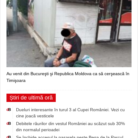
Au venit din Bucureşti şi Republica Moldova ca să cerşească în
Timişoara
Știri de ultimă oră
Dueluri interesante în turul 3 al Cupei României. Vezi cu
d
B
cine joacă vesticele
Debitele râurilor din vestul României au scăzut sub 30%
d
B
din normalul perioadei
Se închide accesul la pasarela peste Bega de la Parcul
d
B