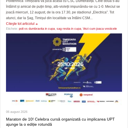
Politehnica Timișoara va juca acasă cu CSC Dumbrăvița. Cele două s-au
întâlnit și amical de puțin timp, alb-violeții impunându-se cu 1-0. Meciul se
joacă miercuri, 12 august, de la ora 17.30, pe stadionul „Electrica”. Tot
atunci, dar la Șag, Timișul din localitate va întâlni CSM...
Citeşte tot articolul
Etichete:
poli vs dumbravita in cupa
,
sag resita in cupa
,
Vezi cum joaca vesticele
06 august 2026
Maraton de 10! Celebra cursă organizată cu implicarea UPT
ajunge la o ediție rotundă