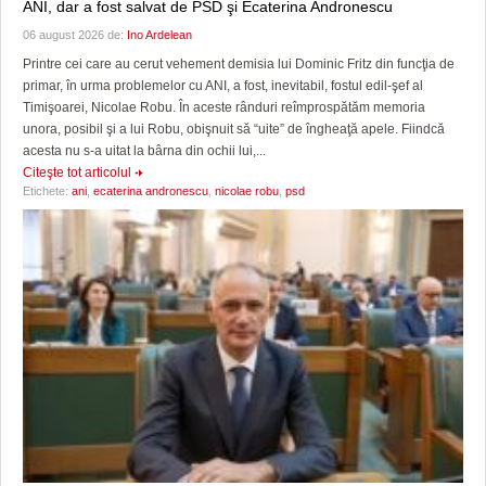
ANI, dar a fost salvat de PSD şi Ecaterina Andronescu
06 august 2026 de:
Ino Ardelean
Printre cei care au cerut vehement demisia lui Dominic Fritz din funcţia de
primar, în urma problemelor cu ANI, a fost, inevitabil, fostul edil-şef al
Timişoarei, Nicolae Robu. În aceste rânduri reîmprospătăm memoria
unora, posibil şi a lui Robu, obişnuit să “uite” de îngheaţă apele. Fiindcă
acesta nu s-a uitat la bârna din ochii lui,...
Citeşte tot articolul
Etichete:
ani
,
ecaterina andronescu
,
nicolae robu
,
psd