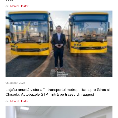
de:
Marcel Hoster
05 august 2026
Lațcău anunță victoria în transportul metropolitan spre Giroc și
Chișoda. Autobuzele STPT intră pe traseu din august
de:
Marcel Hoster