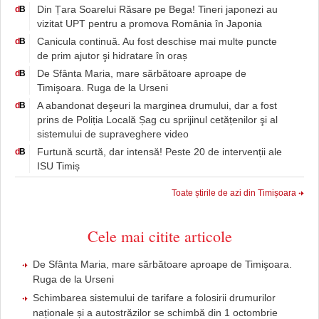
Din Țara Soarelui Răsare pe Bega! Tineri japonezi au
d
B
vizitat UPT pentru a promova România în Japonia
Canicula continuă. Au fost deschise mai multe puncte
d
B
de prim ajutor şi hidratare în oraș
De Sfânta Maria, mare sărbătoare aproape de
d
B
Timişoara. Ruga de la Urseni
A abandonat deşeuri la marginea drumului, dar a fost
d
B
prins de Poliția Locală Șag cu sprijinul cetățenilor şi al
sistemului de supraveghere video
Furtună scurtă, dar intensă! Peste 20 de intervenții ale
d
B
ISU Timiș
Toate știrile de azi din Timișoara
Cele mai citite articole
De Sfânta Maria, mare sărbătoare aproape de Timişoara.
Ruga de la Urseni
Schimbarea sistemului de tarifare a folosirii drumurilor
naționale și a autostrăzilor se schimbă din 1 octombrie