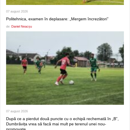
07 august 2026
Politehnica, examen în deplasare: „Mergem încrezători”
de:
Daniel Neacșu
07 august 2026
După ce a pierdut două puncte cu o echipă rechemată în „B”,
Dumbrăvița vrea să facă mai mult pe terenul unei nou-
promovate