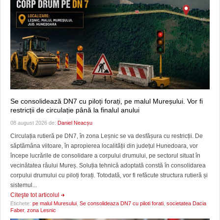
Se consolidează DN7 cu piloți forați, pe malul Mureșului. Vor fi
restricții de circulație până la finalul anului
08 august 2026 de:
Daniel Neacșu
Circulația rutieră pe DN7, în zona Leșnic se va desfășura cu restricții. De
săptămâna viitoare, în apropierea localității din județul Hunedoara, vor
începe lucrările de consolidare a corpului drumului, pe sectorul situat în
vecinătatea râului Mureș. Soluția tehnică adoptată constă în consolidarea
corpului drumului cu piloți forați. Totodată, vor fi refăcute structura rutieră și
sistemul...
Citeşte tot articolul
Etichete:
pe malul Muresului
,
Se consolideaza DN7 cu piloti forati
,
societatea Dacia
Faber
,
zona Lesnic