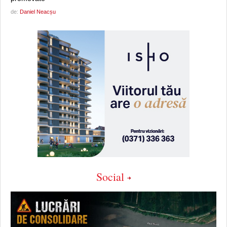
de:
Daniel Neacșu
Social