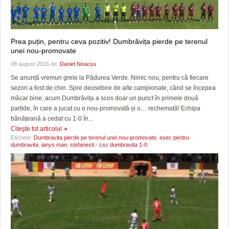
Prea puțin, pentru ceva pozitiv! Dumbrăvița pierde pe terenul
unei nou-promovate
08 august 2026 de:
Daniel Neacșu
Se anunță vremuri grele la Pădurea Verde. Nimic nou, pentru că fiecare
sezon a fost de chin. Spre deosebire de alte campionate, când se începea
măcar bine, acum Dumbrăvița a scos doar un punct în primele două
partide, în care a jucat cu o nou-promovată și o… rechemată! Echipa
bănățeană a cedat cu 1-0 în...
Citeşte tot articolul
Etichete:
Dumbravita pierde pe terenul unei nou-promovate
,
esec pentru
dumbravita
,
ianys man
,
stefanesti - csc dumbravita 1-0