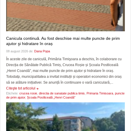
Canicula continuă. Au fost deschise mai multe puncte de prim
ajutor şi hidratare în oraș
08 august 2026 de:
Dana Popa
În aceste zile de caniculă, Primăria Timişoara a deschis, în colaborare cu
Direcția de Sănătate Publică Timiș, Crucea Roșie și Școala Postliceală
„Henri Coandă”, mai multe puncte de prim ajutor și hidratare în oraș.
Totodatp, municipalitatea a invitat instituții și operatori economici din oraș
să se alăture inițiativei. Se anunță în continuare o vară caniculară,...
Citeşte tot articolul
Etichete:
crucea rosie
,
directia de sanatate publica timis
,
Primaria Timisoara
,
puncte
de prim ajutor
,
Școala Postliceală „Henri Coandă”