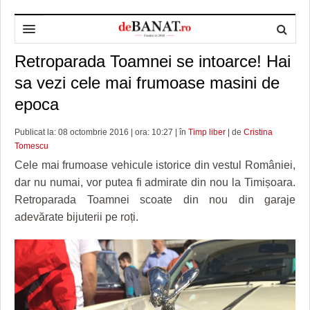
Retroparada Toamnei se intoarce! Hai
HOME
sa vezi cele mai frumoase masini de
ADMINISTRAȚIE
DESPRE NOI
epoca
POLITICĂ
REDACȚIA DEBANAT
PRIMĂRIA TIMIŞOARA
Publicat la: 08 octombrie 2016 | ora: 10:27 | în
Timp liber
| de
Cristina
SPORT
POLITICA DE COOKIES
CONSILIUL JUDEŢEAN TIMIŞ
POLITICA
Tomescu
Cele mai frumoase vehicule istorice din vestul României,
OPINII
POLITICA DE CONFIDENȚIALITATE
PREFECTURA TIMIŞ
POLI TIMISOARA
dar nu numai, vor putea fi admirate din nou la Timișoara.
Retroparada Toamnei scoate din nou din garaje
TIMP LIBER ȘI CULTURĂ
FOTBAL JUDETEAN
DOSARELE DEBANAT
adevărate bijuterii pe roți.
ECONOMIC
ALTE SPORTURI
ETICA LUCIDITĂȚII ASISTATE
TIMP LIBER
SĂNĂTATE
JURNAL DE CAMPANIE
ULTRAMARIN VA RECOMANDA
AFACERI
MAI MULTE
ZÂMBETE AMARE
CULTURA