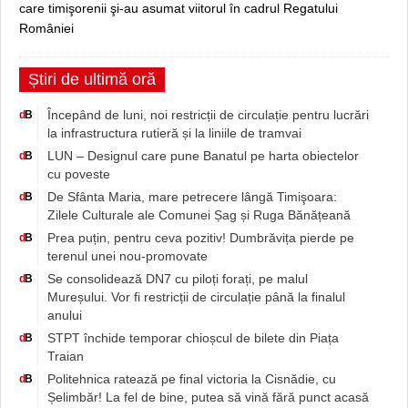
care timişorenii şi-au asumat viitorul în cadrul Regatului
României
Știri de ultimă oră
Începând de luni, noi restricții de circulație pentru lucrări
d
B
la infrastructura rutieră și la liniile de tramvai
LUN – Designul care pune Banatul pe harta obiectelor
d
B
cu poveste
De Sfânta Maria, mare petrecere lângă Timişoara:
d
B
Zilele Culturale ale Comunei Șag și Ruga Bănățeană
Prea puțin, pentru ceva pozitiv! Dumbrăvița pierde pe
d
B
terenul unei nou-promovate
Se consolidează DN7 cu piloți forați, pe malul
d
B
Mureșului. Vor fi restricții de circulație până la finalul
anului
STPT închide temporar chioșcul de bilete din Piața
d
B
Traian
Politehnica ratează pe final victoria la Cisnădie, cu
d
B
Șelimbăr! La fel de bine, putea să vină fără punct acasă