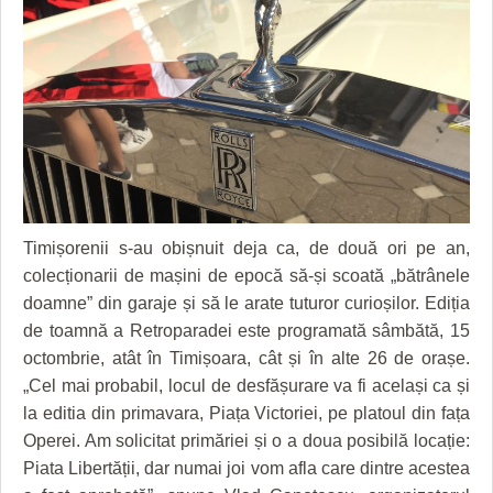
GRĂDINA TAICII DOMNULUI
CRONICĂ DE FILM
ACCIDENTE
ZIARISTU’ DE TERASĂ
UNDE MERGEM
ANUNŢURI
CU OIŞTEA-N KIERKEGAARD
FILME DOCUMENTARE
INFO SI UTILE
FINANŢĂRI DE LA A LA Z
CLIPURI VIDEO
CULTURA
PE SURSE
JOCURI ONLINE
INVATAMANT
JUSTITIE
Timișorenii s-au obișnuit deja ca, de două ori pe an,
colecționarii de mașini de epocă să-și scoată „bătrânele
FILME DOCUMENTARE
doamne” din garaje și să le arate tuturor curioșilor. Ediția
CLIPURI VIDEO
de toamnă a Retroparadei este programată sâmbătă, 15
octombrie, atât în Timișoara, cât și în alte 26 de orașe.
JOCURI ONLINE
„Cel mai probabil, locul de desfășurare va fi același ca și
DIVERSE
la editia din primavara, Piața Victoriei, pe platoul din fața
Operei. Am solicitat primăriei și o a doua posibilă locație:
FARMACII DIN TIMIŞOARA
Piata Libertății, dar numai joi vom afla care dintre acestea