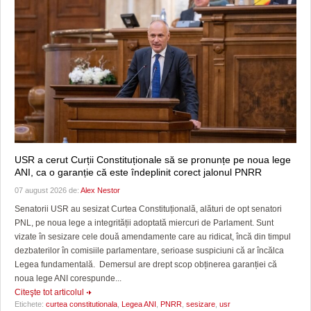
USR a cerut Curții Constituționale să se pronunțe pe noua lege
ANI, ca o garanție că este îndeplinit corect jalonul PNRR
07 august 2026 de:
Alex Nestor
Senatorii USR au sesizat Curtea Constituțională, alături de opt senatori
PNL, pe noua lege a integrității adoptată miercuri de Parlament. Sunt
vizate în sesizare cele două amendamente care au ridicat, încă din timpul
dezbaterilor în comisiile parlamentare, serioase suspiciuni că ar încălca
Legea fundamentală. Demersul are drept scop obținerea garanției că
noua lege ANI corespunde...
Citeşte tot articolul
Etichete:
curtea constitutionala
,
Legea ANI
,
PNRR
,
sesizare
,
usr