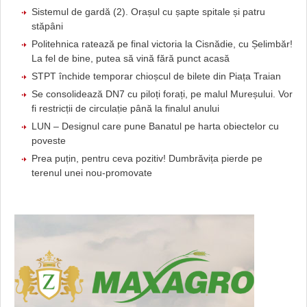
Sistemul de gardă (2). Orașul cu șapte spitale și patru
stăpâni
Politehnica ratează pe final victoria la Cisnădie, cu Șelimbăr!
La fel de bine, putea să vină fără punct acasă
STPT închide temporar chioșcul de bilete din Piața Traian
Se consolidează DN7 cu piloți forați, pe malul Mureșului. Vor
fi restricții de circulație până la finalul anului
LUN – Designul care pune Banatul pe harta obiectelor cu
poveste
Prea puțin, pentru ceva pozitiv! Dumbrăvița pierde pe
terenul unei nou-promovate