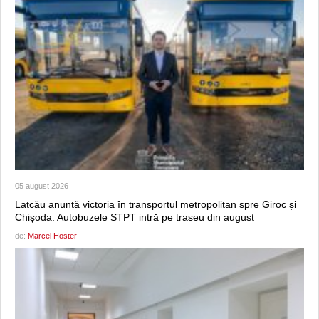
05 august 2026
Lațcău anunță victoria în transportul metropolitan spre Giroc și
Chișoda. Autobuzele STPT intră pe traseu din august
de:
Marcel Hoster