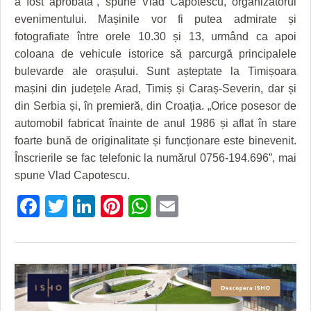
a fost aprobată”, spune Vlad Capotescu, organizatorul
HARTA TIMIŞOAREI
evenimentului. Mașinile vor fi putea admirate și
LICEE, ŞCOLI ŞI GRĂDINIŢE DIN TIMIŞ
fotografiate între orele 10.30 și 13, urmând ca apoi
coloana de vehicule istorice să parcurgă principalele
PRIMĂRIILE DIN TIMIŞ
bulevarde ale orașului. Sunt așteptate la Timișoara
mașini din județele Arad, Timiș și Caraș-Severin, dar și
SFATUL MEDICULUI
din Serbia și, în premieră, din Croația. „Orice posesor de
SFATURI JURIDICE
automobil fabricat înainte de anul 1986 și aflat în stare
foarte bună de originalitate și funcționare este binevenit.
Înscrierile se fac telefonic la numărul 0756-194.696”, mai
spune Vlad Capotescu.
Facebook
Twitter
LinkedIn
Pinterest
WhatsApp
Email