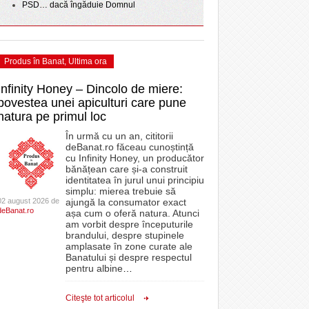
PSD… dacă îngăduie Domnul
Produs în Banat
,
Ultima ora
Infinity Honey – Dincolo de miere:
povestea unei apiculturi care pune
natura pe primul loc
În urmă cu un an, cititorii
deBanat.ro făceau cunoștință
cu Infinity Honey, un producător
bănățean care și-a construit
identitatea în jurul unui principiu
simplu: mierea trebuie să
02 august 2026 de
ajungă la consumator exact
deBanat.ro
așa cum o oferă natura. Atunci
am vorbit despre începuturile
brandului, despre stupinele
amplasate în zone curate ale
Banatului și despre respectul
pentru albine
…
Citeşte tot articolul