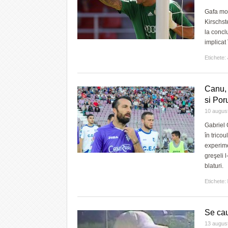
Gafa mon
Kirschste
la concl
implicat 
Etichete:
Canu, 
si Por
10 augus
Gabriel 
în trico
experime
greşeli 
blaturi.
Etichete:
Se cau
13 augus