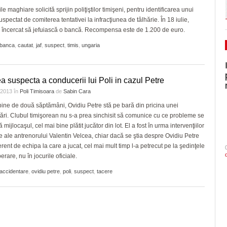
ile maghiare solicită sprijin poliţiştilor timişeni, pentru identificarea unui
spectat de comiterea tentativei la infracţiunea de tâlhărie. În 18 iulie,
 încercat să jefuiască o bancă. Recompensa este de 1.200 de euro.
banca
,
cautat
,
jaf
,
suspect
,
timis
,
ungaria
a suspecta a conducerii lui Poli in cazul Petre
e 2013
în
Poli Timisoara
de
Sabin Cara
ine de două săptămâni, Ovidiu Petre stă pe bară din pricina unei
ări. Clubul timişorean nu s-a prea sinchisit să comunice cu ce probleme se
 mijlocaşul, cel mai bine plătit jucător din lot. El a fost în urma intervenţiilor
e ale antrenorului Valentin Velcea, chiar dacă se ştia despre Ovidiu Petre
ferent de echipa la care a jucat, cel mai mult timp l-a petrecut pe la şedinţele
rare, nu în jocurile oficiale.
accidentare
,
ovidiu petre
,
poli
,
suspect
,
tacere