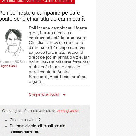
Grădina Taicii Domnului
,
Opinii
,
Ultima ora
Poli pornește o campanie pe care
poate scrie chiar titlu de campioană
Poli începe campionatul foarte
greu, într-un meci cu o
contracandidată la promovare.
Chindia Târgoviște nu e una
dintre cele 12 echipe care vin
să joace fără miză, neavând
drept de joc în prima divizie, iar
noi nu ne-am măsurat forța mai
04 august 2026 de
Eugen Sasu
mult decât în niște amicale
nerelevante în Austria.
Stadionul „Eroii Timișoarei” nu
e gata,
…
Citeşte tot articolul
Citeşte şi următoarele articole de
acelaşi autor
:
Cine a tras vântul?
Dureroasele victorii imobiliare ale
administrației Fritz