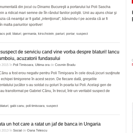
umentală din jocul cu Dinamo Bucureşti a portarului lui Poli Sascha
in a ridicat mari semne de îîn rândul fanilor poliştii. Unii au ajuns chiar şi
uzia că neamţul ar fi gafat „intenţionat”, bănuindu-l pe acesta că ar fi
în mafia pariurilor sportive!
acs poli
,
blaturi
,
germania
,
kirschstein
,
pariuri
,
portar
,
suspect
suspect de serviciu cand vine vorba despre blaturi! Iancu
umboiu, acuzatorii fundasului
t 2015
în
Poli Timisoara
,
Ultima ora
de
Cosmin Bradu
Cânu a fost erou negativ pentru Poli Timişoara în cele două jocuri susţinute
ul echipei timişorene în acest sezon. De fiecare dată, greşelile
ntatului jucător s-au soldat cu goluri în poarta lui Poli. Acelaşi gen de
l-au transformat pe Gabriel Cânu, în trecut, într-un veritabil suspect de
blaturi
,
gabi canu
,
poli timisoara
,
suspect
ta un hot care a ratat un jaf de banca in Ungaria
t 2013
în
Social
de
Oana Telescu