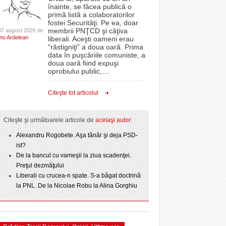
CLIPURI VIDEO
înainte, se făcea publică o
Filmul „Ultimul ingredient”, o poveste a
epe Superliga în
proiectelor derulate de instituție din fonduri
primă listă a colaboratorilor
Banatului în competiția internațională Food Film
- 11 December 2025
gramate derby-urile
JOCURI ONLINE
europene/FOTO
fostei Securităţi. Pe ea, doar
lor:
- 5 August 2026
2026
Menu/VIDEO
membrii PNŢCD şi câţiva
07 august 2026 de
DIVERSE
Ino Ardelean
liberali. Aceşti oameni erau
ANAF oferă persoanelor fizice posibilitatea să
“răstigniţi” a doua oară. Prima
Aflați secretele Timișoarei în cadrul unui nou tur
r nu
 Politehnica atacă
beneficieze de Declarația Unică 212
FARMACII DIN
data în puşcăriile comuniste, a
-
gratuit organizat de Asociația Turism Alternativ
- 25 November 2025
care o nou-promovată
precompletată
TIMIŞOARA
doua oară fiind expuşi
4 August 2026
ipe ce a pierdut
oprobiului public,
…
HARTA TIMIŞOAREI
ct de
Romanian Business Leaders lansează RBL
- 3 August 2026
omovare
View all
 Toni
- 19 November
Banat, prima filială din vestul țării
LICEE, ŞCOLI ŞI
Citeşte tot articolul
2025
GRĂDINIŢE DIN TIMIŞ
View all
PRIMĂRIILE DIN TIMIŞ
Citeşte şi următoarele articole de
acelaşi autor:
SFATUL MEDICULUI
Alexandru Rogobete. Aşa tânăr şi deja PSD-
ist?
SFATURI JURIDICE
De la bancul cu vameşii la ziua scadenţei.
Preţul dezmăţului
Liberali cu crucea-n spate. S-a băgat doctrină
la PNL. De la Nicolae Robu la Alina Gorghiu