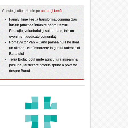
Citește și alte articole pe
aceeași temă
:
Family Time Fest a transformat comuna Șag
într-un punct de întâlnire pentru familii.
Educație, voluntariat și solidaritate, într-un
eveniment dedicate comunității
Romavyctor Pan – Când pâinea nu este doar
un aliment, ci o întoarcere la gustul autentic al
Banatului
Terra Biola: locul unde agricultura înseamnă
pasiune, iar fiecare produs spune o poveste
despre Banat