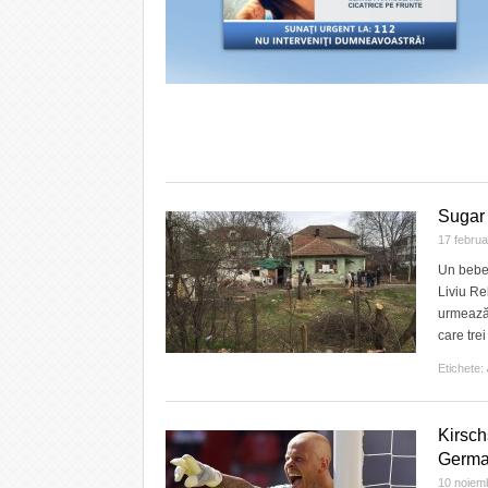
Sugar 
17 febru
Un bebel
Liviu Re
urmează 
care trei
Etichete:
Kirsch
Germa
10 noiem