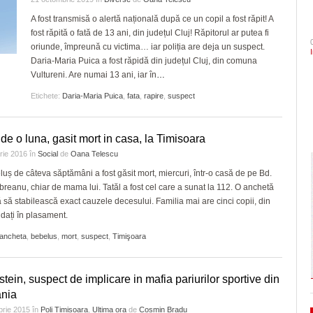
- 4 August 2026
- acum 1 zi
arhitectural din oraș
şi Ecaterina Andronescu
CLIPURI VIDEO
Politehnica Timișoara înc
A fost transmisă o alertă națională după ce un copil a fost răpit! A
ZIARISTU’ DE
deplasare. Când sunt pro
fost răpită o fată de 13 ani, din județul Cluj! Răpitorul ar putea fi
TERASĂ
JOCURI ONLINE
Sorin Şipoş nu le dă nicio speranţă PSD-işti
Timișoara are de luni șase noi cetățeni de
- 4 August 
pentru play-off
oriunde, împreună cu victima… iar poliția are deja un suspect.
- 3 August 2026
“Nu veți câștiga niciodată Timișoara. Nici în
onoare/FOTO
CU OIŞTEA-N
Daria-Maria Puica a fost răpidă din județul Cluj, din comuna
2028, nici în 3028, când Dominic Fritz sigu
Sezonul marilor speranțe!
KIERKEGAARD
View all
Vultureni. Are numai 13 ani, iar în
…
- acum 2 zile
va mai fi primar
elita cu un meci tare, în 
FINANŢĂRI DE LA A
va evolua în fața unei ech
Etichete:
Daria-Maria Puica
,
fata
,
rapire
,
suspect
LA Z
În ultimii trei ani niciun primar aflat în confli
dramatic în barajul de pr
interese nu şi-a pierdut mandatul. Avocatul
PE SURSE
View all
Neacşu ia apărarea prefectului de Timiş în
de o luna, gasit mort in casa, la Timisoara
- acum 2 zile
cazul Dominic Fritz
arie 2016
în
Social
de
Oana Telescu
View all
uș de câteva săptămâni a fost găsit mort, miercuri, într-o casă de pe Bd.
breanu, chiar de mama lui. Tatăl a fost cel care a sunat la 112. O anchetă
să stabilească exact cauzele decesului. Familia mai are cinci copii, din
 dați în plasament.
ancheta
,
bebelus
,
mort
,
suspect
,
Timişoara
stein, suspect de implicare in mafia pariurilor sportive din
nia
brie 2015
în
Poli Timisoara
,
Ultima ora
de
Cosmin Bradu