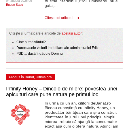
Austria. Stadionul „Eroii Timișoarei” nu e
04 august 2026 de
Eugen Sasu
gata,
…
Citeşte tot articolul
Citeşte şi următoarele articole de
acelaşi autor
:
Cine a tras vântul?
Dureroasele victorii imobiliare ale administrației Fritz
PSD… dacă îngăduie Domnul
Produs în Banat
,
Ultima ora
Infinity Honey – Dincolo de miere: povestea unei
apiculturi care pune natura pe primul loc
În urmă cu un an, cititorii deBanat.ro
făceau cunoștință cu Infinity Honey, un
producător bănățean care și-a construit
identitatea în jurul unui principiu simplu:
mierea trebuie să ajungă la consumator
exact așa cum o oferă natura. Atunci am