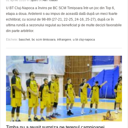
01 aprilie 2018
în
Sport
de
Alin Toader
U BT Cluj-Napoca a învins pe BC SCM Timișoara într-un joc din Top 6,
etapa a doua. Ardelenii s-au impus de această dată după un meci foarte
echilibrat, cu scorul de 98-89 (27-21, 22-25, 24-16, 25-27), după ce în
ultima rundă a sezonului regulat au beneficiat şi de multe decizii favorabile
din parte arbitrilor.
Etichete:
baschet
,
bc scm timisoara
,
infrangere
,
u bt cluj-napoca
Timba nu a reusit surpriza pe terenul campioanei