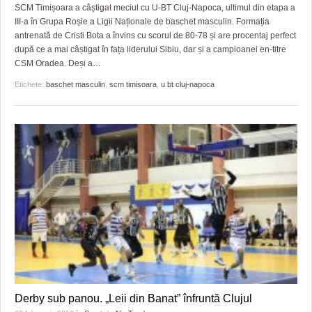
GRĂDINA TAICII DOMNULUI
CRONICĂ DE FILM
ACCIDENTE
SCM Timișoara a câștigat meciul cu U-BT Cluj-Napoca, ultimul din etapa a
III-a în Grupa Roșie a Ligii Naționale de baschet masculin. Formația
ZIARISTU’ DE TERASĂ
UNDE MERGEM
ANUNŢURI
antrenată de Cristi Bota a învins cu scorul de 80-78 și are procentaj perfect
după ce a mai câștigat în fața liderului Sibiu, dar și a campioanei en-titre
CU OIŞTEA-N KIERKEGAARD
FILME DOCUMENTARE
INFO SI UTILE
CSM Oradea. Deși a
…
Etichete:
baschet masculin
,
scm timisoara
,
u bt cluj-napoca
FINANŢĂRI DE LA A LA Z
CLIPURI VIDEO
CULTURA
PE SURSE
JOCURI ONLINE
INVATAMANT
JUSTITIE
FILME DOCUMENTARE
CLIPURI VIDEO
JOCURI ONLINE
DIVERSE
FARMACII DIN TIMIŞOARA
Derby sub panou. „Leii din Banat” înfruntă Clujul