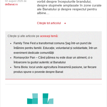
02 august 2026 de
vorbit despre începuturile brandului,
deBanat.ro
despre stupinele amplasate în zone curate
ale Banatului și despre respectul pentru
albine
…
Citeşte tot articolul
Citește și alte articole pe
aceeași temă
:
Family Time Fest a transformat comuna Șag într-un punct de
întâlnire pentru familii. Educație, voluntariat și solidaritate, într-un
eveniment dedicate comunității
Romavyctor Pan – Când pâinea nu este doar un aliment, ci o
întoarcere la gustul autentic al Banatului
Terra Biola: locul unde agricultura înseamnă pasiune, iar fiecare
produs spune o poveste despre Banat