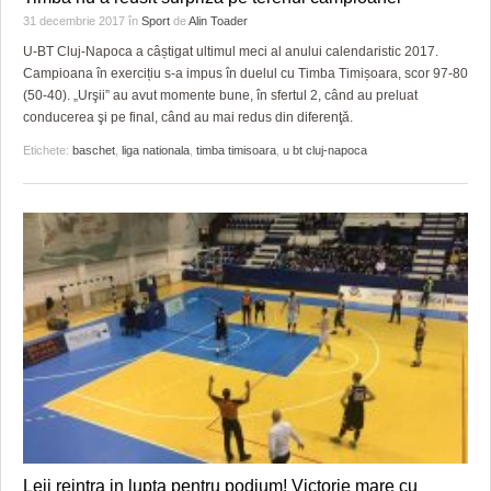
31 decembrie 2017
în
Sport
de
Alin Toader
U-BT Cluj-Napoca a câștigat ultimul meci al anului calendaristic 2017.
Campioana în exercițiu s-a impus în duelul cu Timba Timișoara, scor 97-80
(50-40). „Urşii” au avut momente bune, în sfertul 2, când au preluat
conducerea şi pe final, când au mai redus din diferenţă.
Etichete:
baschet
,
liga nationala
,
timba timisoara
,
u bt cluj-napoca
Leii reintra in lupta pentru podium! Victorie mare cu