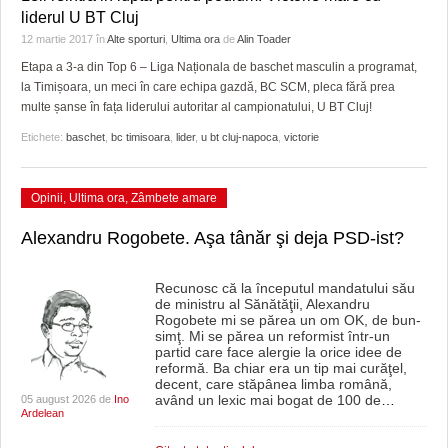
liderul U BT Cluj
12 martie 2017
în
Alte sporturi
,
Ultima ora
de
Alin Toader
Etapa a 3-a din Top 6 – Liga Naționala de baschet masculin a programat,
la Timișoara, un meci în care echipa gazdă, BC SCM, pleca fără prea
multe șanse în fața liderului autoritar al campionatului, U BT Cluj!
Etichete:
baschet
,
bc timisoara
,
lider
,
u bt cluj-napoca
,
victorie
Opinii
,
Ultima ora
,
Zâmbete amare
Alexandru Rogobete. Aşa tânăr şi deja PSD-ist?
Recunosc că la începutul mandatului său
de ministru al Sănătăţii, Alexandru
Rogobete mi se părea un om OK, de bun-
simţ. Mi se părea un reformist într-un
partid care face alergie la orice idee de
reformă. Ba chiar era un tip mai curăţel,
decent, care stăpânea limba română,
având un lexic mai bogat de 100 de
…
05 august 2026 de
Ino
Ardelean