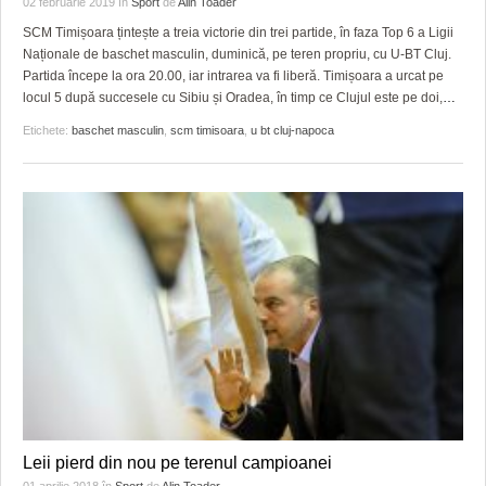
02 februarie 2019
în
Sport
de
Alin Toader
HARTA TIMIŞOAREI
SCM Timișoara țintește a treia victorie din trei partide, în faza Top 6 a Ligii
LICEE, ŞCOLI ŞI GRĂDINIŢE DIN TIMIŞ
Naționale de baschet masculin, duminică, pe teren propriu, cu U-BT Cluj.
Partida începe la ora 20.00, iar intrarea va fi liberă. Timișoara a urcat pe
PRIMĂRIILE DIN TIMIŞ
locul 5 după succesele cu Sibiu și Oradea, în timp ce Clujul este pe doi,
…
Etichete:
baschet masculin
,
scm timisoara
,
u bt cluj-napoca
SFATUL MEDICULUI
SFATURI JURIDICE
Leii pierd din nou pe terenul campioanei