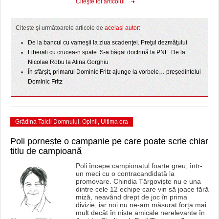
Citeşte tot articolul
Citeşte şi următoarele articole de
acelaşi autor:
De la bancul cu vameşii la ziua scadenţei. Preţul dezmăţului
Liberali cu crucea-n spate. S-a băgat doctrină la PNL. De la
Nicolae Robu la Alina Gorghiu
În sfârşit, primarul Dominic Fritz ajunge la vorbele… preşedintelui
Dominic Fritz
Grădina Taicii Domnului
,
Opinii
,
Ultima ora
Poli pornește o campanie pe care poate scrie chiar
titlu de campioană
Poli începe campionatul foarte greu, într-
un meci cu o contracandidată la
promovare. Chindia Târgoviște nu e una
dintre cele 12 echipe care vin să joace fără
miză, neavând drept de joc în prima
divizie, iar noi nu ne-am măsurat forța mai
mult decât în niște amicale nerelevante în