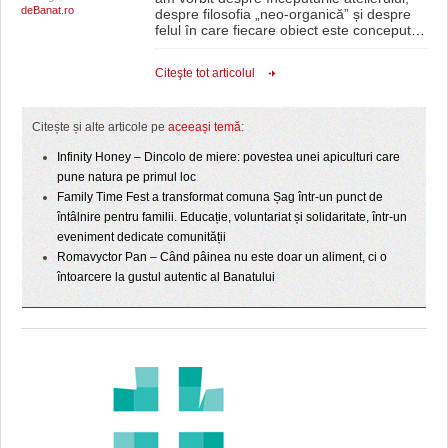
deBanat.ro
despre filosofia „neo-organică” și despre
felul în care fiecare obiect este conceput
…
Citeşte tot articolul
Citește și alte articole pe
aceeași temă
:
Infinity Honey – Dincolo de miere: povestea unei apiculturi care
pune natura pe primul loc
Family Time Fest a transformat comuna Șag într-un punct de
întâlnire pentru familii. Educație, voluntariat și solidaritate, într-un
eveniment dedicate comunității
Romavyctor Pan – Când pâinea nu este doar un aliment, ci o
întoarcere la gustul autentic al Banatului