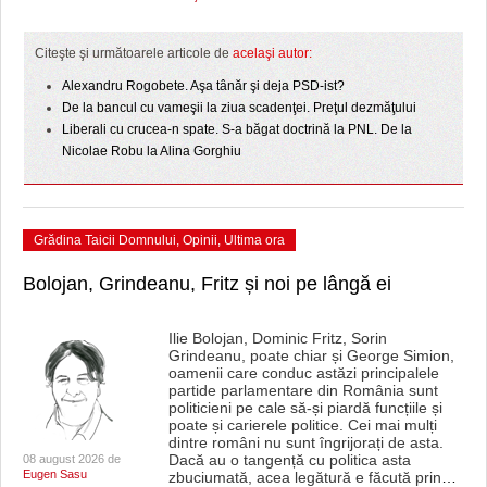
HARTA TIMIŞOAREI
LICEE, ŞCOLI ŞI GRĂDINIŢE DIN TIMIŞ
Citeşte şi următoarele articole de
acelaşi autor:
Alexandru Rogobete. Aşa tânăr şi deja PSD-ist?
PRIMĂRIILE DIN TIMIŞ
De la bancul cu vameşii la ziua scadenţei. Preţul dezmăţului
Liberali cu crucea-n spate. S-a băgat doctrină la PNL. De la
SFATUL MEDICULUI
Nicolae Robu la Alina Gorghiu
SFATURI JURIDICE
Grădina Taicii Domnului
,
Opinii
,
Ultima ora
Bolojan, Grindeanu, Fritz și noi pe lângă ei
Ilie Bolojan, Dominic Fritz, Sorin
Grindeanu, poate chiar și George Simion,
oamenii care conduc astăzi principalele
partide parlamentare din România sunt
politicieni pe cale să-și piardă funcțiile și
poate și carierele politice. Cei mai mulți
dintre români nu sunt îngrijorați de asta.
Dacă au o tangență cu politica asta
08 august 2026 de
Eugen Sasu
zbuciumată, acea legătură e făcută prin
…