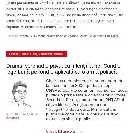
GRĂDINA TAICII DOMNULUI
CRONICĂ DE FILM
ACCIDENTE
Fostul președinte al României, Traian Băsescu, este invitatul special ai
ediției 2026 a Zilelor Studenților Timișoarei. El va susţine o conferinţă,
ZIARISTU’ DE TERASĂ
UNDE MERGEM
ANUNŢURI
vineri, 22 mai, de la ora 17.00, la ARChA (fosta discotecă Park Place, Blv
Mihai Viteazul, nr. 1b ). Timp de trei zile (21-23 mai), Timişoara va fi
CU OIŞTEA-N KIERKEGAARD
FILME DOCUMENTARE
INFO SI UTILE
capitala exuberanţei studenţeşti, trei zile de
…
Etichete:
archa
,
BUG Mafia
,
traian basescu
,
vama
,
Zilele Studenților Timișoarei
FINANŢĂRI DE LA A LA Z
CLIPURI VIDEO
CULTURA
PE SURSE
JOCURI ONLINE
INVATAMANT
Opinii
,
Ultima ora
,
Zâmbete amare
JUSTITIE
Drumul spre iad e pavat cu intenţii bune. Când o
lege bună pe fond e aplicată ca o armă politică
FILME DOCUMENTARE
Chiar înaintea alegerilor parlamentare de
la finalul anului 2000, pe baza Legii
CLIPURI VIDEO
CNSAS, apărute cu un an înainte, se făcea
publică o primă listă a colaboratorilor fostei
JOCURI ONLINE
Securităţi. Pe ea, doar membrii PNŢCD şi
câţiva liberali. Aceşti oameni erau
“răstigniţi” a doua oară. Prima data în
DIVERSE
puşcăriile comuniste, a doua oară fiind
07 august 2026 de
Ino
Ardelean
expuşi oprobiului public,
…
FARMACII DIN TIMIŞOARA
Citeşte tot articolul