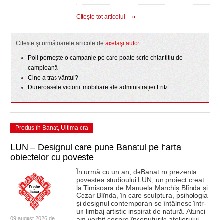
Citeşte tot articolul
Citeşte şi următoarele articole de
acelaşi autor
:
Poli pornește o campanie pe care poate scrie chiar titlu de
campioană
Cine a tras vântul?
Dureroasele victorii imobiliare ale administrației Fritz
Produs în Banat
,
Ultima ora
LUN – Designul care pune Banatul pe harta
obiectelor cu poveste
În urmă cu un an, deBanat.ro prezenta
povestea studioului LUN, un proiect creat
la Timișoara de Manuela Marchiș Blînda și
Cezar Blînda, în care sculptura, psihologia
și designul contemporan se întâlnesc într-
un limbaj artistic inspirat de natură. Atunci
09 august 2026 de
am vorbit despre începuturile atelierului,