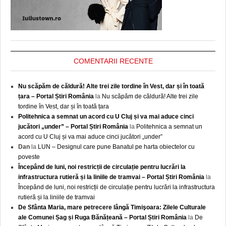
COMENTARII RECENTE
Nu scăpăm de căldură! Alte trei zile tordine în Vest, dar și în toată
țara – Portal Știri România
la
Nu scăpăm de căldură! Alte trei zile
tordine în Vest, dar și în toată țara
Politehnica a semnat un acord cu U Cluj și va mai aduce cinci
jucători „under” – Portal Știri România
la
Politehnica a semnat un
acord cu U Cluj și va mai aduce cinci jucători „under”
Dan
la
LUN – Designul care pune Banatul pe harta obiectelor cu
poveste
Începând de luni, noi restricții de circulație pentru lucrări la
infrastructura rutieră și la liniile de tramvai – Portal Știri România
la
Începând de luni, noi restricții de circulație pentru lucrări la infrastructura
rutieră și la liniile de tramvai
De Sfânta Maria, mare petrecere lângă Timişoara: Zilele Culturale
ale Comunei Șag și Ruga Bănățeană – Portal Știri România
la
De