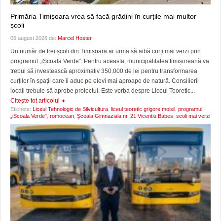
Primăria Timișoara vrea să facă grădini în curțile mai multor
școli
05 august 2026 de:
Marcel Hoster
Un număr de trei școli din Timișoara ar urma să aibă curți mai verzi prin
programul „iȘcoala Verde”. Pentru aceasta, municipalitatea timișoreană va
trebui să investească aproximativ 350.000 de lei pentru transformarea
curților în spații care îi aduc pe elevi mai aproape de natură. Consilierii
locali trebuie să aprobe proiectul. Este vorba despre Liceul Teoretic...
Citeşte tot articolul
Etichete:
Liceul Tehnologic de Silvicultura
,
liceul teoretic grigore moisil
,
programul
„iScoala Verde”
,
romocean
,
Școala Gimnaziala nr. 21 Vicentiu Babes
,
scoli mai verzi