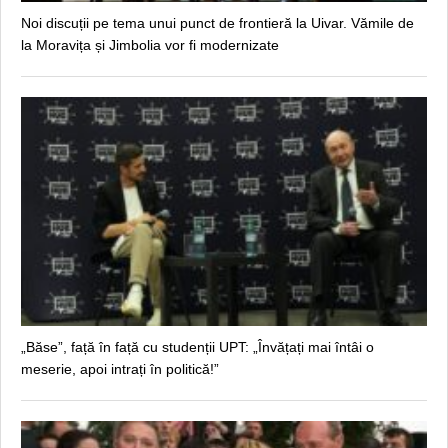
Noi discuții pe tema unui punct de frontieră la Uivar. Vămile de
la Moravița și Jimbolia vor fi modernizate
„Băse”, față în față cu studenții UPT: „Învățați mai întâi o
meserie, apoi intrați în politică!”