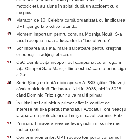
motocicletă au ajuns în spital după un accident cu o
mașină
Maraton de 10! Celebra cursă organizată cu implicarea
d
B
UPT ajunge la o ediție rotundă
Moment important pentru comuna Moșnița Nouă. S-a
d
B
făcut recepția finală a lucrărilor la “Liceul Verde”
Schimbarea la Faţă, mare sărbătoare pentru creştinii
d
B
ortodocşi. Tradiţii şi obiceiuri
CSC Dumbrăviţa începe noul campionat cu un egal în
d
B
faţa Olimpiei Satu Mare, ultima echipă care a prins Liga
a 2-a
Sorin Şipoş nu le dă nicio speranţă PSD-iştilor: “Nu veți
d
B
câștiga niciodată Timișoara. Nici în 2028, nici în 3028,
când Dominic Fritz sigur nu va mai fi primar
În ultimii trei ani niciun primar aflat în conflict de
d
B
interese nu şi-a pierdut mandatul. Avocatul Toni Neacşu
ia apărarea prefectului de Timiş în cazul Dominic Fritz
Primăria Timișoara vrea să facă grădini în curțile mai
d
B
multor școli
Conform vremurilor: UPT reduce temporar consumul
d
B