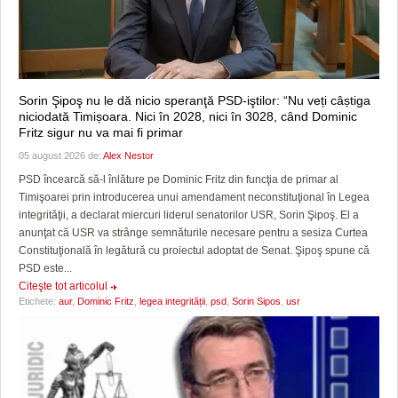
Sorin Şipoş nu le dă nicio speranţă PSD-iştilor: “Nu veți câștiga
niciodată Timișoara. Nici în 2028, nici în 3028, când Dominic
Fritz sigur nu va mai fi primar
05 august 2026 de:
Alex Nestor
PSD încearcă să-l înlăture pe Dominic Fritz din funcţia de primar al
Timişoarei prin introducerea unui amendament neconstituţional în Legea
integrităţii, a declarat miercuri liderul senatorilor USR, Sorin Şipoş. El a
anunţat că USR va strânge semnăturile necesare pentru a sesiza Curtea
Constituţională în legătură cu proiectul adoptat de Senat. Şipoş spune că
PSD este...
Citeşte tot articolul
Etichete:
aur
,
Dominic Fritz
,
legea integrității
,
psd
,
Sorin Sipos
,
usr