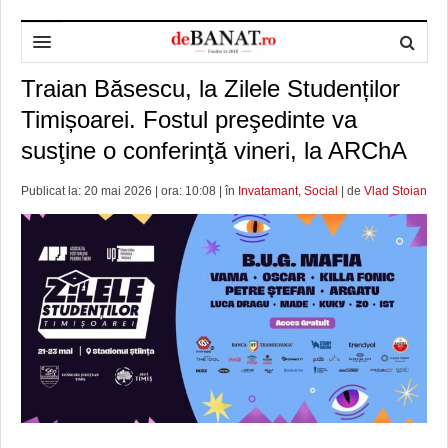
Traian Băsescu, la Zilele Studenților
HOME
Timișoarei. Fostul preşedinte va
ADMINISTRAȚIE
DESPRE NOI
susţine o conferinţă vineri, la ARChA
POLITICĂ
REDACȚIA DEBANAT
PRIMĂRIA TIMIŞOARA
Publicat la: 20 mai 2026 | ora: 10:08 | în
Invatamant
,
Social
| de
Vlad Stoian
SPORT
POLITICA DE COOKIES
CONSILIUL JUDEŢEAN TIMIŞ
POLITICA
OPINII
POLITICA DE CONFIDENȚIALITATE
PREFECTURA TIMIŞ
POLI TIMISOARA
TIMP LIBER ȘI CULTURĂ
FOTBAL JUDETEAN
DOSARELE DEBANAT
ECONOMIC
ALTE SPORTURI
ETICA LUCIDITĂȚII ASISTATE
TIMP LIBER
SĂNĂTATE
JURNAL DE CAMPANIE
ULTRAMARIN VA RECOMANDA
AFACERI
MAI MULTE
ZÂMBETE AMARE
CULTURA