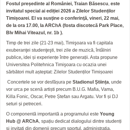
GRĂDINA TAICII DOMNULUI
CRONICĂ DE FILM
ACCIDENTE
Fostul președinte al României,
Traian Băsescu
,
este
invitatul special ai ediției 2026 a Zilelor Studenților
ZIARISTU’ DE TERASĂ
UNDE MERGEM
ANUNŢURI
Timișoarei. El va susţine o conferinţă, vineri, 22 mai,
CU OIŞTEA-N KIERKEGAARD
FILME DOCUMENTARE
INFO SI UTILE
de la ora 17.00, la
ARChA
(fosta discotecă Park Place,
Blv Mihai Viteazul, nr. 1b ).
FINANŢĂRI DE LA A LA Z
CLIPURI VIDEO
CULTURA
Timp de trei zile (21-23 mai), Timişoara va fi capitala
PE SURSE
JOCURI ONLINE
INVATAMANT
exuberanţei studenţeşti, trei zile de muzică, întâlniri
publice
,
idei și experiențe între generații. Asta propune
JUSTITIE
Universitea Politehnica Timişoara cu ocazia unei
sărbători mult așteptat: Zilelor Studenților Timișoarei
FILME DOCUMENTARE
Concertele se vor desfășura pe
Stadionul Știința
, unde
CLIPURI VIDEO
vor urca pe scenă artiști precum B.U.G. Mafia, Vama,
Killa Fonic, Oscar, Petre Ștefan sau Argatu. Vor fi și DJ
JOCURI ONLINE
seturi și petreceri.
DIVERSE
O componentă importantă a programului este
Young
FARMACII DIN TIMIŞOARA
Hub @ ARChA
, spațiu dedicat dialogului dintre studenți
și invitați din domenii precum sportul, administrația,