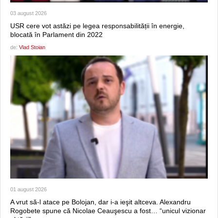
03 august 2026
USR cere vot astăzi pe legea responsabilității în energie,
blocată în Parlament din 2022
de:
Vlad Stoian
01 august 2026
A vrut să-l atace pe Bolojan, dar i-a ieşit altceva. Alexandru
Rogobete spune că Nicolae Ceauşescu a fost… “unicul vizionar