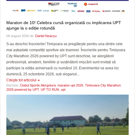
Maraton de 10! Celebra cursă organizată cu implicarea UPT
ajunge la o ediție rotundă
06 august 2026 de:
Daniel Neacșu
S-au deschis înscrierile! Timișoara se pregătește pentru una dintre cele
mai așteptate competiții sportive ale toamnei. Înscrierile pentru Timișoara
City Marathon 2026 powered by UPT sunt deschise, iar alergătorii
profesioniști, amatorii, familiile și susținătorii mișcării sunt invitați să
participe la ediția aniversară cu numărul 10. Evenimentul va avea loc
duminică, 25 octombrie 2026, sub sloganul...
Citeşte tot articolul
Etichete:
Clubul Sportiv Alergotura
,
maraton upt 2026
,
Timisoara City Marathon
2026 powered by UPT
,
UP TO RUN
,
upt