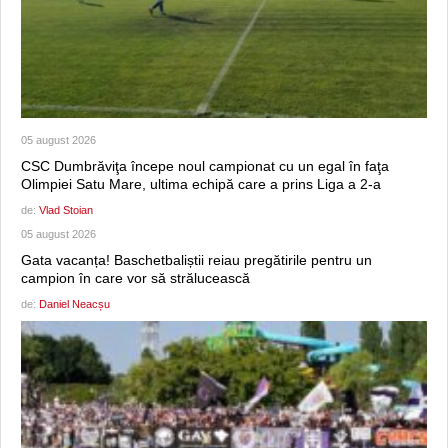
05 august 2026
CSC Dumbrăviţa începe noul campionat cu un egal în faţa
Olimpiei Satu Mare, ultima echipă care a prins Liga a 2-a
de:
Vlad Stoian
05 august 2026
Gata vacanța! Baschetbaliștii reiau pregătirile pentru un
campion în care vor să strălucească
de:
Daniel Neacșu