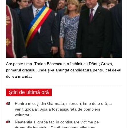
Arc peste timp. Traian Băsescu s-a întâlnit cu Dănuţ Groza,
primarul oraşului unde şi-a anunţat candidatura pentru cel de-al
doilea mandat
Știri de ultimă oră
Pentru micuţii din Giarmata, miercuri, timp de o oră, a
d
B
venit „ploaia”. Apa a fost asigurată de pompierii
voluntari
Neatenția și graba fac în continuare victime pe
d
B
drumurile județului. Două persoane aflate pe