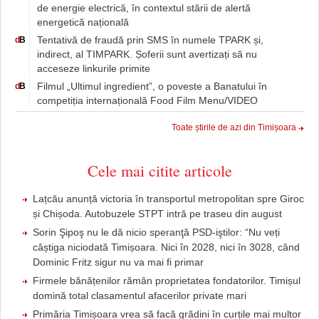
de energie electrică, în contextul stării de alertă
energetică națională
Tentativă de fraudă prin SMS în numele TPARK și,
d
B
indirect, al TIMPARK. Șoferii sunt avertizați să nu
acceseze linkurile primite
Filmul „Ultimul ingredient”, o poveste a Banatului în
d
B
competiția internațională Food Film Menu/VIDEO
Toate știrile de azi din Timișoara
Cele mai citite articole
Lațcău anunță victoria în transportul metropolitan spre Giroc
și Chișoda. Autobuzele STPT intră pe traseu din august
Sorin Şipoş nu le dă nicio speranţă PSD-iştilor: “Nu veți
câștiga niciodată Timișoara. Nici în 2028, nici în 3028, când
Dominic Fritz sigur nu va mai fi primar
Firmele bănățenilor rămân proprietatea fondatorilor. Timișul
domină total clasamentul afacerilor private mari
Primăria Timișoara vrea să facă grădini în curțile mai multor