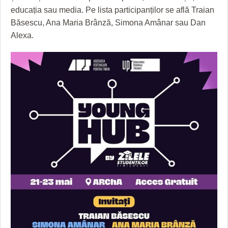
HARTA TIMIŞOAREI
educația sau media. Pe lista participanților se află Traian
Băsescu, Ana Maria Brânză, Simona Amânar sau Dan
LICEE, ŞCOLI ŞI GRĂDINIŢE DIN TIMIŞ
Alexa.
PRIMĂRIILE DIN TIMIŞ
SFATUL MEDICULUI
SFATURI JURIDICE