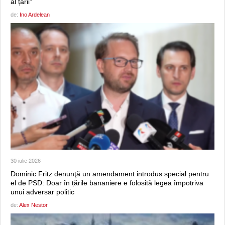
al țării”
de:
Ino Ardelean
30 iulie 2026
Dominic Fritz denunţă un amendament introdus special pentru
el de PSD: Doar în țările bananiere e folosită legea împotriva
unui adversar politic
de:
Alex Nestor