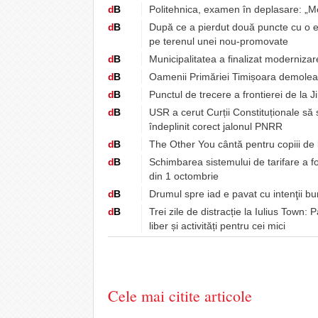
d
B
Politehnica, examen în deplasare: „M
d
B
După ce a pierdut două puncte cu o e
pe terenul unei nou-promovate
d
B
Municipalitatea a finalizat moderniza
d
B
Oamenii Primăriei Timișoara demoleaz
d
B
Punctul de trecere a frontierei de la J
d
B
USR a cerut Curții Constituționale să
îndeplinit corect jalonul PNRR
d
B
The Other You cântă pentru copiii de 
d
B
Schimbarea sistemului de tarifare a fo
din 1 octombrie
d
B
Drumul spre iad e pavat cu intenţii b
d
B
Trei zile de distracție la Iulius Tow
liber și activități pentru cei mici
Cele mai citite articole