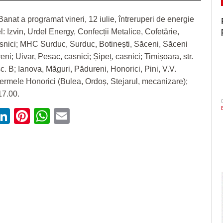
Banat a programat vineri, 12 iulie, întreruperi de energie
el: Izvin, Urdel Energy, Confecții Metalice, Cofetărie,
snici; MHC Surduc, Surduc, Botinești, Săceni, Săceni
i; Uivar, Pesac, casnici; Șipeț, casnici; Timișoara, str.
c. B; Ianova, Măguri, Pădureni, Honorici, Pini, V.V.
ermele Honorici (Bulea, Ordoș, Stejarul, mecanizare);
17.00.
ebook
witter
LinkedIn
Pinterest
WhatsApp
Email