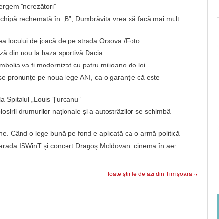
ergem încrezători”
chipă rechemată în „B”, Dumbrăvița vrea să facă mai mult
rea locului de joacă de pe strada Orșova /Foto
ă din nou la baza sportivă Dacia
imbolia va fi modernizat cu patru milioane de lei
 se pronunțe pe noua lege ANI, ca o garanție că este
la Spitalul „Louis Țurcanu”
losirii drumurilor naționale și a autostrăzilor se schimbă
une. Când o lege bună pe fond e aplicată ca o armă politică
n: Parada ISWinT şi concert Dragoş Moldovan, cinema în aer
Toate știrile de azi din Timișoara