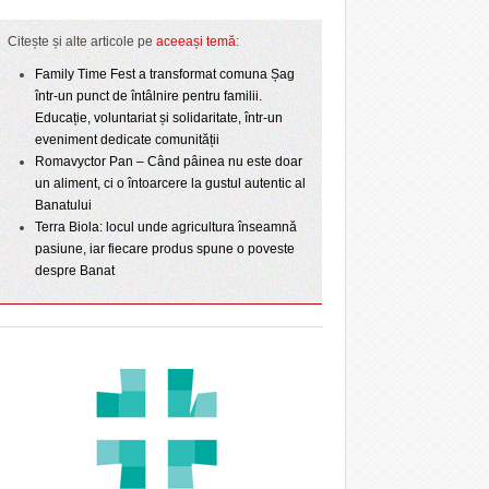
Citește și alte articole pe
aceeași temă
:
Family Time Fest a transformat comuna Șag
într-un punct de întâlnire pentru familii.
Educație, voluntariat și solidaritate, într-un
eveniment dedicate comunității
Romavyctor Pan – Când pâinea nu este doar
un aliment, ci o întoarcere la gustul autentic al
Banatului
Terra Biola: locul unde agricultura înseamnă
pasiune, iar fiecare produs spune o poveste
despre Banat