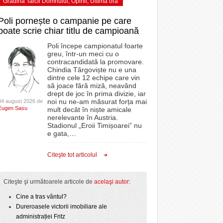
Grădina Taicii Domnului
,
Opinii
,
Ultima ora
Poli pornește o campanie pe care
poate scrie chiar titlu de campioană
Poli începe campionatul foarte
greu, într-un meci cu o
contracandidată la promovare.
Chindia Târgoviște nu e una
dintre cele 12 echipe care vin
să joace fără miză, neavând
drept de joc în prima divizie, iar
noi nu ne-am măsurat forța mai
04 august 2026 de
Eugen Sasu
mult decât în niște amicale
nerelevante în Austria.
Stadionul „Eroii Timișoarei” nu
e gata,
…
Citeşte tot articolul
Citeşte şi următoarele articole de
acelaşi autor
:
Cine a tras vântul?
Dureroasele victorii imobiliare ale
administrației Fritz