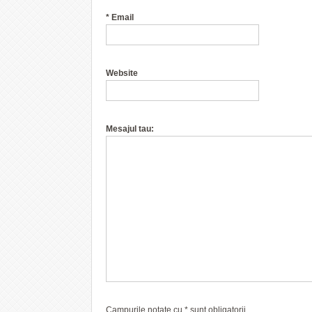
*
Email
Website
Mesajul tau:
Campurile notate cu
*
sunt obligatorii