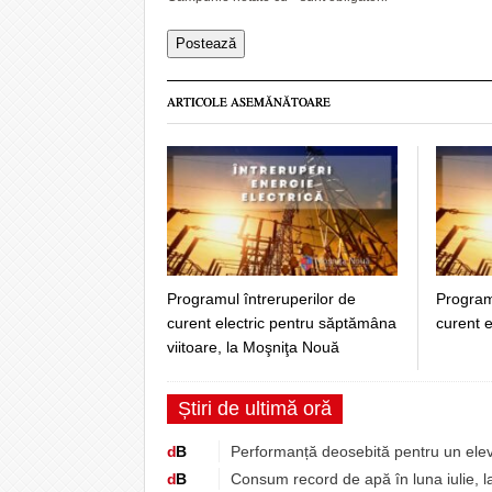
ARTICOLE ASEMĂNĂTOARE
Programul întreruperilor de
Programu
curent electric pentru săptămâna
curent e
viitoare, la Moşniţa Nouă
Știri de ultimă oră
d
B
Performanță deosebită pentru un elev 
d
B
Consum record de apă în luna iulie, l