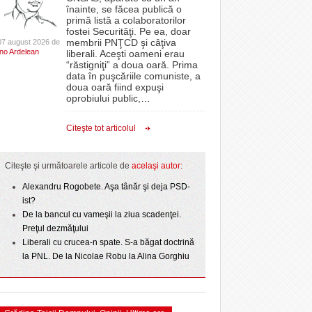
CLIPURI VIDEO
înainte, se făcea publică o
Filmul „Ultimul ingredient”, o poveste a
 PSD
epe Superliga în
proiectelor derulate de instituție din fonduri
primă listă a colaboratorilor
Banatului în competiția internațională Food Film
- 11 December 2025
gramate derby-urile
JOCURI ONLINE
europene/FOTO
fostei Securităţi. Pe ea, doar
- 5 August 2026
2026
Menu/VIDEO
membrii PNŢCD şi câţiva
07 august 2026 de
DIVERSE
Ino Ardelean
lor:
liberali. Aceşti oameni erau
ANAF oferă persoanelor fizice posibilitatea să
“răstigniţi” a doua oară. Prima
Aflați secretele Timișoarei în cadrul unui nou tur
 Politehnica atacă
beneficieze de Declarația Unică 212
FARMACII DIN
data în puşcăriile comuniste, a
-
gratuit organizat de Asociația Turism Alternativ
- 25 November 2025
r nu
care o nou-promovată
precompletată
TIMIŞOARA
doua oară fiind expuşi
4 August 2026
ipe ce a pierdut
oprobiului public,
…
HARTA TIMIŞOAREI
Romanian Business Leaders lansează RBL
- 3 August 2026
omovare
View all
- 19 November
ct de
Banat, prima filială din vestul țării
LICEE, ŞCOLI ŞI
Citeşte tot articolul
 Toni
2025
GRĂDINIŢE DIN TIMIŞ
View all
PRIMĂRIILE DIN TIMIŞ
Citeşte şi următoarele articole de
acelaşi autor:
SFATUL MEDICULUI
Alexandru Rogobete. Aşa tânăr şi deja PSD-
ist?
SFATURI JURIDICE
De la bancul cu vameşii la ziua scadenţei.
Preţul dezmăţului
Liberali cu crucea-n spate. S-a băgat doctrină
la PNL. De la Nicolae Robu la Alina Gorghiu