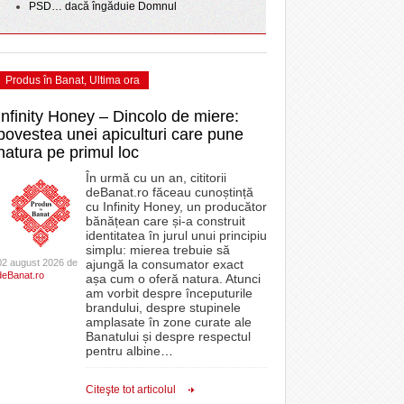
PSD… dacă îngăduie Domnul
Produs în Banat
,
Ultima ora
Infinity Honey – Dincolo de miere:
povestea unei apiculturi care pune
natura pe primul loc
În urmă cu un an, cititorii
deBanat.ro făceau cunoștință
cu Infinity Honey, un producător
bănățean care și-a construit
identitatea în jurul unui principiu
simplu: mierea trebuie să
02 august 2026 de
ajungă la consumator exact
deBanat.ro
așa cum o oferă natura. Atunci
am vorbit despre începuturile
brandului, despre stupinele
amplasate în zone curate ale
Banatului și despre respectul
pentru albine
…
Citeşte tot articolul