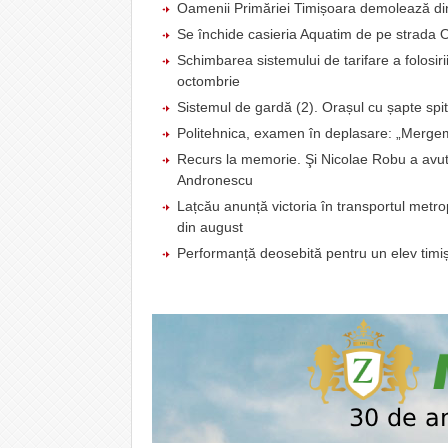
Oamenii Primăriei Timișoara demolează din
Se închide casieria Aquatim de pe strada O
Schimbarea sistemului de tarifare a folosiri
octombrie
Sistemul de gardă (2). Orașul cu șapte spit
Politehnica, examen în deplasare: „Mergem
Recurs la memorie. Şi Nicolae Robu a avut
Andronescu
Lațcău anunță victoria în transportul metr
din august
Performanță deosebită pentru un elev timiș