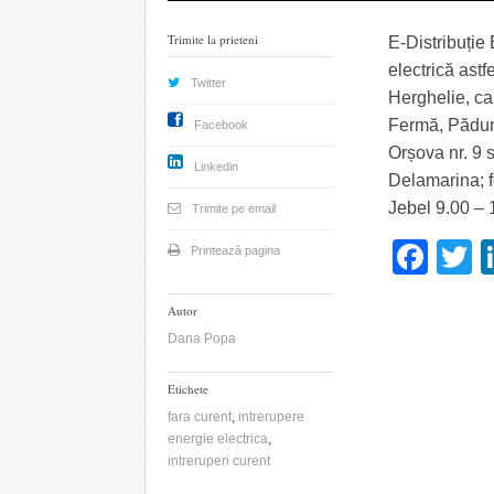
Trimite la prieteni
E-Distribuție 
electrică astf
Twitter
Herghelie, ca
Fermă, Păduren
Facebook
Orșova nr. 9 s
Linkedin
Delamarina; f
Jebel 9.00 – 
Trimite pe email
Fac
T
Printează pagina
Autor
Dana Popa
Etichete
fara curent
,
intrerupere
energie electrica
,
intreruperi curent