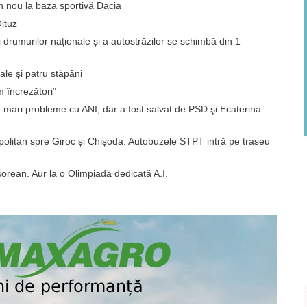
 nou la baza sportivă Dacia
ituz
i drumurilor naționale și a autostrăzilor se schimbă din 1
ale și patru stăpâni
 încrezători”
 mari probleme cu ANI, dar a fost salvat de PSD şi Ecaterina
opolitan spre Giroc și Chișoda. Autobuzele STPT intră pe traseu
orean. Aur la o Olimpiadă dedicată A.I.