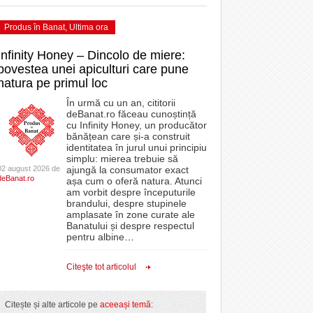
Produs în Banat
,
Ultima ora
Infinity Honey – Dincolo de miere:
povestea unei apiculturi care pune
natura pe primul loc
În urmă cu un an, cititorii
deBanat.ro făceau cunoștință
cu Infinity Honey, un producător
bănățean care și-a construit
identitatea în jurul unui principiu
simplu: mierea trebuie să
02 august 2026 de
ajungă la consumator exact
deBanat.ro
așa cum o oferă natura. Atunci
am vorbit despre începuturile
brandului, despre stupinele
amplasate în zone curate ale
Banatului și despre respectul
pentru albine
…
Citeşte tot articolul
Citește și alte articole pe
aceeași temă
: