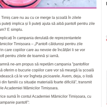
n Timiș care nu au cu ce merge la școală în zilele
 puteți implica și îi puteți ajuta să aibă pantofi pentru zile
um? E simplu.
implicați în campania derulată de reprezentantele
icilor Timișoara – „Pantofi călduroși pentru zile
rin care copiilor care au nevoie de încălțări li se vor
fi pentru zilele de toamnă și iarnă.
toamnă ne-am propus să repetăm campania ”pantofilor
 să oferim o bucurie copiilor care vor să meargă la școală
ndească că le vor îngheța picioarele. Avem, deja, o listă
din familii cu situație materială foarte dificilă”, transmit
ele Academiei Mămicilor Timișoara.
rice sumă în contul Academiei Mămicilor Timișoara, cu
ampanie pantofi”: