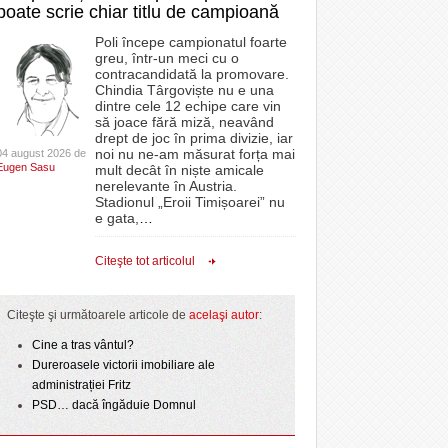
poate scrie chiar titlu de campioană
Poli începe campionatul foarte
greu, într-un meci cu o
contracandidată la promovare.
Chindia Târgoviște nu e una
dintre cele 12 echipe care vin
să joace fără miză, neavând
drept de joc în prima divizie, iar
noi nu ne-am măsurat forța mai
04 august 2026 de
Eugen Sasu
mult decât în niște amicale
nerelevante în Austria.
Stadionul „Eroii Timișoarei” nu
e gata,
…
Citeşte tot articolul
Citeşte şi următoarele articole de
acelaşi autor
:
Cine a tras vântul?
Dureroasele victorii imobiliare ale
administrației Fritz
PSD… dacă îngăduie Domnul