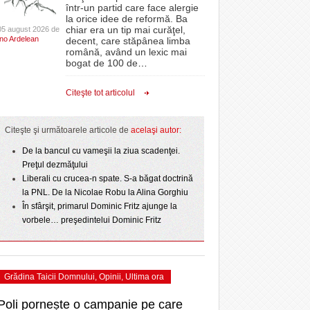
CLIPURI VIDEO
într-un partid care face alergie
- 3 August 2026
proiectelor derulate de instituție din fonduri
omovare
la orice idee de reformă. Ba
 2
La Muzeul Apei are loc expoziția „Sub semnul
- 11 December 2025
JOCURI ONLINE
europene/FOTO
chiar era un tip mai curăţel,
05 august 2026 de
-
amentul cu o victorie
Ino Ardelean
curgerii. Între transparență și permanență”
decent, care stăpânea limba
DIVERSE
română, având un lexic mai
- 25 July 2026
acum 2 zile
ANAF oferă persoanelor fizice posibilitatea să
dicat
bogat de 100 de
…
ii în
beneficieze de Declarația Unică 212
FARMACII DIN
învins o echipă de
Ziua Timișoarei – City Celebration. Programul
- 25 November 2025
precompletată
TIMIŞOARA
Citeşte tot articolul
uly 2026
- 3 August 2026
ultimei zile
HARTA TIMIŞOAREI
Romanian Business Leaders lansează RBL
View all
- 19 November
ceva.
Banat, prima filială din vestul țării
LICEE, ŞCOLI ŞI
Citeşte şi următoarele articole de
acelaşi autor:
2025
GRĂDINIŢE DIN TIMIŞ
- 1
De la bancul cu vameşii la ziua scadenţei.
View all
PRIMĂRIILE DIN TIMIŞ
Preţul dezmăţului
Liberali cu crucea-n spate. S-a băgat doctrină
SFATUL MEDICULUI
la PNL. De la Nicolae Robu la Alina Gorghiu
SFATURI JURIDICE
În sfârşit, primarul Dominic Fritz ajunge la
vorbele… preşedintelui Dominic Fritz
Grădina Taicii Domnului
,
Opinii
,
Ultima ora
Poli pornește o campanie pe care