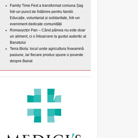
Family Time Fest a transformat comuna Șag
într-un punct de întâlnire pentru familii.
Educație, voluntariat și solidaritate, într-un
eveniment dedicate comunității
Romavyctor Pan – Când pâinea nu este doar
un aliment, ci o întoarcere la gustul autentic al
Banatului
Terra Biola: locul unde agricultura înseamnă
pasiune, iar fiecare produs spune o poveste
despre Banat