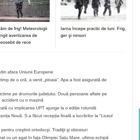
ăm de frig! Meteorologii
Iarna începe practic de luni. Frig,
ngit avertizarea de
ger şi ninsori
eosebit de rece
i din afara Uniunii Europene
timp de o oră, a venit „ploaia”. Apa a fost asigurată de
victime pe drumurile județului. Două persoane aflate pe
n accident cu o mașină
ată cu implicarea UPT ajunge la o ediție rotundă
a Nouă. S-a făcut recepția finală a lucrărilor la “Liceul
tru creştinii ortodocşi. Tradiţii şi obiceiuri
 cu un egal în faţa Olimpiei Satu Mare, ultima echipă