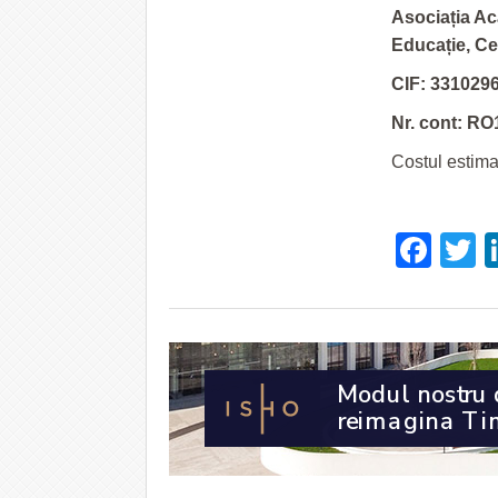
Asociația Ac
Educație, Ce
CIF: 331029
Nr. cont: 
Costul estimat
Fac
T