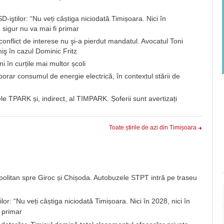
-iştilor: “Nu veți câștiga niciodată Timișoara. Nici în
 sigur nu va mai fi primar
în conflict de interese nu şi-a pierdut mandatul. Avocatul Toni
iş în cazul Dominic Fritz
i în curțile mai multor școli
ar consumul de energie electrică, în contextul stării de
e TPARK și, indirect, al TIMPARK. Șoferii sunt avertizați
Toate știrile de azi din Timișoara
opolitan spre Giroc și Chișoda. Autobuzele STPT intră pe traseu
lor: “Nu veți câștiga niciodată Timișoara. Nici în 2028, nici în
 primar