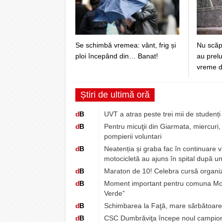
Se schimbă vremea: vânt, frig și
Nu scăp
ploi începând din… Banat!
au prelu
vreme d
Știri de ultimă oră
d
B
UVT a atras peste trei mii de studenț
d
B
Pentru micuţii din Giarmata, miercuri, 
pompierii voluntari
d
B
Neatenția și graba fac în continuare 
motocicletă au ajuns în spital după u
d
B
Maraton de 10! Celebra cursă organiz
d
B
Moment important pentru comuna Moșniț
Verde”
d
B
Schimbarea la Faţă, mare sărbătoare pen
d
B
CSC Dumbrăviţa începe noul campionat