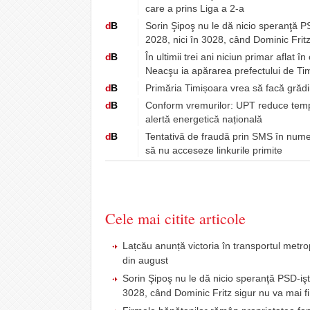
care a prins Liga a 2-a
d
B
Sorin Şipoş nu le dă nicio speranţă PSD
2028, nici în 3028, când Dominic Fritz
d
B
În ultimii trei ani niciun primar aflat 
Neacşu ia apărarea prefectului de Tim
d
B
Primăria Timișoara vrea să facă grădin
d
B
Conform vremurilor: UPT reduce tempor
alertă energetică națională
d
B
Tentativă de fraudă prin SMS în numel
să nu acceseze linkurile primite
Cele mai citite articole
Lațcău anunță victoria în transportul metr
din august
Sorin Şipoş nu le dă nicio speranţă PSD-işti
3028, când Dominic Fritz sigur nu va mai fi