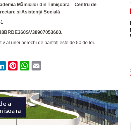
ademia Mămicilor din Timișoara – Centru de
rcetare și Asistență Socială
61
RO18BRDE360SV38907053600.
iv al unei perechi de pantofi este de 80 de lei.
ebook
witter
LinkedIn
Pinterest
WhatsApp
Email