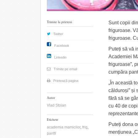
Trimite la prieteni
Sunt copii di
friguroase. Vă
Twitter
friguroase. C
Facebook
Puteți să vă 
Academiei Măm
Linkedin
friguroase”, p
Trimite pe email
cumpăra panto
Printează pagina
„În această 
călduroși” și
Autor
fără să se gâ
Vlad Stoian
cu 40 de copii 
reprezentant
Etichete
Puteți dona o
academia mamicilor
,
frig
,
mențiunea „C
pantfi