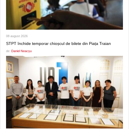
08 august 2026
STPT închide temporar chioșcul de bilete din Piața Traian
de:
Daniel Neacșu