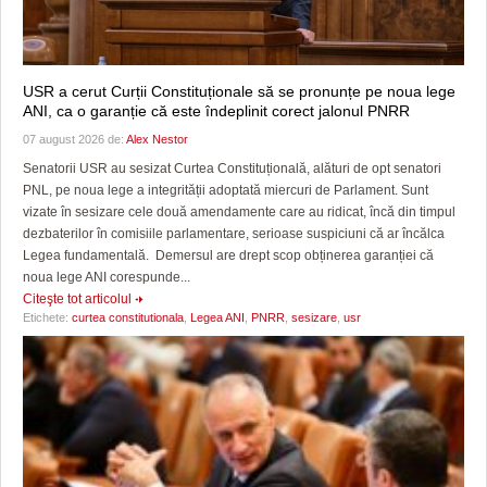
USR a cerut Curții Constituționale să se pronunțe pe noua lege
ANI, ca o garanție că este îndeplinit corect jalonul PNRR
07 august 2026 de:
Alex Nestor
Senatorii USR au sesizat Curtea Constituțională, alături de opt senatori
PNL, pe noua lege a integrității adoptată miercuri de Parlament. Sunt
vizate în sesizare cele două amendamente care au ridicat, încă din timpul
dezbaterilor în comisiile parlamentare, serioase suspiciuni că ar încălca
Legea fundamentală. Demersul are drept scop obținerea garanției că
noua lege ANI corespunde...
Citeşte tot articolul
Etichete:
curtea constitutionala
,
Legea ANI
,
PNRR
,
sesizare
,
usr