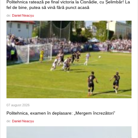
Politehnica ratează pe final victoria la Cisnădie, cu Șelimbăr! La
fel de bine, putea să vină fără punct acasă
de:
Daniel Neacșu
07 august 2026
Politehnica, examen în deplasare: „Mergem încrezători”
de:
Daniel Neacșu