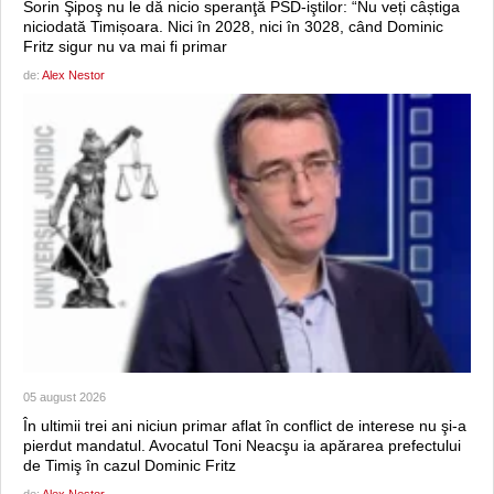
Sorin Şipoş nu le dă nicio speranţă PSD-iştilor: “Nu veți câștiga
niciodată Timișoara. Nici în 2028, nici în 3028, când Dominic
Fritz sigur nu va mai fi primar
de:
Alex Nestor
05 august 2026
În ultimii trei ani niciun primar aflat în conflict de interese nu şi-a
pierdut mandatul. Avocatul Toni Neacşu ia apărarea prefectului
de Timiş în cazul Dominic Fritz
de:
Alex Nestor