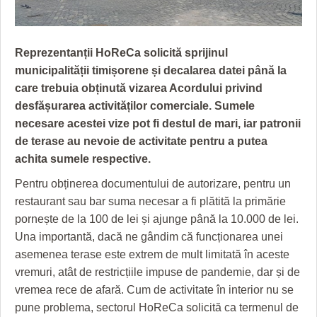
GRĂDINA TAICII DOMNULUI
CRONICĂ DE FILM
ACCIDENTE
ZIARISTU’ DE TERASĂ
UNDE MERGEM
ANUNŢURI
Reprezentanții HoReCa solicită sprijinul
CU OIŞTEA-N KIERKEGAARD
FILME DOCUMENTARE
INFO SI UTILE
municipalității timișorene și decalarea datei până la
care trebuia obținută vizarea Acordului privind
FINANŢĂRI DE LA A LA Z
CLIPURI VIDEO
CULTURA
desfășurarea activităților comerciale. Sumele
PE SURSE
JOCURI ONLINE
INVATAMANT
necesare acestei vize pot fi destul de mari, iar patronii
de terase au nevoie de activitate pentru a putea
JUSTITIE
achita sumele respective.
FILME DOCUMENTARE
Pentru obținerea documentului de autorizare, pentru un
restaurant sau bar suma necesar a fi plătită la primărie
CLIPURI VIDEO
pornește de la 100 de lei și ajunge până la 10.000 de lei.
JOCURI ONLINE
Una importantă, dacă ne gândim că funcționarea unei
asemenea terase este extrem de mult limitată în aceste
DIVERSE
vremuri, atât de restricțiile impuse de pandemie, dar și de
vremea rece de afară. Cum de activitate în interior nu se
FARMACII DIN TIMIŞOARA
pune problema, sectorul HoReCa solicită ca termenul de