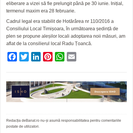
HARTA TIMIŞOAREI
eliberare a vizei să fie prelungit până pe 30 iunie. Inițial,
termenul maxim era 28 februarie.
LICEE, ŞCOLI ŞI GRĂDINIŢE DIN TIMIŞ
Cadrul legal era stabilit de Hotărârea nr 110/2016 a
PRIMĂRIILE DIN TIMIŞ
Consiliului Local Timișoara, în următoarea ședință de
plen se propune aleșilor locali adoptarea noii măsuri, am
SFATUL MEDICULUI
aflat de la consilierul local Radu Țoancă.
SFATURI JURIDICE
Facebook
Twitter
LinkedIn
Pinterest
WhatsApp
Email
Redacția deBanat.ro nu-și asumă responsabilitatea pentru comentariile
postate de utilizatori.