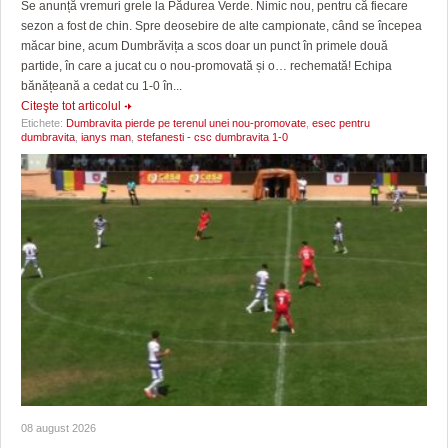
Se anunță vremuri grele la Pădurea Verde. Nimic nou, pentru că fiecare
sezon a fost de chin. Spre deosebire de alte campionate, când se începea
măcar bine, acum Dumbrăvița a scos doar un punct în primele două
partide, în care a jucat cu o nou-promovată și o… rechemată! Echipa
bănățeană a cedat cu 1-0 în...
Citeşte tot articolul
Etichete:
Dumbravita pierde pe terenul unei nou-promovate
,
esec pentru
dumbravita
,
ianys man
,
stefanesti - csc dumbravita 1-0
08 august 2026