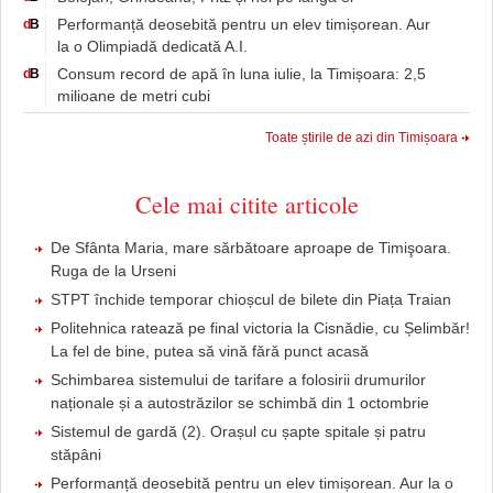
Performanță deosebită pentru un elev timișorean. Aur
d
B
la o Olimpiadă dedicată A.I.
Consum record de apă în luna iulie, la Timișoara: 2,5
d
B
milioane de metri cubi
Toate știrile de azi din Timișoara
Cele mai citite articole
De Sfânta Maria, mare sărbătoare aproape de Timişoara.
Ruga de la Urseni
STPT închide temporar chioșcul de bilete din Piața Traian
Politehnica ratează pe final victoria la Cisnădie, cu Șelimbăr!
La fel de bine, putea să vină fără punct acasă
Schimbarea sistemului de tarifare a folosirii drumurilor
naționale și a autostrăzilor se schimbă din 1 octombrie
Sistemul de gardă (2). Orașul cu șapte spitale și patru
stăpâni
Performanță deosebită pentru un elev timișorean. Aur la o