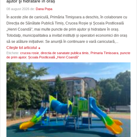
ajutor şi hidratare în oraș
08 august 2026 de:
Dana Popa
În aceste zile de caniculă, Primăria Timişoara a deschis, în colaborare cu
Direcția de Sănătate Publică Timiș, Crucea Roșie și Școala Postliceală
„Henri Coandă”, mai multe puncte de prim ajutor și hidratare în oraș.
Totodatp, municipalitatea a invitat instituții și operatori economici din oraș
să se alăture inițiativei. Se anunță în continuare o vară caniculară,...
Citeşte tot articolul
Etichete:
crucea rosie
,
directia de sanatate publica timis
,
Primaria Timisoara
,
puncte
de prim ajutor
,
Școala Postliceală „Henri Coandă”