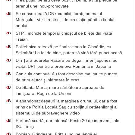
terenul unei nou-promovate
Se consolidează DN7 cu piloți forați, pe malul
d
B
Mureșului. Vor fi restricții de circulație până la finalul
anului
STPT închide temporar chioșcul de bilete din Piața
d
B
Traian
Politehnica ratează pe final victoria la Cisnădie, cu
d
B
Șelimbăr! La fel de bine, putea să vină fără punct acasă
Din Țara Soarelui Răsare pe Bega! Tineri japonezi au
d
B
vizitat UPT pentru a promova România în Japonia
Canicula continuă. Au fost deschise mai multe puncte
d
B
de prim ajutor şi hidratare în oraș
De Sfânta Maria, mare sărbătoare aproape de
d
B
Timişoara. Ruga de la Urseni
A abandonat deşeuri la marginea drumului, dar a fost
d
B
prins de Poliția Locală Șag cu sprijinul cetățenilor şi al
sistemului de supraveghere video
Furtună scurtă, dar intensă! Peste 20 de intervenții ale
d
B
ISU Timiș
Bolojan, Grindeanu, Fritz și noi pe lângă ei
d
B