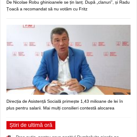
De Nicolae Robu ghinioanele se țin lanț. După „clanuri”, și Radu
Țoacă a recomandat să nu votăm cu Fritz
Direcția de Asistență Socială primește 1,43 milioane de lei în
plus pentru salarii. Mai mulți consilieri contestă alocarea
Știri de ultimă oră
Prea puțin, pentru ceva pozitiv! Dumbrăvița pierde pe
d
B