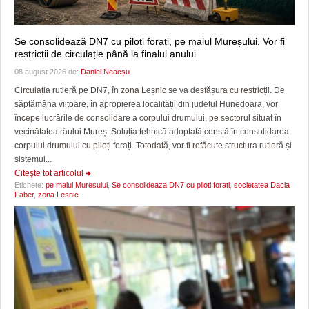
Se consolidează DN7 cu piloți forați, pe malul Mureșului. Vor fi
restricții de circulație până la finalul anului
08 august 2026 de:
Daniel Neacșu
Circulația rutieră pe DN7, în zona Leșnic se va desfășura cu restricții. De
săptămâna viitoare, în apropierea localității din județul Hunedoara, vor
începe lucrările de consolidare a corpului drumului, pe sectorul situat în
vecinătatea râului Mureș. Soluția tehnică adoptată constă în consolidarea
corpului drumului cu piloți forați. Totodată, vor fi refăcute structura rutieră și
sistemul...
Citeşte tot articolul
Etichete:
pe malul Muresului
,
Se consolideaza DN7 cu piloti forati
,
societatea Dacia
Faber
,
zona Lesnic