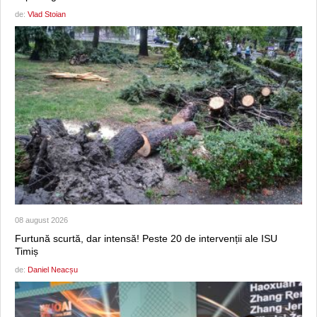
de:
Vlad Stoian
08 august 2026
Furtună scurtă, dar intensă! Peste 20 de intervenții ale ISU
Timiș
de:
Daniel Neacșu