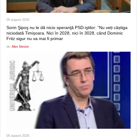
05 august 2026
Sorin Şipoş nu le dă nicio speranţă PSD-iştilor: “Nu veți câștiga
niciodată Timișoara. Nici în 2028, nici în 3028, când Dominic
Fritz sigur nu va mai fi primar
de:
Alex Nestor
05 august 2026