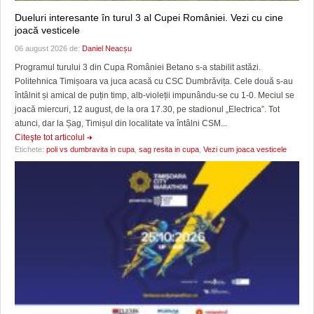
Dueluri interesante în turul 3 al Cupei României. Vezi cu cine
joacă vesticele
06 august 2026 de:
Daniel Neacșu
Programul turului 3 din Cupa României Betano s-a stabilit astăzi.
Politehnica Timișoara va juca acasă cu CSC Dumbrăvița. Cele două s-au
întâlnit și amical de puțin timp, alb-violeții impunându-se cu 1-0. Meciul se
joacă miercuri, 12 august, de la ora 17.30, pe stadionul „Electrica”. Tot
atunci, dar la Șag, Timișul din localitate va întâlni CSM...
Citeşte tot articolul
Etichete:
poli vs dumbravita in cupa
,
sag resita in cupa
,
Vezi cum joaca vesticele