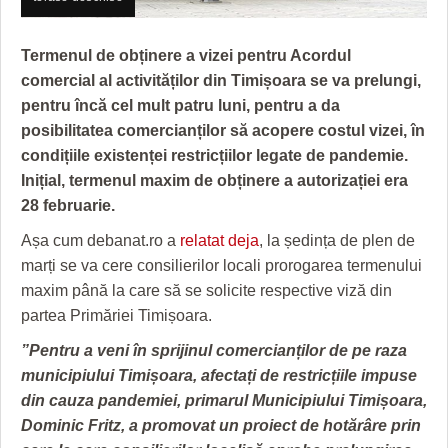
GRĂDINA TAICII DOMNULUI
CRONICĂ DE FILM
ACCIDENTE
ZIARISTU’ DE TERASĂ
UNDE MERGEM
ANUNŢURI
Termenul de obținere a vizei pentru Acordul
comercial al activităților din Timișoara se va prelungi,
CU OIŞTEA-N KIERKEGAARD
FILME DOCUMENTARE
INFO SI UTILE
pentru încă cel mult patru luni, pentru a da
FINANŢĂRI DE LA A LA Z
CLIPURI VIDEO
CULTURA
posibilitatea comercianților să acopere costul vizei, în
condițiile existenței restricțiilor legate de pandemie.
PE SURSE
JOCURI ONLINE
INVATAMANT
Inițial, termenul maxim de obținere a autorizației era
28 februarie.
JUSTITIE
Așa cum debanat.ro a
relatat deja
, la ședința de plen de
FILME DOCUMENTARE
marți se va cere consilierilor locali prorogarea termenului
maxim până la care să se solicite respective viză din
CLIPURI VIDEO
partea Primăriei Timișoara.
JOCURI ONLINE
”Pentru a veni în sprijinul comercianților de pe raza
DIVERSE
municipiului Timișoara, afectați de restricțiile impuse
din cauza pandemiei, primarul Municipiului Timișoara,
FARMACII DIN TIMIŞOARA
Dominic Fritz, a promovat un proiect de hotărâre prin