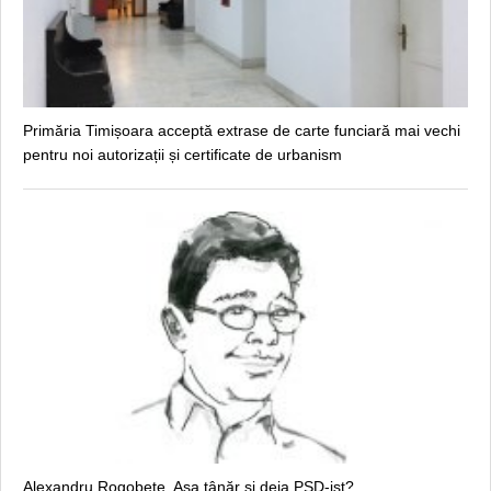
Primăria Timișoara acceptă extrase de carte funciară mai vechi
pentru noi autorizații și certificate de urbanism
Alexandru Rogobete. Aşa tânăr şi deja PSD-ist?