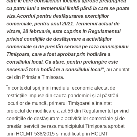
care le cere consilierilor localisă aprobe prelungirea
HARTA TIMIŞOAREI
cu patru luni a termenului limită până la care se poate
LICEE, ŞCOLI ŞI GRĂDINIŢE DIN TIMIŞ
viza Acordul pentru desfășurarea exercițiilor
comerciale, pentru anul 2021. Termenul actual de
PRIMĂRIILE DIN TIMIŞ
vizare, 28 februarie, este cuprins în Regulamentul
privind condițiile de desfășurare a activităților
SFATUL MEDICULUI
comerciale și de prestări servicii pe raza municipiului
SFATURI JURIDICE
Timișoara, care a fost aprobat prin hotărâre a
consiliului local. Ca atare, pentru prelungire este
necesară tot o hotărâre a consiliului local”,
au anunțat
cei din Primăria Timișoara.
În contextul sprijinirii mediului economic afectat de
restricțiile impuse din cauza pandemiei și al păstrării
locurilor de muncă, primarul Timișoarei a înaintat
proiectul de modificare a art.56 din Regulamentul privind
condițiile de desfășurare a activităților comerciale și de
prestări servicii pe raza municipiului Timișoara aprobat
prin HCLMT 538/2015 și modificat prin HCLMT