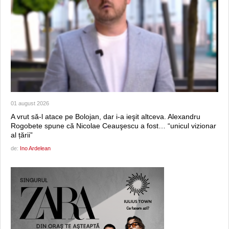
01 august 2026
A vrut să-l atace pe Bolojan, dar i-a ieşit altceva. Alexandru
Rogobete spune că Nicolae Ceauşescu a fost… “unicul vizionar
al țării”
de:
Ino Ardelean