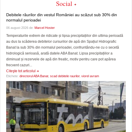
Social
Debitele râurilor din vestul României au scăzut sub 30% din
normalul perioadei
06 august 2026 de:
Marcel Hoster
Temperaturile extrem de ridicate și lipsa precipitațiilor din ultima perioadă
au dus la scăderea debitelor cursurilor de apă din Spațiul Hidrografic
Banat la sub 30% din normalul perioadei, confruntându-ne cu o secetă
hidrologică serioasă, arată datele ABA Banat. Lipsa precipitațiilor a
diminuat și rezervele de apă din freatic, motiv pentru care pot apărea
frecvent cazuri...
Citeşte tot articolul
Etichete:
directorul ABA Banat
,
scad debitele raurilor
,
viorel avram