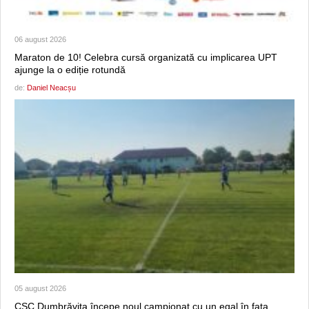
06 august 2026
Maraton de 10! Celebra cursă organizată cu implicarea UPT
ajunge la o ediție rotundă
de:
Daniel Neacșu
05 august 2026
CSC Dumbrăviţa începe noul campionat cu un egal în faţa