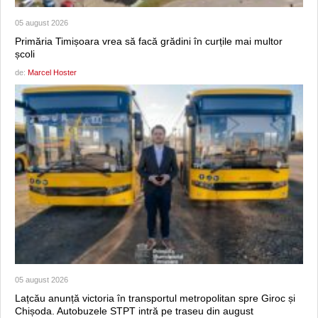
05 august 2026
Primăria Timișoara vrea să facă grădini în curțile mai multor
școli
de:
Marcel Hoster
05 august 2026
Lațcău anunță victoria în transportul metropolitan spre Giroc și
Chișoda. Autobuzele STPT intră pe traseu din august