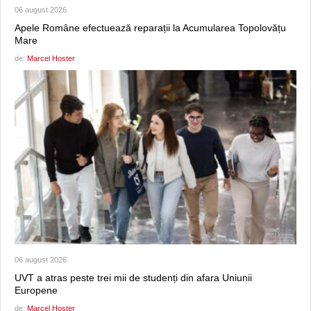
06 august 2026
Apele Române efectuează reparații la Acumularea Topolovățu
Mare
de:
Marcel Hoster
06 august 2026
UVT a atras peste trei mii de studenți din afara Uniunii
Europene
de:
Marcel Hoster