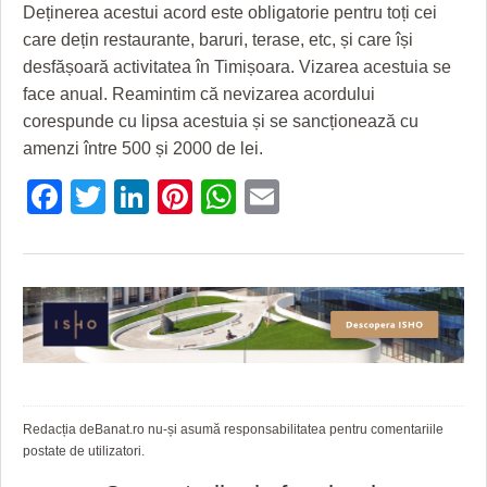
Deținerea acestui acord este obligatorie pentru toți cei
care dețin restaurante, baruri, terase, etc, și care își
desfășoară activitatea în Timișoara. Vizarea acestuia se
face anual. Reamintim că nevizarea acordului
corespunde cu lipsa acestuia și se sancționează cu
amenzi între 500 și 2000 de lei.
Facebook
Twitter
LinkedIn
Pinterest
WhatsApp
Email
Redacția deBanat.ro nu-și asumă responsabilitatea pentru comentariile
postate de utilizatori.