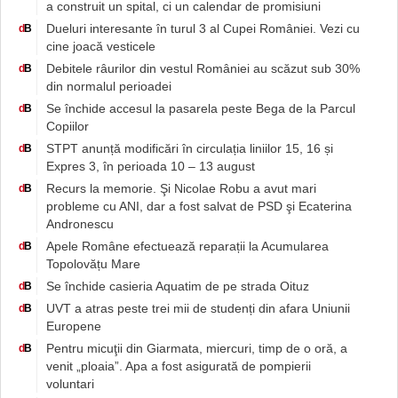
a construit un spital, ci un calendar de promisiuni
Dueluri interesante în turul 3 al Cupei României. Vezi cu
d
B
cine joacă vesticele
Debitele râurilor din vestul României au scăzut sub 30%
d
B
din normalul perioadei
Se închide accesul la pasarela peste Bega de la Parcul
d
B
Copiilor
STPT anunță modificări în circulația liniilor 15, 16 și
d
B
Expres 3, în perioada 10 – 13 august
Recurs la memorie. Şi Nicolae Robu a avut mari
d
B
probleme cu ANI, dar a fost salvat de PSD şi Ecaterina
Andronescu
Apele Române efectuează reparații la Acumularea
d
B
Topolovățu Mare
Se închide casieria Aquatim de pe strada Oituz
d
B
UVT a atras peste trei mii de studenți din afara Uniunii
d
B
Europene
Pentru micuţii din Giarmata, miercuri, timp de o oră, a
d
B
venit „ploaia”. Apa a fost asigurată de pompierii
voluntari