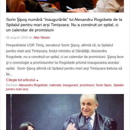
Sorin Şipoş numără “inaugurările” lui Alexandru Rogobete de la
Spitalul pentru mari arși Timișoara: Nu a construit un spital, ci
un calendar de promisiuni
06 august 2026 de:
Alex Nestor
Preşedintele USR Timiş, senatorul Sorin Şipoş, afirmă că, la Spitalul
pentru mari arși Timișoara, fostul ministru al Sănătăţii, Alexandru
Rogobete, nu a construit un spital, ci un calendar de promisiuni. Şipoş face
şi o cronologie a promisiunilor lui Rogobete privind inaugurarea acestui
spital. Sorin Şipoş afirmă că Spitalul pentru mari arși Timișoara trebuia să
fie...
Citeşte tot articolul
Etichete:
Alexandru Rogobete
,
calendar
,
inaugurare
,
promisiuni
,
Sorin Sipos
,
Spitalul
pentru mari arși