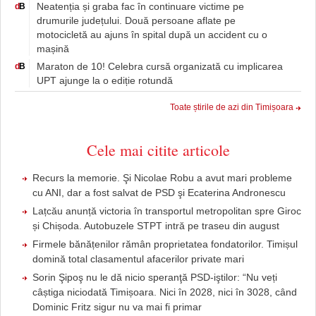
Neatenția și graba fac în continuare victime pe
d
B
drumurile județului. Două persoane aflate pe
motocicletă au ajuns în spital după un accident cu o
mașină
Maraton de 10! Celebra cursă organizată cu implicarea
d
B
UPT ajunge la o ediție rotundă
Toate știrile de azi din Timișoara
Cele mai citite articole
Recurs la memorie. Şi Nicolae Robu a avut mari probleme
cu ANI, dar a fost salvat de PSD şi Ecaterina Andronescu
Lațcău anunță victoria în transportul metropolitan spre Giroc
și Chișoda. Autobuzele STPT intră pe traseu din august
Firmele bănățenilor rămân proprietatea fondatorilor. Timișul
domină total clasamentul afacerilor private mari
Sorin Şipoş nu le dă nicio speranţă PSD-iştilor: “Nu veți
câștiga niciodată Timișoara. Nici în 2028, nici în 3028, când
Dominic Fritz sigur nu va mai fi primar