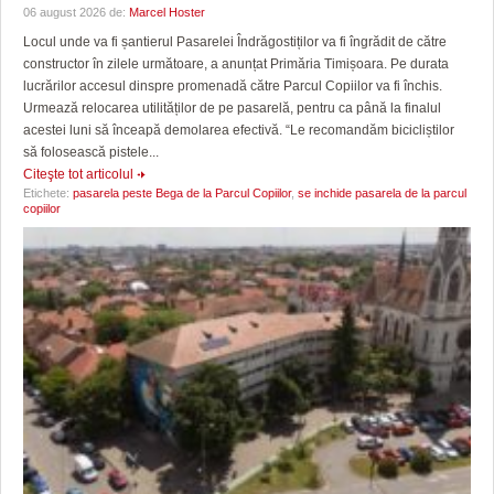
06 august 2026 de:
Marcel Hoster
Locul unde va fi șantierul Pasarelei Îndrăgostiților va fi îngrădit de către
constructor în zilele următoare, a anunțat Primăria Timișoara. Pe durata
lucrărilor accesul dinspre promenadă către Parcul Copiilor va fi închis.
Urmează relocarea utilităților de pe pasarelă, pentru ca până la finalul
acestei luni să înceapă demolarea efectivă. “Le recomandăm bicicliștilor
să folosească pistele...
Citeşte tot articolul
Etichete:
pasarela peste Bega de la Parcul Copiilor
,
se inchide pasarela de la parcul
copiilor