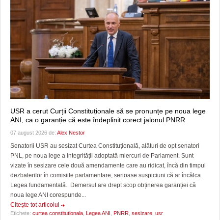
USR a cerut Curții Constituționale să se pronunțe pe noua lege
ANI, ca o garanție că este îndeplinit corect jalonul PNRR
07 august 2026 de:
Alex Nestor
Senatorii USR au sesizat Curtea Constituțională, alături de opt senatori
PNL, pe noua lege a integrității adoptată miercuri de Parlament. Sunt
vizate în sesizare cele două amendamente care au ridicat, încă din timpul
dezbaterilor în comisiile parlamentare, serioase suspiciuni că ar încălca
Legea fundamentală. Demersul are drept scop obținerea garanției că
noua lege ANI corespunde...
Citeşte tot articolul
Etichete:
curtea constitutionala
,
Legea ANI
,
PNRR
,
sesizare
,
usr