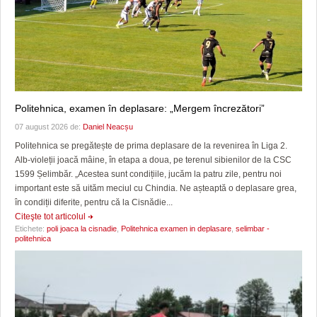
Politehnica, examen în deplasare: „Mergem încrezători”
07 august 2026 de:
Daniel Neacșu
Politehnica se pregătește de prima deplasare de la revenirea în Liga 2.
Alb-violeții joacă mâine, în etapa a doua, pe terenul sibienilor de la CSC
1599 Șelimbăr. „Acestea sunt condițiile, jucăm la patru zile, pentru noi
important este să uităm meciul cu Chindia. Ne așteaptă o deplasare grea,
în condiții diferite, pentru că la Cisnădie...
Citeşte tot articolul
Etichete:
poli joaca la cisnadie
,
Politehnica examen in deplasare
,
selimbar -
politehnica