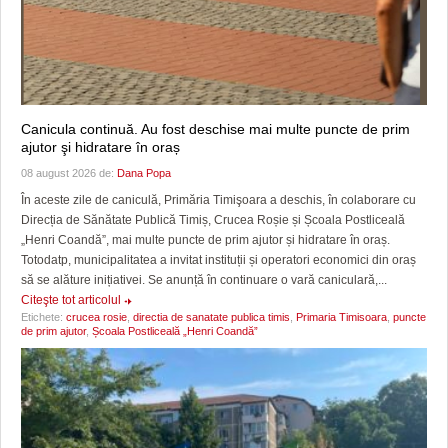
Canicula continuă. Au fost deschise mai multe puncte de prim
ajutor şi hidratare în oraș
08 august 2026 de:
Dana Popa
În aceste zile de caniculă, Primăria Timişoara a deschis, în colaborare cu
Direcția de Sănătate Publică Timiș, Crucea Roșie și Școala Postliceală
„Henri Coandă”, mai multe puncte de prim ajutor și hidratare în oraș.
Totodatp, municipalitatea a invitat instituții și operatori economici din oraș
să se alăture inițiativei. Se anunță în continuare o vară caniculară,...
Citeşte tot articolul
Etichete:
crucea rosie
,
directia de sanatate publica timis
,
Primaria Timisoara
,
puncte
de prim ajutor
,
Școala Postliceală „Henri Coandă”