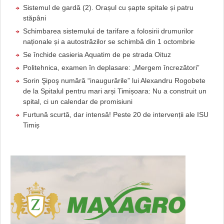
Sistemul de gardă (2). Orașul cu șapte spitale și patru
stăpâni
Schimbarea sistemului de tarifare a folosirii drumurilor
naționale și a autostrăzilor se schimbă din 1 octombrie
Se închide casieria Aquatim de pe strada Oituz
Politehnica, examen în deplasare: „Mergem încrezători”
Sorin Şipoş numără “inaugurările” lui Alexandru Rogobete
de la Spitalul pentru mari arși Timișoara: Nu a construit un
spital, ci un calendar de promisiuni
Furtună scurtă, dar intensă! Peste 20 de intervenții ale ISU
Timiș