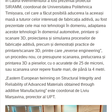
În cadrul evenimentului a fost prezentat proiectul
HARTA TIMIŞOAREI
SIRAMM, coordonat de Universitatea Politehnica
LICEE, ŞCOLI ŞI GRĂDINIŢE DIN TIMIŞ
Timișoara, cel care a făcut posibilă aducerea la aceeași
masă a tuturor celor interesați de fabricația aditivă, au fost
PRIMĂRIILE DIN TIMIŞ
prezentate cele mai noi tehnologii în domeniu, adaptarea
acestor tehnologii în domeniul automotive, printare și
SFATUL MEDICULUI
scanare 3D, proiectarea și simularea proceselor de
SFATURI JURIDICE
fabricație aditivă, precum și demostrații practice de
printare/scanare 3D, printre care „reverse engineering”,
un procedeu nou, ce presupune scanarea, prelucrarea și
printarea 3D a pieselor, cu o acuratețe de 25 de microni,
sau scanarea unor repere foarte mari, de până la 4 metri.
„Eastern European twinning on Structural Integrity and
Reliability of Advanced Materials obtained through
additive Manufacturing” este coordonat de Liviu
Marșavina, prorector al UPT.