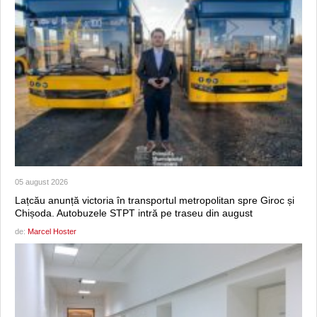
05 august 2026
Lațcău anunță victoria în transportul metropolitan spre Giroc și
Chișoda. Autobuzele STPT intră pe traseu din august
de:
Marcel Hoster