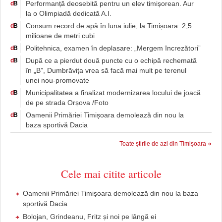
Performanță deosebită pentru un elev timișorean. Aur
d
B
la o Olimpiadă dedicată A.I.
Consum record de apă în luna iulie, la Timișoara: 2,5
d
B
milioane de metri cubi
Politehnica, examen în deplasare: „Mergem încrezători”
d
B
După ce a pierdut două puncte cu o echipă rechemată
d
B
în „B”, Dumbrăvița vrea să facă mai mult pe terenul
unei nou-promovate
Municipalitatea a finalizat modernizarea locului de joacă
d
B
de pe strada Orșova /Foto
Oamenii Primăriei Timișoara demolează din nou la
d
B
baza sportivă Dacia
Toate știrile de azi din Timișoara
Cele mai citite articole
Oamenii Primăriei Timișoara demolează din nou la baza
sportivă Dacia
Bolojan, Grindeanu, Fritz și noi pe lângă ei