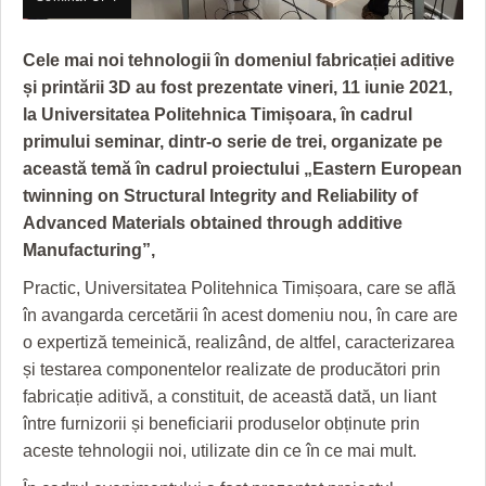
GRĂDINA TAICII DOMNULUI
CRONICĂ DE FILM
ACCIDENTE
ZIARISTU’ DE TERASĂ
UNDE MERGEM
ANUNŢURI
Cele mai noi tehnologii în domeniul fabricației aditive
și printării 3D au fost prezentate vineri, 11 iunie 2021,
CU OIŞTEA-N KIERKEGAARD
FILME DOCUMENTARE
INFO SI UTILE
la Universitatea Politehnica Timișoara, în cadrul
FINANŢĂRI DE LA A LA Z
CLIPURI VIDEO
CULTURA
primului seminar, dintr-o serie de trei, organizate pe
această temă în cadrul proiectului „Eastern European
PE SURSE
JOCURI ONLINE
INVATAMANT
twinning on Structural Integrity and Reliability of
Advanced Materials obtained through additive
JUSTITIE
Manufacturing”,
FILME DOCUMENTARE
Practic, Universitatea Politehnica Timișoara, care se află
în avangarda cercetării în acest domeniu nou, în care are
CLIPURI VIDEO
o expertiză temeinică, realizând, de altfel, caracterizarea
JOCURI ONLINE
și testarea componentelor realizate de producători prin
fabricație aditivă, a constituit, de această dată, un liant
DIVERSE
între furnizorii și beneficiarii produselor obținute prin
FARMACII DIN TIMIŞOARA
aceste tehnologii noi, utilizate din ce în ce mai mult.