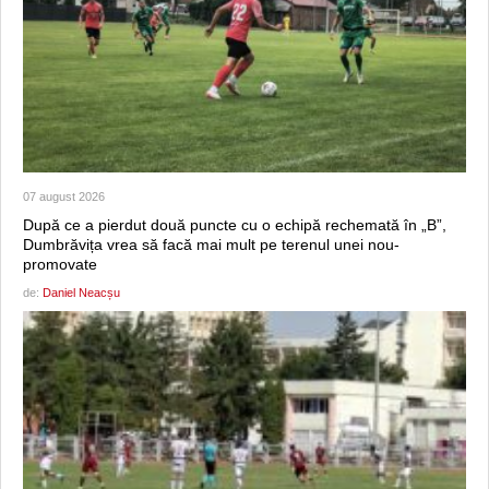
07 august 2026
După ce a pierdut două puncte cu o echipă rechemată în „B”,
Dumbrăvița vrea să facă mai mult pe terenul unei nou-
promovate
de:
Daniel Neacșu