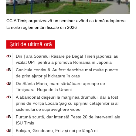
CCIA Timiș organizează un seminar având ca temă adaptarea
la noile reglementări fiscale din 2026
Știri de ultimă oră
Din Țara Soarelui Răsare pe Bega! Tineri japonezi au
d
B
vizitat UPT pentru a promova România în Japonia
Canicula continuă. Au fost deschise mai multe puncte
d
B
de prim ajutor şi hidratare în oraș
De Sfânta Maria, mare sărbătoare aproape de
d
B
Timişoara. Ruga de la Urseni
A abandonat deşeuri la marginea drumului, dar a fost
d
B
prins de Poliția Locală Șag cu sprijinul cetățenilor şi al
sistemului de supraveghere video
Furtună scurtă, dar intensă! Peste 20 de intervenții ale
d
B
ISU Timiș
Bolojan, Grindeanu, Fritz și noi pe lângă ei
d
B