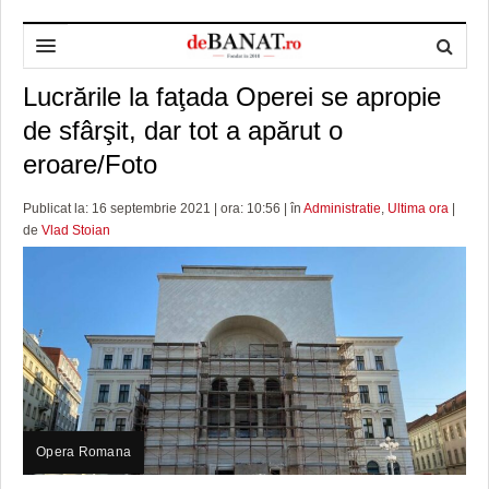
Lucrările la faţada Operei se apropie
HOME
de sfârşit, dar tot a apărut o
ADMINISTRAȚIE
DESPRE NOI
eroare/Foto
POLITICĂ
REDACȚIA DEBANAT
PRIMĂRIA TIMIŞOARA
Publicat la: 16 septembrie 2021 | ora: 10:56 | în
Administratie
,
Ultima ora
|
SPORT
POLITICA DE COOKIES
CONSILIUL JUDEŢEAN TIMIŞ
POLITICA
de
Vlad Stoian
OPINII
POLITICA DE CONFIDENȚIALITATE
PREFECTURA TIMIŞ
POLI TIMISOARA
TIMP LIBER ȘI CULTURĂ
FOTBAL JUDETEAN
DOSARELE DEBANAT
ECONOMIC
ALTE SPORTURI
ETICA LUCIDITĂȚII ASISTATE
TIMP LIBER
SĂNĂTATE
JURNAL DE CAMPANIE
ULTRAMARIN VA RECOMANDA
AFACERI
MAI MULTE
ZÂMBETE AMARE
CULTURA
Opera Romana