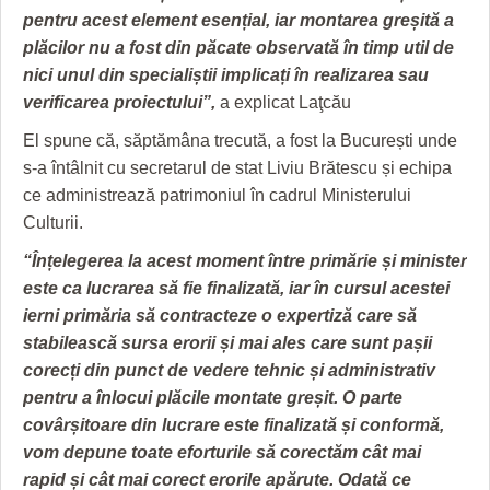
pentru acest element esențial, iar montarea greșită a
plăcilor nu a fost din păcate observată în timp util de
nici unul din specialiștii implicați în realizarea sau
verificarea proiectului”,
a explicat Laţcău
El spune că, săptămâna trecută, a fost la București unde
s-a întâlnit cu secretarul de stat Liviu Brătescu și echipa
ce administrează patrimoniul în cadrul Ministerului
Culturii.
“Înțelegerea la acest moment între primărie și minister
este ca lucrarea să fie finalizată, iar în cursul acestei
ierni primăria să contracteze o expertiză care să
stabilească sursa erorii și mai ales care sunt pașii
corecți din punct de vedere tehnic și administrativ
pentru a înlocui plăcile montate greșit. O parte
covârșitoare din lucrare este finalizată și conformă,
vom depune toate eforturile să corectăm cât mai
rapid și cât mai corect erorile apărute. Odată ce