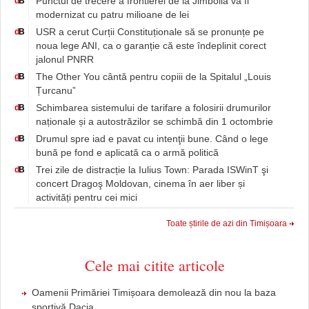
Punctul de trecere a frontierei de la Jimbolia va fi
d
B
modernizat cu patru milioane de lei
USR a cerut Curții Constituționale să se pronunțe pe
d
B
noua lege ANI, ca o garanție că este îndeplinit corect
jalonul PNRR
The Other You cântă pentru copiii de la Spitalul „Louis
d
B
Țurcanu”
Schimbarea sistemului de tarifare a folosirii drumurilor
d
B
naționale și a autostrăzilor se schimbă din 1 octombrie
Drumul spre iad e pavat cu intenţii bune. Când o lege
d
B
bună pe fond e aplicată ca o armă politică
Trei zile de distracție la Iulius Town: Parada ISWinT şi
d
B
concert Dragoş Moldovan, cinema în aer liber și
activități pentru cei mici
Toate știrile de azi din Timișoara
Cele mai citite articole
Oamenii Primăriei Timișoara demolează din nou la baza
sportivă Dacia