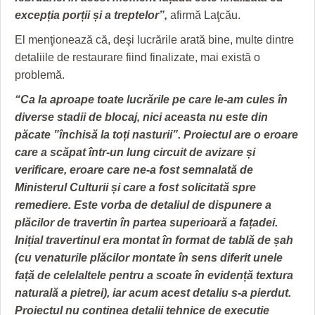
HARTA TIMIŞOAREI
excepția porții și a treptelor”,
afirmă Laţcău.
LICEE, ŞCOLI ŞI GRĂDINIŢE DIN TIMIŞ
El menţionează că, deşi lucrările arată bine, multe dintre
detaliile de restaurare fiind finalizate, mai există o
PRIMĂRIILE DIN TIMIŞ
problemă.
SFATUL MEDICULUI
“Ca la aproape toate lucrările pe care le-am cules în
diverse stadii de blocaj, nici aceasta nu este din
SFATURI JURIDICE
păcate ”închisă la toți nasturii”. Proiectul are o eroare
care a scăpat într-un lung circuit de avizare și
verificare, eroare care ne-a fost semnalată de
Ministerul Culturii și care a fost solicitată spre
remediere. Este vorba de detaliul de dispunere a
plăcilor de travertin în partea superioară a fațadei.
Inițial travertinul era montat în format de tablă de șah
(cu venaturile plăcilor montate în sens diferit unele
față de celelaltele pentru a scoate în evidență textura
naturală a pietrei), iar acum acest detaliu s-a pierdut.
Proiectul nu conținea detalii tehnice de execuție