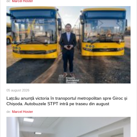
de:
Marcel Hoster
05 august 2026
Lațcău anunță victoria în transportul metropolitan spre Giroc și
Chișoda. Autobuzele STPT intră pe traseu din august
de:
Marcel Hoster