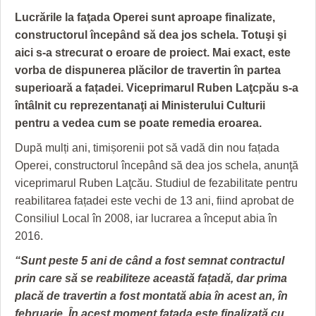
GRĂDINA TAICII DOMNULUI
CRONICĂ DE FILM
ACCIDENTE
Lucrările la faţada Operei sunt aproape finalizate,
ZIARISTU’ DE TERASĂ
UNDE MERGEM
ANUNŢURI
constructorul începând să dea jos schela. Totuşi şi
aici s-a strecurat o eroare de proiect. Mai exact, este
CU OIŞTEA-N KIERKEGAARD
FILME DOCUMENTARE
INFO SI UTILE
vorba de dispunerea plăcilor de travertin în partea
superioară a fațadei. Viceprimarul Ruben Laţcpău s-a
FINANŢĂRI DE LA A LA Z
CLIPURI VIDEO
CULTURA
întâlnit cu reprezentanaţi ai Ministerului Culturii
PE SURSE
JOCURI ONLINE
INVATAMANT
pentru a vedea cum se poate remedia eroarea.
După mulți ani, timișorenii pot să vadă din nou fațada
JUSTITIE
Operei, constructorul începând să dea jos schela, anunţă
FILME DOCUMENTARE
viceprimarul Ruben Laţcău. Studiul de fezabilitate pentru
reabilitarea fațadei este vechi de 13 ani, fiind aprobat de
CLIPURI VIDEO
Consiliul Local în 2008, iar lucrarea a început abia în
JOCURI ONLINE
2016.
“Sunt peste 5 ani de când a fost semnat contractul
DIVERSE
prin care să se reabiliteze această fațadă, dar prima
FARMACII DIN TIMIŞOARA
placă de travertin a fost montată abia în acest an, în
februarie. În acest moment fațada este finalizată cu