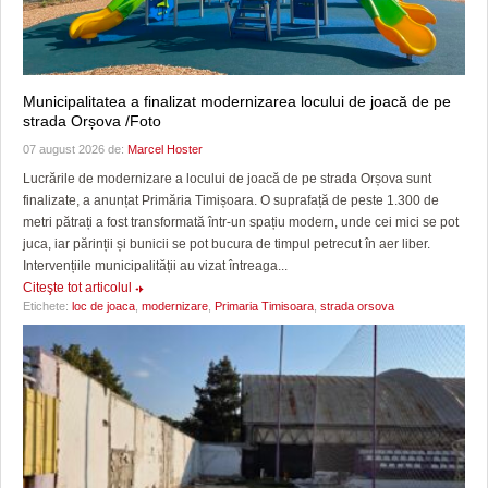
Municipalitatea a finalizat modernizarea locului de joacă de pe
strada Orșova /Foto
07 august 2026 de:
Marcel Hoster
Lucrările de modernizare a locului de joacă de pe strada Orșova sunt
finalizate, a anunțat Primăria Timișoara. O suprafață de peste 1.300 de
metri pătrați a fost transformată într-un spațiu modern, unde cei mici se pot
juca, iar părinții și bunicii se pot bucura de timpul petrecut în aer liber.
Intervențiile municipalității au vizat întreaga...
Citeşte tot articolul
Etichete:
loc de joaca
,
modernizare
,
Primaria Timisoara
,
strada orsova