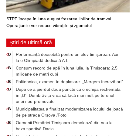
STPT începe în luna august frezarea liniilor de tramvai.
Operațiunile vor reduce vibrațiile și zgomotul
Știri de ultimă oră
Performanță deosebită pentru un elev timișorean. Aur
d
B
la o Olimpiadă dedicată A.I.
Consum record de apă în luna iulie, la Timișoara: 2,5
d
B
milioane de metri cubi
Politehnica, examen în deplasare: „Mergem încrezători”
d
B
După ce a pierdut două puncte cu o echipă rechemată
d
B
în „B”, Dumbrăvița vrea să facă mai mult pe terenul
unei nou-promovate
Municipalitatea a finalizat modernizarea locului de joacă
d
B
de pe strada Orșova /Foto
Oamenii Primăriei Timișoara demolează din nou la
d
B
baza sportivă Dacia