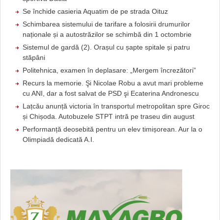
Se închide casieria Aquatim de pe strada Oituz
Schimbarea sistemului de tarifare a folosirii drumurilor
naționale și a autostrăzilor se schimbă din 1 octombrie
Sistemul de gardă (2). Orașul cu șapte spitale și patru
stăpâni
Politehnica, examen în deplasare: „Mergem încrezători”
Recurs la memorie. Şi Nicolae Robu a avut mari probleme
cu ANI, dar a fost salvat de PSD şi Ecaterina Andronescu
Lațcău anunță victoria în transportul metropolitan spre Giroc
și Chișoda. Autobuzele STPT intră pe traseu din august
Performanță deosebită pentru un elev timișorean. Aur la o
Olimpiadă dedicată A.I.