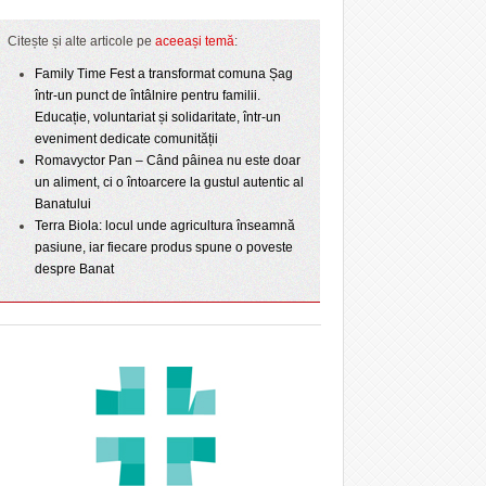
Citește și alte articole pe
aceeași temă
:
Family Time Fest a transformat comuna Șag
într-un punct de întâlnire pentru familii.
Educație, voluntariat și solidaritate, într-un
eveniment dedicate comunității
Romavyctor Pan – Când pâinea nu este doar
un aliment, ci o întoarcere la gustul autentic al
Banatului
Terra Biola: locul unde agricultura înseamnă
pasiune, iar fiecare produs spune o poveste
despre Banat