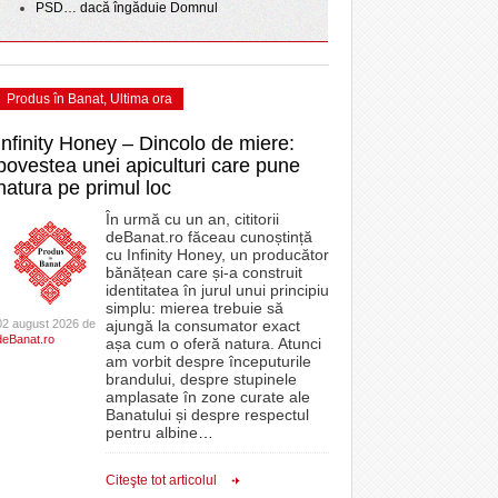
PSD… dacă îngăduie Domnul
Produs în Banat
,
Ultima ora
Infinity Honey – Dincolo de miere:
povestea unei apiculturi care pune
natura pe primul loc
În urmă cu un an, cititorii
deBanat.ro făceau cunoștință
cu Infinity Honey, un producător
bănățean care și-a construit
identitatea în jurul unui principiu
simplu: mierea trebuie să
02 august 2026 de
ajungă la consumator exact
deBanat.ro
așa cum o oferă natura. Atunci
am vorbit despre începuturile
brandului, despre stupinele
amplasate în zone curate ale
Banatului și despre respectul
pentru albine
…
Citeşte tot articolul