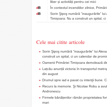
liber și activități pentru cei mici
d
B
În contextul incendiilor zilnice, Primă
d
B
Sorin Şipoş numără “inaugurările” lui
Timișoara: Nu a construit un spital, c
Cele mai citite articole
Sorin Şipoş numără “inaugurările” lui Alex
construit un spital, ci un calendar de promi
Oamenii Primăriei Timișoara demolează din
Lațcău anunță victoria în transportul metr
din august
Drumul spre iad e pavat cu intenţii bune. 
Recurs la memorie. Şi Nicolae Robu a avut
Andronescu
Firmele bănățenilor rămân proprietatea fond
mari