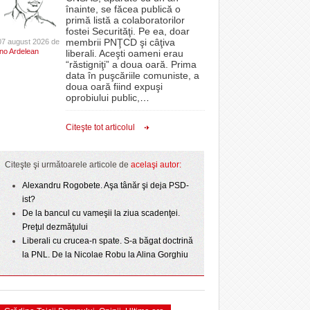
CLIPURI VIDEO
înainte, se făcea publică o
Filmul „Ultimul ingredient”, o poveste a
epe Superliga în
proiectelor derulate de instituție din fonduri
primă listă a colaboratorilor
Banatului în competiția internațională Food Film
- 11 December 2025
gramate derby-urile
JOCURI ONLINE
europene/FOTO
fostei Securităţi. Pe ea, doar
lor:
- 5 August 2026
2026
Menu/VIDEO
membrii PNŢCD şi câţiva
07 august 2026 de
DIVERSE
Ino Ardelean
liberali. Aceşti oameni erau
ANAF oferă persoanelor fizice posibilitatea să
“răstigniţi” a doua oară. Prima
Aflați secretele Timișoarei în cadrul unui nou tur
r nu
 Politehnica atacă
beneficieze de Declarația Unică 212
FARMACII DIN
data în puşcăriile comuniste, a
-
gratuit organizat de Asociația Turism Alternativ
- 25 November 2025
care o nou-promovată
precompletată
TIMIŞOARA
doua oară fiind expuşi
4 August 2026
ipe ce a pierdut
oprobiului public,
…
HARTA TIMIŞOAREI
ct de
Romanian Business Leaders lansează RBL
- 3 August 2026
omovare
View all
 Toni
- 19 November
Banat, prima filială din vestul țării
LICEE, ŞCOLI ŞI
Citeşte tot articolul
2025
GRĂDINIŢE DIN TIMIŞ
View all
PRIMĂRIILE DIN TIMIŞ
Citeşte şi următoarele articole de
acelaşi autor:
SFATUL MEDICULUI
Alexandru Rogobete. Aşa tânăr şi deja PSD-
ist?
SFATURI JURIDICE
De la bancul cu vameşii la ziua scadenţei.
Preţul dezmăţului
Liberali cu crucea-n spate. S-a băgat doctrină
la PNL. De la Nicolae Robu la Alina Gorghiu