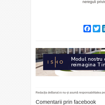
nereguli privi
Fac
T
Redacția deBanat.ro nu-și asumă responsabilitatea pent
Comentarii prin facebook