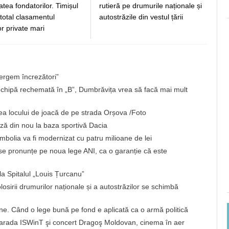
atea fondatorilor. Timișul
rutieră pe drumurile naționale și
total clasamentul
autostrăzile din vestul țării
or private mari
ergem încrezători”
chipă rechemată în „B”, Dumbrăvița vrea să facă mai mult
rea locului de joacă de pe strada Orșova /Foto
ă din nou la baza sportivă Dacia
imbolia va fi modernizat cu patru milioane de lei
 se pronunțe pe noua lege ANI, ca o garanție că este
la Spitalul „Louis Țurcanu”
losirii drumurilor naționale și a autostrăzilor se schimbă
une. Când o lege bună pe fond e aplicată ca o armă politică
n: Parada ISWinT şi concert Dragoş Moldovan, cinema în aer