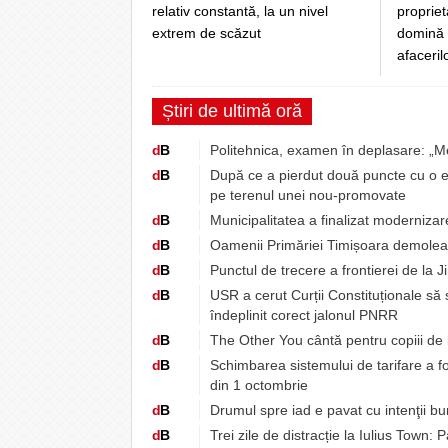
propriet
relativ constantă, la un nivel
domină 
extrem de scăzut
afaceril
Știri de ultimă oră
d
B
Politehnica, examen în deplasare: „M
d
B
După ce a pierdut două puncte cu o e
pe terenul unei nou-promovate
d
B
Municipalitatea a finalizat moderniza
d
B
Oamenii Primăriei Timișoara demoleaz
d
B
Punctul de trecere a frontierei de la J
d
B
USR a cerut Curții Constituționale să
îndeplinit corect jalonul PNRR
d
B
The Other You cântă pentru copiii de 
d
B
Schimbarea sistemului de tarifare a fo
din 1 octombrie
d
B
Drumul spre iad e pavat cu intenţii b
d
B
Trei zile de distracție la Iulius Tow