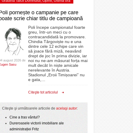
Grădina Taicii Domnului
,
Opinii
,
Ultima ora
Poli pornește o campanie pe care
poate scrie chiar titlu de campioană
Poli începe campionatul foarte
greu, într-un meci cu o
contracandidată la promovare.
Chindia Târgoviște nu e una
dintre cele 12 echipe care vin
să joace fără miză, neavând
drept de joc în prima divizie, iar
noi nu ne-am măsurat forța mai
04 august 2026 de
Eugen Sasu
mult decât în niște amicale
nerelevante în Austria.
Stadionul „Eroii Timișoarei” nu
e gata,
…
Citeşte tot articolul
Citeşte şi următoarele articole de
acelaşi autor
:
Cine a tras vântul?
Dureroasele victorii imobiliare ale
administrației Fritz