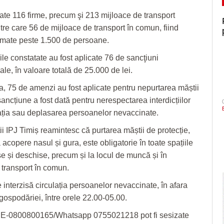
icate 116 firme, precum şi 213 mijloace de transport
tre care 56 de mijloace de transport în comun, fiind
timate peste 1.500 de persoane.
ile constatate au fost aplicate 76 de sancţiuni
le, în valoare totală de 25.000 de lei.
a, 75 de amenzi au fost aplicate pentru nepurtarea măștii
sancțiune a fost dată pentru nerespectarea interdicțiilor
lația sau deplasarea persoanelor nevaccinate.
i IPJ Timiș reamintesc că purtarea măștii de protecție,
ă acopere nasul și gura, este obligatorie în toate spațiile
se și deschise, precum și la locul de muncă și în
 transport în comun.
 interzisă circulația persoanelor nevaccinate, în afara
 gospodăriei, între orele 22.00-05.00.
-0800800165/Whatsapp 0755021218 pot fi sesizate