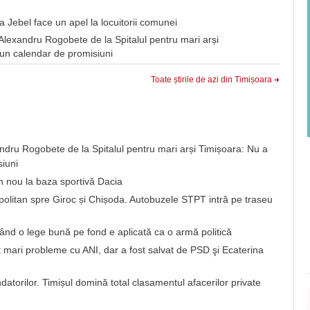
ria Jebel face un apel la locuitorii comunei
 Alexandru Rogobete de la Spitalul pentru mari arși
i un calendar de promisiuni
Toate știrile de azi din Timișoara
andru Rogobete de la Spitalul pentru mari arși Timișoara: Nu a
siuni
 nou la baza sportivă Dacia
opolitan spre Giroc și Chișoda. Autobuzele STPT intră pe traseu
Când o lege bună pe fond e aplicată ca o armă politică
 mari probleme cu ANI, dar a fost salvat de PSD şi Ecaterina
atorilor. Timișul domină total clasamentul afacerilor private