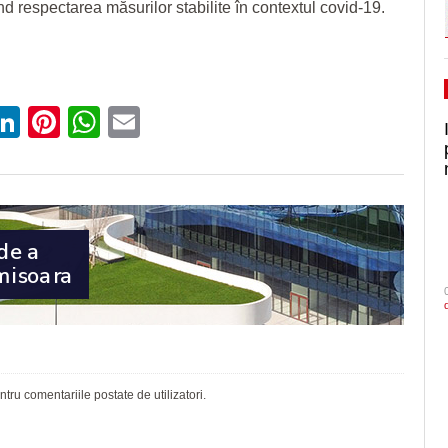
nd respectarea măsurilor stabilite în contextul covid-19.
ebook
witter
LinkedIn
Pinterest
WhatsApp
Email
ru comentariile postate de utilizatori.