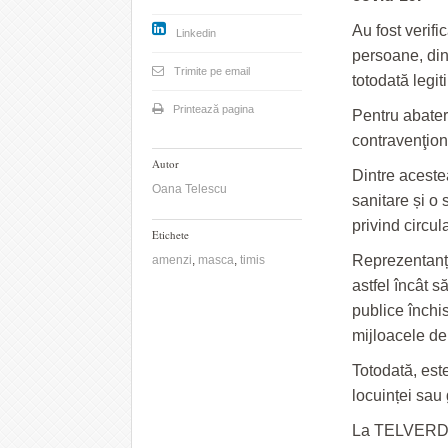
Au fost verif
Linkedin
persoane, din
Trimite pe email
totodată legi
Printează pagina
Pentru abater
contravenţiona
Autor
Dintre aceste
Oana Telescu
sanitare și o 
privind circu
Etichete
Reprezentanți
amenzi
,
masca
,
timis
astfel încât s
publice închi
mijloacele de
Totodată, este
locuinței sau
La TELVERDE