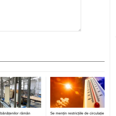
 bănățenilor rămân
Se mențin restricțiile de circulație