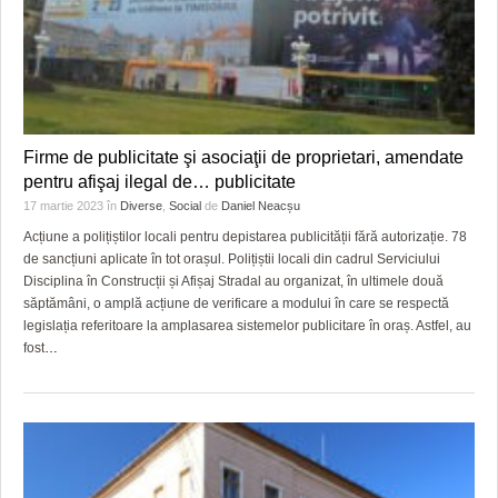
Firme de publicitate şi asociaţii de proprietari, amendate
pentru afişaj ilegal de… publicitate
17 martie 2023
în
Diverse
,
Social
de
Daniel Neacșu
Acțiune a polițiștilor locali pentru depistarea publicității fără autorizație. 78
de sancțiuni aplicate în tot orașul. Polițiștii locali din cadrul Serviciului
Disciplina în Construcții și Afișaj Stradal au organizat, în ultimele două
săptămâni, o amplă acțiune de verificare a modului în care se respectă
legislația referitoare la amplasarea sistemelor publicitare în oraș. Astfel, au
fost
…