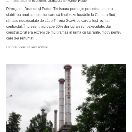
17 martie 2023
în
Economic
,
Ultima ora
de
Marcel Hoster
HARTA TIMIŞOAREI
Direcția de Drumuri și Poduri Timișoara pornește procedura pentru
LICEE, ŞCOLI ŞI GRĂDINIŢE DIN TIMIŞ
stabilirea unui constructor care să finalizeze lucrările la Centura Sud,
rămase neexecutate de către Tirrena Scavi, cu care a fost reziliat
PRIMĂRIILE DIN TIMIŞ
contractul. În prezent, aproape 60% din lucrări sunt executate, dar
constructorul era extrem de mult rămas în urmă cu lucrările, motiv pentru
SFATUL MEDICULUI
care s-a renunțat
…
Etichete:
centura sud
,
licitatie
SFATURI JURIDICE