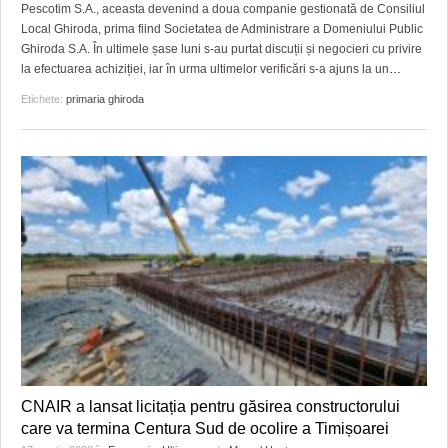
GRĂDINA TAICII DOMNULUI
CRONICĂ DE FILM
ACCIDENTE
Pescotim S.A., aceasta devenind a doua companie gestionată de Consiliul
Local Ghiroda, prima fiind Societatea de Administrare a Domeniului Public
ZIARISTU’ DE TERASĂ
UNDE MERGEM
ANUNŢURI
Ghiroda S.A. În ultimele șase luni s-au purtat discuții și negocieri cu privire
la efectuarea achiziției, iar în urma ultimelor verificări s-a ajuns la un
…
CU OIŞTEA-N KIERKEGAARD
FILME DOCUMENTARE
INFO SI UTILE
Etichete:
primaria ghiroda
FINANŢĂRI DE LA A LA Z
CLIPURI VIDEO
CULTURA
PE SURSE
JOCURI ONLINE
INVATAMANT
JUSTITIE
FILME DOCUMENTARE
CLIPURI VIDEO
JOCURI ONLINE
DIVERSE
CNAIR a lansat licitația pentru găsirea constructorului
FARMACII DIN TIMIŞOARA
care va termina Centura Sud de ocolire a Timișoarei