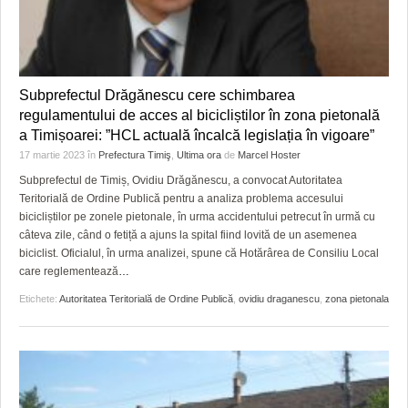
Subprefectul Drăgănescu cere schimbarea
regulamentului de acces al bicicliștilor în zona pietonală
a Timișoarei: ”HCL actuală încalcă legislația în vigoare”
17 martie 2023
în
Prefectura Timiş
,
Ultima ora
de
Marcel Hoster
Subprefectul de Timiș, Ovidiu Drăgănescu, a convocat Autoritatea
Teritorială de Ordine Publică pentru a analiza problema accesului
bicicliștilor pe zonele pietonale, în urma accidentului petrecut în urmă cu
câteva zile, când o fetiță a ajuns la spital fiind lovită de un asemenea
biciclist. Oficialul, în urma analizei, spune că Hotărârea de Consiliu Local
care reglementează
…
Etichete:
Autoritatea Teritorială de Ordine Publică
,
ovidiu draganescu
,
zona pietonala