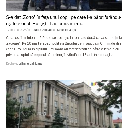
S-a dat „Zorro” în faţa unui copil pe care l-a bătut furându-
i şi telefonul. Poliţiştii l-au prins imediat
17 martie 2023
în
Justitie
,
Social
de
Daniel Neacșu
Ce a fost în mintea lui? Poate se trezeşte la realitate după ce va sta puţin la
„răcoare”. Pe 16 martie 2023, polițiștii Biroului de Investigații Criminale din
cadrul Poliției municipiului Timișoara au fost sesizați de către o femeie cu
privire la faptul că nepotul său minor, în vârstă de 15 ani, în aceeași zi,
…
Etichete:
talharie calificata