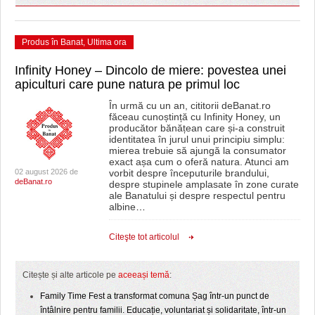
Produs în Banat
,
Ultima ora
Infinity Honey – Dincolo de miere: povestea unei
apiculturi care pune natura pe primul loc
În urmă cu un an, cititorii deBanat.ro
făceau cunoștință cu Infinity Honey, un
producător bănățean care și-a construit
identitatea în jurul unui principiu simplu:
mierea trebuie să ajungă la consumator
exact așa cum o oferă natura. Atunci am
02 august 2026 de
vorbit despre începuturile brandului,
deBanat.ro
despre stupinele amplasate în zone curate
ale Banatului și despre respectul pentru
albine
…
Citeşte tot articolul
Citește și alte articole pe
aceeași temă
:
Family Time Fest a transformat comuna Șag într-un punct de
întâlnire pentru familii. Educație, voluntariat și solidaritate, într-un