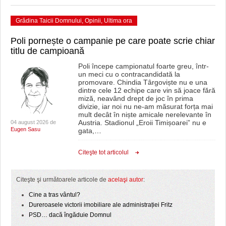
Grădina Taicii Domnului
,
Opinii
,
Ultima ora
Poli pornește o campanie pe care poate scrie chiar
titlu de campioană
Poli începe campionatul foarte greu, într-
un meci cu o contracandidată la
promovare. Chindia Târgoviște nu e una
dintre cele 12 echipe care vin să joace fără
miză, neavând drept de joc în prima
divizie, iar noi nu ne-am măsurat forța mai
mult decât în niște amicale nerelevante în
Austria. Stadionul „Eroii Timișoarei” nu e
04 august 2026 de
Eugen Sasu
gata,
…
Citeşte tot articolul
Citeşte şi următoarele articole de
acelaşi autor
:
Cine a tras vântul?
Dureroasele victorii imobiliare ale administrației Fritz
PSD… dacă îngăduie Domnul