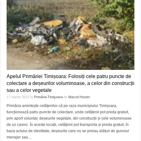
Apelul Primăriei Timișoara: Folosiți cele patru puncte de
colectare a deșeurilor voluminoase, a celor din construcții
sau a celor vegetale
17 martie 2023
în
Primăria Timişoara
de
Marcel Hoster
Primăria amintește cetățenilor că pe raza municipiului Timișoara,
funcționează patru puncte de colectare, unde cetățenii pot preda gratuit,
prin aport voluntar, deșeurile vegetale, din construcții și cele voluminoase
de uz casnic. În aceste locații, cetățenii pot transporta și preda gratuit, în
baza actului de identitate, deșeurile care nu se preiau alături de gunoiul
menajer sau
…