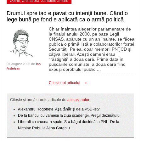
Opinii
,
Ultima ora
,
Zâmbete amare
Drumul spre iad e pavat cu intenţii bune. Când o
lege bună pe fond e aplicată ca o armă politică
Chiar înaintea alegerilor parlamentare de
la finalul anului 2000, pe baza Legii
CNSAS, apărute cu un an înainte, se făcea
publică o primă listă a colaboratorilor fostei
Securităţi. Pe ea, doar membrii PNŢCD şi
câţiva liberali. Aceşti oameni erau
“răstigniţi” a doua oară. Prima data în
puşcăriile comuniste, a doua oară fiind
07 august 2026 de
Ino
Ardelean
expuşi oprobiului public,
…
Citeşte tot articolul
Citeşte şi următoarele articole de
acelaşi autor:
Alexandru Rogobete. Aşa tânăr şi deja PSD-ist?
De la bancul cu vameşii la ziua scadenţei. Preţul dezmăţului
Liberali cu crucea-n spate. S-a băgat doctrină la PNL. De la
Nicolae Robu la Alina Gorghiu