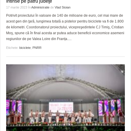
întinse pe patru judeţe
17 martie 2023
în
Administratie
de
Vlad Stoian
Potrivit proiectului în valoare de 140 de milioane de euro, cel mai mare de
acest gen din ţară, lungimea totală a pistelor pentru biciclete va fi de 1.800
de kilometri. Coordonatorul proiectului, vicepreşedintele CJ Timiş, Cristian
Moş, spune că în final acesta ar putea aduce beneficii economice asemeni
regiunilor de pe Valea Loire din Franța.
…
Etichete:
biciclete
,
PNRR