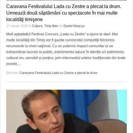
Caravana Festivalului Lada cu Zestre a plecat la drum.
Urmează două săptămâni cu spectacole în mai multe
localităţi timişene
17 martie 2023
în
Cultura
,
Timp liber
de
Daniel Neacșu
Mult aşteptatiul Festival Concurs „Lada cu Zestre” a ajuns la start. Mai
multe localităţi din Timiş vor fi gazde cunoscutei competiţii folclorice
recunoscte la nivel naţional. Cu un puternic impact comunitar și un
extraordinar succes la public, evenimentul aduce în atenție un patrimoniu
cultural viu, sensibil și prețios, prin intermediul artelor tradiționale din toate
zonele
…
Etichete:
Caravana Festivalului Lada cu Zestre a plecat la drum