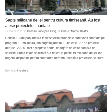
Șapte milioane de lei pentru cultura timișeană. Au fost
alese proiectele finanțate
17 martie 2023
în
Consiliul Judeţean Timiş
,
Cultura
de
Marcel Hoster
Consiliul Județean Timiș a făcut selecția proiectele care vor fi finanțate pe
programul TimCultura, din bugetul județului. Din cele 387 de proiecte
depuse, 220 au fost acceptate pentru finanțare de către comisia de
selecție. Suma totală solicitată s-a ridicat la peste 19 milioane de lei, iar
bugetul disponibil pentru finanțarea nerambursabilă a proiectelor cultural –
…
Etichete:
timcultura