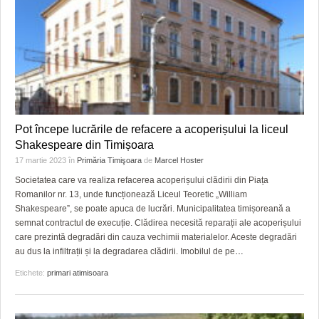
Pot începe lucrările de refacere a acoperișului la liceul
Shakespeare din Timișoara
17 martie 2023
în
Primăria Timişoara
de
Marcel Hoster
Societatea care va realiza refacerea acoperișului clădirii din Piața
Romanilor nr. 13, unde funcționează Liceul Teoretic „William
Shakespeare”, se poate apuca de lucrări. Municipalitatea timișoreană a
semnat contractul de execuție. Clădirea necesită reparații ale acoperișului
care prezintă degradări din cauza vechimii materialelor. Aceste degradări
au dus la infiltrații și la degradarea clădirii. Imobilul de pe
…
Etichete:
primari atimisoara