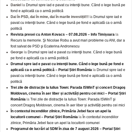
Daniel
la
Drumul spre iad e pavat cu intenţii bune. Când o lege bună pe
fond e aplicată ca o armă politică
Dai în PSD, dai în mine, dai în marile investiții!!!
la
Drumul spre iad e
pavat cu intenţii bune. Când o lege bună pe fond e aplicată ca o armă
politică
Revista presei cu Anton Kovacs – 07.08.2026 – Info Timișoara
la
Recurs la memorie. Şi Nicolae Robu a avut mari probleme cu ANI, dar a
fost salvat de PSD şi Ecaterina Andronescu
George
la
Drumul spre iad e pavat cu intenţii bune. Când o lege bună
pe fond e aplicată ca o armă politică
Drumul spre iad e pavat cu intenţii bune. Când o lege bună pe fond e
aplicată ca o armă politică – Portal Știri România
la
Drumul spre iad e
pavat cu intenţii bune. Când o lege bună pe fond e aplicată ca o armă
politică
Trei zile de distracție la Iulius Town: Parada ISWinT şi concert Dragoş
Moldovan, cinema în aer liber și activități pentru cei mici – Portal Știri
România
la
Trei zile de distracție la Iulius Town: Parada ISWinT şi
concert Dragoş Moldovan, cinema în aer liber și activități pentru cei mici
În contextul incendiilor zilnice, Primăria Jebel face un apel la
locuitorii comunei – Portal Știri România
la
În contextul incendiilor
zilnice, Primăria Jebel face un apel la locuitorii comunei
Programul de lucrări al SDM în ziua de 7 august 2026 – Portal Știri