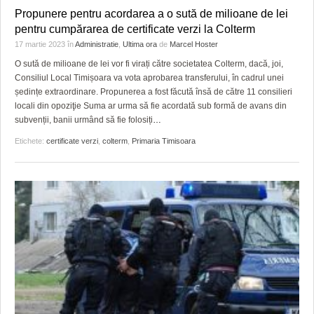
Propunere pentru acordarea a o sută de milioane de lei
pentru cumpărarea de certificate verzi la Colterm
17 martie 2023
în
Administratie
,
Ultima ora
de
Marcel Hoster
O sută de milioane de lei vor fi virați către societatea Colterm, dacă, joi,
Consiliul Local Timișoara va vota aprobarea transferului, în cadrul unei
ședințe extraordinare. Propunerea a fost făcută însă de către 11 consilieri
locali din opoziţie Suma ar urma să fie acordată sub formă de avans din
subvenții, banii urmând să fie folosiți
…
Etichete:
certificate verzi
,
colterm
,
Primaria Timisoara