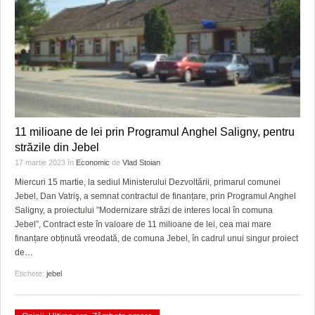
11 milioane de lei prin Programul Anghel Saligny, pentru
străzile din Jebel
17 martie 2023
în
Economic
de
Vlad Stoian
Miercuri 15 martie, la sediul Ministerului Dezvoltării, primarul comunei
Jebel, Dan Vatriş, a semnat contractul de finanțare, prin Programul Anghel
Saligny, a proiectului ”Modernizare străzi de interes local în comuna
Jebel”, Contract este în valoare de 11 milioane de lei, cea mai mare
finanțare obținută vreodată, de comuna Jebel, în cadrul unui singur proiect
de
…
Etichete:
jebel