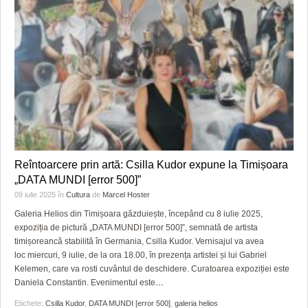
Reîntoarcere prin artă: Csilla Kudor expune la Timișoara
„DATA MUNDI [error 500]”
09 iulie 2025
în
Cultura
de
Marcel Hoster
Galeria Helios din Timișoara găzduiește, începând cu 8 iulie 2025,
expoziția de pictură „DATA MUNDI [error 500]”, semnată de artista
timișoreancă stabilită în Germania, Csilla Kudor. Vernisajul va avea
loc miercuri, 9 iulie, de la ora 18.00, în prezența artistei și lui Gabriel
Kelemen, care va rosti cuvântul de deschidere. Curatoarea expoziției este
Daniela Constantin. Evenimentul este
…
Etichete:
Csilla Kudor
,
DATA MUNDI [error 500]
,
galeria helios