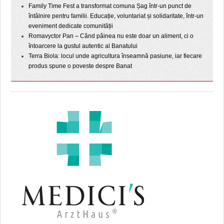
Family Time Fest a transformat comuna Șag într-un punct de
întâlnire pentru familii. Educație, voluntariat și solidaritate, într-un
eveniment dedicate comunității
Romavyctor Pan – Când pâinea nu este doar un aliment, ci o
întoarcere la gustul autentic al Banatului
Terra Biola: locul unde agricultura înseamnă pasiune, iar fiecare
produs spune o poveste despre Banat