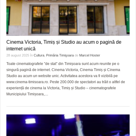
Cinema Victoria, Timiș și Studio au acum o pagină de
internet unică
28 august 2025
în
Cultura
,
Primăria Timişoara
de
Marcel Hoster
Toate cinematografele ”de stat” din Timișoara sunt acum reunite pe o
singură pagină de internet. Cinema Victoria, Cinema Timiș și Cinema
Studio au acum un website unic. Activitatea acestora va fi vizibilă pe
www.cinema-timisoara.ro. Peste 200.000 de spectatori au trăit o altfel de
experiență de cinema la Victoria, Timiș și Studio – cinematografele
Municipiului Timișoara,
…