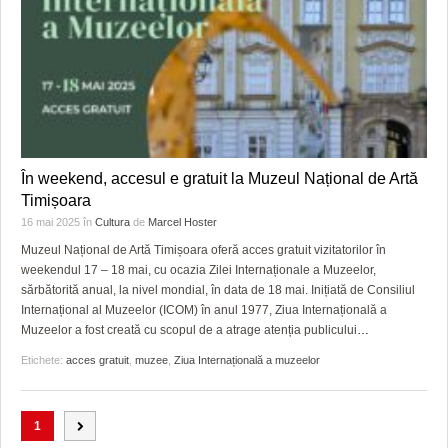
În weekend, accesul e gratuit la Muzeul Național de Artă
Timișoara
16 mai 2025
în
Cultura
de
Marcel Hoster
Muzeul Național de Artă Timișoara oferă acces gratuit vizitatorilor în
weekendul 17 – 18 mai, cu ocazia Zilei Internaționale a Muzeelor,
sărbătorită anual, la nivel mondial, în data de 18 mai. Inițiată de Consiliul
Internațional al Muzeelor (ICOM) în anul 1977, Ziua Internațională a
Muzeelor a fost creată cu scopul de a atrage atenția publicului
…
Etichete:
acces gratuit
,
muzee
,
Ziua Internațională a muzeelor
1