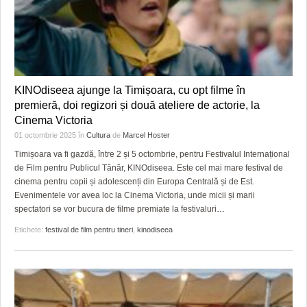
KINOdiseea ajunge la Timișoara, cu opt filme în
premieră, doi regizori și două ateliere de actorie, la
Cinema Victoria
01 octombrie 2025
în
Cultura
de
Marcel Hoster
Timișoara va fi gazdă, între 2 și 5 octombrie, pentru Festivalul Internațional
de Film pentru Publicul Tânăr, KINOdiseea. Este cel mai mare festival de
cinema pentru copii și adolescenți din Europa Centrală și de Est.
Evenimentele vor avea loc la Cinema Victoria, unde micii și marii
spectatori se vor bucura de filme premiate la festivaluri
…
Etichete:
festival de film pentru tineri
,
kinodiseea