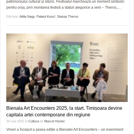
patrimoniului cultural și istoric. Festivalul marchează un moment simbolic
pentru oraș, prin montarea festivă a statuii alegorice a verii – Theros,
…
Etichete:
Attila Nagy
,
Palatul Kunz/
,
Statuia Theros
Bienala Art Encounters 2025, la start. Timișoara devine
capitala artei contemporane din regiune
30 mai 2025
în
Cultura
de
Marcel Hoster
Vineri a început a șasea ediție a Bienalei Art Encounters – un eveniment