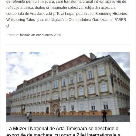
de referință pentru Timișoara, care transformă orașul într-un spațiu viu de
reflecție artistică, dialog și imaginație colectivă. Ediția din acest an,
curatoriată de Ana Janevski și Tevž Logar, poartă titlul Bounding Histories.
Whispering Tales. și se desfășoară la Comenduirea Garnizoanei, FABER
și
…
Etichete:
bienala art encounters 2025
La Muzeul Național de Artă Timișoara se deschide o
expoziție de machete, cu ocazia Zilei Internaționale a