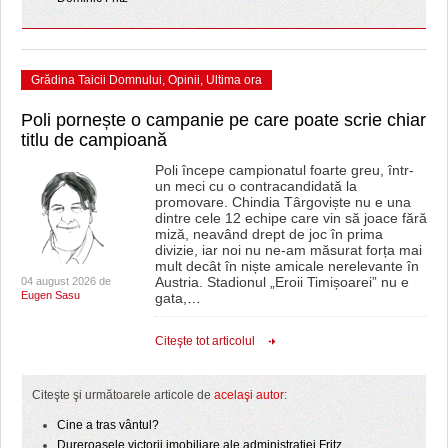
Grădina Taicii Domnului
,
Opinii
,
Ultima ora
Poli pornește o campanie pe care poate scrie chiar
titlu de campioană
Poli începe campionatul foarte greu, într-
un meci cu o contracandidată la
promovare. Chindia Târgoviște nu e una
dintre cele 12 echipe care vin să joace fără
miză, neavând drept de joc în prima
divizie, iar noi nu ne-am măsurat forța mai
mult decât în niște amicale nerelevante în
Austria. Stadionul „Eroii Timișoarei” nu e
04 august 2026 de
Eugen Sasu
gata,
…
Citeşte tot articolul
Citeşte şi următoarele articole de
acelaşi autor
:
Cine a tras vântul?
Dureroasele victorii imobiliare ale administrației Fritz