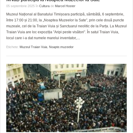
05 septembrie 2025
în
Cultura
de
Marcel Hoster
Muzeul Național al Banatului Timișoara participă, sâmbătă, 6 septembrie,
între 17:00 și 21:00, la „Noaptea Muzeelor la Sate”, prin cele două puncte
muzeale, cel de la Traian Vuia și Sanctuarul neolitic de la Parța. La Muzeul
Traian Vuia are loc expoziția ”Aripi peste visători”. În satul Traian Vuia,
locul care i-a dat numele marelui inventator,
…
Etichete:
Muzeul Traian Vuia
,
Noapte.muzeelor