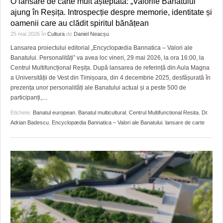
O lansare de carte mult așteptată: „Valorile Banatului”
HARTA TIMIŞOAREI
ajung în Reșița. Introspecție despre memorie, identitate și
oamenii care au clădit spiritul bănățean
LICEE, ŞCOLI ŞI GRĂDINIŢE DIN TIMIŞ
25 mai 2026
în
Cultura
de
Daniel Neacșu
PRIMĂRIILE DIN TIMIŞ
Lansarea proiectului editorial „Encyclopædia Bannatica – Valori ale
Banatului. Personalități” va avea loc vineri, 29 mai 2026, la ora 16:00, la
SFATUL MEDICULUI
Centrul Multifuncțional Reșița. După lansarea de referință din Aula Magna
a Universității de Vest din Timișoara, din 4 decembrie 2025, desfășurată în
SFATURI JURIDICE
prezența unor personalități ale Banatului actual și a peste 500 de
participanți,
…
Etichete:
Banatul european
,
Banatul multicultural
,
Centrul Multifunctional Resita
,
Dr.
Adrian Badescu
,
Encyclopædia Bannatica – Valori ale Banatului
,
lansare de carte