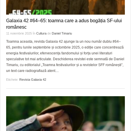
Galaxia 42 #64–65: toamna care a adus bogăția SF-ului
românesc
11 noiembrie 2025
în
Cultura
de
Daniel Timariu
Toamna aceasta, revista Galaxia 42 ajunge la un nou număr dublu #64–
65, pentru lunile septembrie și octombrie 2025, o ediție care concentrează
energia festivalurilor, efervescența fandomului și forța unei literaturi
speculative tot mai articulate. Deschiderea revistei este semnată de Daniel
Timariu, cu editorialul „Toamna festivalurilor și a revistelor SFF românești”,
un text care radiografiază atent
…
Etichete:
Revista Galaxia 42