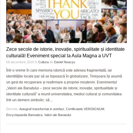
Zece secole de istorie, inovație, spiritualitate și identitate
culturală! Eveniment special la Aula Magna a UVT
09 decembrie 2025
în
Cultura
de
Daniel Neacșu
Într-o vreme în care memoria istorică este adesea fragmentată, iar
identitățile locale par să se topească în globalizare, Timișoara își asumă
un gest de recuperare și reafirmare a propriei moșteniri. Evenimentul
„Valori ale Banatului – zece secole de istorie, inovație, spiritualitate și
identitate culturală” a reunit universitatea, mediul cultural și comunitatea
într-un demers simbolic: să
…
Etichete:
Autograf transformat in artefact
,
Certificatele VERISIGNUM
,
Encyclopaedia Bannatica
,
Valori ale Banatului