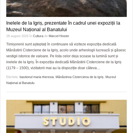
Inelele de la Igriș, prezentate în cadrul unei expoziții la
Muzeul Național al Banatului
28 august 2025
în
Cultura
de
Marcel Hoster
Timișorenii sunt așteptați în continuare să viziteze expoziția dedicată
Mănăstirii Cisterciene de la Igriș, acolo unde arheologii lucrează și găsesc
vestigii istorice de valoare. Pe lista celor deja scoase la lumină sunt și
inelele de la Igriș. În expoziția dedicată Mănăstirii Cisterciene de la Igriș
(1179 – 1500), vizitatorii mai au la dispoziție doar câteva
…
Etichete:
bastionul maria theresia
,
Mănăstirea Cisterciena de la Igriș
,
Muzeul
Național al Banatulu