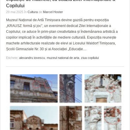
Copilului
29 mai 2025
în
Cultura
de
Marcel Hoster
Muzeul Național de Artă Timișoara devine gazdă pentru expoziția
„KRAUSZ: formă și joc”, un eveniment dedicat Zilei Internaționale a
Copilului, ce aduce în prim-plan creativitatea și îndemânarea artistică a
copiilor implicați în activitățile de mediere culturală. Expoziția reunește
machete arhitecturale realizate de elevi ai Liceului Waldorf Timișoara,
Școlii Gimnaziale Nr. 30 și ai Asociației „Educație
…
Etichete:
alexandru iovescu
,
muzeul national de arta
,
ziua copilului