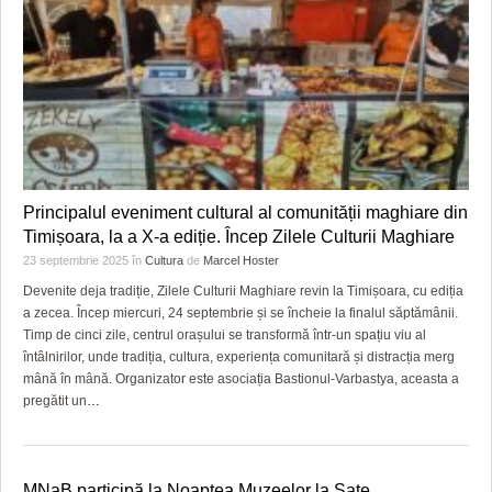
Principalul eveniment cultural al comunității maghiare din
Timișoara, la a X-a ediție. Încep Zilele Culturii Maghiare
23 septembrie 2025
în
Cultura
de
Marcel Hoster
Devenite deja tradiție, Zilele Culturii Maghiare revin la Timișoara, cu ediția
a zecea. Încep miercuri, 24 septembrie și se încheie la finalul săptămânii.
Timp de cinci zile, centrul orașului se transformă într-un spațiu viu al
întâlnirilor, unde tradiția, cultura, experiența comunitară și distracția merg
mână în mână. Organizator este asociația Bastionul-Varbastya, aceasta a
pregătit un
…
MNaB participă la Noaptea Muzeelor la Sate