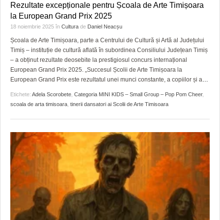
Rezultate excepționale pentru Școala de Arte Timișoara
la European Grand Prix 2025
18 noiembrie 2025
în
Cultura
de
Daniel Neacșu
Școala de Arte Timișoara, parte a Centrului de Cultură și Artă al Județului
Timiș – instituție de cultură aflată în subordinea Consiliului Județean Timiș
– a obținut rezultate deosebite la prestigiosul concurs internațional
European Grand Prix 2025. „Succesul Școlii de Arte Timișoara la
European Grand Prix este rezultatul unei munci constante, a copiilor și a
…
Etichete:
Adela Scorobete
,
Categoria MINI KIDS – Small Group – Pop Pom Cheer
,
scoala de arta timisoara
,
tinerii dansatori ai Scolii de Arte Timisoara