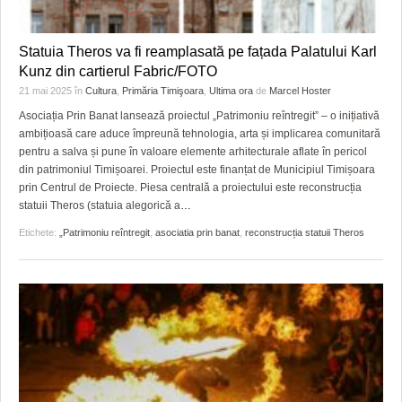
Statuia Theros va fi reamplasată pe fațada Palatului Karl
Kunz din cartierul Fabric/FOTO
21 mai 2025
în
Cultura
,
Primăria Timişoara
,
Ultima ora
de
Marcel Hoster
Asociația Prin Banat lansează proiectul „Patrimoniu reîntregit” – o inițiativă
ambițioasă care aduce împreună tehnologia, arta și implicarea comunitară
pentru a salva și pune în valoare elemente arhitecturale aflate în pericol
din patrimoniul Timișoarei. Proiectul este finanțat de Municipiul Timișoara
prin Centrul de Proiecte. Piesa centrală a proiectului este reconstrucția
statuii Theros (statuia alegorică a
…
Etichete:
„Patrimoniu reîntregit
,
asociatia prin banat
,
reconstrucția statuii Theros