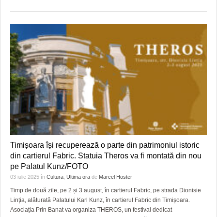
Timișoara își recuperează o parte din patrimoniul istoric
din cartierul Fabric. Statuia Theros va fi montată din nou
pe Palatul Kunz/FOTO
03 iulie 2025
în
Cultura
,
Ultima ora
de
Marcel Hoster
Timp de două zile, pe 2 și 3 august, în cartierul Fabric, pe strada Dionisie
Linția, alăturată Palatului Karl Kunz, în cartierul Fabric din Timișoara.
Asociația Prin Banat va organiza THEROS, un festival dedicat