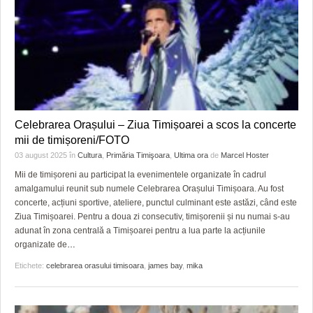
Celebrarea Orașului – Ziua Timișoarei a scos la concerte
mii de timișoreni/FOTO
03 august 2025
în
Cultura
,
Primăria Timişoara
,
Ultima ora
de
Marcel Hoster
Mii de timișoreni au participat la evenimentele organizate în cadrul
amalgamului reunit sub numele Celebrarea Orașului Timișoara. Au fost
concerte, acțiuni sportive, ateliere, punctul culminant este astăzi, când este
Ziua Timișoarei. Pentru a doua zi consecutiv, timișorenii și nu numai s-au
adunat în zona centrală a Timișoarei pentru a lua parte la acțiunile
organizate de
…
Etichete:
celebrarea orasului timisoara
,
james bay
,
mika