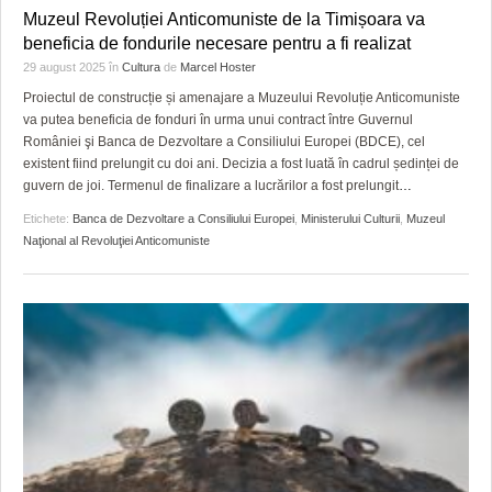
Muzeul Revoluției Anticomuniste de la Timișoara va
beneficia de fondurile necesare pentru a fi realizat
29 august 2025
în
Cultura
de
Marcel Hoster
Proiectul de construcție și amenajare a Muzeului Revoluție Anticomuniste
va putea beneficia de fonduri în urma unui contract între Guvernul
României şi Banca de Dezvoltare a Consiliului Europei (BDCE), cel
existent fiind prelungit cu doi ani. Decizia a fost luată în cadrul ședinței de
guvern de joi. Termenul de finalizare a lucrărilor a fost prelungit
…
Etichete:
Banca de Dezvoltare a Consiliului Europei
,
Ministerului Culturii
,
Muzeul
Naţional al Revoluţiei Anticomuniste