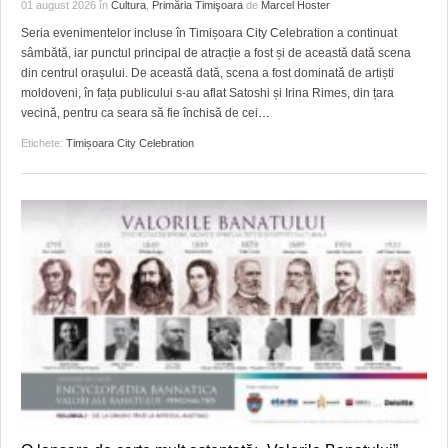
GRĂDINA TAICII DOMNULUI
CRONICĂ DE FILM
ACCIDENTE
01 august 2026
în
Cultura
,
Primăria Timişoara
de
Marcel Hoster
Seria evenimentelor incluse în Timișoara City Celebration a continuat
ZIARISTU’ DE TERASĂ
UNDE MERGEM
ANUNŢURI
sâmbătă, iar punctul principal de atracție a fost și de această dată scena
din centrul orașului. De această dată, scena a fost dominată de artiști
CU OIŞTEA-N KIERKEGAARD
FILME DOCUMENTARE
INFO SI UTILE
moldoveni, în fața publicului s-au aflat Satoshi și Irina Rimes, din țara
vecină, pentru ca seara să fie închisă de cei
…
FINANŢĂRI DE LA A LA Z
CLIPURI VIDEO
CULTURA
Etichete:
Timișoara City Celebration
PE SURSE
JOCURI ONLINE
INVATAMANT
JUSTITIE
FILME DOCUMENTARE
CLIPURI VIDEO
JOCURI ONLINE
DIVERSE
FARMACII DIN TIMIŞOARA