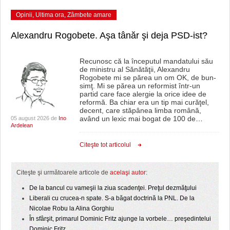
Opinii
,
Ultima ora
,
Zâmbete amare
Alexandru Rogobete. Aşa tânăr şi deja PSD-ist?
Recunosc că la începutul mandatului său
de ministru al Sănătăţii, Alexandru
Rogobete mi se părea un om OK, de bun-
simţ. Mi se părea un reformist într-un
partid care face alergie la orice idee de
reformă. Ba chiar era un tip mai curăţel,
decent, care stăpânea limba română,
având un lexic mai bogat de 100 de
…
05 august 2026 de
Ino
Ardelean
Citeşte tot articolul
Citeşte şi următoarele articole de
acelaşi autor:
De la bancul cu vameşii la ziua scadenţei. Preţul dezmăţului
Liberali cu crucea-n spate. S-a băgat doctrină la PNL. De la
Nicolae Robu la Alina Gorghiu
În sfârşit, primarul Dominic Fritz ajunge la vorbele… preşedintelui
Dominic Fritz