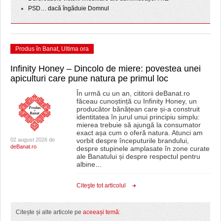
PSD… dacă îngăduie Domnul
Produs în Banat
,
Ultima ora
Infinity Honey – Dincolo de miere: povestea unei
apiculturi care pune natura pe primul loc
În urmă cu un an, cititorii deBanat.ro
făceau cunoștință cu Infinity Honey, un
producător bănățean care și-a construit
identitatea în jurul unui principiu simplu:
mierea trebuie să ajungă la consumator
exact așa cum o oferă natura. Atunci am
02 august 2026 de
vorbit despre începuturile brandului,
deBanat.ro
despre stupinele amplasate în zone curate
ale Banatului și despre respectul pentru
albine
…
Citeşte tot articolul
Citește și alte articole pe
aceeași temă
: