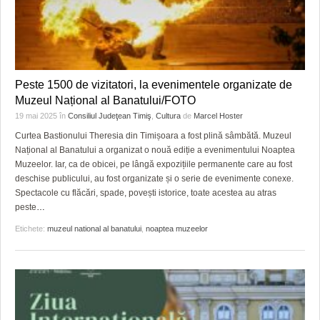
Peste 1500 de vizitatori, la evenimentele organizate de
Muzeul Național al Banatului/FOTO
19 mai 2025
în
Consiliul Judeţean Timiş
,
Cultura
de
Marcel Hoster
Curtea Bastionului Theresia din Timișoara a fost plină sâmbătă. Muzeul
Național al Banatului a organizat o nouă ediție a evenimentului Noaptea
Muzeelor. Iar, ca de obicei, pe lângă expozițiile permanente care au fost
deschise publicului, au fost organizate și o serie de evenimente conexe.
Spectacole cu flăcări, spade, povești istorice, toate acestea au atras
peste
…
Etichete:
muzeul national al banatului
,
noaptea muzeelor