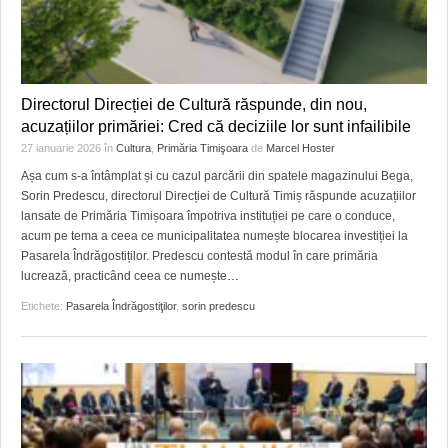
Directorul Direcției de Cultură răspunde, din nou,
acuzațiilor primăriei: Cred că deciziile lor sunt infailibile
27 ianuarie 2026
în
Cultura
,
Primăria Timişoara
de
Marcel Hoster
Așa cum s-a întâmplat și cu cazul parcării din spatele magazinului Bega,
Sorin Predescu, directorul Direcției de Cultură Timiș răspunde acuzațiilor
lansate de Primăria Timișoara împotriva instituției pe care o conduce,
acum pe tema a ceea ce municipalitatea numește blocarea investiției la
Pasarela Îndrăgostiților. Predescu contestă modul în care primăria
lucrează, practicând ceea ce numește
…
Etichete:
Pasarela Îndrăgostiţilor
,
sorin predescu