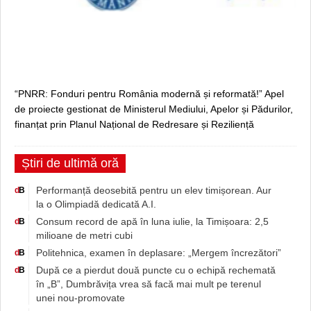
“PNRR: Fonduri pentru România modernă și reformată!” Apel
de proiecte gestionat de Ministerul Mediului, Apelor și Pădurilor,
finanțat prin Planul Național de Redresare și Reziliență
Știri de ultimă oră
Performanță deosebită pentru un elev timișorean. Aur
d
B
la o Olimpiadă dedicată A.I.
Consum record de apă în luna iulie, la Timișoara: 2,5
d
B
milioane de metri cubi
Politehnica, examen în deplasare: „Mergem încrezători”
d
B
După ce a pierdut două puncte cu o echipă rechemată
d
B
în „B”, Dumbrăvița vrea să facă mai mult pe terenul
unei nou-promovate