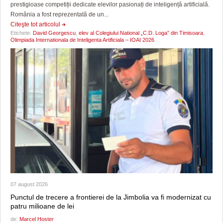
prestigioase competiții dedicate elevilor pasionați de inteligență artificială.
România a fost reprezentată de un...
Citeşte tot articolul
Etichete:
David Georgescu
,
elev al Colegiului National „C.D. Loga” din Timisoara
,
Olimpiada Internationala de Inteligenta Artificiala – IOAI 2026
07 august 2026
Punctul de trecere a frontierei de la Jimbolia va fi modernizat cu
patru milioane de lei
de:
Marcel Hoster