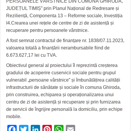
PERSOANELE VÂRSTNICE DIN COMUNA GHIRODA,
GRĂDINA TAICII DOMNULUI
CRONICĂ DE FILM
ACCIDENTE
JUDEȚUL TIMIȘ” prin Planul Național de Redresare și
ZIARISTU’ DE TERASĂ
UNDE MERGEM
ANUNŢURI
Reziliență, Componenta 13 – Reforme sociale, Investiția
I4.Crearea unei rețele de centre de zi de asistență și
CU OIŞTEA-N KIERKEGAARD
FILME DOCUMENTARE
INFO SI UTILE
recuperare pentru persoanele vârstnice.
FINANŢĂRI DE LA A LA Z
CLIPURI VIDEO
CULTURA
A fost semnat contractul de finanțare nr. 1838/07.11.2023,
valoarea totală a finanțării nerambursabile fiind de
PE SURSE
JOCURI ONLINE
INVATAMANT
6.673.627,17 lei cu TVA.
JUSTITIE
Obiectivul general al proiectului îl reprezintă creșterea
gradului de acoperire cuservicii sociale pentru grupul
FILME DOCUMENTARE
vulnerabil „persoane vârstnice” și îmbunătățirea calității
CLIPURI VIDEO
infrastructurii de sănătate și sociale în comuna Ghiroda,
prin construirea, echiparea și operaționalizarea unui
JOCURI ONLINE
centru de zi de asistență și recuperare și prin furnizarea
DIVERSE
de servicii de îngrijire personală la domiciliu, prin echipe
mobile.
FARMACII DIN TIMIŞOARA
Facebook
Twitter
LinkedIn
Pinterest
WhatsApp
Email