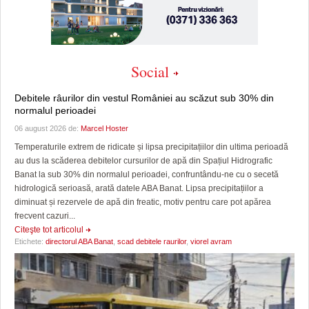
Social
Debitele râurilor din vestul României au scăzut sub 30% din
normalul perioadei
06 august 2026 de:
Marcel Hoster
Temperaturile extrem de ridicate și lipsa precipitațiilor din ultima perioadă
au dus la scăderea debitelor cursurilor de apă din Spațiul Hidrografic
Banat la sub 30% din normalul perioadei, confruntându-ne cu o secetă
hidrologică serioasă, arată datele ABA Banat. Lipsa precipitațiilor a
diminuat și rezervele de apă din freatic, motiv pentru care pot apărea
frecvent cazuri...
Citeşte tot articolul
Etichete:
directorul ABA Banat
,
scad debitele raurilor
,
viorel avram