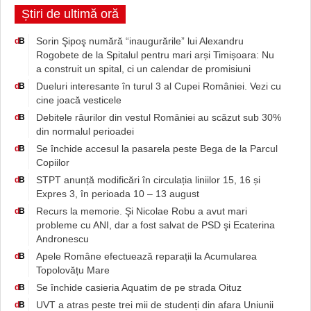
Știri de ultimă oră
Sorin Şipoş numără “inaugurările” lui Alexandru
d
B
Rogobete de la Spitalul pentru mari arși Timișoara: Nu
a construit un spital, ci un calendar de promisiuni
Dueluri interesante în turul 3 al Cupei României. Vezi cu
d
B
cine joacă vesticele
Debitele râurilor din vestul României au scăzut sub 30%
d
B
din normalul perioadei
Se închide accesul la pasarela peste Bega de la Parcul
d
B
Copiilor
STPT anunță modificări în circulația liniilor 15, 16 și
d
B
Expres 3, în perioada 10 – 13 august
Recurs la memorie. Şi Nicolae Robu a avut mari
d
B
probleme cu ANI, dar a fost salvat de PSD şi Ecaterina
Andronescu
Apele Române efectuează reparații la Acumularea
d
B
Topolovățu Mare
Se închide casieria Aquatim de pe strada Oituz
d
B
UVT a atras peste trei mii de studenți din afara Uniunii
d
B