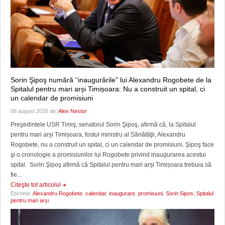
Sorin Şipoş numără “inaugurările” lui Alexandru Rogobete de la
Spitalul pentru mari arși Timișoara: Nu a construit un spital, ci
un calendar de promisiuni
06 august 2026 de:
Alex Nestor
Preşedintele USR Timiş, senatorul Sorin Şipoş, afirmă că, la Spitalul
pentru mari arși Timișoara, fostul ministru al Sănătăţii, Alexandru
Rogobete, nu a construit un spital, ci un calendar de promisiuni. Şipoş face
şi o cronologie a promisiunilor lui Rogobete privind inaugurarea acestui
spital. Sorin Şipoş afirmă că Spitalul pentru mari arși Timișoara trebuia să
fie...
Citeşte tot articolul
Etichete:
Alexandru Rogobete
,
calendar
,
inaugurare
,
promisiuni
,
Sorin Sipos
,
Spitalul
pentru mari arși