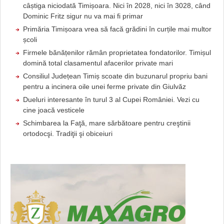
câștiga niciodată Timișoara. Nici în 2028, nici în 3028, când
Dominic Fritz sigur nu va mai fi primar
Primăria Timișoara vrea să facă grădini în curțile mai multor
școli
Firmele bănățenilor rămân proprietatea fondatorilor. Timișul
domină total clasamentul afacerilor private mari
Consiliul Județean Timiș scoate din buzunarul propriu bani
pentru a incinera oile unei ferme private din Giulvăz
Dueluri interesante în turul 3 al Cupei României. Vezi cu
cine joacă vesticele
Schimbarea la Faţă, mare sărbătoare pentru creştinii
ortodocşi. Tradiţii şi obiceiuri