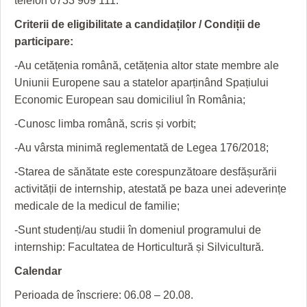
telefon 0733 909 111.
HARTA TIMIŞOAREI
Criterii de eligibilitate a candidaților / Condiții de
LICEE, ŞCOLI ŞI GRĂDINIŢE DIN TIMIŞ
participare:
PRIMĂRIILE DIN TIMIŞ
-Au cetățenia română, cetățenia altor state membre ale
Uniunii Europene sau a statelor aparținând Spațiului
SFATUL MEDICULUI
Economic European sau domiciliul în România;
SFATURI JURIDICE
-Cunosc limba română, scris și vorbit;
-Au vârsta minimă reglementată de Legea 176/2018;
-Starea de sănătate este corespunzătoare desfășurării
activității de internship, atestată pe baza unei adeverințe
medicale de la medicul de familie;
-Sunt studenți/au studii în domeniul programului de
internship: Facultatea de Horticultură și Silvicultură.
Calendar
Perioada de înscriere: 06.08 – 20.08.