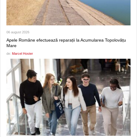
06 august 2026
Apele Române efectuează reparații la Acumularea Topolovățu
Mare
de:
Marcel Hoster