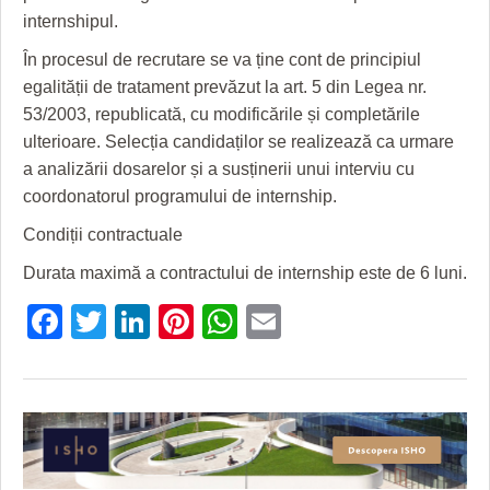
internshipul.
În procesul de recrutare se va ține cont de principiul
egalității de tratament prevăzut la art. 5 din Legea nr.
53/2003, republicată, cu modificările și completările
ulterioare. Selecția candidaților se realizează ca urmare
a analizării dosarelor și a susținerii unui interviu cu
coordonatorul programului de internship.
Condiții contractuale
Durata maximă a contractului de internship este de 6 luni.
Facebook
Twitter
LinkedIn
Pinterest
WhatsApp
Email