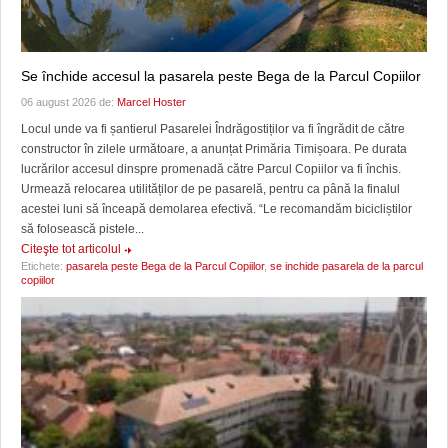
Se închide accesul la pasarela peste Bega de la Parcul Copiilor
06 august 2026 de:
Marcel Hoster
Locul unde va fi șantierul Pasarelei Îndrăgostiților va fi îngrădit de către
constructor în zilele următoare, a anunțat Primăria Timișoara. Pe durata
lucrărilor accesul dinspre promenadă către Parcul Copiilor va fi închis.
Urmează relocarea utilităților de pe pasarelă, pentru ca până la finalul
acestei luni să înceapă demolarea efectivă. “Le recomandăm bicicliștilor
să folosească pistele...
Citeşte tot articolul
Etichete:
pasarela peste Bega de la Parcul Copiilor
,
se inchide pasarela de la parcul
copiilor