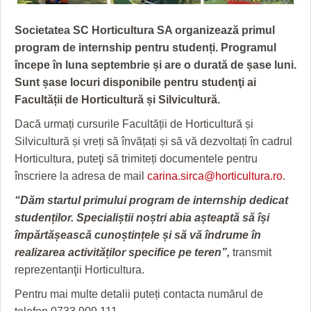
GRĂDINA TAICII DOMNULUI
CRONICĂ DE FILM
ACCIDENTE
Societatea SC Horticultura SA organizează primul
ZIARISTU’ DE TERASĂ
UNDE MERGEM
ANUNŢURI
program de internship pentru studenți.
Programul
CU OIŞTEA-N KIERKEGAARD
FILME DOCUMENTARE
INFO SI UTILE
începe în luna septembrie și are o durată de șase luni.
Sunt
șase locuri disponibile pentru studenţi ai
FINANŢĂRI DE LA A LA Z
CLIPURI VIDEO
CULTURA
Facultății de Horticultură și Silvicultură.
PE SURSE
JOCURI ONLINE
INVATAMANT
Dacă urmați cursurile Facultății de Horticultură și
Silvicultură și vreți să învățați și să vă dezvoltați în cadrul
JUSTITIE
Horticultura, puteţi să trimiteți documentele pentru
FILME DOCUMENTARE
înscriere la adresa de mail
carina.sirca@horticultura.ro
.
“Dăm startul primului program de internship dedicat
CLIPURI VIDEO
studenților. Specialiștii noștri abia așteaptă să își
JOCURI ONLINE
împărtășească cunoștințele și să vă îndrume în
realizarea activităților specifice pe teren”,
transmit
DIVERSE
reprezentanţii Horticultura.
FARMACII DIN TIMIŞOARA
Pentru mai multe detalii puteți contacta numărul de