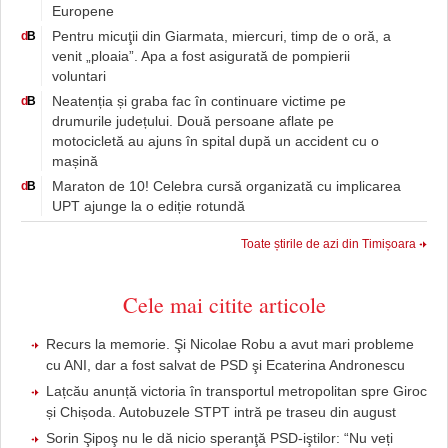
Europene
Pentru micuţii din Giarmata, miercuri, timp de o oră, a
d
B
venit „ploaia”. Apa a fost asigurată de pompierii
voluntari
Neatenția și graba fac în continuare victime pe
d
B
drumurile județului. Două persoane aflate pe
motocicletă au ajuns în spital după un accident cu o
mașină
Maraton de 10! Celebra cursă organizată cu implicarea
d
B
UPT ajunge la o ediție rotundă
Toate știrile de azi din Timișoara
Cele mai citite articole
Recurs la memorie. Şi Nicolae Robu a avut mari probleme
cu ANI, dar a fost salvat de PSD şi Ecaterina Andronescu
Lațcău anunță victoria în transportul metropolitan spre Giroc
și Chișoda. Autobuzele STPT intră pe traseu din august
Sorin Şipoş nu le dă nicio speranţă PSD-iştilor: “Nu veți