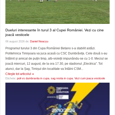
Dueluri interesante în turul 3 al Cupei României. Vezi cu cine
joacă vesticele
06 august 2026 de:
Daniel Neacșu
Programul turului 3 din Cupa României Betano s-a stabilit astăzi.
Politehnica Timișoara va juca acasă cu CSC Dumbrăvița. Cele două s-au
întâlnit și amical de puțin timp, alb-violeții impunându-se cu 1-0. Meciul se
joacă miercuri, 12 august, de la ora 17.30, pe stadionul „Electrica”. Tot
atunci, dar la Șag, Timișul din localitate va întâlni CSM...
Citeşte tot articolul
Etichete:
poli vs dumbravita in cupa
,
sag resita in cupa
,
Vezi cum joaca vesticele