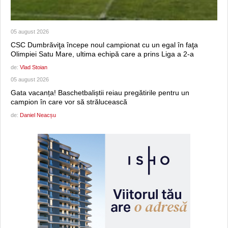
05 august 2026
CSC Dumbrăviţa începe noul campionat cu un egal în faţa
Olimpiei Satu Mare, ultima echipă care a prins Liga a 2-a
de:
Vlad Stoian
05 august 2026
Gata vacanța! Baschetbaliștii reiau pregătirile pentru un
campion în care vor să strălucească
de:
Daniel Neacșu