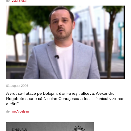
de:
Vlad Stoian
01 august 2026
A vrut să-l atace pe Bolojan, dar i-a ieşit altceva. Alexandru
Rogobete spune că Nicolae Ceauşescu a fost… “unicul vizionar
al țării”
de:
Ino Ardelean