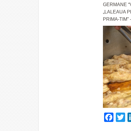
GERMANE “V
„LALEAUA P
PRIMA-TIM”
Fac
T