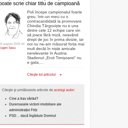
poate scrie chiar titlu de campioană
Poli începe campionatul foarte
greu, într-un meci cu o
contracandidată la promovare.
Chindia Târgoviște nu e una
dintre cele 12 echipe care vin
să joace fără miză, neavând
drept de joc în prima divizie, iar
noi nu ne-am măsurat forța mai
04 august 2026 de
Eugen Sasu
mult decât în niște amicale
nerelevante în Austria.
Stadionul „Eroii Timișoarei” nu
e gata,
…
Citeşte tot articolul
Citeşte şi următoarele articole de
acelaşi autor
:
Cine a tras vântul?
Dureroasele victorii imobiliare ale
administrației Fritz
PSD… dacă îngăduie Domnul