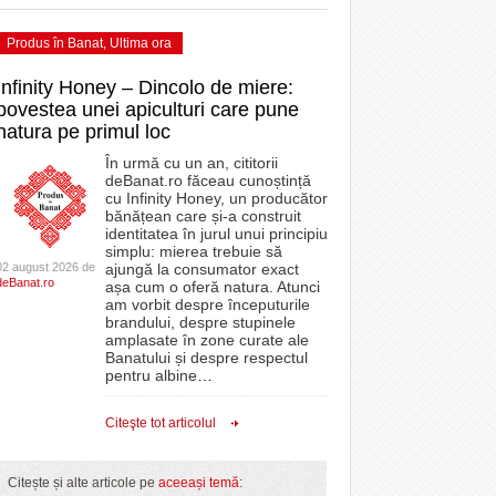
Produs în Banat
,
Ultima ora
Infinity Honey – Dincolo de miere:
povestea unei apiculturi care pune
natura pe primul loc
În urmă cu un an, cititorii
deBanat.ro făceau cunoștință
cu Infinity Honey, un producător
bănățean care și-a construit
identitatea în jurul unui principiu
simplu: mierea trebuie să
02 august 2026 de
ajungă la consumator exact
deBanat.ro
așa cum o oferă natura. Atunci
am vorbit despre începuturile
brandului, despre stupinele
amplasate în zone curate ale
Banatului și despre respectul
pentru albine
…
Citeşte tot articolul
Citește și alte articole pe
aceeași temă
: