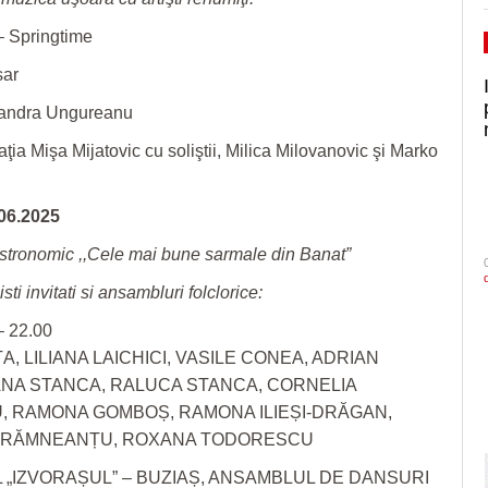
– Springtime
sar
xandra Ungureanu
ţia Mişa Mijatovic cu soliştii, Milica Milovanovic şi Marko
06.2025
stronomic ,,Cele mai bune sarmale din Banat”
sti invitati si ansambluri folclorice:
– 22.00
, LILIANA LAICHICI, VASILE CONEA, ADRIAN
ANA STANCA, RALUCA STANCA, CORNELIA
, RAMONA GOMBOȘ, RAMONA ILIEȘI-DRĂGAN,
 RĂMNEANȚU, ROXANA TODORESCU
„IZVORAȘUL” – BUZIAȘ, ANSAMBLUL DE DANSURI