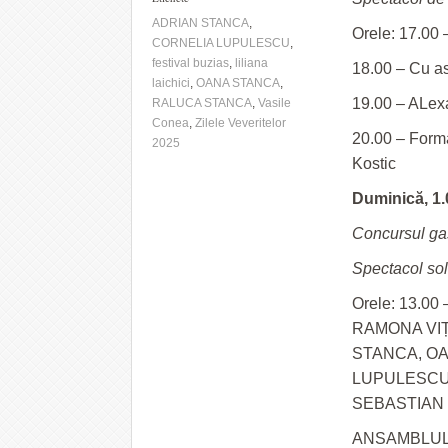
ADRIAN STANCA
,
Orele: 17.00 
CORNELIA LUPULESCU
,
festival buzias
,
liliana
18.00 – Cu a
laichici
,
OANA STANCA
,
19.00 – ALe
RALUCA STANCA
,
Vasile
Conea
,
Zilele Veveritelor
20.00 – Forma
2025
Kostic
Duminică, 1.
Concursul ga
Spectacol soli
Orele: 13.00 
RAMONA VIȚA
STANCA, O
LUPULESCU
SEBASTIAN
ANSAMBLUL 