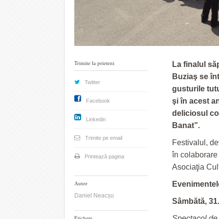
Trimite la prieteni
La finalul să
Buziaş se în
Twitter
gusturile tut
şi în acest a
Facebook
deliciosul c
Linkedin
Banat”.
Trimite pe email
Festivalul, de
în colaborare
Printează pagina
Asociaţia Cul
Autor
Evenimentel
Daniel Neacșu
Sâmbătă, 31
Etichete
Spectacol de 