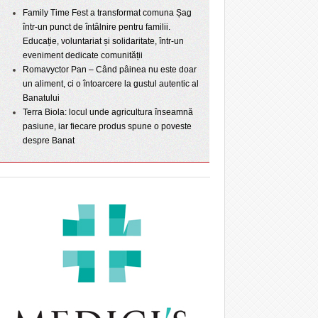
Family Time Fest a transformat comuna Șag
într-un punct de întâlnire pentru familii.
Educație, voluntariat și solidaritate, într-un
eveniment dedicate comunității
Romavyctor Pan – Când pâinea nu este doar
un aliment, ci o întoarcere la gustul autentic al
Banatului
Terra Biola: locul unde agricultura înseamnă
pasiune, iar fiecare produs spune o poveste
despre Banat