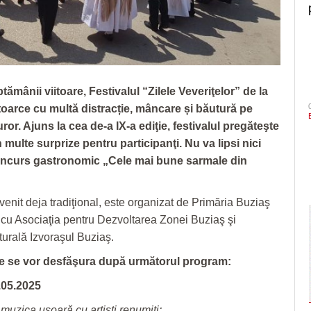
ptămânii viitoare, Festivalul “Zilele Veveriţelor” de la
toarce cu multă distracție, mâncare și băutură pe
uror. Ajuns la cea de-a IX-a ediţie, festivalul pregăteşte
n multe surprize pentru participanţi. Nu va lipsi nici
oncurs gastronomic „Cele mai bune sarmale din
venit deja tradiţional, este organizat de Primăria Buziaş
 cu Asociaţia pentru Dezvoltarea Zonei Buziaş şi
turală Izvoraşul Buziaş.
e se vor desfăşura după următorul program:
.05.2025
muzica uşoară cu artişti renumiţi: