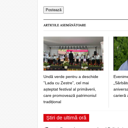
ARTICOLE ASEMĂNĂTOARE
Undă verde pentru a deschide
Evenime
”Lada cu Zestre”, cel mai
„Sărbăto
așteptat festival al primăverii,
anivers
care promovează patrimoniul
carieră 
tradițional
Știri de ultimă oră