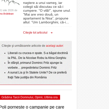
CLIPURI VIDEO
naştere a unui vameş, iar
- acum 2 zile
- 1
Sărbătoarea continuă! Zeci de mii de oameni
proiectelor derulate de instituție din fonduri
omovare
colegii săi discutau ce să-i
- 11 December 2025
au celebrat a treia seară la rând Ziua Timișoarei
JOCURI ONLINE
europene/FOTO
cumpere. “O vilă!”, spune unul.
31 iulie 2026 de
amentul cu o victorie
Ino Ardelean
- 2 August 2026
“Mai are vreo două, un
DIVERSE
apartament la Nisa”, propune
- 25 July 2026
ANAF oferă persoanelor fizice posibilitatea să
dicat
odus
altul. “Um Lamborghini, că-i
…
Iniţiativă inedită pentru Zilele Orașului
beneficieze de Declarația Unică 212
FARMACII DIN
învins o echipă de
- 25 November 2025
Sânnicolau: ziua de vineri va fi dedicată special
precompletată
TIMIŞOARA
Citeşte tot articolul
uly 2026
- 2 August 2026
talentelor locale
HARTA TIMIŞOAREI
Romanian Business Leaders lansează RBL
View all
- 19 November
Banat, prima filială din vestul țării
NL
LICEE, ŞCOLI ŞI
Citeşte şi următoarele articole de
acelaşi autor:
2025
e la
GRĂDINIŢE DIN TIMIŞ
July
Liberali cu crucea-n spate. S-a băgat doctrină
View all
PRIMĂRIILE DIN TIMIŞ
la PNL. De la Nicolae Robu la Alina Gorghiu
În sfârşit, primarul Dominic Fritz ajunge la
SFATUL MEDICULUI
vorbele… preşedintelui Dominic Fritz
SFATURI JURIDICE
A sunat Lia şi în Statele Unite? De ce preferă
fraţii Tate justiţia din România
Grădina Taicii Domnului
,
Opinii
,
Ultima ora
Poli pornește o campanie pe care