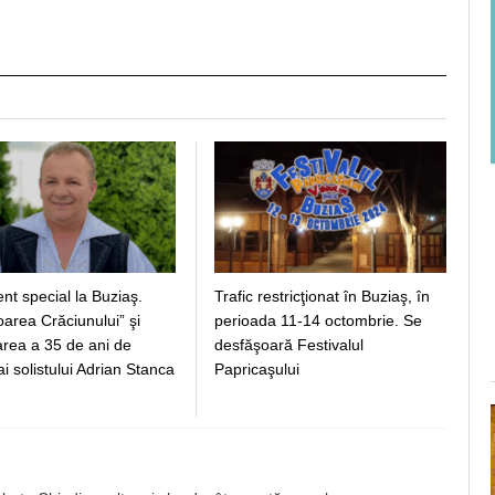
nt special la Buziaş.
Trafic restricţionat în Buziaş, în
area Crăciunului” şi
perioada 11-14 octombrie. Se
area a 35 de ani de
desfăşoară Festivalul
ai solistului Adrian Stanca
Papricaşului