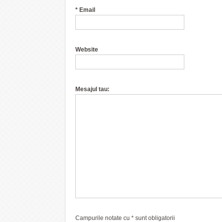
*
Email
Website
Mesajul tau:
Campurile notate cu
*
sunt obligatorii