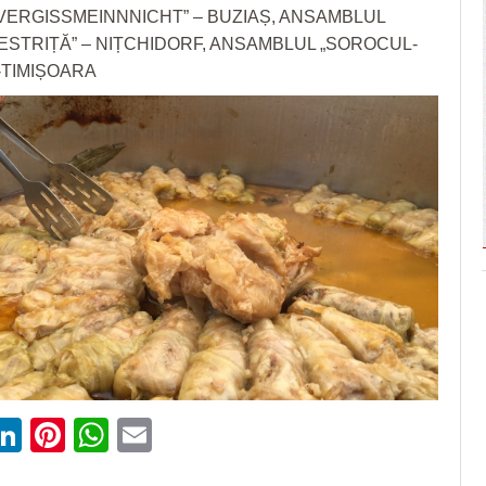
ERGISSMEINNNICHT” – BUZIAȘ, ANSAMBLUL
ESTRIȚĂ” – NIȚCHIDORF, ANSAMBLUL „SOROCUL-
 -TIMIȘOARA
ebook
witter
LinkedIn
Pinterest
WhatsApp
Email