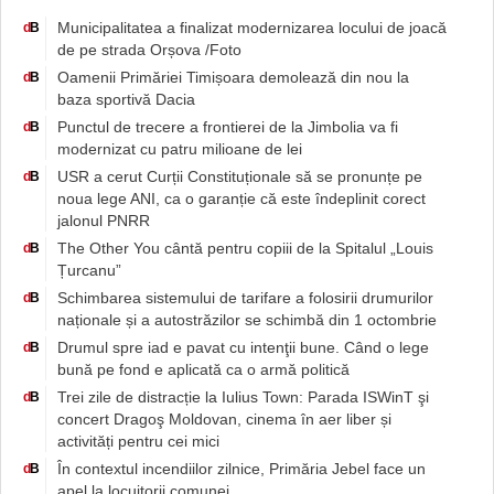
Municipalitatea a finalizat modernizarea locului de joacă
d
B
de pe strada Orșova /Foto
Oamenii Primăriei Timișoara demolează din nou la
d
B
baza sportivă Dacia
Punctul de trecere a frontierei de la Jimbolia va fi
d
B
modernizat cu patru milioane de lei
USR a cerut Curții Constituționale să se pronunțe pe
d
B
noua lege ANI, ca o garanție că este îndeplinit corect
jalonul PNRR
The Other You cântă pentru copiii de la Spitalul „Louis
d
B
Țurcanu”
Schimbarea sistemului de tarifare a folosirii drumurilor
d
B
naționale și a autostrăzilor se schimbă din 1 octombrie
Drumul spre iad e pavat cu intenţii bune. Când o lege
d
B
bună pe fond e aplicată ca o armă politică
Trei zile de distracție la Iulius Town: Parada ISWinT şi
d
B
concert Dragoş Moldovan, cinema în aer liber și
activități pentru cei mici
În contextul incendiilor zilnice, Primăria Jebel face un
d
B
apel la locuitorii comunei