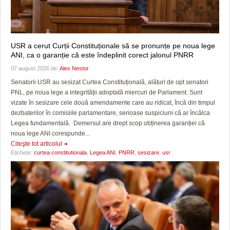
USR a cerut Curții Constituționale să se pronunțe pe noua lege
ANI, ca o garanție că este îndeplinit corect jalonul PNRR
07 august 2026 de:
Alex Nestor
Senatorii USR au sesizat Curtea Constituțională, alături de opt senatori
PNL, pe noua lege a integrității adoptată miercuri de Parlament. Sunt
vizate în sesizare cele două amendamente care au ridicat, încă din timpul
dezbaterilor în comisiile parlamentare, serioase suspiciuni că ar încălca
Legea fundamentală. Demersul are drept scop obținerea garanției că
noua lege ANI corespunde...
Citeşte tot articolul
Etichete:
curtea constitutionala
,
Legea ANI
,
PNRR
,
sesizare
,
usr