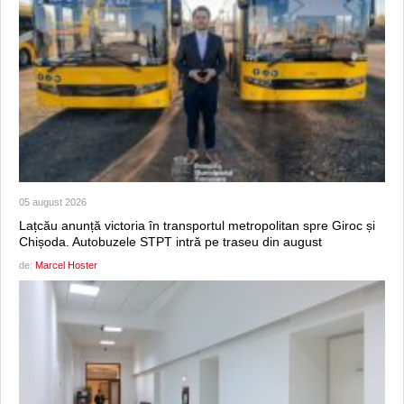
05 august 2026
Lațcău anunță victoria în transportul metropolitan spre Giroc și
Chișoda. Autobuzele STPT intră pe traseu din august
de:
Marcel Hoster