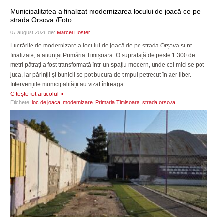
Municipalitatea a finalizat modernizarea locului de joacă de pe
strada Orșova /Foto
07 august 2026 de:
Marcel Hoster
Lucrările de modernizare a locului de joacă de pe strada Orșova sunt
finalizate, a anunțat Primăria Timișoara. O suprafață de peste 1.300 de
metri pătrați a fost transformată într-un spațiu modern, unde cei mici se pot
juca, iar părinții și bunicii se pot bucura de timpul petrecut în aer liber.
Intervențiile municipalității au vizat întreaga...
Citeşte tot articolul
Etichete:
loc de joaca
,
modernizare
,
Primaria Timisoara
,
strada orsova