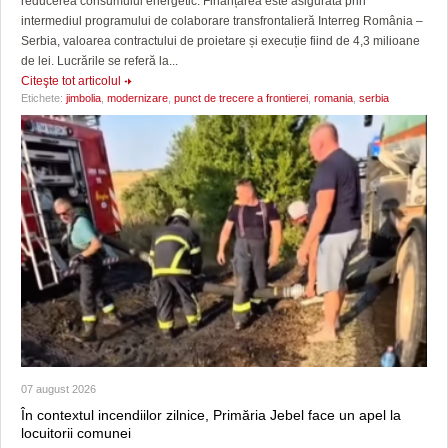
reducerea consumului energetic. Finanțarea este asigurată prin
intermediul programului de colaborare transfrontalieră Interreg România –
Serbia, valoarea contractului de proietare și execuție fiind de 4,3 milioane
de lei. Lucrările se referă la...
Citeşte tot articolul
Etichete:
jimbolia
,
modernizare
,
punct de trecere a frontierei
,
romania
,
serbia
07 august 2026
În contextul incendiilor zilnice, Primăria Jebel face un apel la
locuitorii comunei