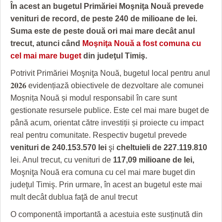
GRĂDINA TAICII DOMNULUI
CRONICĂ DE FILM
ACCIDENTE
În acest an bugetul Primăriei Moşniţa Nouă prevede
venituri de record, de peste 240 de milioane de lei.
ZIARISTU’ DE TERASĂ
UNDE MERGEM
ANUNŢURI
Suma este de peste două ori mai mare decât anul
CU OIŞTEA-N KIERKEGAARD
FILME DOCUMENTARE
INFO SI UTILE
trecut, atunci când
Moşniţa Nouă a fost comuna cu
cel mai mare buget
din judeţul Timiş.
FINANŢĂRI DE LA A LA Z
CLIPURI VIDEO
CULTURA
Potrivit Primăriei Moşniţa Nouă, bugetul local pentru anul
PE SURSE
JOCURI ONLINE
INVATAMANT
𝟐𝟎𝟐𝟔 evidențiază obiectivele de dezvoltare ale comunei
Moșnița Nouă și modul responsabil în care sunt
JUSTITIE
gestionate resursele publice. Este cel mai mare buget de
până acum, orientat către investiții și proiecte cu impact
FILME DOCUMENTARE
real pentru comunitate. Respectiv bugetul prevede
CLIPURI VIDEO
venituri de 240.153.570 lei
şi
cheltuieli de 227.119.810
lei. Anul trecut, cu venituri de
117,09 milioane de lei,
JOCURI ONLINE
Moşniţa Nouă era comuna cu cel mai mare buget din
judeţul Timiş. Prin urmare, în acest an bugetul este mai
DIVERSE
mult decât dublua faţă de anul trecut
FARMACII DIN TIMIŞOARA
O componentă importantă a acestuia este susținută din