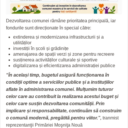
Dezvoltarea comunei rămâne prioritatea principală, iar
fondurile sunt direcționate în special către:
extinderea și modernizarea infrastructurii și a
utilităților
investiții în școli și grădinițe
amenajarea de spații verzi și zone pentru recreere
susținerea activităților culturale și sportive
digitalizarea și eficientizarea administrației publice
“În același timp, bugetul asigură funcționarea în
condiții optime a serviciilor publice și a instituțiilor
aflate în administrarea comunei. Mulțumim tuturor
celor care au contribuit la realizarea acestui buget și
celor care susțin dezvoltarea comunității. Prin
implicare și responsabilitate, continuăm să construim
o comună modernă, pregătită pentru viitor.”,
tranmist
reprezentanţii Primăriei Moşniţa Nouă