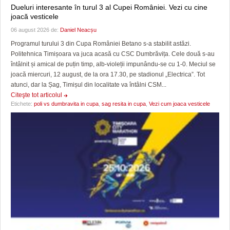
Dueluri interesante în turul 3 al Cupei României. Vezi cu cine
joacă vesticele
06 august 2026 de:
Daniel Neacșu
Programul turului 3 din Cupa României Betano s-a stabilit astăzi.
Politehnica Timișoara va juca acasă cu CSC Dumbrăvița. Cele două s-au
întâlnit și amical de puțin timp, alb-violeții impunându-se cu 1-0. Meciul se
joacă miercuri, 12 august, de la ora 17.30, pe stadionul „Electrica”. Tot
atunci, dar la Șag, Timișul din localitate va întâlni CSM...
Citeşte tot articolul
Etichete:
poli vs dumbravita in cupa
,
sag resita in cupa
,
Vezi cum joaca vesticele