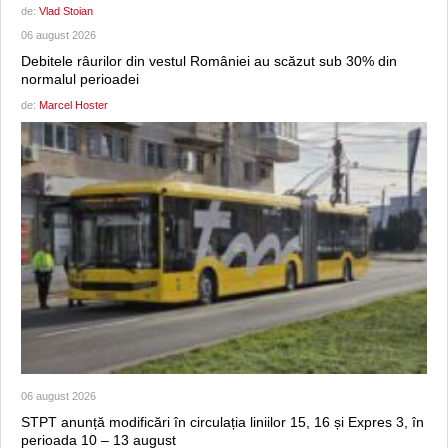
de:
Vlad Stoian
06 august 2026
Debitele râurilor din vestul României au scăzut sub 30% din
normalul perioadei
de:
Marcel Hoster
06 august 2026
STPT anunță modificări în circulația liniilor 15, 16 și Expres 3, în
perioada 10 – 13 august