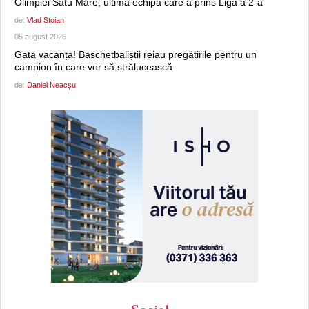
Olimpiei Satu Mare, ultima echipă care a prins Liga a 2-a
de:
Vlad Stoian
05 august 2026
Gata vacanța! Baschetbaliștii reiau pregătirile pentru un
campion în care vor să strălucească
de:
Daniel Neacșu