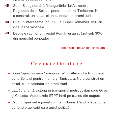
Sorin Şipoş numără “inaugurările” lui Alexandru
d
B
Rogobete de la Spitalul pentru mari arși Timișoara: Nu
a construit un spital, ci un calendar de promisiuni
Dueluri interesante în turul 3 al Cupei României. Vezi cu
d
B
cine joacă vesticele
Debitele râurilor din vestul României au scăzut sub 30%
d
B
din normalul perioadei
Toate știrile de azi din Timișoara
Cele mai citite articole
Sorin Şipoş numără “inaugurările” lui Alexandru Rogobete
de la Spitalul pentru mari arși Timișoara: Nu a construit un
spital, ci un calendar de promisiuni
Lațcău anunță victoria în transportul metropolitan spre Giroc
și Chișoda. Autobuzele STPT intră pe traseu din august
Drumul spre iad e pavat cu intenţii bune. Când o lege bună
pe fond e aplicată ca o armă politică