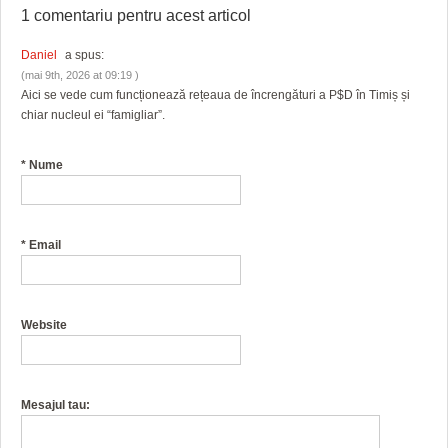
1 comentariu pentru
acest articol
Daniel
a spus:
(mai 9th, 2026 at 09:19 )
Aici se vede cum funcționează rețeaua de încrengături a P$D în Timiș și
chiar nucleul ei “famigliar”.
*
Nume
*
Email
Website
Mesajul tau: