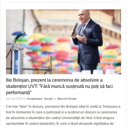
Ilie Bolojan, prezent la ceremonia de absolvire a
studenților UVT: ”Fără muncă susținută nu poți să faci
performanță”
16 mai 2026
în
Invatamant
,
Social
de
Marcel Hoster
Cel mai ”liber” în discurs, premierul Ilie Bolojan aflat în vizită la Timișoara a
fost în momentul în care a participat și a susținut un discurs la ceremonia
de absolvire a studenților din cadrul Universității de Vest. A fost singura
oportunitate în cadrul deplasării, în care a lăsat deoparte rigiditatea de