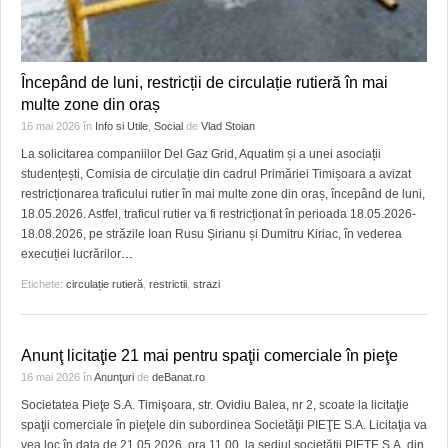
Începând de luni, restricții de circulație rutieră în mai
multe zone din oraș
16 mai 2026
în
Info si Utile
,
Social
de
Vlad Stoian
La solicitarea companiilor Del Gaz Grid, Aquatim și a unei asociații
studențești, Comisia de circulație din cadrul Primăriei Timișoara a avizat
restricționarea traficului rutier în mai multe zone din oraș, începând de luni,
18.05.2026. Astfel, traficul rutier va fi restricționat în perioada 18.05.2026-
18.08.2026, pe străzile Ioan Rusu Șirianu și Dumitru Kiriac, în vederea
execuției lucrărilor
…
Etichete:
circulație rutieră
,
restrictii
,
strazi
Anunţ licitaţie 21 mai pentru spaţii comerciale în pieţe
16 mai 2026
în
Anunţuri
de
deBanat.ro
Societatea Pieţe S.A. Timişoara, str. Ovidiu Balea, nr 2, scoate la licitaţie
spaţii comerciale în pieţele din subordinea Societăţii PIEŢE S.A. Licitaţia va
vea loc în data de 21.05.2026, ora 11.00, la sediul societăţii PIEŢE S.A. din