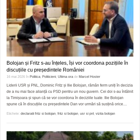
Bolojan și Fritz s-au înțeles, își vor coordona pozițiile în
discuțiile cu președintele României
16 mai 2026
în
Politica
,
Politicieni
,
Ultima ora
de
Marcel Hoster
Liderii USR și PNL, Dominic Fritz și Ilie Bolojan, rămân ferm uniți în decizia
de a nu mai face alianță cu PSD pentru un nou guvern. Cei doi s-au întâlnit
la Timișoara și spun că se vor coordona în deciziile luate. Ilie Bolojan
spune că în discuțiile cu președintele Dan vor urmări să susțină orice
…
Etichete:
declaratii fritz si bolojan
,
fritz si bolojan
,
usr si pnl
,
vizita bolojan