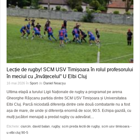
Lecție de rugby! SCM USV Timișoara în rolul profesorului
în meciul cu „învățecelul” U Elbi Cluj
16 mai 2026
în
Sport
de
Daniel Neacșu
Ultima etapă a turului Ligii Naționale de rugby a programat pe arena
Gheorghe Rășcanu partida dintre SCM USV Timișoara și Universitatea
Elbi Cluj. Parcă niciodată diferența dintre cele două combatante nu a fost
așa de mare, de unde și diferența enormă de scor, 90:5. Echipa gazdă, cu
mulți jucători menajați a predat rugby cu adevărat
…
Etichete:
ciurcin
,
david balan
,
rugby
,
scm preda lectii de rugby
,
scm usv timisoara -
u elbi cluj 90-5