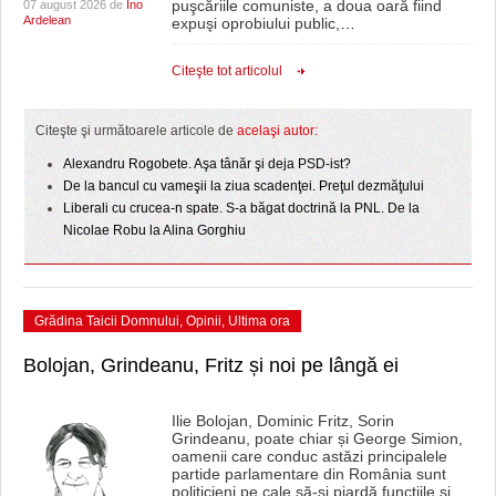
puşcăriile comuniste, a doua oară fiind
07 august 2026 de
Ino
Ardelean
expuşi oprobiului public,
…
Citeşte tot articolul
Citeşte şi următoarele articole de
acelaşi autor:
Alexandru Rogobete. Aşa tânăr şi deja PSD-ist?
De la bancul cu vameşii la ziua scadenţei. Preţul dezmăţului
Liberali cu crucea-n spate. S-a băgat doctrină la PNL. De la
Nicolae Robu la Alina Gorghiu
Grădina Taicii Domnului
,
Opinii
,
Ultima ora
Bolojan, Grindeanu, Fritz și noi pe lângă ei
Ilie Bolojan, Dominic Fritz, Sorin
Grindeanu, poate chiar și George Simion,
oamenii care conduc astăzi principalele
partide parlamentare din România sunt
politicieni pe cale să-și piardă funcțiile și