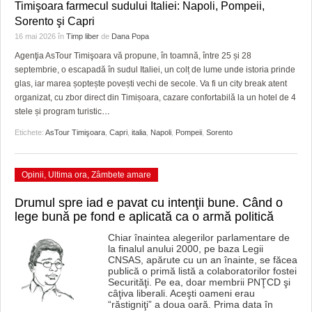
Timişoara farmecul sudului Italiei: Napoli, Pompeii,
Sorento şi Capri
16 mai 2026
în
Timp liber
de
Dana Popa
Agenţia AsTour Timişoara vă propune, în toamnă, între 25 și 28
septembrie, o escapadă în sudul Italiei, un colț de lume unde istoria prinde
glas, iar marea șoptește povești vechi de secole. Va fi un city break atent
organizat, cu zbor direct din Timișoara, cazare confortabilă la un hotel de 4
stele și program turistic
…
Etichete:
AsTour Timişoara
,
Capri
,
italia
,
Napoli
,
Pompeii
,
Sorento
Opinii
,
Ultima ora
,
Zâmbete amare
Drumul spre iad e pavat cu intenţii bune. Când o
lege bună pe fond e aplicată ca o armă politică
Chiar înaintea alegerilor parlamentare de
la finalul anului 2000, pe baza Legii
CNSAS, apărute cu un an înainte, se făcea
publică o primă listă a colaboratorilor fostei
Securităţi. Pe ea, doar membrii PNŢCD şi
câţiva liberali. Aceşti oameni erau
“răstigniţi” a doua oară. Prima data în