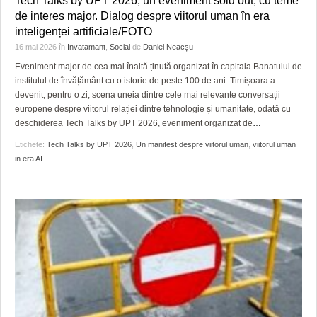
Tech Talks by UPT 2026, un eveniment sold out, cu teme
de interes major. Dialog despre viitorul uman în era
inteligenței artificiale/FOTO
16 mai 2026
în
Invatamant
,
Social
de
Daniel Neacșu
Eveniment major de cea mai înaltă ținută organizat în capitala Banatului de
institutul de învățământ cu o istorie de peste 100 de ani. Timișoara a
devenit, pentru o zi, scena uneia dintre cele mai relevante conversații
europene despre viitorul relației dintre tehnologie și umanitate, odată cu
deschiderea Tech Talks by UPT 2026, eveniment organizat de
…
Etichete:
Tech Talks by UPT 2026
,
Un manifest despre viitorul uman
,
viitorul uman
in era AI