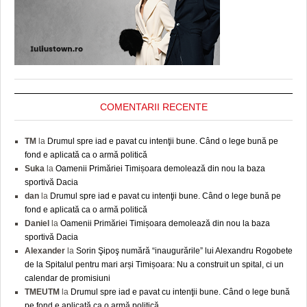
COMENTARII RECENTE
TM
la
Drumul spre iad e pavat cu intenţii bune. Când o lege bună pe
fond e aplicată ca o armă politică
Suka
la
Oamenii Primăriei Timișoara demolează din nou la baza
sportivă Dacia
dan
la
Drumul spre iad e pavat cu intenţii bune. Când o lege bună pe
fond e aplicată ca o armă politică
Daniel
la
Oamenii Primăriei Timișoara demolează din nou la baza
sportivă Dacia
Alexander
la
Sorin Şipoş numără “inaugurările” lui Alexandru Rogobete
de la Spitalul pentru mari arși Timișoara: Nu a construit un spital, ci un
calendar de promisiuni
TMEUTM
la
Drumul spre iad e pavat cu intenţii bune. Când o lege bună
pe fond e aplicată ca o armă politică