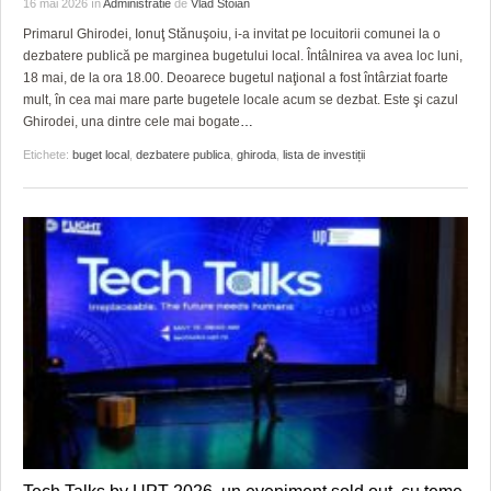
16 mai 2026
în
Administratie
de
Vlad Stoian
Primarul Ghirodei, Ionuţ Stănuşoiu, i-a invitat pe locuitorii comunei la o
dezbatere publică pe marginea bugetului local. Întâlnirea va avea loc luni,
18 mai, de la ora 18.00. Deoarece bugetul naţional a fost întârziat foarte
mult, în cea mai mare parte bugetele locale acum se dezbat. Este şi cazul
Ghirodei, una dintre cele mai bogate
…
Etichete:
buget local
,
dezbatere publica
,
ghiroda
,
lista de investiții