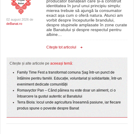
producător bănățean care și-a construit
identitatea în jurul unui principiu simplu:
mierea trebuie să ajungă la consumator
exact așa cum o oferă natura. Atunci am
02 august 2026 de
vorbit despre începuturile brandului,
deBanat.ro
despre stupinele amplasate în zone curate
ale Banatului și despre respectul pentru
albine
…
Citeşte tot articolul
Citește și alte articole pe
aceeași temă
:
Family Time Fest a transformat comuna Șag într-un punct de
întâlnire pentru familii. Educație, voluntariat și solidaritate, într-un
eveniment dedicate comunității
Romavyctor Pan – Când pâinea nu este doar un aliment, ci o
întoarcere la gustul autentic al Banatului
Terra Biola: locul unde agricultura înseamnă pasiune, iar fiecare
produs spune o poveste despre Banat