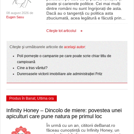
poate și carierele politice. Cei mai mulți
dintre români nu sunt îngrijorați de asta.
Dacă au o tangență cu politica asta
08 august 2026 de
Eugen Sasu
zbuciumată, acea legătură e făcută prin
…
Citeşte tot articolul
Citeşte şi următoarele articole de
acelaşi autor
:
Poli pornește o campanie pe care poate scrie chiar titlu de
campioană
Cine a tras vântul?
Dureroasele victorii imobiliare ale administrației Fritz
Produs în Banat
,
Ultima ora
Infinity Honey – Dincolo de miere: povestea unei
apiculturi care pune natura pe primul loc
În urmă cu un an, cititorii deBanat.ro
făceau cunoștință cu Infinity Honey, un