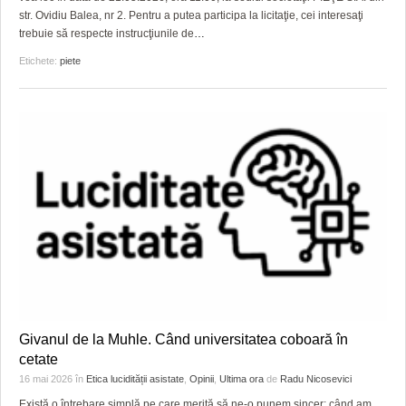
str. Ovidiu Balea, nr 2. Pentru a putea participa la licitaţie, cei interesaţi
trebuie să respecte instrucţiunile de
…
Etichete:
piete
Givanul de la Muhle. Când universitatea coboară în
cetate
16 mai 2026
în
Etica lucidității asistate
,
Opinii
,
Ultima ora
de
Radu Nicosevici
Există o întrebare simplă pe care merită să ne-o punem sincer: când am