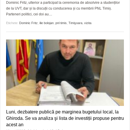
Dominic Fritz, ulterior a participat la ceremonia de absolvire a studenților
de la UVT, dar și la discuții cu conducerea și cu membrii PNL Timiș.
Parteneri politici, cei doi au
…
Etichete:
Dominic Fritz
,
ilie bolojan
,
pnl timis
,
Timişoara
,
vizita
Luni, dezbatere publică pe marginea bugetului local, la
Ghiroda. Se va analiza şi lista de investiții propuse pentru
acest an