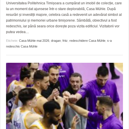
GRĂDINA TAICII DOMNULUI
CRONICĂ DE FILM
ACCIDENTE
Universitatea Politehnica Timișoara a cumpărat un imobil de colecție, care
la un moment dat ajunsese într-o stare deplorabilă, Casa Mühle. După
ZIARISTU’ DE TERASĂ
UNDE MERGEM
ANUNŢURI
resurări și investiții majore, celebra casă a redevenit un adevărat simbol al
patrimoniului și memoriei urbane timișorene. Sâmbătă, obiectivul a fost
CU OIŞTEA-N KIERKEGAARD
FILME DOCUMENTARE
INFO SI UTILE
redeschis, iar până seara orice dorește poza vizita edificiul. Vizitatorii vor
putea vedea
…
FINANŢĂRI DE LA A LA Z
CLIPURI VIDEO
CULTURA
Etichete:
Casa Mühle mai 2026
,
dragan
,
fritz
,
redeschidere Casa Mühle
,
s-a
redeschis Casa Mühle
PE SURSE
JOCURI ONLINE
INVATAMANT
JUSTITIE
FILME DOCUMENTARE
CLIPURI VIDEO
JOCURI ONLINE
DIVERSE
FARMACII DIN TIMIŞOARA