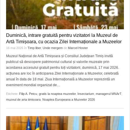
Duminică, intrare gratuită pentru vizitatori la Muzeul de
Artă Timișoara, cu ocazia Zilei Internaționale a Muzeelor
16 mai 2026
în
Timp liber
,
Unde mergem
de
Marcel Hoster
Muzeul Național de Artă Timișoara și Consiliul Județean Timiș invită
publicul să descopere patrimoniul cultural și valorile muzeale prin
acordarea accesului gratuit pentru toți vizitatorii, duminică, 17 mai 2026.
acțiunea are loc în anticiparea Zilei Internaționale a Muzeelor, celebrată
anual în data de 18 mai. Ziua Internațională a Muzeelor reprezintă un
eveniment mondial organizat de
…
Etichete:
Filip A. Petcu
,
gratis la noaptea muzeelor
,
Insectarium
,
managerul MNArT
,
muzeul de arta timisoara
,
Noaptea Europeana a Muzeelor 2026