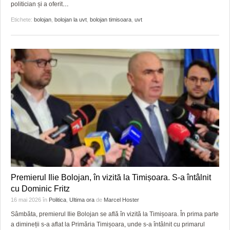
politician și a oferit
…
Etichete:
bolojan
,
bolojan la uvt
,
bolojan timisoara
,
uvt
Premierul Ilie Bolojan, în vizită la Timișoara. S-a întâlnit
cu Dominic Fritz
16 mai 2026
în
Politica
,
Ultima ora
de
Marcel Hoster
Sâmbăta, premierul Ilie Bolojan se află în vizită la Timișoara. În prima parte
a dimineții s-a aflat la Primăria Timișoara, unde s-a întâlnit cu primarul