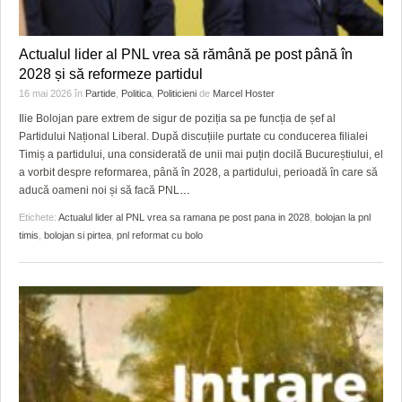
Actualul lider al PNL vrea să rămână pe post până în
2028 și să reformeze partidul
16 mai 2026
în
Partide
,
Politica
,
Politicieni
de
Marcel Hoster
Ilie Bolojan pare extrem de sigur de poziția sa pe funcția de șef al
Partidului Național Liberal. După discuțiile purtate cu conducerea filialei
Timiș a partidului, una considerată de unii mai puțin docilă Bucureștiului, el
a vorbit despre reformarea, până în 2028, a partidului, perioadă în care să
aducă oameni noi și să facă PNL
…
Etichete:
Actualul lider al PNL vrea sa ramana pe post pana in 2028
,
bolojan la pnl
timis
,
bolojan si pirtea
,
pnl reformat cu bolo