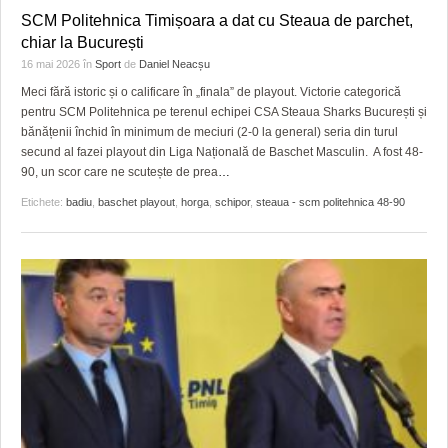
HARTA TIMIŞOAREI
SCM Politehnica Timișoara a dat cu Steaua de parchet,
chiar la București
LICEE, ŞCOLI ŞI GRĂDINIŢE DIN TIMIŞ
16 mai 2026
în
Sport
de
Daniel Neacșu
PRIMĂRIILE DIN TIMIŞ
Meci fără istoric și o calificare în „finala” de playout. Victorie categorică
pentru SCM Politehnica pe terenul echipei CSA Steaua Sharks București și
SFATUL MEDICULUI
bănățenii închid în minimum de meciuri (2-0 la general) seria din turul
secund al fazei playout din Liga Națională de Baschet Masculin. A fost 48-
SFATURI JURIDICE
90, un scor care ne scutește de prea
…
Etichete:
badiu
,
baschet playout
,
horga
,
schipor
,
steaua - scm politehnica 48-90