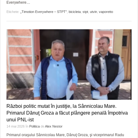
Everywhere
…
Etichete:
„Timotion Everywhere – STPT”
,
bicicleta
,
stpt
,
utvin
,
vaporetto
Război politic mutat în justiţie, la Sânnicolau Mare.
Primarul Dănuţ Groza a făcut plângere penală împotriva
unui PNL-ist
14 mai 2026
în
Politica
de
Alex Nestor
Primarul oraşului Sânnicolau Mare, Dănuţ Groza, şi viceprimarul Radu