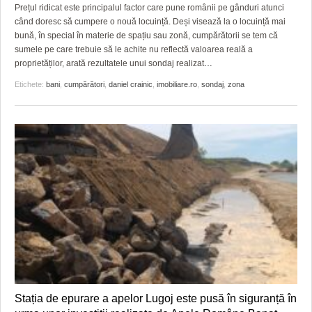
Prețul ridicat este principalul factor care pune românii pe gânduri atunci
când doresc să cumpere o nouă locuință. Deși visează la o locuință mai
bună, în special în materie de spațiu sau zonă, cumpărătorii se tem că
sumele pe care trebuie să le achite nu reflectă valoarea reală a
proprietăților, arată rezultatele unui sondaj realizat
…
Etichete:
bani
,
cumpărători
,
daniel crainic
,
imobiliare.ro
,
sondaj
,
zona
Stația de epurare a apelor Lugoj este pusă în siguranță în