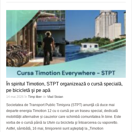
În spiritul Timotion, STPT organizează o cursă specială,
pe bicicletă şi pe apă
14 mai 2026
în
Timp liber
de
Vlad Stoian
Societatea de Transport Public Timişora (STPT) anunţă că duce mai
departe energia Timotion 12 cu o cursă pe un traseu special, dedicată
mobilității alternative și cauzelor care schimbă comunitatea în bine. Este
vorba de o cursă până la Utvin cu bicicleta şi întoarcerea cu vaporetto.
Astfel, sâmbătă, 16 mai, timişorenii sunt aşteptaţi la „Timotion