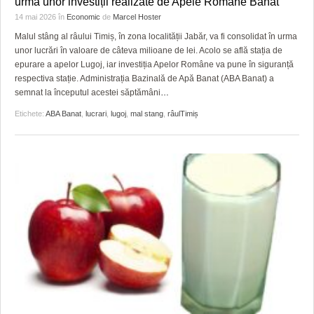
urma unor investiții realizate de Apele Române Banat
14 mai 2026
în
Economic
de
Marcel Hoster
Malul stâng al râului Timiș, în zona localității Jabăr, va fi consolidat în urma
unor lucrări în valoare de câteva milioane de lei. Acolo se află stația de
epurare a apelor Lugoj, iar investiția Apelor Române va pune în siguranță
respectiva stație. Administrația Bazinală de Apă Banat (ABA Banat) a
semnat la începutul acestei săptămâni
…
Etichete:
ABA Banat
,
lucrari
,
lugoj
,
mal stang
,
râulTimiș