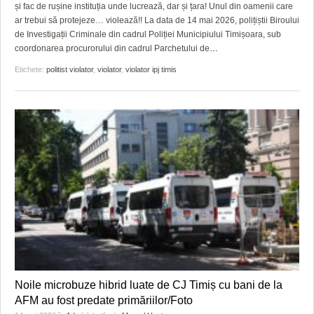
GRĂDINA TAICII DOMNULUI
CRONICĂ DE FILM
ACCIDENTE
și fac de rușine instituția unde lucrează, dar și țara! Unul din oamenii care
ar trebui să protejeze… violează!! La data de 14 mai 2026, polițiștii Biroului
ZIARISTU’ DE TERASĂ
UNDE MERGEM
ANUNŢURI
de Investigații Criminale din cadrul Poliției Municipiului Timișoara, sub
coordonarea procurorului din cadrul Parchetului de
…
CU OIŞTEA-N KIERKEGAARD
FILME DOCUMENTARE
INFO SI UTILE
Etichete:
politist violator
,
violator
,
violator ipj timis
FINANŢĂRI DE LA A LA Z
CLIPURI VIDEO
CULTURA
PE SURSE
JOCURI ONLINE
INVATAMANT
JUSTITIE
FILME DOCUMENTARE
CLIPURI VIDEO
JOCURI ONLINE
DIVERSE
Noile microbuze hibrid luate de CJ Timiș cu bani de la
FARMACII DIN TIMIŞOARA
AFM au fost predate primăriilor/Foto