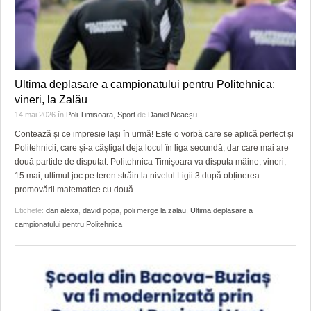
Ultima deplasare a campionatului pentru Politehnica:
vineri, la Zalău
14 mai 2026
în
Poli Timisoara
,
Sport
de
Daniel Neacșu
Contează și ce impresie lași în urmă! Este o vorbă care se aplică perfect și
Politehnicii, care și-a câștigat deja locul în liga secundă, dar care mai are
două partide de disputat. Politehnica Timișoara va disputa mâine, vineri,
15 mai, ultimul joc pe teren străin la nivelul Ligii 3 după obținerea
promovării matematice cu două
…
Etichete:
dan alexa
,
david popa
,
poli merge la zalau
,
Ultima deplasare a
campionatului pentru Politehnica