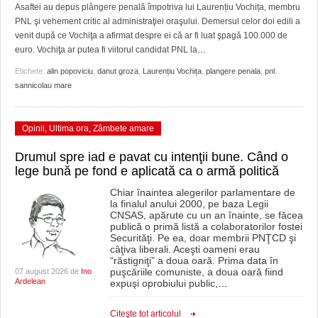
Asaftei au depus plângere penală împotriva lui Laurențiu Vochița, membru
PNL şi vehement critic al administraţiei oraşului. Demersul celor doi edili a
venit după ce Vochiţa a afirmat despre ei că ar fi luat şpagă 100.000 de
euro. Vochiţa ar putea fi viitorul candidat PNL la
…
Etichete:
alin popoviciu
,
danut groza
,
Laurențiu Vochița
,
plangere penala
,
pnl
,
sannicolau mare
Opinii
,
Ultima ora
,
Zâmbete amare
Drumul spre iad e pavat cu intenţii bune. Când o
lege bună pe fond e aplicată ca o armă politică
Chiar înaintea alegerilor parlamentare de
la finalul anului 2000, pe baza Legii
CNSAS, apărute cu un an înainte, se făcea
publică o primă listă a colaboratorilor fostei
Securităţi. Pe ea, doar membrii PNŢCD şi
câţiva liberali. Aceşti oameni erau
“răstigniţi” a doua oară. Prima data în
puşcăriile comuniste, a doua oară fiind
07 august 2026 de
Ino
Ardelean
expuşi oprobiului public,
…
Citeşte tot articolul