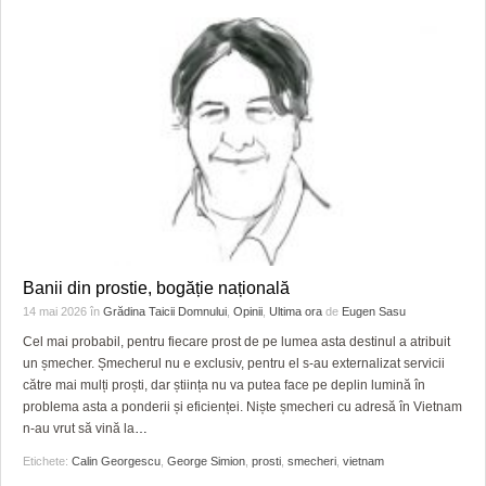
Banii din prostie, bogăție națională
14 mai 2026
în
Grădina Taicii Domnului
,
Opinii
,
Ultima ora
de
Eugen Sasu
Cel mai probabil, pentru fiecare prost de pe lumea asta destinul a atribuit
un șmecher. Șmecherul nu e exclusiv, pentru el s-au externalizat servicii
către mai mulți proști, dar știința nu va putea face pe deplin lumină în
problema asta a ponderii și eficienței. Niște șmecheri cu adresă în Vietnam
n-au vrut să vină la
…
Etichete:
Calin Georgescu
,
George Simion
,
prosti
,
smecheri
,
vietnam