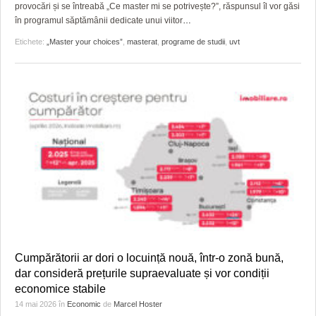
provocări și se întreabă „Ce master mi se potrivește?”, răspunsul îl vor găsi
în programul săptămânii dedicate unui viitor
…
Etichete:
„Master your choices”
,
masterat
,
programe de studii
,
uvt
Cumpărătorii ar dori o locuință nouă, într-o zonă bună,
dar consideră prețurile supraevaluate și vor condiții
economice stabile
14 mai 2026
în
Economic
de
Marcel Hoster