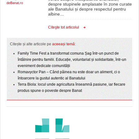
deBanat.ro
despre stupinele amplasate în zone curate
ale Banatului și despre respectul pentru
albine
…
Citeşte tot articolul
Citește și alte articole pe
aceeași temă
:
Family Time Fest a transformat comuna Șag într-un punct de
întâlnire pentru familii. Educație, voluntariat și solidaritate, într-un
eveniment dedicate comunității
Romavyctor Pan – Când pâinea nu este doar un aliment, ci o
întoarcere la gustul autentic al Banatului
Terra Biola: locul unde agricultura înseamnă pasiune, iar fiecare
produs spune o poveste despre Banat