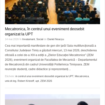
Mecatronica, în centrul unui eveniment deosebit
organizat la UPT
14 mai 2026
în
Invatamant
,
Social
de
Daniel Neacșu
Cea mai importantă manifestare de gen din țară! Sala multifuncțională a
Consiliului Județean Timiș a găzduit miercuri, 13 mai 2026, deschiderea
oficială a celei de-a XIV-a ediții a „Zilelor Educației Mecatronice” (ZEM
2026), eveniment organizat de Facultatea de Mecanică – Departamentul
de Mecatronică din cadrul Universității Politehnica Timișoara. ZEM
reunește studenți, cadre didactice și reprezentanți
…
Etichete:
in centrul unui eveniment deosebit organizat la UPT
,
Mecatronica
,
univ.dr.ing. Robert Kristoff
,
upt
,
ZEM 2026