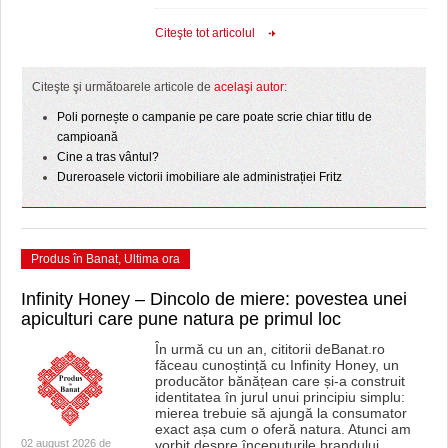
Citeşte tot articolul
Citeşte şi următoarele articole de
acelaşi autor
:
Poli pornește o campanie pe care poate scrie chiar titlu de
campioană
Cine a tras vântul?
Dureroasele victorii imobiliare ale administrației Fritz
Produs în Banat
,
Ultima ora
Infinity Honey – Dincolo de miere: povestea unei
apiculturi care pune natura pe primul loc
În urmă cu un an, cititorii deBanat.ro
făceau cunoștință cu Infinity Honey, un
producător bănățean care și-a construit
identitatea în jurul unui principiu simplu:
mierea trebuie să ajungă la consumator
exact așa cum o oferă natura. Atunci am
02 august 2026 de
vorbit despre începuturile brandului,