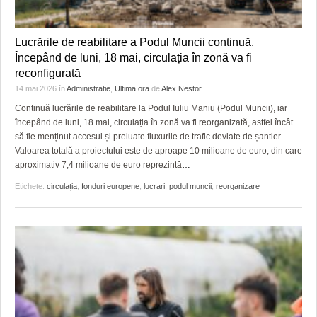
Lucrările de reabilitare a Podul Muncii continuă.
Începând de luni, 18 mai, circulația în zonă va fi
reconfigurată
14 mai 2026
în
Administratie
,
Ultima ora
de
Alex Nestor
Continuă lucrările de reabilitare la Podul Iuliu Maniu (Podul Muncii), iar
începând de luni, 18 mai, circulația în zonă va fi reorganizată, astfel încât
să fie menținut accesul și preluate fluxurile de trafic deviate de șantier.
Valoarea totală a proiectului este de aproape 10 milioane de euro, din care
aproximativ 7,4 milioane de euro reprezintă
…
Etichete:
circulația
,
fonduri europene
,
lucrari
,
podul muncii
,
reorganizare