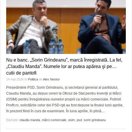
Nu e banc. „Sorin Grindeanu”, marcă înregistrată. La fel,
„Claudiu Manda”. Numele lor ar putea apărea şi pe…
cutii de pantofi
14 mai 2026
în
Politica
de
Alex Nestor
Președintele PSD, Sorin Grindeanu, și secretarul general al partidului,
Claudiu Manda, au depus cereri la Oficiul de Stat pentru Invenții și Mărci
(OSIM) pentru înregistrarea numelor proprii ca mărci comerciale. Potrivit
Profit.ro, solicitările celor doi PSD-işti au fost depuse la finalul lunii aprilie,
în prezent fiind în curs de examinare. În luna aprilie, în plină
…
Etichete:
claudiu manda
,
mărci comerciale
,
osim
,
psd
,
sorin grindeanu