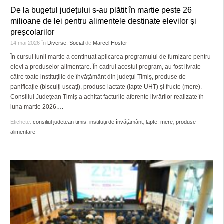
De la bugetul județului s-au plătit în martie peste 26
milioane de lei pentru alimentele destinate elevilor și
preșcolarilor
14 mai 2026
în
Diverse
,
Social
de
Marcel Hoster
În cursul lunii martie a continuat aplicarea programului de furnizare pentru
elevi a produselor alimentare. În cadrul acestui program, au fost livrate
către toate instituțiile de învățământ din județul Timiș, produse de
panificație (biscuiți uscați), produse lactate (lapte UHT) și fructe (mere).
Consiliul Județean Timiș a achitat facturile aferente livrărilor realizate în
luna martie 2026.
…
Etichete:
consiliul judetean timis
,
instituții de învățământ
,
lapte
,
mere
,
produse
alimentare