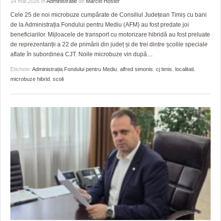
14 mai 2026
în
Administratie
de
Marcel Hoster
HARTA TIMIŞOAREI
Cele 25 de noi microbuze cumpărate de Consiliul Județean Timiș cu bani
LICEE, ŞCOLI ŞI GRĂDINIŢE DIN TIMIŞ
de la Administrația Fondului pentru Mediu (AFM) au fost predate joi
beneficiarilor. Mijloacele de transport cu motorizare hibridă au fost preluate
PRIMĂRIILE DIN TIMIŞ
de reprezentanții a 22 de primării din județ și de trei dintre școlile speciale
aflate în subordinea CJT. Noile microbuze vin după
…
SFATUL MEDICULUI
Etichete:
Administrația Fondului pentru Mediu
,
alfred simonis
,
cj timis
,
localitati
,
microbuze hibrid
,
scoli
SFATURI JURIDICE