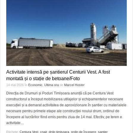
Activitate intensă pe șantierul Centurii Vest. A fost
montată și o stație de betoane/Foto
14 mai 2026
în
Economic
,
Ultima ora
de
Marcel Hoster
Direcția de Drumuri și Poduri Timișoara anunță că pe Centura Vest
constructorul a început mobilizarea utilajelor și echipamentelor necesare
execuției și a demarat activitatea de aprovizionare în șantier cu materialele
necesare pentru primele etape ale construcției noului drum, ordinul de
începere al lucrărilor fiind emis pentru ziua de 14 mai. Efectiv, pe teren e
activitate
…
Etichete:
Centura Vest
,
cnair
,
drdp timisoara
,
ordin de începere
,
santier