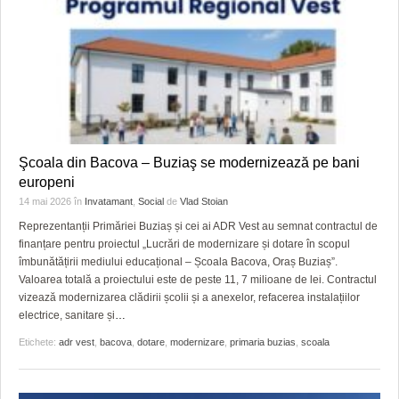
Şcoala din Bacova – Buziaş se modernizează pe bani
europeni
14 mai 2026
în
Invatamant
,
Social
de
Vlad Stoian
Reprezentanții Primăriei Buziaș și cei ai ADR Vest au semnat contractul de
finanțare pentru proiectul „Lucrări de modernizare și dotare în scopul
îmbunătățirii mediului educațional – Școala Bacova, Oraș Buziaș”.
Valoarea totală a proiectului este de peste 11, 7 milioane de lei. Contractul
vizează modernizarea clădirii școlii și a anexelor, refacerea instalațiilor
electrice, sanitare și
…
Etichete:
adr vest
,
bacova
,
dotare
,
modernizare
,
primaria buzias
,
scoala