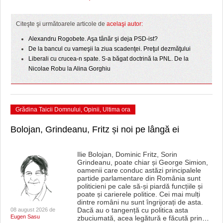
Citeşte şi următoarele articole de
acelaşi autor:
Alexandru Rogobete. Aşa tânăr şi deja PSD-ist?
De la bancul cu vameşii la ziua scadenţei. Preţul dezmăţului
Liberali cu crucea-n spate. S-a băgat doctrină la PNL. De la
Nicolae Robu la Alina Gorghiu
Grădina Taicii Domnului
,
Opinii
,
Ultima ora
Bolojan, Grindeanu, Fritz și noi pe lângă ei
Ilie Bolojan, Dominic Fritz, Sorin
Grindeanu, poate chiar și George Simion,
oamenii care conduc astăzi principalele
partide parlamentare din România sunt
politicieni pe cale să-și piardă funcțiile și
poate și carierele politice. Cei mai mulți
dintre români nu sunt îngrijorați de asta.
Dacă au o tangență cu politica asta
08 august 2026 de
Eugen Sasu
zbuciumată, acea legătură e făcută prin
…