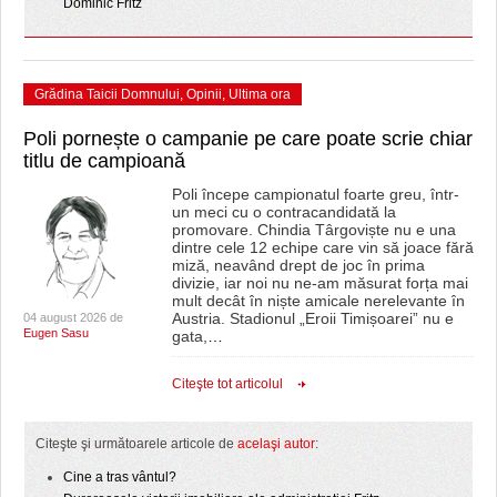
Dominic Fritz
Grădina Taicii Domnului
,
Opinii
,
Ultima ora
Poli pornește o campanie pe care poate scrie chiar
titlu de campioană
Poli începe campionatul foarte greu, într-
un meci cu o contracandidată la
promovare. Chindia Târgoviște nu e una
dintre cele 12 echipe care vin să joace fără
miză, neavând drept de joc în prima
divizie, iar noi nu ne-am măsurat forța mai
mult decât în niște amicale nerelevante în
Austria. Stadionul „Eroii Timișoarei” nu e
04 august 2026 de
Eugen Sasu
gata,
…
Citeşte tot articolul
Citeşte şi următoarele articole de
acelaşi autor
:
Cine a tras vântul?