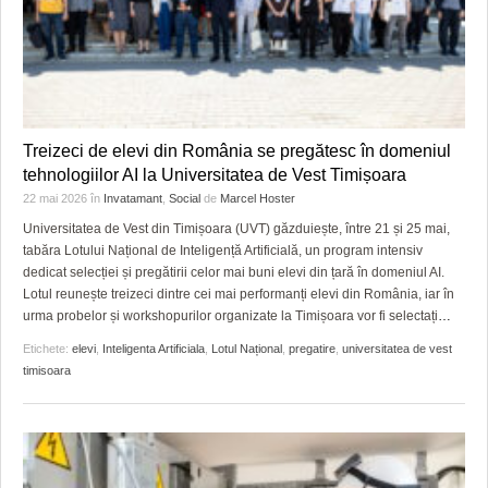
Treizeci de elevi din România se pregătesc în domeniul
tehnologiilor AI la Universitatea de Vest Timișoara
22 mai 2026
în
Invatamant
,
Social
de
Marcel Hoster
Universitatea de Vest din Timișoara (UVT) găzduiește, între 21 și 25 mai,
tabăra Lotului Național de Inteligență Artificială, un program intensiv
dedicat selecției și pregătirii celor mai buni elevi din țară în domeniul AI.
Lotul reunește treizeci dintre cei mai performanți elevi din România, iar în
urma probelor și workshopurilor organizate la Timișoara vor fi selectați
…
Etichete:
elevi
,
Inteligenta Artificiala
,
Lotul Național
,
pregatire
,
universitatea de vest
timisoara