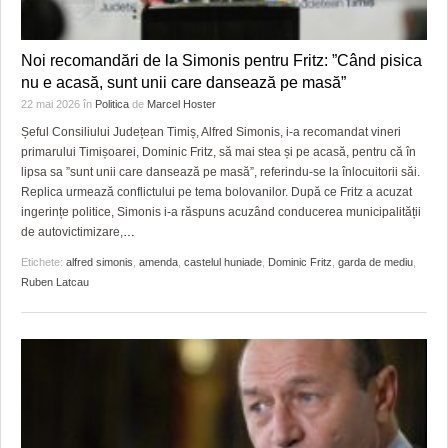
Noi recomandări de la Simonis pentru Fritz: ”Când pisica
nu e acasă, sunt unii care dansează pe masă”
22 mai 2026
în
Politica
de
Marcel Hoster
Șeful Consiliului Județean Timiș, Alfred Simonis, i-a recomandat vineri
primarului Timișoarei, Dominic Fritz, să mai stea și pe acasă, pentru că în
lipsa sa ”sunt unii care dansează pe masă”, referindu-se la înlocuitorii săi.
Replica urmează conflictului pe tema bolovanilor. După ce Fritz a acuzat
ingerințe politice, Simonis i-a răspuns acuzând conducerea municipalității
de autovictimizare,
…
Etichete:
alfred simonis
,
amenda
,
castelul huniade
,
Dominic Fritz
,
garda de mediu
,
Ruben Latcau