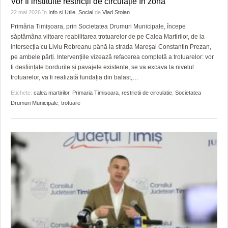
Vor fi instituite restricții de circulație în zonă
HARTA TIMIŞOAREI
22 mai 2026
în
Info si Utile
,
Social
de
Vlad Stoian
LICEE, ŞCOLI ŞI GRĂDINIŢE DIN TIMIŞ
Primăria Timișoara, prin Societatea Drumuri Municipale, începe
săptămâna viitoare reabilitarea trotuarelor de pe Calea Martirilor, de la
PRIMĂRIILE DIN TIMIŞ
intersecția cu Liviu Rebreanu până la strada Mareșal Constantin Prezan,
pe ambele părți. Intervențiile vizează refacerea completă a trotuarelor: vor
SFATUL MEDICULUI
fi desființate bordurile și pavajele existente, se va excava la nivelul
trotuarelor, va fi realizată fundația din balast,
…
SFATURI JURIDICE
Etichete:
calea martirilor
,
Primaria Timisoara
,
restrictii de circulatie
,
Societatea
Drumuri Municipale
,
trotuare