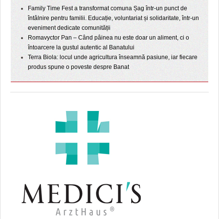
Family Time Fest a transformat comuna Șag într-un punct de
întâlnire pentru familii. Educație, voluntariat și solidaritate, într-un
eveniment dedicate comunității
Romavyctor Pan – Când pâinea nu este doar un aliment, ci o
întoarcere la gustul autentic al Banatului
Terra Biola: locul unde agricultura înseamnă pasiune, iar fiecare
produs spune o poveste despre Banat