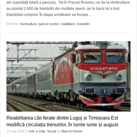
din suprafață totală a parcului. Tot în Pracuil Rozelor, cei de la Horticultura
au plantat 2.600 de trandafiri din multiple specii, iar la baza lor a fost
împrăștiat compost. În etapa următoare va începe
…
Etichete:
horticultura
,
parcul rozelor
,
reabilitare
,
trandafiri
Reabilitarea căii ferate dintre Lugoj și Timișoara Est
modifică circulația trenurilor, în lunile iunie și august
22 mai 2026
în
Info si Utile
,
Social
de
Marcel Hoster