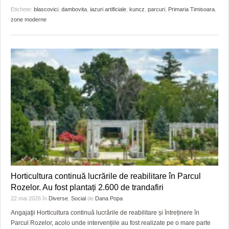
Etichete:
blascovici
,
dambovita
,
iazuri artificiale
,
kuncz
,
parcuri
,
Primaria Timisoara
,
zone moderne
Horticultura continuă lucrările de reabilitare în Parcul
Rozelor. Au fost plantați 2.600 de trandafiri
22 mai 2026
în
Diverse
,
Social
de
Dana Popa
Angajaţii Horticultura continuă lucrările de reabilitare și întreținere în
Parcul Rozelor, acolo unde intervențiile au fost realizate pe o mare parte