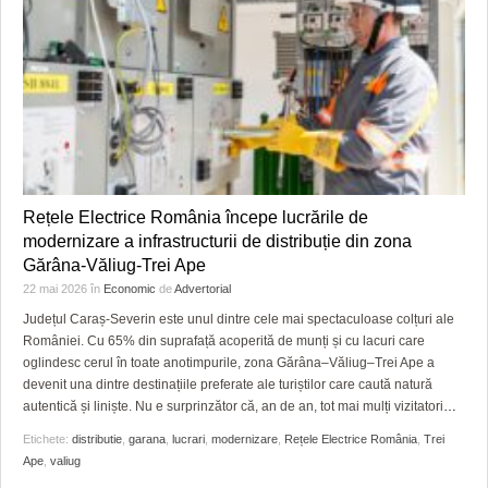
Rețele Electrice România începe lucrările de
modernizare a infrastructurii de distribuție din zona
Gărâna-Văliug-Trei Ape
22 mai 2026
în
Economic
de
Advertorial
Județul Caraș-Severin este unul dintre cele mai spectaculoase colțuri ale
României. Cu 65% din suprafață acoperită de munți și cu lacuri care
oglindesc cerul în toate anotimpurile, zona Gărâna–Văliug–Trei Ape a
devenit una dintre destinațiile preferate ale turiștilor care caută natură
autentică și liniște. Nu e surprinzător că, an de an, tot mai mulți vizitatori
…
Etichete:
distributie
,
garana
,
lucrari
,
modernizare
,
Rețele Electrice România
,
Trei
Ape
,
valiug