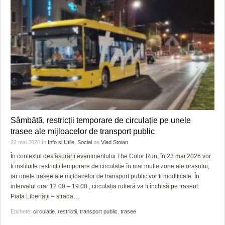
Sâmbătă, restricții temporare de circulație pe unele
trasee ale mijloacelor de transport public
22 mai 2026
în
Info si Utile
,
Social
de
Vlad Stoian
În contextul desfășurării evenimentului The Color Run, în 23 mai 2026 vor
fi instituite restricții temporare de circulație în mai multe zone ale orașului,
iar unele trasee ale mijloacelor de transport public vor fi modificate. În
intervalul orar 12 00 – 19 00 , circulația rutieră va fi închisă pe traseul:
Piața Libertății – strada
…
Etichete:
circulatie
,
restrictii
,
transport public
,
trasee