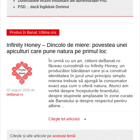
Dureroasele victorii imobiliare ale administrației Fritz
PSD… dacă îngăduie Domnul
Produs în Banat
,
Ultima ora
Infinity Honey – Dincolo de miere: povestea unei
apiculturi care pune natura pe primul loc
În urmă cu un an, cititorii deBanat.ro
făceau cunoștință cu Infinity Honey, un
producător bănățean care și-a construit
identitatea în jurul unui principiu simplu:
mierea trebuie să ajungă la consumator
exact așa cum o oferă natura. Atunci am
02 august 2026 de
vorbit despre începuturile brandului,
deBanat.ro
despre stupinele amplasate în zone curate
ale Banatului și despre respectul pentru
albine
…
Citeşte tot articolul
Citește și alte articole pe
aceeași temă
: