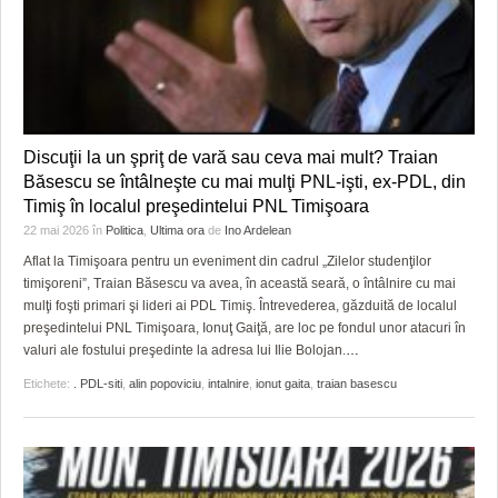
Discuţii la un şpriţ de vară sau ceva mai mult? Traian
Băsescu se întâlneşte cu mai mulţi PNL-işti, ex-PDL, din
Timiş în localul preşedintelui PNL Timişoara
22 mai 2026
în
Politica
,
Ultima ora
de
Ino Ardelean
Aflat la Timişoara pentru un eveniment din cadrul „Zilelor studenţilor
timişoreni”, Traian Băsescu va avea, în această seară, o întâlnire cu mai
mulţi foşti primari şi lideri ai PDL Timiş. Întrevederea, găzduită de localul
preşedintelui PNL Timişoara, Ionuţ Gaiţă, are loc pe fondul unor atacuri în
valuri ale fostului preşedinte la adresa lui Ilie Bolojan.
…
Etichete:
. PDL-siti
,
alin popoviciu
,
intalnire
,
ionut gaita
,
traian basescu