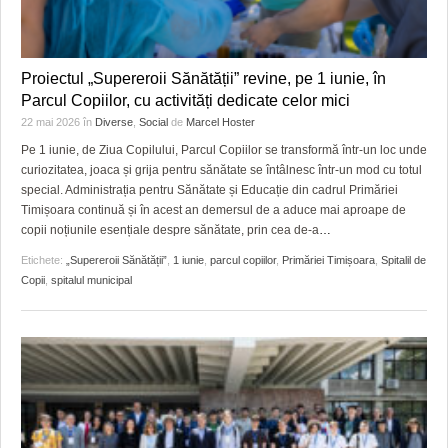
Proiectul „Supereroii Sănătății” revine, pe 1 iunie, în
Parcul Copiilor, cu activități dedicate celor mici
22 mai 2026
în
Diverse
,
Social
de
Marcel Hoster
Pe 1 iunie, de Ziua Copilului, Parcul Copiilor se transformă într-un loc unde
curiozitatea, joaca și grija pentru sănătate se întâlnesc într-un mod cu totul
special. Administrația pentru Sănătate și Educație din cadrul Primăriei
Timișoara continuă și în acest an demersul de a aduce mai aproape de
copii noțiunile esențiale despre sănătate, prin cea de-a
…
Etichete:
„Supereroii Sănătății”
,
1 iunie
,
parcul copiilor
,
Primăriei Timișoara
,
Spitalil de
Copii
,
spitalul municipal