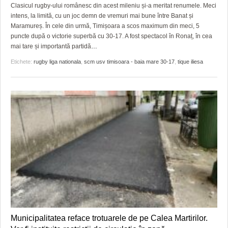
GRĂDINA TAICII DOMNULUI
CRONICĂ DE FILM
ACCIDENTE
Clasicul rugby-ului românesc din acest mileniu și-a meritat renumele. Meci
intens, la limită, cu un joc demn de vremuri mai bune între Banat și
ZIARISTU’ DE TERASĂ
UNDE MERGEM
ANUNŢURI
Maramureș. În cele din urmă, Timișoara a scos maximum din meci, 5
puncte după o victorie superbă cu 30-17. A fost spectacol în Ronaț, în cea
CU OIŞTEA-N KIERKEGAARD
FILME DOCUMENTARE
INFO SI UTILE
mai tare și importantă partidă
…
Etichete:
rugby liga nationala
,
scm usv timisoara - baia mare 30-17
,
tique iliesa
FINANŢĂRI DE LA A LA Z
CLIPURI VIDEO
CULTURA
PE SURSE
JOCURI ONLINE
INVATAMANT
JUSTITIE
FILME DOCUMENTARE
CLIPURI VIDEO
JOCURI ONLINE
DIVERSE
FARMACII DIN TIMIŞOARA
Municipalitatea reface trotuarele de pe Calea Martirilor.