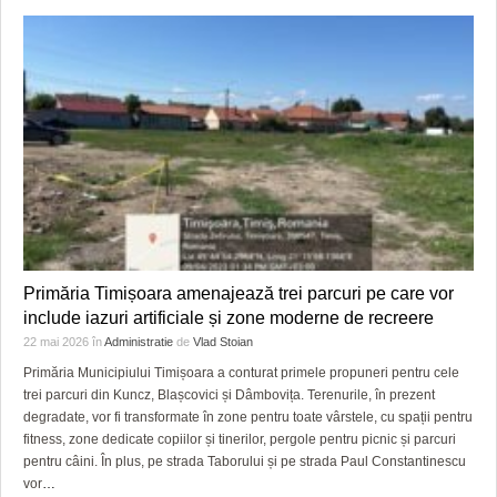
Primăria Timișoara amenajează trei parcuri pe care vor
include iazuri artificiale și zone moderne de recreere
22 mai 2026
în
Administratie
de
Vlad Stoian
Primăria Municipiului Timișoara a conturat primele propuneri pentru cele
trei parcuri din Kuncz, Blașcovici și Dâmbovița. Terenurile, în prezent
degradate, vor fi transformate în zone pentru toate vârstele, cu spații pentru
fitness, zone dedicate copiilor și tinerilor, pergole pentru picnic și parcuri
pentru câini. În plus, pe strada Taborului și pe strada Paul Constantinescu
vor
…