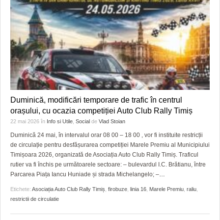
Duminică, modificări temporare de trafic în centrul
orașului, cu ocazia competiției Auto Club Rally Timiș
22 mai 2026
în
Info si Utile
,
Social
de
Vlad Stoian
Duminică 24 mai, în intervalul orar 08 00 – 18 00 , vor fi instituite restricții
de circulație pentru desfășurarea competiției Marele Premiu al Municipiului
Timișoara 2026, organizată de Asociația Auto Club Rally Timiș. Traficul
rutier va fi închis pe următoarele sectoare: – bulevardul I.C. Brătianu, între
Parcarea Piața Iancu Huniade și strada Michelangelo; –
…
Etichete:
Asociația Auto Club Rally Timiș
,
firobuze
,
linia 16
,
Marele Premiu
,
raliu
,
restrictii de circulatie