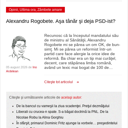
Opinii
,
Ultima ora
,
Zâmbete amare
Alexandru Rogobete. Aşa tânăr şi deja PSD-ist?
Recunosc că la începutul mandatului său
de ministru al Sănătăţii, Alexandru
Rogobete mi se părea un om OK, de bun-
simţ. Mi se părea un reformist într-un
partid care face alergie la orice idee de
reformă. Ba chiar era un tip mai curăţel,
decent, care stăpânea limba română,
având un lexic mai bogat de 100 de
…
05 august 2026 de
Ino
Ardelean
Citeşte tot articolul
Citeşte şi următoarele articole de
acelaşi autor:
De la bancul cu vameşii la ziua scadenţei. Preţul dezmăţului
Liberali cu crucea-n spate. S-a băgat doctrină la PNL. De la
Nicolae Robu la Alina Gorghiu
În sfârşit, primarul Dominic Fritz ajunge la vorbele… preşedintelui