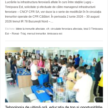
Lucrările la infrastructura feroviară aflate în curs între stațiile Lugoj –
Timișoara Est, solicitate și efectuate de către managerul infrastructurii
feroviare – CNCF CFR SA, vor duce la o serie de modificări în în circulația
trenurilor operate de CFR Călători. În perioada 2 iunie 2026 – 30 august
2026 trenul IR 78 București Nord –
…
Etichete:
bilete la trenurile afectate
,
cfr
,
circulatie feroviara afectata
,
lotul 3 Timisoara
Est – Ronat -Triaj
,
mersul trenurilor
,
timisoara est
Tehnologia de ultimă oră, educația de top și oportunitățile