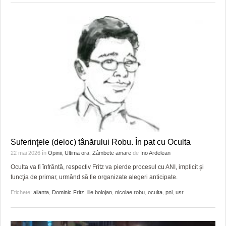
Suferinţele (deloc) tânărului Robu. În pat cu Oculta
22 mai 2026
în
Opinii
,
Ultima ora
,
Zâmbete amare
de
Ino Ardelean
Oculta va fi înfrântă, respectiv Fritz va pierde procesul cu ANI, implicit şi
funcţia de primar, urmând să fie organizate alegeri anticipate.
Etichete:
alianta
,
Dominic Fritz
,
ilie bolojan
,
nicolae robu
,
oculta
,
pnl
,
usr