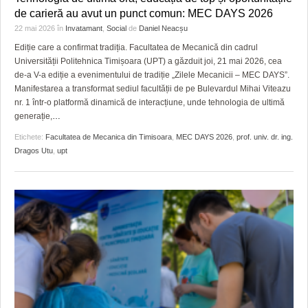
de carieră au avut un punct comun: MEC DAYS 2026
22 mai 2026
în
Invatamant
,
Social
de
Daniel Neacșu
Ediție care a confirmat tradiția. Facultatea de Mecanică din cadrul
Universității Politehnica Timișoara (UPT) a găzduit joi, 21 mai 2026, cea
de-a V-a ediție a evenimentului de tradiție „Zilele Mecanicii – MEC DAYS”.
Manifestarea a transformat sediul facultății de pe Bulevardul Mihai Viteazu
nr. 1 într-o platformă dinamică de interacțiune, unde tehnologia de ultimă
generație,
…
Etichete:
Facultatea de Mecanica din Timisoara
,
MEC DAYS 2026
,
prof. univ. dr. ing.
Dragos Utu
,
upt