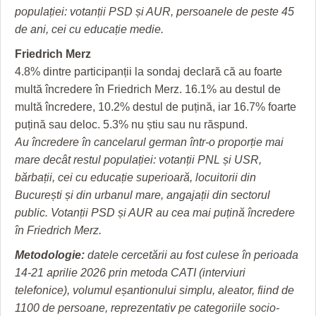
populației: votanții PSD și AUR, persoanele de peste 45
de ani, cei cu educație medie.
Friedrich Merz
4.8% dintre participanții la sondaj declară că au foarte
multă încredere în Friedrich Merz. 16.1% au destul de
multă încredere, 10.2% destul de puțină, iar 16.7% foarte
puțină sau deloc. 5.3% nu știu sau nu răspund.
Au încredere în cancelarul german într-o proporție mai
mare decât restul populației: votanții PNL și USR,
bărbații, cei cu educație superioară, locuitorii din
București și din urbanul mare, angajații din sectorul
public. Votanții PSD și AUR au cea mai puțină încredere
în Friedrich Merz.
Metodologie:
datele cercetării au fost culese în perioada
14-21 aprilie 2026 prin metoda CATI (interviuri
telefonice), volumul eșantionului simplu, aleator, fiind de
1100 de persoane, reprezentativ pe categoriile socio-