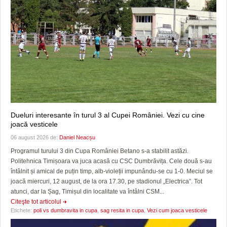
Dueluri interesante în turul 3 al Cupei României. Vezi cu cine
joacă vesticele
06 august 2026 de:
Daniel Neacșu
Programul turului 3 din Cupa României Betano s-a stabilit astăzi.
Politehnica Timișoara va juca acasă cu CSC Dumbrăvița. Cele două s-au
întâlnit și amical de puțin timp, alb-violeții impunându-se cu 1-0. Meciul se
joacă miercuri, 12 august, de la ora 17.30, pe stadionul „Electrica”. Tot
atunci, dar la Șag, Timișul din localitate va întâlni CSM...
Citeşte tot articolul
Etichete:
poli vs dumbravita in cupa
,
sag resita in cupa
,
Vezi cum joaca vesticele