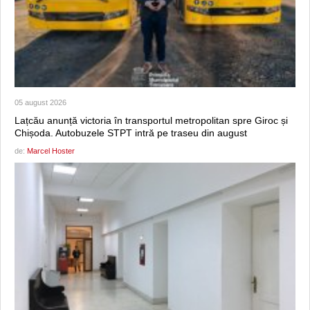
05 august 2026
Lațcău anunță victoria în transportul metropolitan spre Giroc și
Chișoda. Autobuzele STPT intră pe traseu din august
de:
Marcel Hoster