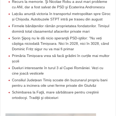
Recurs la memorie. Şi Nicolae Robu a avut mari probleme
cu ANI, dar a fost salvat de PSD şi Ecaterina Andronescu
Lațcău anunță victoria în transportul metropolitan spre Giroc
și Chișoda. Autobuzele STPT intră pe traseu din august
Firmele bănățenilor rămân proprietatea fondatorilor. Timișul
domină total clasamentul afacerilor private mari
Sorin Şipoş nu le dă nicio speranţă PSD-iştilor: “Nu veți
câștiga niciodată Timișoara. Nici în 2028, nici în 3028, când
Dominic Fritz sigur nu va mai fi primar
Primăria Timișoara vrea să facă grădini în curțile mai multor
școli
Dueluri interesante în turul 3 al Cupei României. Vezi cu
cine joacă vesticele
Consiliul Județean Timiș scoate din buzunarul propriu bani
pentru a incinera oile unei ferme private din Giulvăz
Schimbarea la Faţă, mare sărbătoare pentru creştinii
ortodocşi. Tradiţii şi obiceiuri