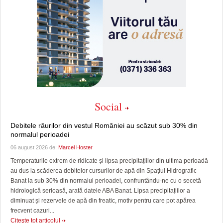
Social
Debitele râurilor din vestul României au scăzut sub 30% din
normalul perioadei
06 august 2026 de:
Marcel Hoster
Temperaturile extrem de ridicate și lipsa precipitațiilor din ultima perioadă
au dus la scăderea debitelor cursurilor de apă din Spațiul Hidrografic
Banat la sub 30% din normalul perioadei, confruntându-ne cu o secetă
hidrologică serioasă, arată datele ABA Banat. Lipsa precipitațiilor a
diminuat și rezervele de apă din freatic, motiv pentru care pot apărea
frecvent cazuri...
Citeşte tot articolul