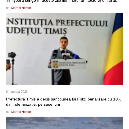
Timișoara stinge în aceste zile iluminatul arhitectural din oraș
de:
Marcel Hoster
04 august 2026
Prefectura Timiș a decis sancțiunea lui Fritz: penalizare cu 10%
din indemnizație, pe șase luni
de:
Marcel Hoster