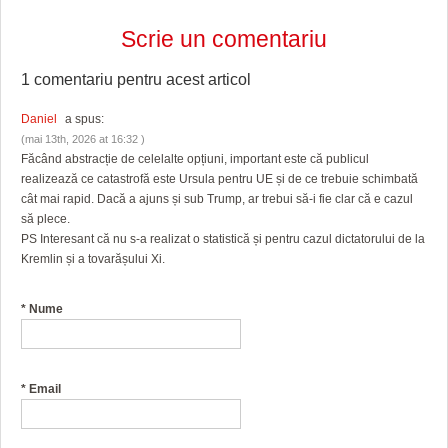
Scrie un comentariu
1 comentariu pentru
acest articol
Daniel
a spus:
(mai 13th, 2026 at 16:32 )
Făcând abstracție de celelalte opțiuni, important este că publicul
realizează ce catastrofă este Ursula pentru UE și de ce trebuie schimbată
cât mai rapid. Dacă a ajuns și sub Trump, ar trebui să-i fie clar că e cazul
să plece.
PS Interesant că nu s-a realizat o statistică și pentru cazul dictatorului de la
Kremlin și a tovarășului Xi.
*
Nume
*
Email