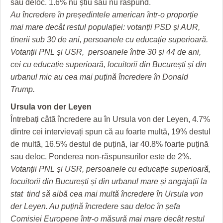
sau deloc. 1.6% nu știu sau nu răspund.
Au încredere în președintele american într-o proporție
mai mare decât restul populației: votanții PSD și AUR,
tinerii sub 30 de ani, persoanele cu educație superioară.
Votanții PNL și USR, persoanele între 30 și 44 de ani,
cei cu educație superioară, locuitorii din București și din
urbanul mic au cea mai puțină încredere în Donald
Trump.
Ursula von der Leyen
Întrebați câtă încredere au în Ursula von der Leyen, 4.7%
dintre cei intervievați spun că au foarte multă, 19% destul
de multă, 16.5% destul de puțină, iar 40.8% foarte puțină
sau deloc. Ponderea non-răspunsurilor este de 2%.
Votanții PNL și USR, persoanele cu educație superioară,
locuitorii din București și din urbanul mare și angajații la
stat tind să aibă cea mai multă încredere în Ursula von
der Leyen. Au puțină încredere sau deloc în șefa
Comisiei Europene într-o măsură mai mare decât restul