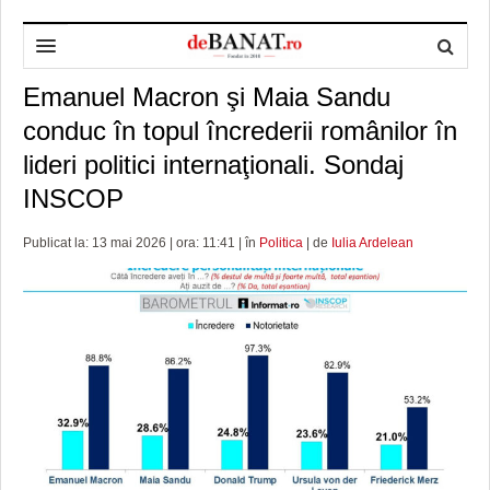
Emanuel Macron şi Maia Sandu
HOME
conduc în topul încrederii românilor în
ADMINISTRAȚIE
DESPRE NOI
lideri politici internaţionali. Sondaj
POLITICĂ
REDACȚIA DEBANAT
PRIMĂRIA TIMIŞOARA
INSCOP
SPORT
POLITICA DE COOKIES
CONSILIUL JUDEŢEAN TIMIŞ
POLITICA
Publicat la: 13 mai 2026 | ora: 11:41 | în
Politica
| de
Iulia Ardelean
OPINII
POLITICA DE CONFIDENȚIALITATE
PREFECTURA TIMIŞ
POLI TIMISOARA
TIMP LIBER ȘI CULTURĂ
FOTBAL JUDETEAN
DOSARELE DEBANAT
ECONOMIC
ALTE SPORTURI
ETICA LUCIDITĂȚII ASISTATE
TIMP LIBER
SĂNĂTATE
JURNAL DE CAMPANIE
ULTRAMARIN VA RECOMANDA
AFACERI
MAI MULTE
ZÂMBETE AMARE
CULTURA