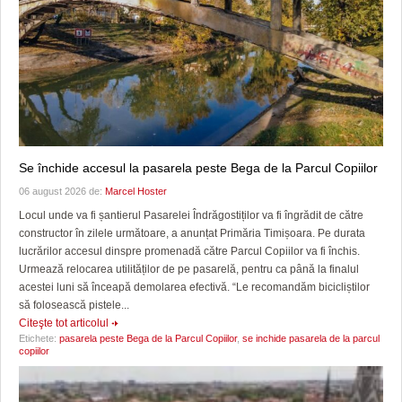
Se închide accesul la pasarela peste Bega de la Parcul Copiilor
06 august 2026 de:
Marcel Hoster
Locul unde va fi șantierul Pasarelei Îndrăgostiților va fi îngrădit de către
constructor în zilele următoare, a anunțat Primăria Timișoara. Pe durata
lucrărilor accesul dinspre promenadă către Parcul Copiilor va fi închis.
Urmează relocarea utilităților de pe pasarelă, pentru ca până la finalul
acestei luni să înceapă demolarea efectivă. “Le recomandăm bicicliștilor
să folosească pistele...
Citeşte tot articolul
Etichete:
pasarela peste Bega de la Parcul Copiilor
,
se inchide pasarela de la parcul
copiilor