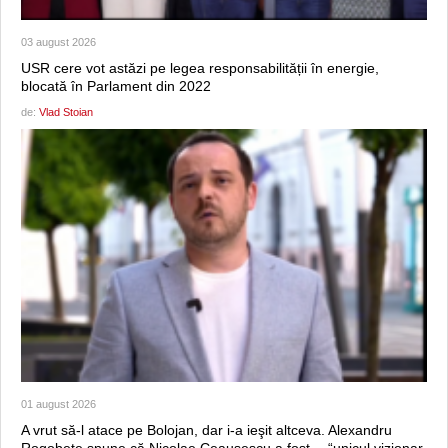
03 august 2026
USR cere vot astăzi pe legea responsabilității în energie,
blocată în Parlament din 2022
de:
Vlad Stoian
01 august 2026
A vrut să-l atace pe Bolojan, dar i-a ieşit altceva. Alexandru
Rogobete spune că Nicolae Ceauşescu a fost… “unicul vizionar