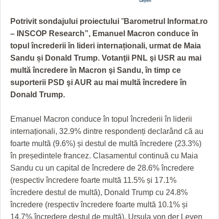
GRĂDINA TAICII DOMNULUI
CRONICĂ DE FILM
ACCIDENTE
Potrivit sondajului proiectului
”
Barometrul Informat.ro
ZIARISTU’ DE TERASĂ
UNDE MERGEM
ANUNŢURI
– INSCOP Research”,
Emanuel Macron conduce în
CU OIŞTEA-N KIERKEGAARD
FILME DOCUMENTARE
INFO SI UTILE
topul încrederii în lideri internaționali, urmat de Maia
Sandu și Donald Trump. Votanţii PNL şi USR au mai
FINANŢĂRI DE LA A LA Z
CLIPURI VIDEO
CULTURA
multă încredere în Macron şi Sandu, în timp ce
suporterii PSD şi AUR au mai multă încredere în
PE SURSE
JOCURI ONLINE
INVATAMANT
Donald Trump.
JUSTITIE
Emanuel Macron conduce în topul încrederii în liderii
FILME DOCUMENTARE
internaționali, 32.9% dintre respondenți declarând că au
CLIPURI VIDEO
foarte multă (9.6%) și destul de multă încredere (23.3%)
în președintele francez. Clasamentul continuă cu Maia
JOCURI ONLINE
Sandu cu un capital de încredere de 28.6% încredere
(respectiv încredere foarte multă 11.5% și 17.1%
DIVERSE
încredere destul de multă), Donald Trump cu 24.8%
FARMACII DIN TIMIŞOARA
încredere (respectiv încredere foarte multă 10.1% și
14.7% încredere destul de multă), Ursula von der Leyen