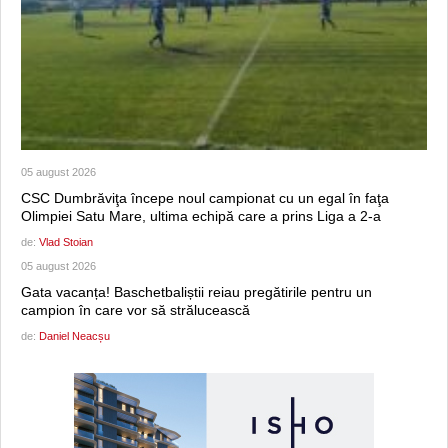
05 august 2026
CSC Dumbrăviţa începe noul campionat cu un egal în faţa
Olimpiei Satu Mare, ultima echipă care a prins Liga a 2-a
de:
Vlad Stoian
05 august 2026
Gata vacanța! Baschetbaliștii reiau pregătirile pentru un
campion în care vor să strălucească
de:
Daniel Neacșu