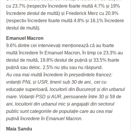
HARTA TIMIŞOAREI
cu 23.7% (respectiv încredere foarte multă 4.7% și 19%
încredere destul de multă) și Friederick Merz cu 20.9%
LICEE, ŞCOLI ŞI GRĂDINIŢE DIN TIMIŞ
(respectiv încredere foarte multă 4.8% și 16.1% încredere
PRIMĂRIILE DIN TIMIŞ
destul de multă).
Emanuel Macron
SFATUL MEDICULUI
9.6% dintre cei intervievați menționează că au foarte
SFATURI JURIDICE
multă încredere în Emanuel Macron, în timp ce 23.3% au
destul de multă, 19.8% destul de puțină și 33.5% foarte
puțină sau deloc. 2.5% nu știu sau nu răspund.
Au cea mai multă încredere în președintele francez:
votanții PNL și USR, tinerii sub 30 de ani, cei cu
educație superioară, locuitorii din București și din urbanul
mare. Votanții PSD și AUR, persoanele între 30 și 59 de
ani, locuitorii din urbanul mic și angajații din sectorul
public sunt categoriile de populație care au cea mai
puțină încredere în Emanuel Macron.
Maia Sandu