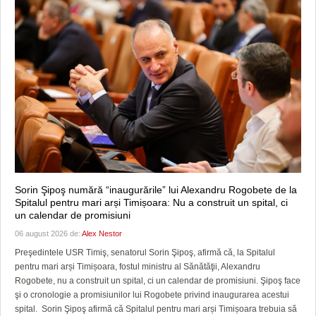
Sorin Şipoş numără “inaugurările” lui Alexandru Rogobete de la
Spitalul pentru mari arși Timișoara: Nu a construit un spital, ci
un calendar de promisiuni
06 august 2026 de:
Alex Nestor
Preşedintele USR Timiş, senatorul Sorin Şipoş, afirmă că, la Spitalul
pentru mari arși Timișoara, fostul ministru al Sănătăţii, Alexandru
Rogobete, nu a construit un spital, ci un calendar de promisiuni. Şipoş face
şi o cronologie a promisiunilor lui Rogobete privind inaugurarea acestui
spital. Sorin Şipoş afirmă că Spitalul pentru mari arși Timișoara trebuia să