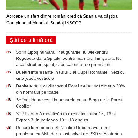
Aproape un sfert dintre români cred că Spania va câştiga
Campionatul Mondial. Sondaj INSCOP
Știri de ultimă oră
Sorin Şipoş numără “inaugurările” lui Alexandru
d
B
Rogobete de la Spitalul pentru mari arși Timișoara: Nu
a construit un spital, ci un calendar de promisiuni
Dueluri interesante în turul 3 al Cupei României. Vezi cu
d
B
cine joacă vesticele
Debitele râurilor din vestul României au scăzut sub 30%
d
B
din normalul perioadei
Se închide accesul la pasarela peste Bega de la Parcul
d
B
Copiilor
STPT anunță modificări în circulația liniilor 15, 16 și
d
B
Expres 3, în perioada 10 – 13 august
Recurs la memorie. Şi Nicolae Robu a avut mari
d
B
probleme cu ANI, dar a fost salvat de PSD şi Ecaterina