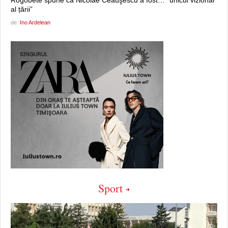
al țării”
de:
Ino Ardelean
Sport