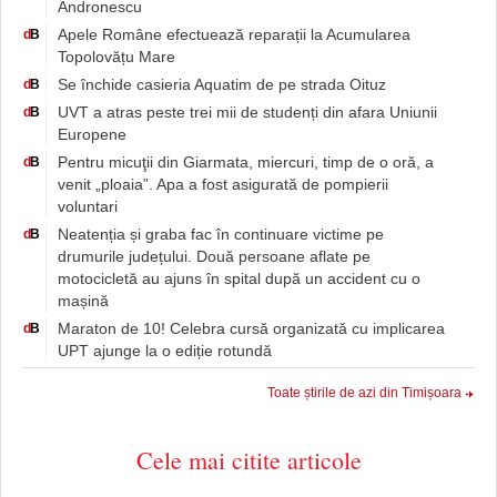
Andronescu
Apele Române efectuează reparații la Acumularea
d
B
Topolovățu Mare
Se închide casieria Aquatim de pe strada Oituz
d
B
UVT a atras peste trei mii de studenți din afara Uniunii
d
B
Europene
Pentru micuţii din Giarmata, miercuri, timp de o oră, a
d
B
venit „ploaia”. Apa a fost asigurată de pompierii
voluntari
Neatenția și graba fac în continuare victime pe
d
B
drumurile județului. Două persoane aflate pe
motocicletă au ajuns în spital după un accident cu o
mașină
Maraton de 10! Celebra cursă organizată cu implicarea
d
B
UPT ajunge la o ediție rotundă
Toate știrile de azi din Timișoara
Cele mai citite articole