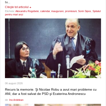
fie...
Citeşte tot articolul
Etichete:
Alexandru Rogobete
,
calendar
,
inaugurare
,
promisiuni
,
Sorin Sipos
,
Spitalul
pentru mari arși
06 august 2026
Recurs la memorie. Şi Nicolae Robu a avut mari probleme cu
ANI, dar a fost salvat de PSD şi Ecaterina Andronescu
de:
Ino Ardelean