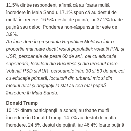
11.5% dintre respondenți afirmă că au foarte multă
încredere în Maia Sandu. 17.1% spun că au destul de
multă încredere, 16.5% destul de puțină, iar 37.2% foarte
puțină sau deloc. Ponderea non-răspunsurilor este de
3.9%.
Au încredere în președinta Republicii Moldova într-o
proporție mai mare decât restul populației: votanții PNL și
USR, persoanele de peste 60 de ani, cei cu educație
superioară, locuitorii din București și din urbanul mare.
Votanții PSD și AUR, persoanele între 30 și 59 de ani, cei
cu educație primară, locuitorii din urbanul mic și din
mediul rural și angajații la stat au cea mai puțină
încredere în Maia Sandu.
Donald Trump
10.1% dintre participanții la sondaj au foarte multă
încredere în Donald Trump. 14.7% au destul de multă
încredere, 24.5% destul de puțină, iar 46.4% foarte puțină