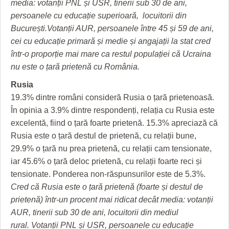
media: votanții PNL și USR, tinerii sub 30 de ani,
persoanele cu educație superioară, locuitorii din
București.Votanții AUR, persoanele între 45 și 59 de ani,
cei cu educație primară și medie și angajații la stat cred
într-o proporție mai mare ca restul populației că Ucraina
nu este o țară prietenă cu România.
Rusia
19.3% dintre români consideră Rusia o țară prietenoasă.
În opinia a 3.9% dintre respondenți, relația cu Rusia este
excelentă, fiind o țară foarte prietenă. 15.3% apreciază că
Rusia este o țară destul de prietenă, cu relații bune,
29.9% o țară nu prea prietenă, cu relații cam tensionate,
iar 45.6% o țară deloc prietenă, cu relații foarte reci și
tensionate. Ponderea non-răspunsurilor este de 5.3%.
Cred că Rusia este o țară prietenă (foarte și destul de
prietenă) într-un procent mai ridicat decât media: votanții
AUR, tinerii sub 30 de ani, locuitorii din mediul
rural. Votanții PNL și USR, persoanele cu educație