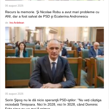
06 august 2026
Recurs la memorie. Şi Nicolae Robu a avut mari probleme cu
ANI, dar a fost salvat de PSD şi Ecaterina Andronescu
de:
Ino Ardelean
05 august 2026
Sorin Şipoş nu le dă nicio speranţă PSD-iştilor: “Nu veți câștiga
niciodată Timișoara. Nici în 2028, nici în 3028, când Dominic
Fritz sigur nu va mai fi primar