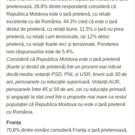
prietenoasă. 26.8% dintre respondenți consideră că
Republica Moldova este o țară prietenă, cu relații
excelente cu de România. 44.3% cred că este o țară
destul de prietenă, cu relații bune, 11.5% o țară nu prea
prietenă, cu relații cam tensionate, iar 12% deloc
prietenă, cu relații foarte reci și tensionate. Ponderea
non-răspunsurilor este de 5.4%.
Consideră că Republica Moldova este o țară prietenă
(foarte și destul de prietenă) într-un procent mai ridicat
decât media: votanții PSD, PNL și USR, tinerii sub 30 de
ani, persoanele cu educație superioară. Votanții AUR,
persoanele între 45 și 59 de ani, cei cu educație primară
și angajații la stat cred într-o proporție mai mare ca restul
populației că Republica Moldova nu este o țară prietenă
cu România.
Franța
70.8% dintre români consideră Franța o țară prietenoasă.