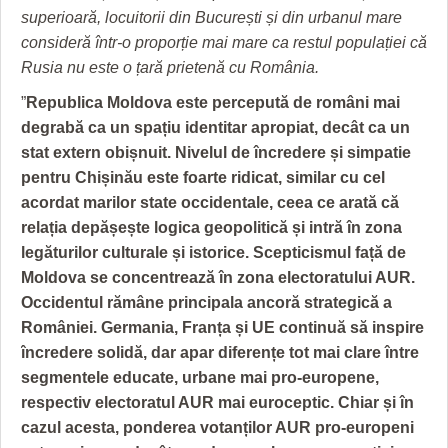
superioară, locuitorii din București și din urbanul mare
consideră într-o proporție mai mare ca restul populației că
Rusia nu este o țară prietenă cu România.
”
Republica Moldova este percepută de români mai
degrabă ca un spațiu identitar apropiat, decât ca un
stat extern obișnuit. Nivelul de încredere și simpatie
pentru Chișinău este foarte ridicat, similar cu cel
acordat marilor state occidentale, ceea ce arată că
relația depășește logica geopolitică și intră în zona
legăturilor culturale și istorice. Scepticismul față de
Moldova se concentrează în zona electoratului AUR.
Occidentul rămâne principala ancoră strategică a
României. Germania, Franța și UE continuă să inspire
încredere solidă, dar apar diferențe tot mai clare între
segmentele educate, urbane mai pro-europene,
respectiv electoratul AUR mai euroceptic. Chiar și în
cazul acesta, ponderea votanților AUR pro-europeni