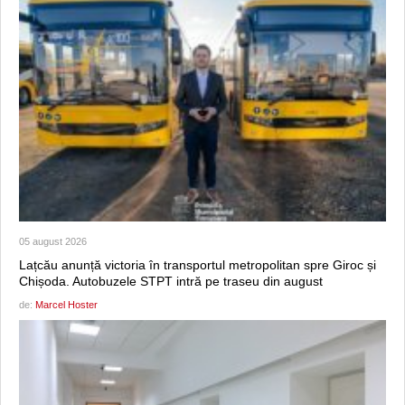
05 august 2026
Lațcău anunță victoria în transportul metropolitan spre Giroc și
Chișoda. Autobuzele STPT intră pe traseu din august
de:
Marcel Hoster