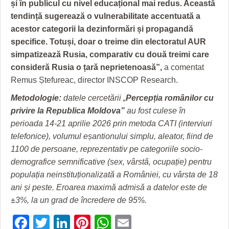
și în publicul cu nivel educațional mai redus. Această
tendință sugerează o vulnerabilitate accentuată a
acestor categorii la dezinformări și propagandă
specifice. Totuși, doar o treime din electoratul AUR
simpatizează Rusia, comparativ cu două treimi care
consideră Rusia o țară neprietenoasă
”,
a comentat
Remus Ștefureac, director INSCOP Research.
Metodologie:
datele cercetării „
Percepția românilor cu
privire la Republica Moldova”
au fost culese în
perioada 14-21 aprilie 2026 prin metoda CATI (interviuri
telefonice), volumul eșantionului simplu, aleator, fiind de
1100 de persoane, reprezentativ pe categoriile socio-
demografice semnificative (sex, vârstă, ocupație) pentru
populația neinstituționalizată a României, cu vârsta de 18
ani și peste. Eroarea maximă admisă a datelor este de
±3%, la un grad de încredere de 95%.
Facebook
Twitter
LinkedIn
Pinterest
WhatsApp
Email