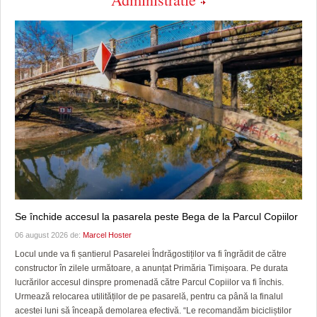
Se închide accesul la pasarela peste Bega de la Parcul Copiilor
06 august 2026 de:
Marcel Hoster
Locul unde va fi șantierul Pasarelei Îndrăgostiților va fi îngrădit de către
constructor în zilele următoare, a anunțat Primăria Timișoara. Pe durata
lucrărilor accesul dinspre promenadă către Parcul Copiilor va fi închis.
Urmează relocarea utilităților de pe pasarelă, pentru ca până la finalul
acestei luni să înceapă demolarea efectivă. “Le recomandăm bicicliștilor