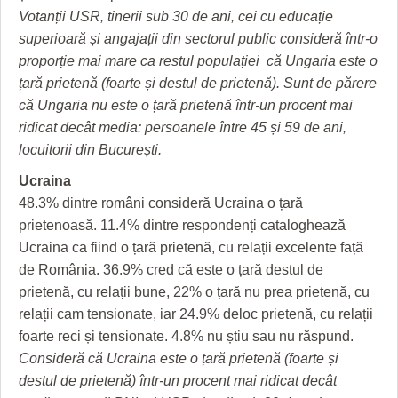
Votanții USR, tinerii sub 30 de ani, cei cu educație
superioară și angajații din sectorul public consideră într-o
proporție mai mare ca restul populației că Ungaria este o
țară prietenă (foarte și destul de prietenă). Sunt de părere
că Ungaria nu este o țară prietenă într-un procent mai
ridicat decât media: persoanele între 45 și 59 de ani,
locuitorii din București.
Ucraina
48.3% dintre români consideră Ucraina o țară
prietenoasă. 11.4% dintre respondenți cataloghează
Ucraina ca fiind o țară prietenă, cu relații excelente față
de România. 36.9% cred că este o țară destul de
prietenă, cu relații bune, 22% o țară nu prea prietenă, cu
relații cam tensionate, iar 24.9% deloc prietenă, cu relații
foarte reci și tensionate. 4.8% nu știu sau nu răspund.
Consideră că Ucraina este o țară prietenă (foarte și
destul de prietenă) într-un procent mai ridicat decât