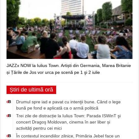
JAZZx NOW la Iulius Town. Artiști din Germania, Marea Britanie
și Țările de Jos vor urca pe scenă pe 1 şi 2 iulie
Știri de ultimă oră
Drumul spre iad e pavat cu intenţii bune. Când o lege
d
B
bună pe fond e aplicată ca o armă politică
Trei zile de distracție la Iulius Town: Parada ISWinT şi
d
B
concert Dragoş Moldovan, cinema în aer liber și
activități pentru cei mici
În contextul incendiilor zilnice, Primăria Jebel face un
d
B