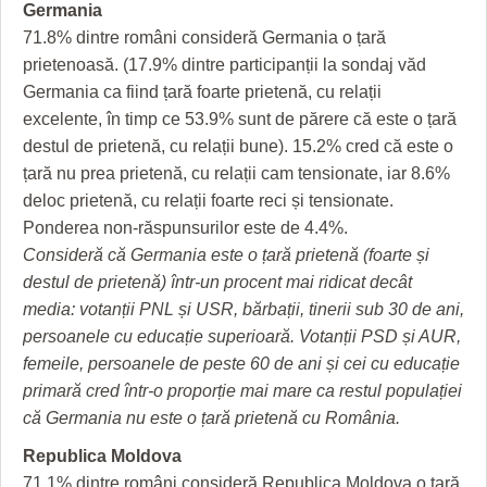
HARTA TIMIŞOAREI
Germania
71.8% dintre români consideră Germania o țară
LICEE, ŞCOLI ŞI GRĂDINIŢE DIN TIMIŞ
prietenoasă. (17.9% dintre participanții la sondaj văd
Germania ca fiind țară foarte prietenă, cu relații
PRIMĂRIILE DIN TIMIŞ
excelente, în timp ce 53.9% sunt de părere că este o țară
SFATUL MEDICULUI
destul de prietenă, cu relații bune). 15.2% cred că este o
țară nu prea prietenă, cu relații cam tensionate, iar 8.6%
SFATURI JURIDICE
deloc prietenă, cu relații foarte reci și tensionate.
Ponderea non-răspunsurilor este de 4.4%.
Consideră că Germania este o țară prietenă (foarte și
destul de prietenă) într-un procent mai ridicat decât
media: votanții PNL și USR, bărbații, tinerii sub 30 de ani,
persoanele cu educație superioară. Votanții PSD și AUR,
femeile, persoanele de peste 60 de ani și cei cu educație
primară cred într-o proporție mai mare ca restul populației
că Germania nu este o țară prietenă cu România.
Republica Moldova
71.1% dintre români consideră Republica Moldova o țară