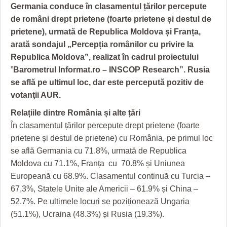
GRĂDINA TAICII DOMNULUI
CRONICĂ DE FILM
ACCIDENTE
Germania conduce în clasamentul țărilor percepute
de români drept prietene (foarte prietene și destul de
ZIARISTU’ DE TERASĂ
UNDE MERGEM
ANUNŢURI
prietene), urmată de Republica Moldova și Franța,
CU OIŞTEA-N KIERKEGAARD
FILME DOCUMENTARE
INFO SI UTILE
arată sondajul „Percepția românilor cu privire la
Republica Moldova”, realizat în cadrul proiectului
FINANŢĂRI DE LA A LA Z
CLIPURI VIDEO
CULTURA
”
Barometrul Informat.ro – INSCOP Research”.
Rusia
se află pe ultimul loc, dar este percepută pozitiv de
PE SURSE
JOCURI ONLINE
INVATAMANT
votanţii AUR.
JUSTITIE
Relațiile dintre România și alte țări
În clasamentul țărilor percepute drept prietene (foarte
FILME DOCUMENTARE
prietene și destul de prietene) cu România, pe primul loc
CLIPURI VIDEO
se află Germania cu 71.8%, urmată de Republica
Moldova cu 71.1%, Franța cu 70.8% și Uniunea
JOCURI ONLINE
Europeană cu 68.9%. Clasamentul continuă cu Turcia –
67,3%, Statele Unite ale Americii – 61.9% și China –
DIVERSE
52.7%. Pe ultimele locuri se poziționează Ungaria
FARMACII DIN TIMIŞOARA
(51.1%), Ucraina (48.3%) și Rusia (19.3%).