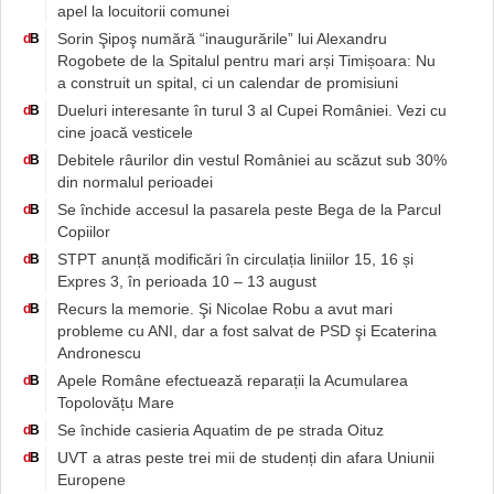
apel la locuitorii comunei
Sorin Şipoş numără “inaugurările” lui Alexandru
d
B
Rogobete de la Spitalul pentru mari arși Timișoara: Nu
a construit un spital, ci un calendar de promisiuni
Dueluri interesante în turul 3 al Cupei României. Vezi cu
d
B
cine joacă vesticele
Debitele râurilor din vestul României au scăzut sub 30%
d
B
din normalul perioadei
Se închide accesul la pasarela peste Bega de la Parcul
d
B
Copiilor
STPT anunță modificări în circulația liniilor 15, 16 și
d
B
Expres 3, în perioada 10 – 13 august
Recurs la memorie. Şi Nicolae Robu a avut mari
d
B
probleme cu ANI, dar a fost salvat de PSD şi Ecaterina
Andronescu
Apele Române efectuează reparații la Acumularea
d
B
Topolovățu Mare
Se închide casieria Aquatim de pe strada Oituz
d
B
UVT a atras peste trei mii de studenți din afara Uniunii
d
B
Europene