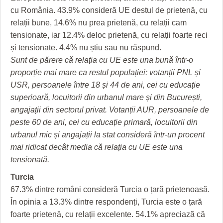
cu România. 43.9% consideră UE destul de prietenă, cu
relații bune, 14.6% nu prea prietenă, cu relații cam
tensionate, iar 12.4% deloc prietenă, cu relații foarte reci
și tensionate. 4.4% nu știu sau nu răspund.
Sunt de părere că relația cu UE este una bună într-o
proporție mai mare ca restul populației: votanții PNL și
USR, persoanele între 18 și 44 de ani, cei cu educație
superioară, locuitorii din urbanul mare și din București,
angajații din sectorul privat. Votanții AUR, persoanele de
peste 60 de ani, cei cu educație primară, locuitorii din
urbanul mic și angajații la stat consideră într-un procent
mai ridicat decât media că relația cu UE este una
tensionată.
Turcia
67.3% dintre români consideră Turcia o țară prietenoasă.
În opinia a 13.3% dintre respondenți, Turcia este o țară
foarte prietenă, cu relații excelente. 54.1% apreciază că