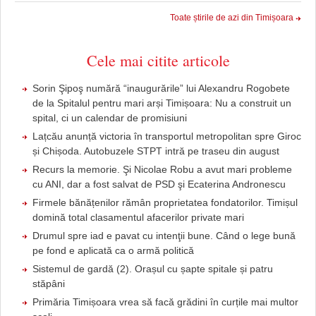
Toate știrile de azi din Timișoara
Cele mai citite articole
Sorin Şipoş numără “inaugurările” lui Alexandru Rogobete
de la Spitalul pentru mari arși Timișoara: Nu a construit un
spital, ci un calendar de promisiuni
Lațcău anunță victoria în transportul metropolitan spre Giroc
și Chișoda. Autobuzele STPT intră pe traseu din august
Recurs la memorie. Şi Nicolae Robu a avut mari probleme
cu ANI, dar a fost salvat de PSD şi Ecaterina Andronescu
Firmele bănățenilor rămân proprietatea fondatorilor. Timișul
domină total clasamentul afacerilor private mari
Drumul spre iad e pavat cu intenţii bune. Când o lege bună
pe fond e aplicată ca o armă politică
Sistemul de gardă (2). Orașul cu șapte spitale și patru
stăpâni
Primăria Timișoara vrea să facă grădini în curțile mai multor