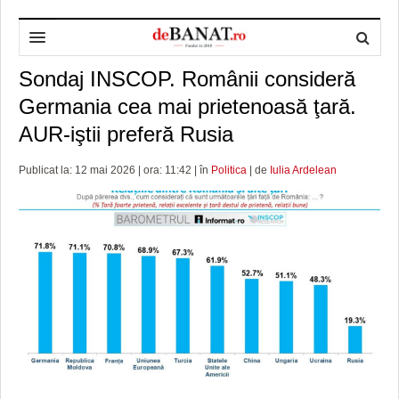
Sondaj INSCOP. Românii consideră
HOME
Germania cea mai prietenoasă ţară.
ADMINISTRAȚIE
DESPRE NOI
AUR-iştii preferă Rusia
POLITICĂ
REDACȚIA DEBANAT
PRIMĂRIA TIMIŞOARA
Publicat la: 12 mai 2026 | ora: 11:42 | în
Politica
| de
Iulia Ardelean
SPORT
POLITICA DE COOKIES
CONSILIUL JUDEŢEAN TIMIŞ
POLITICA
OPINII
POLITICA DE CONFIDENȚIALITATE
PREFECTURA TIMIŞ
POLI TIMISOARA
TIMP LIBER ȘI CULTURĂ
FOTBAL JUDETEAN
DOSARELE DEBANAT
ECONOMIC
ALTE SPORTURI
ETICA LUCIDITĂȚII ASISTATE
TIMP LIBER
SĂNĂTATE
JURNAL DE CAMPANIE
ULTRAMARIN VA RECOMANDA
AFACERI
MAI MULTE
ZÂMBETE AMARE
CULTURA