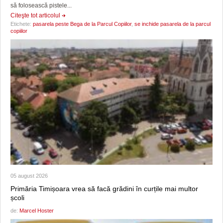
să folosească pistele...
Citeşte tot articolul
Etichete:
pasarela peste Bega de la Parcul Copiilor
,
se inchide pasarela de la parcul
copiilor
05 august 2026
Primăria Timișoara vrea să facă grădini în curțile mai multor
școli
de:
Marcel Hoster