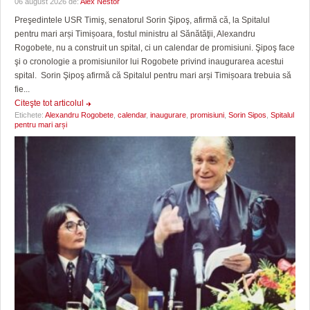
06 august 2026 de:
Alex Nestor
Preşedintele USR Timiş, senatorul Sorin Şipoş, afirmă că, la Spitalul
pentru mari arși Timișoara, fostul ministru al Sănătăţii, Alexandru
Rogobete, nu a construit un spital, ci un calendar de promisiuni. Şipoş face
şi o cronologie a promisiunilor lui Rogobete privind inaugurarea acestui
spital. Sorin Şipoş afirmă că Spitalul pentru mari arși Timișoara trebuia să
fie...
Citeşte tot articolul
Etichete:
Alexandru Rogobete
,
calendar
,
inaugurare
,
promisiuni
,
Sorin Sipos
,
Spitalul
pentru mari arși