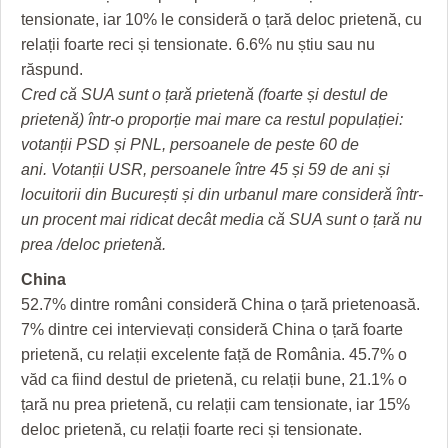
tensionate, iar 10% le consideră o țară deloc prietenă, cu
relații foarte reci și tensionate. 6.6% nu știu sau nu
răspund.
Cred că SUA sunt o țară prietenă (foarte și destul de
prietenă) într-o proporție mai mare ca restul populației:
votanții PSD și PNL, persoanele de peste 60 de
ani. Votanții USR, persoanele între 45 și 59 de ani și
locuitorii din București și din urbanul mare consideră într-
un procent mai ridicat decât media că SUA sunt o țară nu
prea /deloc prietenă.
China
52.7% dintre români consideră China o țară prietenoasă.
7% dintre cei intervievați consideră China o țară foarte
prietenă, cu relații excelente față de România. 45.7% o
văd ca fiind destul de prietenă, cu relații bune, 21.1% o
țară nu prea prietenă, cu relații cam tensionate, iar 15%
deloc prietenă, cu relații foarte reci și tensionate.