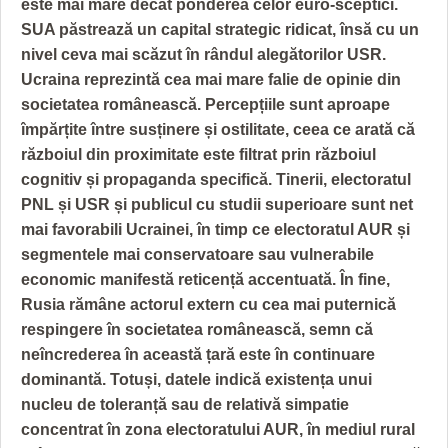
este mai mare decât ponderea celor euro-sceptici.
SUA păstrează un capital strategic ridicat, însă cu un
nivel ceva mai scăzut în rândul alegătorilor USR.
Ucraina reprezintă cea mai mare falie de opinie din
societatea românească. Percepțiile sunt aproape
împărțite între susținere și ostilitate, ceea ce arată că
războiul din proximitate este filtrat prin războiul
cognitiv și propaganda specifică. Tinerii, electoratul
PNL și USR și publicul cu studii superioare sunt net
mai favorabili Ucrainei, în timp ce electoratul AUR și
segmentele mai conservatoare sau vulnerabile
economic manifestă reticență accentuată. În fine,
Rusia rămâne actorul extern cu cea mai puternică
respingere în societatea românească, semn că
neîncrederea în această țară este în continuare
dominantă. Totuși, datele indică existența unui
nucleu de toleranță sau de relativă simpatie
concentrat în zona electoratului AUR, în mediul rural