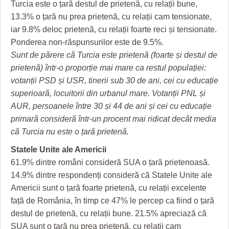
Turcia este o țară destul de prietenă, cu relații bune,
13.3% o țară nu prea prietenă, cu relații cam tensionate,
iar 9.8% deloc prietenă, cu relații foarte reci și tensionate.
Ponderea non-răspunsurilor este de 9.5%.
Sunt de părere că Turcia este prietenă (foarte și destul de
prietenă) într-o proporție mai mare ca restul populației:
votanții PSD și USR, tinerii sub 30 de ani, cei cu educație
superioară, locuitorii din urbanul mare. Votanții PNL și
AUR, persoanele între 30 și 44 de ani și cei cu educație
primară consideră într-un procent mai ridicat decât media
că Turcia nu este o țară prietenă.
Statele Unite ale Americii
61.9% dintre români consideră SUA o țară prietenoasă.
14.9% dintre respondenți consideră că Statele Unite ale
Americii sunt o țară foarte prietenă, cu relații excelente
față de România, în timp ce 47% le percep ca fiind o țară
destul de prietenă, cu relații bune. 21.5% apreciază că
SUA sunt o țară nu prea prietenă, cu relații cam