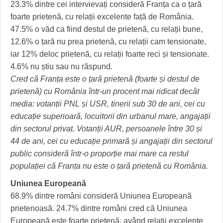
23.3% dintre cei intervievați consideră Franța ca o țară
foarte prietenă, cu relații excelente față de România.
47.5% o văd ca fiind destul de prietenă, cu relații bune,
12.6% o țară nu prea prietenă, cu relații cam tensionate,
iar 12% deloc prietenă, cu relații foarte reci și tensionate.
4.6% nu știu sau nu răspund.
Cred că Franța este o țară prietenă (foarte și destul de
prietenă) cu România într-un procent mai ridicat decât
media: votanții PNL și USR, tinerii sub 30 de ani, cei cu
educație superioară, locuitorii din urbanul mare, angajații
din sectorul privat. Votanții AUR, persoanele între 30 și
44 de ani, cei cu educație primară și angajații din sectorul
public consideră într-o proporție mai mare ca restul
populației că Franța nu este o țară prietenă cu România.
Uniunea Europeană
68.9% dintre români consideră Uniunea Europeană
prietenoasă. 24.7% dintre români cred că Uniunea
Europeană este foarte prietenă, având relații excelente