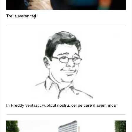
Trei suveranităţi
In Freddy veritas: „Publicul nostru, cel pe care îl avem încă”