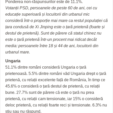
Ponderea non-răspunsurilor este de 11.1%.
Votanții PSD, persoanele de peste 60 de ani, cei cu
educație superioară și locuitorii din urbanul mic
consideră într-o proporție mai mare ca restul populației că
țara condusă de Xi Jinping este o țară prietenă (foarte și
destul de prietenă). Sunt de părere că statul chinez nu
este o țară prietenă într-un procent mai ridicat decât
media: persoanele între 18 și 44 de ani, locuitorii din
urbanul mare.
Ungaria
51.1% dintre români consideră Ungaria o țară
prietenoasă. 5.5% dintre români văd Ungaria drept o țară
prietenă, cu relații excelente față de România, în timp ce
45.6% o consideră o țară destul de prietenă, cu relații
bune. 27.7% sunt de părere că este o țară nu prea
prietenă, cu relații cam tensionate, iar 15% o consideră
deloc prietenă, cu relații foarte reci și tensionate. 6.3% nu
știu sau nu răspund.