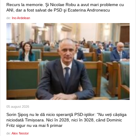
Recurs la memorie. Şi Nicolae Robu a avut mari probleme cu
ANI, dar a fost salvat de PSD şi Ecaterina Andronescu
de:
Ino Ardelean
05 august 2026
Sorin Şipoş nu le dă nicio speranţă PSD-iştilor: “Nu veți câștiga
niciodată Timișoara. Nici în 2028, nici în 3028, când Dominic
Fritz sigur nu va mai fi primar
de:
Alex Nestor