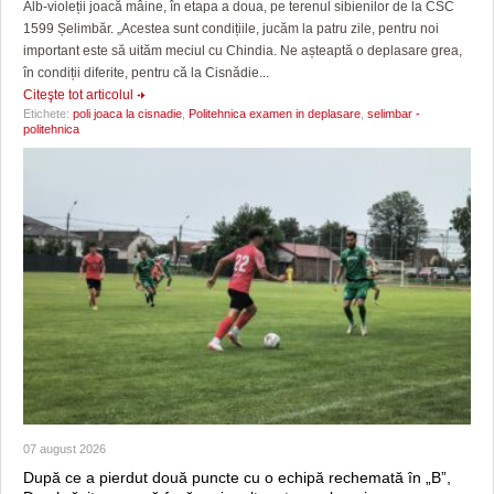
Alb-violeții joacă mâine, în etapa a doua, pe terenul sibienilor de la CSC
1599 Șelimbăr. „Acestea sunt condițiile, jucăm la patru zile, pentru noi
important este să uităm meciul cu Chindia. Ne așteaptă o deplasare grea,
în condiții diferite, pentru că la Cisnădie...
Citeşte tot articolul
Etichete:
poli joaca la cisnadie
,
Politehnica examen in deplasare
,
selimbar -
politehnica
07 august 2026
După ce a pierdut două puncte cu o echipă rechemată în „B”,