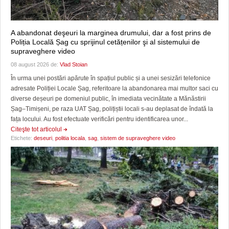
A abandonat deşeuri la marginea drumului, dar a fost prins de
Poliția Locală Șag cu sprijinul cetățenilor şi al sistemului de
supraveghere video
08 august 2026 de:
Vlad Stoian
În urma unei postări apărute în spațiul public și a unei sesizări telefonice
adresate Poliției Locale Șag, referitoare la abandonarea mai multor saci cu
diverse deșeuri pe domeniul public, în imediata vecinătate a Mănăstirii
Șag–Timișeni, pe raza UAT Șag, polițiștii locali s-au deplasat de îndată la
fața locului. Au fost efectuate verificări pentru identificarea unor...
Citeşte tot articolul
Etichete:
deseuri
,
politia locala
,
sag
,
sistem de supraveghere video