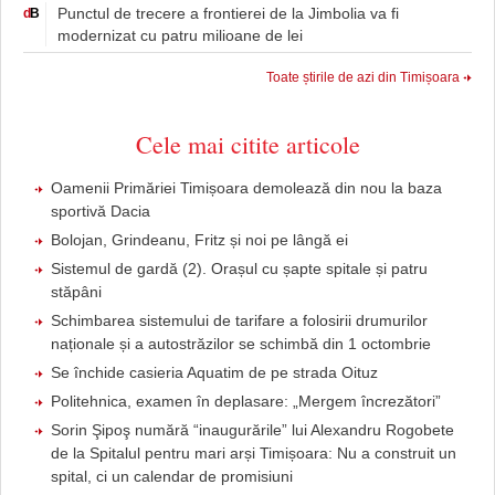
Punctul de trecere a frontierei de la Jimbolia va fi
d
B
modernizat cu patru milioane de lei
Toate știrile de azi din Timișoara
Cele mai citite articole
Oamenii Primăriei Timișoara demolează din nou la baza
sportivă Dacia
Bolojan, Grindeanu, Fritz și noi pe lângă ei
Sistemul de gardă (2). Orașul cu șapte spitale și patru
stăpâni
Schimbarea sistemului de tarifare a folosirii drumurilor
naționale și a autostrăzilor se schimbă din 1 octombrie
Se închide casieria Aquatim de pe strada Oituz
Politehnica, examen în deplasare: „Mergem încrezători”
Sorin Şipoş numără “inaugurările” lui Alexandru Rogobete
de la Spitalul pentru mari arși Timișoara: Nu a construit un
spital, ci un calendar de promisiuni