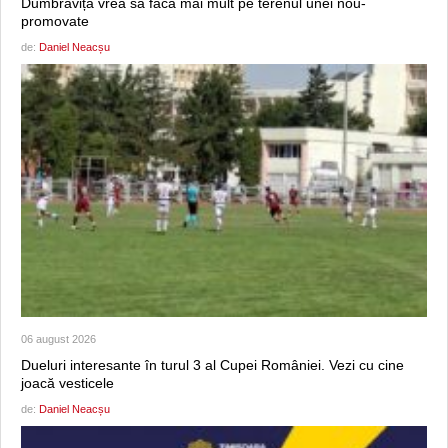
Dumbrăvița vrea să facă mai mult pe terenul unei nou-
promovate
de:
Daniel Neacșu
06 august 2026
Dueluri interesante în turul 3 al Cupei României. Vezi cu cine
joacă vesticele
de:
Daniel Neacșu