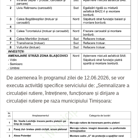
GRĂDINA TAICII DOMNULUI
CRONICĂ DE FILM
ACCIDENTE
ZIARISTU’ DE TERASĂ
UNDE MERGEM
ANUNŢURI
CU OIŞTEA-N KIERKEGAARD
FILME DOCUMENTARE
INFO SI UTILE
FINANŢĂRI DE LA A LA Z
CLIPURI VIDEO
CULTURA
PE SURSE
JOCURI ONLINE
INVATAMANT
JUSTITIE
FILME DOCUMENTARE
De asemenea în programul zilei de 12.06.2026, se vor
executa activități specifice serviciului de: „Semnalizare a
CLIPURI VIDEO
circulației rutiere, întreținere, funcționare și dirijare a
circulației rutiere pe raza municipiului Timișoara:
JOCURI ONLINE
DIVERSE
FARMACII DIN TIMIŞOARA