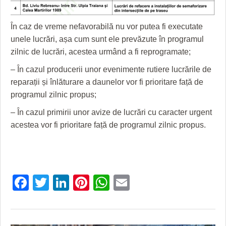
HARTA TIMIŞOAREI
LICEE, ŞCOLI ŞI GRĂDINIŢE DIN TIMIŞ
În caz de vreme nefavorabilă nu vor putea fi executate
unele lucrări, așa cum sunt ele prevăzute în programul
PRIMĂRIILE DIN TIMIŞ
zilnic de lucrări, acestea urmând a fi reprogramate;
SFATUL MEDICULUI
– În cazul producerii unor evenimente rutiere lucrările de
reparații și înlăturare a daunelor vor fi prioritare față de
SFATURI JURIDICE
programul zilnic propus;
– În cazul primirii unor avize de lucrări cu caracter urgent
acestea vor fi prioritare față de programul zilnic propus.
Facebook
Twitter
LinkedIn
Pinterest
WhatsApp
Email