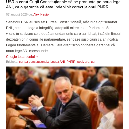
USR a cerut Curții Constituționale să se pronunțe pe noua lege
ANI, ca o garanție că este îndeplinit corect jalonul PNRR
07 august 2026 de:
Alex Nestor
Senatorii USR au sesizat Curtea Constituțională, alături de opt senatori
PNL, pe noua lege a integrității adoptată miercuri de Parlament. Sunt
vizate în sesizare cele două amendamente care au ridicat, încă din timpul
dezbaterilor în comisiile parlamentare, serioase suspiciuni că ar încălca
Legea fundamentală. Demersul are drept scop obținerea garanției că
noua lege ANI corespunde...
Citeşte tot articolul
Etichete:
curtea constitutionala
,
Legea ANI
,
PNRR
,
sesizare
,
usr