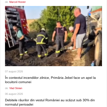
de:
Marcel Hoster
07 august 2026
În contextul incendiilor zilnice, Primăria Jebel face un apel la
locuitorii comunei
de:
Vlad Stoian
06 august 2026
Debitele râurilor din vestul României au scăzut sub 30% din
normalul perioadei