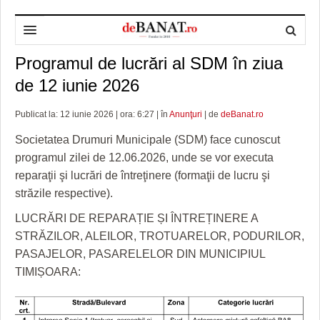
Programul de lucrări al SDM în ziua
HOME
de 12 iunie 2026
ADMINISTRAȚIE
DESPRE NOI
Publicat la: 12 iunie 2026 | ora: 6:27 | în
Anunţuri
| de
deBanat.ro
POLITICĂ
REDACȚIA DEBANAT
PRIMĂRIA TIMIŞOARA
Societatea Drumuri Municipale (SDM) face cunoscut
SPORT
POLITICA DE COOKIES
CONSILIUL JUDEŢEAN TIMIŞ
POLITICA
programul zilei de 12.06.2026, unde se vor executa
reparaţii şi lucrări de întreţinere (formaţii de lucru şi
OPINII
POLITICA DE CONFIDENȚIALITATE
PREFECTURA TIMIŞ
POLI TIMISOARA
străzile respective).
TIMP LIBER ȘI CULTURĂ
FOTBAL JUDETEAN
DOSARELE DEBANAT
LUCRĂRI DE REPARAȚIE ȘI ÎNTREȚINERE A
ECONOMIC
ALTE SPORTURI
ETICA LUCIDITĂȚII ASISTATE
TIMP LIBER
STRĂZILOR, ALEILOR, TROTUARELOR, PODURILOR,
PASAJELOR, PASARELELOR DIN MUNICIPIUL
SĂNĂTATE
JURNAL DE CAMPANIE
ULTRAMARIN VA RECOMANDA
AFACERI
TIMIȘOARA:
MAI MULTE
ZÂMBETE AMARE
CULTURA