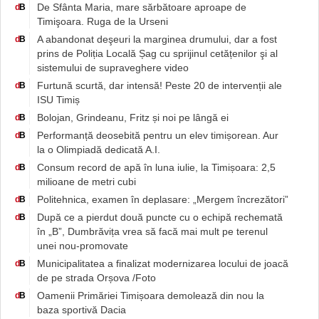
De Sfânta Maria, mare sărbătoare aproape de
d
B
Timişoara. Ruga de la Urseni
A abandonat deşeuri la marginea drumului, dar a fost
d
B
prins de Poliția Locală Șag cu sprijinul cetățenilor şi al
sistemului de supraveghere video
Furtună scurtă, dar intensă! Peste 20 de intervenții ale
d
B
ISU Timiș
Bolojan, Grindeanu, Fritz și noi pe lângă ei
d
B
Performanță deosebită pentru un elev timișorean. Aur
d
B
la o Olimpiadă dedicată A.I.
Consum record de apă în luna iulie, la Timișoara: 2,5
d
B
milioane de metri cubi
Politehnica, examen în deplasare: „Mergem încrezători”
d
B
După ce a pierdut două puncte cu o echipă rechemată
d
B
în „B”, Dumbrăvița vrea să facă mai mult pe terenul
unei nou-promovate
Municipalitatea a finalizat modernizarea locului de joacă
d
B
de pe strada Orșova /Foto
Oamenii Primăriei Timișoara demolează din nou la
d
B
baza sportivă Dacia