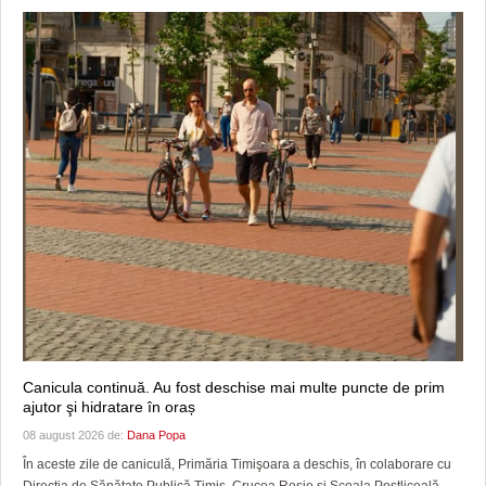
Canicula continuă. Au fost deschise mai multe puncte de prim
ajutor şi hidratare în oraș
08 august 2026 de:
Dana Popa
În aceste zile de caniculă, Primăria Timişoara a deschis, în colaborare cu
Direcția de Sănătate Publică Timiș, Crucea Roșie și Școala Postliceală