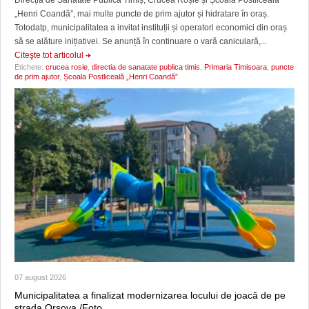
„Henri Coandă”, mai multe puncte de prim ajutor și hidratare în oraș.
Totodatp, municipalitatea a invitat instituții și operatori economici din oraș
să se alăture inițiativei. Se anunță în continuare o vară caniculară,...
Citeşte tot articolul
Etichete:
crucea rosie
,
directia de sanatate publica timis
,
Primaria Timisoara
,
puncte
de prim ajutor
,
Școala Postliceală „Henri Coandă”
07 august 2026
Municipalitatea a finalizat modernizarea locului de joacă de pe
strada Orșova /Foto