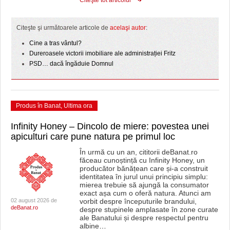
Citeşte tot articolul
Citeşte şi următoarele articole de
acelaşi autor
:
Cine a tras vântul?
Dureroasele victorii imobiliare ale administrației Fritz
PSD… dacă îngăduie Domnul
Produs în Banat
,
Ultima ora
Infinity Honey – Dincolo de miere: povestea unei
apiculturi care pune natura pe primul loc
În urmă cu un an, cititorii deBanat.ro
făceau cunoștință cu Infinity Honey, un
producător bănățean care și-a construit
identitatea în jurul unui principiu simplu:
mierea trebuie să ajungă la consumator
exact așa cum o oferă natura. Atunci am
02 august 2026 de
vorbit despre începuturile brandului,
deBanat.ro
despre stupinele amplasate în zone curate
ale Banatului și despre respectul pentru
albine
…