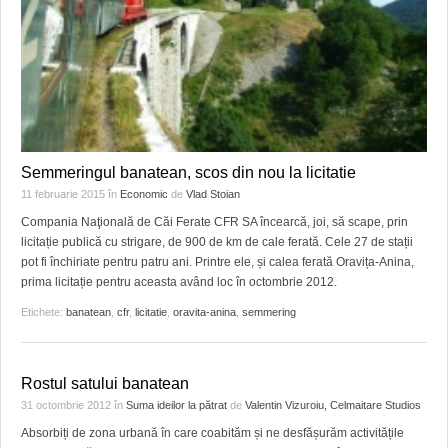
GRĂDINA TAICII DOMNULUI
CRONICĂ DE FILM
ACCIDENTE
ZIARISTU’ DE TERASĂ
UNDE MERGEM
ANUNŢURI
CU OIŞTEA-N KIERKEGAARD
FILME DOCUMENTARE
INFO SI UTILE
FINANŢĂRI DE LA A LA Z
CLIPURI VIDEO
CULTURA
PE SURSE
JOCURI ONLINE
INVATAMANT
Semmeringul banatean, scos din nou la licitatie
11 februarie 2015
în
Economic
de
Vlad Stoian
JUSTITIE
Compania Naţională de Căi Ferate CFR SA încearcă, joi, să scape, prin
licitație publică cu strigare, de 900 de km de cale ferată. Cele 27 de stații
FILME DOCUMENTARE
pot fi închiriate pentru patru ani. Printre ele, și calea ferată Oravița-Anina,
prima licitație pentru aceasta având loc în octombrie 2012.
CLIPURI VIDEO
Etichete:
banatean
,
cfr
,
licitatie
,
oravita-anina
,
semmering
JOCURI ONLINE
DIVERSE
Rostul satului banatean
31 octombrie 2012
în
Suma ideilor la pătrat
de
Valentin Vizuroiu, Celmaitare Studios
FARMACII DIN TIMIŞOARA
Absorbiți de zona urbană în care coabităm și ne desfășurăm activitățile