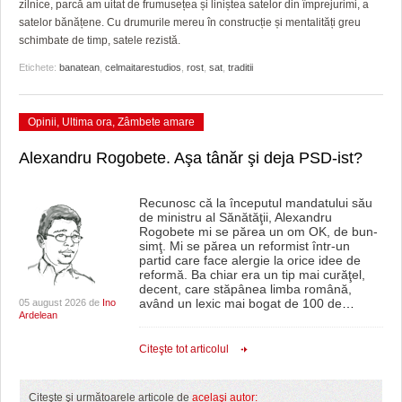
zilnice, parcă am uitat de frumusețea și liniștea satelor din împrejurimi, a
HARTA TIMIŞOAREI
satelor bănățene. Cu drumurile mereu în construcție și mentalități greu
schimbate de timp, satele rezistă.
LICEE, ŞCOLI ŞI GRĂDINIŢE DIN TIMIŞ
Etichete:
banatean
,
celmaitarestudios
,
rost
,
sat
,
traditii
PRIMĂRIILE DIN TIMIŞ
SFATUL MEDICULUI
Opinii
,
Ultima ora
,
Zâmbete amare
SFATURI JURIDICE
Alexandru Rogobete. Aşa tânăr şi deja PSD-ist?
Recunosc că la începutul mandatului său
de ministru al Sănătăţii, Alexandru
Rogobete mi se părea un om OK, de bun-
simţ. Mi se părea un reformist într-un
partid care face alergie la orice idee de
reformă. Ba chiar era un tip mai curăţel,
decent, care stăpânea limba română,
având un lexic mai bogat de 100 de
…
05 august 2026 de
Ino
Ardelean
Citeşte tot articolul
Citeşte şi următoarele articole de
acelaşi autor: