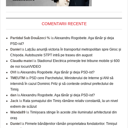
COMENTARII RECENTE
Partidul Sub Douăzeci %
la
Alexandru Rogobete. Aşa tânăr şi deja
PSD-ist?
Daniel
la
Lațcău anunță victoria în transportul metropolitan spre Giroc și
Chișoda. Autobuzele STPT intră pe traseu din august
Claudiu matei
la
Stadionul Electrica primește trei tribune mobile și 600
de noi locuri/VIDEO
OVI
la
Alexandru Rogobete. Aşa tânăr şi deja PSD-ist?
TMEUTM
la
PSD cere Parchetului, Ministerului de Interne şi ANI să
intervină în cazul Dominic Fritz şi să conteste ordinul prefectului de
Timiş
dan
la
Alexandru Rogobete. Aşa tânăr şi deja PSD-ist?
Jack
la
Rata șomajului din Timiș rămâne relativ constantă, la un nivel
extrem de scăzut
Wanda89
la
Timișoara stinge în aceste zile iluminatul arhitectural din
oraș
Daniel
la
Firmele bănățenilor rămân proprietatea fondatorilor. Timișul