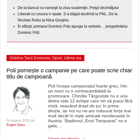
De la bancul cu vameşii la ziua scadenţei. Preţul dezmăţului
Liberali cu crucea-n spate. S-a băgat doctrină la PNL. De la
Nicolae Robu la Alina Gorghiu
În sfârşit, primarul Dominic Fritz ajunge la vorbele… preşedintelui
Dominic Fritz
Grădina Taicii Domnului
,
Opinii
,
Ultima ora
Poli pornește o campanie pe care poate scrie chiar
titlu de campioană
Poli începe campionatul foarte greu, într-
un meci cu o contracandidată la
promovare. Chindia Târgoviște nu e una
dintre cele 12 echipe care vin să joace fără
miză, neavând drept de joc în prima
divizie, iar noi nu ne-am măsurat forța mai
mult decât în niște amicale nerelevante în
Austria. Stadionul „Eroii Timișoarei” nu e
04 august 2026 de
Eugen Sasu
gata,
…