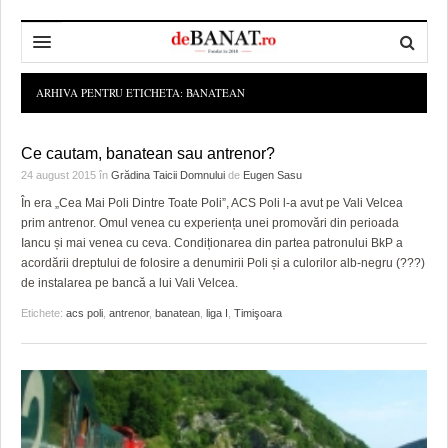
HOME
ARHIVA PENTRU ETICHETA:
BANATEAN
ADMINISTRAȚIE
DESPRE NOI
Ce cautam, banatean sau antrenor?
POLITICĂ
REDACȚIA DEBANAT
PRIMĂRIA TIMIŞOARA
24 august 2015
în
Grădina Taicii Domnului
de
Eugen Sasu
În era „Cea Mai Poli Dintre Toate Poli”, ACS Poli l-a avut pe Vali Velcea
SPORT
POLITICA DE COOKIES
CONSILIUL JUDEŢEAN TIMIŞ
POLITICA
prim antrenor. Omul venea cu experiența unei promovări din perioada
Iancu și mai venea cu ceva. Condiționarea din partea patronului BkP a
OPINII
POLITICA DE CONFIDENȚIALITATE
PREFECTURA TIMIŞ
POLI TIMISOARA
acordării dreptului de folosire a denumirii Poli și a culorilor alb-negru (???)
de instalarea pe bancă a lui Vali Velcea.
TIMP LIBER ȘI CULTURĂ
FOTBAL JUDETEAN
DOSARELE DEBANAT
Etichete:
acs poli
,
antrenor
,
banatean
,
liga I
,
Timişoara
ECONOMIC
ALTE SPORTURI
ETICA LUCIDITĂȚII ASISTATE
TIMP LIBER
SĂNĂTATE
JURNAL DE CAMPANIE
ULTRAMARIN VA RECOMANDA
AFACERI
MAI MULTE
ZÂMBETE AMARE
CULTURA