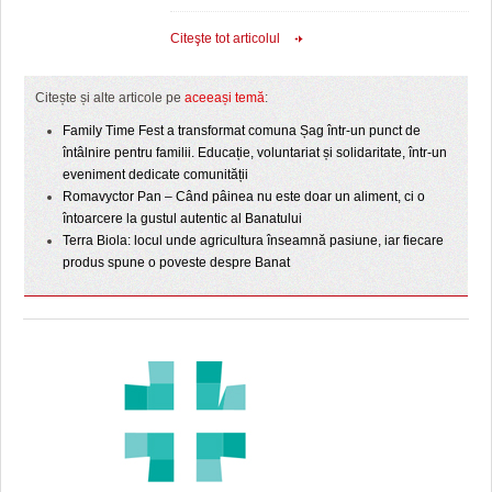
Citeşte tot articolul
Citește și alte articole pe
aceeași temă
:
Family Time Fest a transformat comuna Șag într-un punct de
întâlnire pentru familii. Educație, voluntariat și solidaritate, într-un
eveniment dedicate comunității
Romavyctor Pan – Când pâinea nu este doar un aliment, ci o
întoarcere la gustul autentic al Banatului
Terra Biola: locul unde agricultura înseamnă pasiune, iar fiecare
produs spune o poveste despre Banat