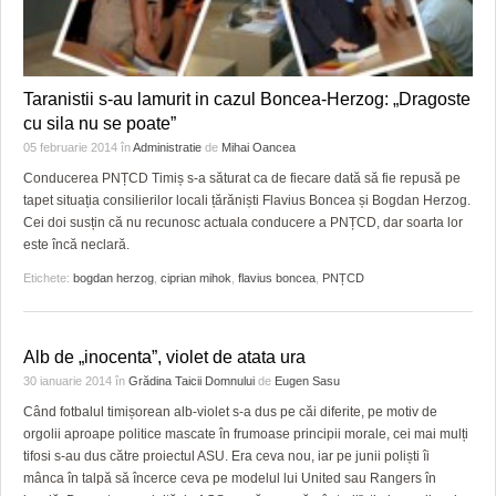
Taranistii s-au lamurit in cazul Boncea-Herzog: „Dragoste
cu sila nu se poate”
05 februarie 2014
în
Administratie
de
Mihai Oancea
Conducerea PNȚCD Timiș s-a săturat ca de fiecare dată să fie repusă pe
tapet situația consilierilor locali țărăniști Flavius Boncea și Bogdan Herzog.
Cei doi susțin că nu recunosc actuala conducere a PNȚCD, dar soarta lor
este încă neclară.
Etichete:
bogdan herzog
,
ciprian mihok
,
flavius boncea
,
PNȚCD
Alb de „inocenta”, violet de atata ura
30 ianuarie 2014
în
Grădina Taicii Domnului
de
Eugen Sasu
Când fotbalul timișorean alb-violet s-a dus pe căi diferite, pe motiv de
orgolii aproape politice mascate în frumoase principii morale, cei mai mulți
tifosi s-au dus către proiectul ASU. Era ceva nou, iar pe junii poliști îi
mânca în talpă să încerce ceva pe modelul lui United sau Rangers în