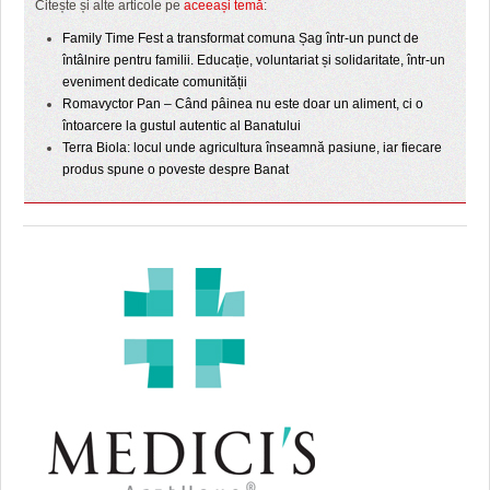
Citește și alte articole pe
aceeași temă
:
Family Time Fest a transformat comuna Șag într-un punct de
întâlnire pentru familii. Educație, voluntariat și solidaritate, într-un
eveniment dedicate comunității
Romavyctor Pan – Când pâinea nu este doar un aliment, ci o
întoarcere la gustul autentic al Banatului
Terra Biola: locul unde agricultura înseamnă pasiune, iar fiecare
produs spune o poveste despre Banat