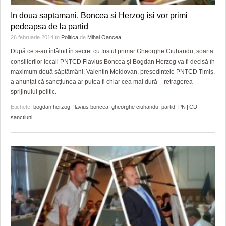
HARTA TIMIŞOAREI
In doua saptamani, Boncea si Herzog isi vor primi
LICEE, ŞCOLI ŞI GRĂDINIŢE DIN TIMIŞ
pedeapsa de la partid
26 februarie 2014
în
Politica
de
Mihai Oancea
PRIMĂRIILE DIN TIMIŞ
După ce s-au întâlnit în secret cu fostul primar Gheorghe Ciuhandu, soarta
consilierilor locali PNŢCD Flavius Boncea şi Bogdan Herzog va fi decisă în
SFATUL MEDICULUI
maximum două săptămâni. Valentin Moldovan, preşedintele PNŢCD Timiş,
a anunţat că sancţiunea ar putea fi chiar cea mai dură – retragerea
SFATURI JURIDICE
sprijinului politic.
Etichete:
bogdan herzog
,
flavius boncea
,
gheorghe ciuhandu
,
partid
,
PNȚCD
,
sanctiuni