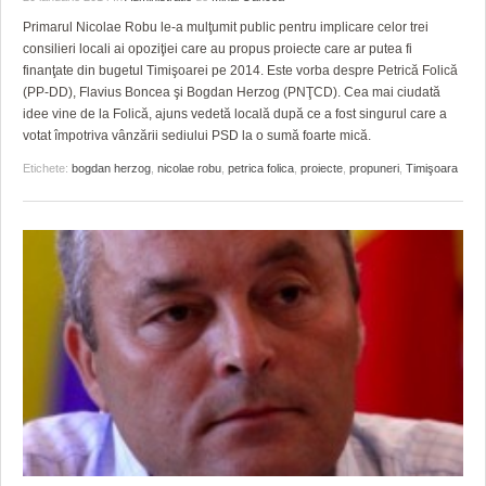
Primarul Nicolae Robu le-a mulţumit public pentru implicare celor trei
consilieri locali ai opoziţiei care au propus proiecte care ar putea fi
finanţate din bugetul Timişoarei pe 2014. Este vorba despre Petrică Folică
(PP-DD), Flavius Boncea şi Bogdan Herzog (PNŢCD). Cea mai ciudată
idee vine de la Folică, ajuns vedetă locală după ce a fost singurul care a
votat împotriva vânzării sediului PSD la o sumă foarte mică.
Etichete:
bogdan herzog
,
nicolae robu
,
petrica folica
,
proiecte
,
propuneri
,
Timişoara