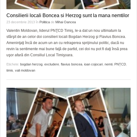
Consilierii locali Boncea si Herzog sunt la mana nemtilor
23 decembrie 2013
în
Politica
de
Mihai Oancea
Valentin Moldovan, liderul PNŢCD Timiş, le-a dat un nou ultimatum la
sfârşit de an celor doi consilieri locali Bogdan Herzog şi Flavius Boncea.
Ameninţaţi încă de acum un an cu retragerea sprijinului politic, dacă nu
revin la sentimente mai bune faţă de partid, cei doi nu pot fi daţi însă prea
uşor afară din Consiliul Local Timişoara.
Etichete:
bogdan herzog
,
excludere
,
flavius boncea
,
ioan cojocari
,
nemti
,
PNȚCD
,
timis
,
vali moldovan