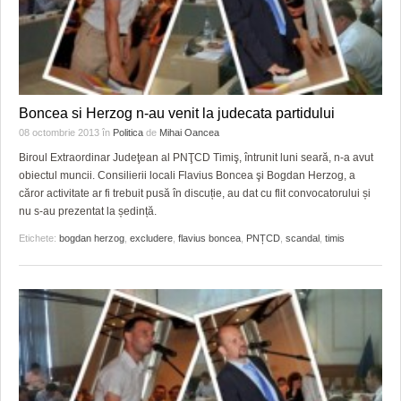
Boncea si Herzog n-au venit la judecata partidului
08 octombrie 2013
în
Politica
de
Mihai Oancea
Biroul Extraordinar Judeţean al PNŢCD Timiş, întrunit luni seară, n-a avut
obiectul muncii. Consilierii locali Flavius Boncea şi Bogdan Herzog, a
căror activitate ar fi trebuit pusă în discuție, au dat cu flit convocatorului și
nu s-au prezentat la ședință.
Etichete:
bogdan herzog
,
excludere
,
flavius boncea
,
PNȚCD
,
scandal
,
timis