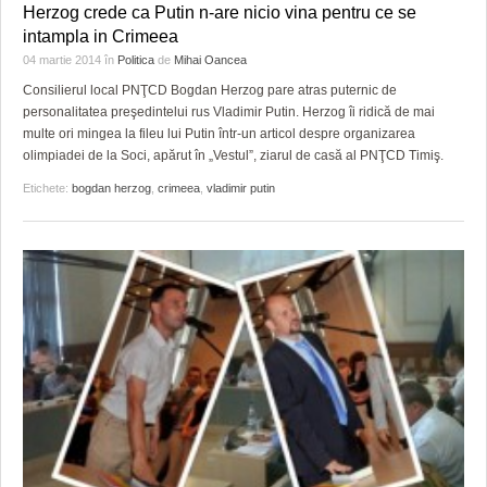
GRĂDINA TAICII DOMNULUI
CRONICĂ DE FILM
ACCIDENTE
Herzog crede ca Putin n-are nicio vina pentru ce se
intampla in Crimeea
ZIARISTU’ DE TERASĂ
UNDE MERGEM
ANUNŢURI
04 martie 2014
în
Politica
de
Mihai Oancea
Consilierul local PNŢCD Bogdan Herzog pare atras puternic de
CU OIŞTEA-N KIERKEGAARD
FILME DOCUMENTARE
INFO SI UTILE
personalitatea preşedintelui rus Vladimir Putin. Herzog îi ridică de mai
multe ori mingea la fileu lui Putin într-un articol despre organizarea
FINANŢĂRI DE LA A LA Z
CLIPURI VIDEO
CULTURA
olimpiadei de la Soci, apărut în „Vestul”, ziarul de casă al PNŢCD Timiş.
PE SURSE
JOCURI ONLINE
INVATAMANT
Etichete:
bogdan herzog
,
crimeea
,
vladimir putin
JUSTITIE
FILME DOCUMENTARE
CLIPURI VIDEO
JOCURI ONLINE
DIVERSE
FARMACII DIN TIMIŞOARA