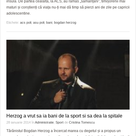
insulă. De partea cealaltă, la ACS, au rămas „sămânțarii”, timișorenii mai
maturi și conștienți că viața nu-ți mai dă timp să pierzi ani de zile pe capricii
adolescentine.
Etichete:
acs poli
,
asu poli
,
bani
,
bogdan herzog
Herzog a vrut sa ia bani de la sport si sa dea la spitale
28 ianuarie 2014
în
Administratie
,
Sport
de
Cristina Tomescu
Tărănistul Bogdan Herzog a încercat marea cu degetul și a propus un