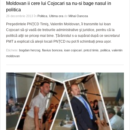
Moldovan ii cere lui Cojocari sa nu-si bage nasul in
politica
26 decembrie 2013
în
Politica
,
Ultima ora
de
Mihai Oancea
Preşedintele PNŢCD Timiş, Valentin Moldovan, îi transmite lui Ioan
Cojocari să-şi vadă de treburile administrative şi juridice, pentru că la
politică alţii se pricep mai bine. Țărănistul s-a supărat după ce secretarul
PMT a explicat că aleșii locali PNȚCD nu pot fi schimbați prea ușor.
Etichete:
bogdan herzog
,
flavius boncea
,
ioan cojocari
,
pntcd timis
,
politica
,
valentin
moldovan