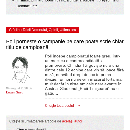
În sfârşit, primarul Dominic Fritz ajunge la vorbele… preşedintelui
Dominic Fritz
Grădina Taicii Domnului
,
Opinii
,
Ultima ora
Poli pornește o campanie pe care poate scrie chiar
titlu de campioană
Poli începe campionatul foarte greu, într-
un meci cu o contracandidată la
promovare. Chindia Târgoviște nu e una
dintre cele 12 echipe care vin să joace fără
miză, neavând drept de joc în prima
divizie, iar noi nu ne-am măsurat forța mai
mult decât în niște amicale nerelevante în
Austria. Stadionul „Eroii Timișoarei” nu e
04 august 2026 de
Eugen Sasu
gata,
…
Citeşte tot articolul
Citeşte şi următoarele articole de
acelaşi autor
: