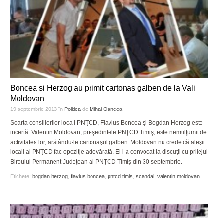
Boncea si Herzog au primit cartonas galben de la Vali
Moldovan
19 septembrie 2013
în
Politica
de
Mihai Oancea
Soarta consilierilor locali PNŢCD, Flavius Boncea şi Bogdan Herzog este
incertă. Valentin Moldovan, preşedintele PNŢCD Timiş, este nemulţumit de
activitatea lor, arătându-le cartonaşul galben. Moldovan nu crede că aleşii
locali ai PNŢCD fac opoziţie adevărată. El i-a convocat la discuţii cu prilejul
Biroului Permanent Judeţean al PNŢCD Timiş din 30 septembrie.
Etichete:
bogdan herzog
,
flavius boncea
,
pntcd timis
,
scandal
,
valentin moldovan