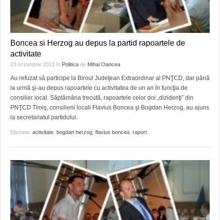
Boncea si Herzog au depus la partid rapoartele de
activitate
23 octombrie 2013
în
Politica
de
Mihai Oancea
Au refuzat să participe la Biroul Judeţean Extraordinar al PNŢCD, dar până
la urmă şi-au depus rapoartele cu activitatea de un an în funcţia de
consilier local. Săptămâna trecută, rapoartele celor doi „dizidenţi” din
PNŢCD Timiş, consilierii locali Flavius Boncea şi Bogdan Herzog, au ajuns
la secretariatul partidului.
Etichete:
activitate
,
bogdan herzog
,
flavius boncea
,
raport