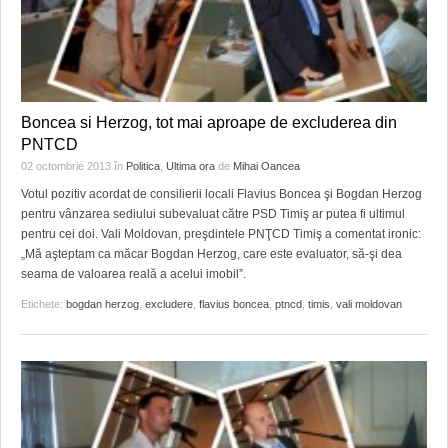
Boncea si Herzog, tot mai aproape de excluderea din
PNTCD
02 octombrie 2013
în
Politica
,
Ultima ora
de
Mihai Oancea
Votul pozitiv acordat de consilierii locali Flavius Boncea şi Bogdan Herzog
pentru vânzarea sediului subevaluat către PSD Timiş ar putea fi ultimul
pentru cei doi. Vali Moldovan, preşdintele PNŢCD Timiş a comentat ironic:
„Mă aşteptam ca măcar Bogdan Herzog, care este evaluator, să-şi dea
seama de valoarea reală a acelui imobil”.
Etichete:
bogdan herzog
,
excludere
,
flavius boncea
,
ptncd
,
timis
,
vali moldovan