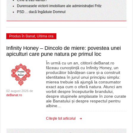
Cine a tras vântul?
Dureroasele victorii imobiliare ale administrației Fritz
PSD… dacă îngăduie Domnul
Produs în Banat
,
Ultima ora
Infinity Honey – Dincolo de miere: povestea unei
apiculturi care pune natura pe primul loc
În urmă cu un an, cititorii deBanat.ro
făceau cunoștință cu Infinity Honey, un
producător bănățean care și-a construit
identitatea în jurul unui principiu simplu:
mierea trebuie să ajungă la consumator
exact așa cum o oferă natura. Atunci am
02 august 2026 de
vorbit despre începuturile brandului,
deBanat.ro
despre stupinele amplasate în zone curate
ale Banatului și despre respectul pentru
albine
…
Citeşte tot articolul