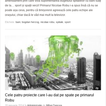
amendament prin care voia suplimentarea bugetului spitalelor cu bani luați
de la… sport și spații verzi! Primarul Nicolae Robu i-a spus însă că nu se
poate așa ceva, pentru că timișorenii agreează cele patru echipe ale
orașului, chiar dacă le văd mai mult la televizor.
Etichete:
bani
,
bogdan herzog
,
nicolae robu
,
spitale
,
sport
Cele patru proiecte care l-au dat pe spate pe primarul
Robu
20 ianuarie 2014
în
Administratie
de
Mihai Oancea