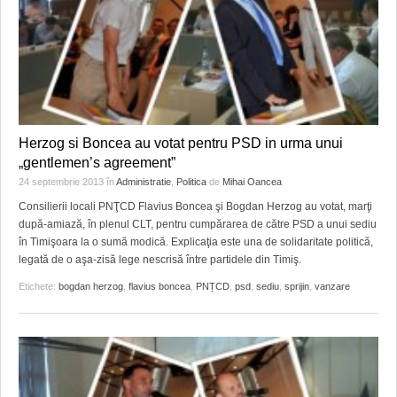
Herzog si Boncea au votat pentru PSD in urma unui
„gentlemen’s agreement”
24 septembrie 2013
în
Administratie
,
Politica
de
Mihai Oancea
Consilierii locali PNŢCD Flavius Boncea şi Bogdan Herzog au votat, marţi
după-amiază, în plenul CLT, pentru cumpărarea de către PSD a unui sediu
în Timişoara la o sumă modică. Explicaţia este una de solidaritate politică,
legată de o aşa-zisă lege nescrisă între partidele din Timiş.
Etichete:
bogdan herzog
,
flavius boncea
,
PNȚCD
,
psd
,
sediu
,
sprijin
,
vanzare