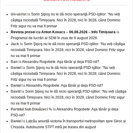
Un-usrist
la
Sorin Şipoş nu le dă nicio speranţă PSD-iştilor: “Nu veți
câștiga niciodată Timișoara. Nici în 2028, nici în 3028, când Dominic
Fritz sigur nu va mai fi primar
Revista presei cu Anton Kovacs – 06.08.2026 – Info Timișoara
la
Programul de lucrări al SDM în ziua de 6 august 2026
Jack
la
Sorin Şipoş nu le dă nicio speranţă PSD-iştilor: “Nu veți câștiga
niciodată Timișoara. Nici în 2028, nici în 3028, când Dominic Fritz sigur
nu va mai fi primar
Dan
la
Alexandru Rogobete. Aşa tânăr şi deja PSD-ist?
Daniel
la
Sorin Şipoş nu le dă nicio speranţă PSD-iştilor: “Nu veți
câștiga niciodată Timișoara. Nici în 2028, nici în 3028, când Dominic
Fritz sigur nu va mai fi primar
Daniel
la
Alexandru Rogobete. Aşa tânăr şi deja PSD-ist?
David
la
Sorin Şipoş nu le dă nicio speranţă PSD-iştilor: “Nu veți câștiga
niciodată Timișoara. Nici în 2028, nici în 3028, când Dominic Fritz sigur
nu va mai fi primar
Partidul Sub Douăzeci %
la
Alexandru Rogobete. Aşa tânăr şi deja
PSD-ist?
Daniel
la
Lațcău anunță victoria în transportul metropolitan spre Giroc și
Chișoda. Autobuzele STPT intră pe traseu din august