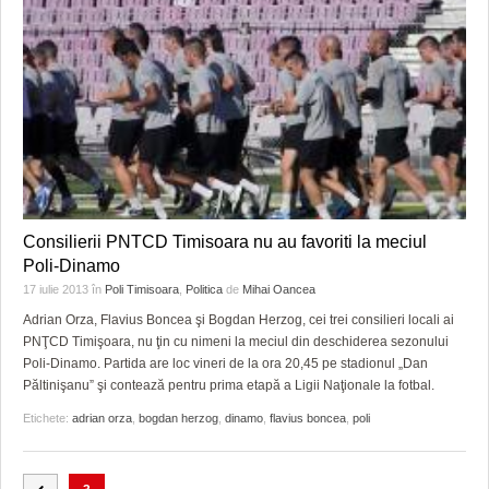
Consilierii PNTCD Timisoara nu au favoriti la meciul
Poli-Dinamo
17 iulie 2013
în
Poli Timisoara
,
Politica
de
Mihai Oancea
Adrian Orza, Flavius Boncea şi Bogdan Herzog, cei trei consilieri locali ai
PNŢCD Timişoara, nu ţin cu nimeni la meciul din deschiderea sezonului
Poli-Dinamo. Partida are loc vineri de la ora 20,45 pe stadionul „Dan
Păltinişanu” şi contează pentru prima etapă a Ligii Naţionale la fotbal.
Etichete:
adrian orza
,
bogdan herzog
,
dinamo
,
flavius boncea
,
poli