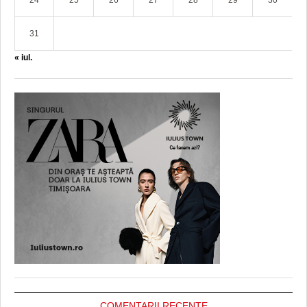
24
25
26
27
28
29
30
31
« iul.
COMENTARII RECENTE