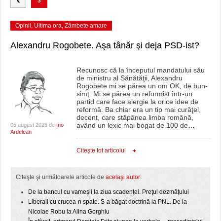
3
Opinii
,
Ultima ora
,
Zâmbete amare
Alexandru Rogobete. Aşa tânăr şi deja PSD-ist?
Recunosc că la începutul mandatului său
de ministru al Sănătăţii, Alexandru
Rogobete mi se părea un om OK, de bun-
simţ. Mi se părea un reformist într-un
partid care face alergie la orice idee de
reformă. Ba chiar era un tip mai curăţel,
decent, care stăpânea limba română,
având un lexic mai bogat de 100 de
…
05 august 2026 de
Ino
Ardelean
Citeşte tot articolul
Citeşte şi următoarele articole de
acelaşi autor:
De la bancul cu vameşii la ziua scadenţei. Preţul dezmăţului
Liberali cu crucea-n spate. S-a băgat doctrină la PNL. De la
Nicolae Robu la Alina Gorghiu