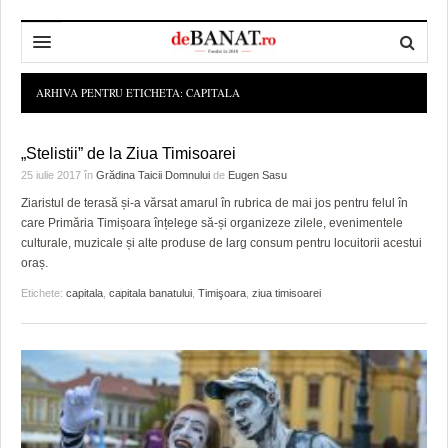
HOME
ARHIVA PENTRU ETICHETA:
CAPITALA
ADMINISTRAȚIE
DESPRE NOI
„Stelistii” de la Ziua Timisoarei
POLITICĂ
REDACȚIA DEBANAT
PRIMĂRIA TIMIŞOARA
25 iulie 2017
în
Grădina Taicii Domnului
de
Eugen Sasu
Ziaristul de terasă și-a vărsat amarul în rubrica de mai jos pentru felul în
SPORT
POLITICA DE COOKIES
CONSILIUL JUDEŢEAN TIMIŞ
POLITICA
care Primăria Timișoara înțelege să-și organizeze zilele, evenimentele
culturale, muzicale și alte produse de larg consum pentru locuitorii acestui
OPINII
POLITICA DE CONFIDENȚIALITATE
PREFECTURA TIMIŞ
POLI TIMISOARA
oraș.
TIMP LIBER ȘI CULTURĂ
FOTBAL JUDETEAN
DOSARELE DEBANAT
Etichete:
capitala
,
capitala banatului
,
Timişoara
,
ziua timisoarei
ECONOMIC
ALTE SPORTURI
ETICA LUCIDITĂȚII ASISTATE
TIMP LIBER
SĂNĂTATE
JURNAL DE CAMPANIE
ULTRAMARIN VA RECOMANDA
AFACERI
MAI MULTE
ZÂMBETE AMARE
CULTURA