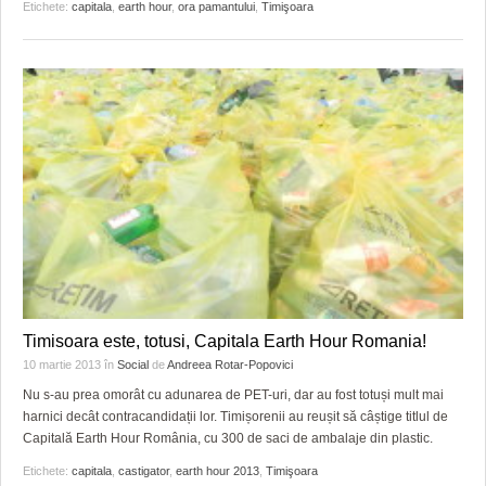
Etichete:
capitala
,
earth hour
,
ora pamantului
,
Timişoara
Timisoara este, totusi, Capitala Earth Hour Romania!
10 martie 2013
în
Social
de
Andreea Rotar-Popovici
Nu s-au prea omorât cu adunarea de PET-uri, dar au fost totuși mult mai
harnici decât contracandidații lor. Timișorenii au reușit să câștige titlul de
Capitală Earth Hour România, cu 300 de saci de ambalaje din plastic.
Etichete:
capitala
,
castigator
,
earth hour 2013
,
Timişoara