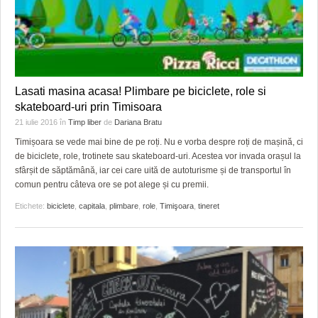
HARTA TIMIŞOAREI
LICEE, ŞCOLI ŞI GRĂDINIŢE DIN TIMIŞ
PRIMĂRIILE DIN TIMIŞ
Lasati masina acasa! Plimbare pe biciclete, role si
SFATUL MEDICULUI
skateboard-uri prin Timisoara
SFATURI JURIDICE
21 iulie 2016
în
Timp liber
de
Dariana Bratu
Timișoara se vede mai bine de pe roți. Nu e vorba despre roți de mașină, ci
de biciclete, role, trotinete sau skateboard-uri. Acestea vor invada orașul la
sfârșit de săptămână, iar cei care uită de autoturisme și de transportul în
comun pentru câteva ore se pot alege și cu premii.
Etichete:
biciclete
,
capitala
,
plimbare
,
role
,
Timişoara
,
tineret