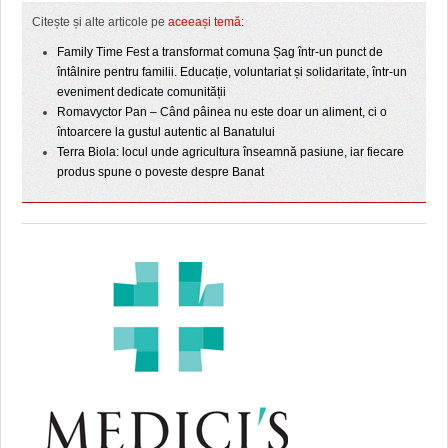
Citește și alte articole pe
aceeași temă
:
Family Time Fest a transformat comuna Șag într-un punct de
întâlnire pentru familii. Educație, voluntariat și solidaritate, într-un
eveniment dedicate comunității
Romavyctor Pan – Când pâinea nu este doar un aliment, ci o
întoarcere la gustul autentic al Banatului
Terra Biola: locul unde agricultura înseamnă pasiune, iar fiecare
produs spune o poveste despre Banat