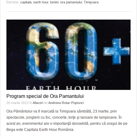
Etichete:
capitala
,
earth hour
,
lumini
,
ora pamantului
,
Timişoara
Program special de Ora Pamantului
20 martie 2013
în
Afaceri
de
Andreea Rotar-Popovici
Ora Pământului va fi marcată la Timişoara sâmbătă, 23 martie, prin
spectacole, jonglerii cu foc, concerte, torţe şi lansare de lampioane. În
acest an, evenimentul are o importanţă deosebită, pentru că oraşul de pe
Bega este Capitala Earth Hour România.