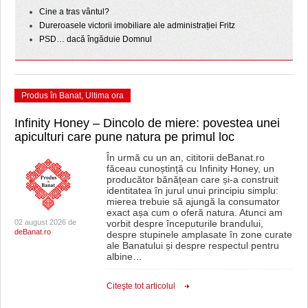
Cine a tras vântul?
Dureroasele victorii imobiliare ale administrației Fritz
PSD… dacă îngăduie Domnul
Produs în Banat
,
Ultima ora
Infinity Honey – Dincolo de miere: povestea unei
apiculturi care pune natura pe primul loc
În urmă cu un an, cititorii deBanat.ro
făceau cunoștință cu Infinity Honey, un
producător bănățean care și-a construit
identitatea în jurul unui principiu simplu:
mierea trebuie să ajungă la consumator
exact așa cum o oferă natura. Atunci am
02 august 2026 de
vorbit despre începuturile brandului,
deBanat.ro
despre stupinele amplasate în zone curate
ale Banatului și despre respectul pentru
albine
…
Citeşte tot articolul