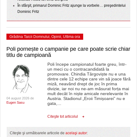
În sfârşit, primarul Dominic Fritz ajunge la vorbele… preşedintelui
Dominic Fritz
Grădina Taicii Domnului
,
Opinii
,
Ultima ora
Poli pornește o campanie pe care poate scrie chiar
titlu de campioană
Poli începe campionatul foarte greu, într-
un meci cu o contracandidată la
promovare. Chindia Târgoviște nu e una
dintre cele 12 echipe care vin să joace fără
miză, neavând drept de joc în prima
divizie, iar noi nu ne-am măsurat forța mai
mult decât în niște amicale nerelevante în
Austria. Stadionul „Eroii Timișoarei” nu e
04 august 2026 de
Eugen Sasu
gata,
…
Citeşte tot articolul
Citeşte şi următoarele articole de
acelaşi autor
: