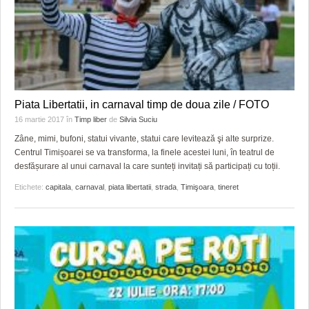
GRĂDINA TAICII DOMNULUI
CRONICĂ DE FILM
ACCIDENTE
ZIARISTU’ DE TERASĂ
UNDE MERGEM
ANUNŢURI
CU OIŞTEA-N KIERKEGAARD
FILME DOCUMENTARE
INFO SI UTILE
FINANŢĂRI DE LA A LA Z
CLIPURI VIDEO
CULTURA
Piata Libertatii, in carnaval timp de doua zile / FOTO
PE SURSE
JOCURI ONLINE
INVATAMANT
16 martie 2017
în
Timp liber
de
Silvia Suciu
Zâne, mimi, bufoni, statui vivante, statui care levitează şi alte surprize.
JUSTITIE
Centrul Timișoarei se va transforma, la finele acestei luni, în teatrul de
desfășurare al unui carnaval la care sunteți invitați să participați cu toții.
FILME DOCUMENTARE
Etichete:
capitala
,
carnaval
,
piata libertatii
,
strada
,
Timişoara
,
tineret
CLIPURI VIDEO
JOCURI ONLINE
DIVERSE
FARMACII DIN TIMIŞOARA