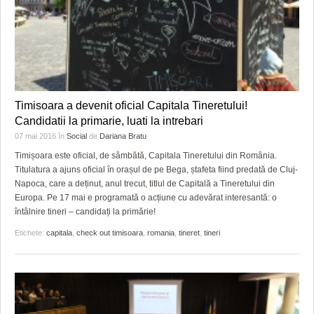
Timisoara a devenit oficial Capitala Tineretului!
Candidatii la primarie, luati la intrebari
07 mai 2016
în
Social
de
Dariana Bratu
Timișoara este oficial, de sâmbătă, Capitala Tineretului din România.
Titulatura a ajuns oficial în orașul de pe Bega, ștafeta fiind predată de Cluj-
Napoca, care a deținut, anul trecut, titlul de Capitală a Tineretului din
Europa. Pe 17 mai e programată o acțiune cu adevărat interesantă: o
întâlnire tineri – candidați la primărie!
Etichete:
capitala
,
check out timisoara
,
romania
,
tineret
,
tineri