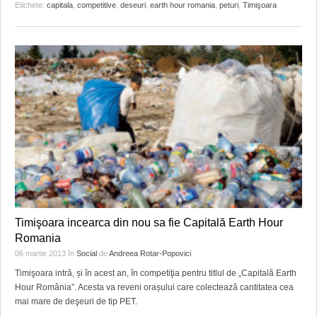
Etichete:
capitala
,
competitive
,
deseuri
,
earth hour romania
,
peturi
,
Timişoara
Timişoara incearca din nou sa fie Capitală Earth Hour
Romania
06 martie 2013
în
Social
de
Andreea Rotar-Popovici
Timişoara intră, și în acest an, în competiţia pentru titlul de „Capitală Earth
Hour România”. Acesta va reveni orașului care colectează cantitatea cea
mai mare de deşeuri de tip PET.