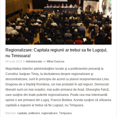
Regionalizare: Capitala regiunii ar trebui sa fie Lugojul,
nu Timisoara!
09 iunie 2013
în
Administratie
de
Mihai Oancea
Majoritatea liderilor administraţiilor locale şi a politicienilor prezenţi la
Consiliul Jueţean Timiş, la dezbaterea despre regionalizare şi
descentralizare, sunt în principiu de acord cu planul vicepremierului Liviu
Dragnea de a împărţi România, cel mai probabil în opt regiuni. Democrat-
liberalii sunt cei mai sceptici, mai puțin primarul de Arad, Gheorghe Falcă,
care susţine din toate puterile regionalizarea. Poate cea mai interesantă
opinie o are primarul din Lugoj, Francis Boldea. Acesta susţine că viitoarea
capitală a regiunii ar trebui să fie Lugojul, nu Timişoara.
Etichete:
capitala
,
politicieni
,
regionalizare
,
Timişoara