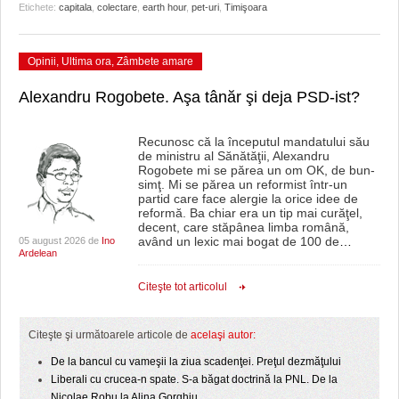
Etichete:
capitala
,
colectare
,
earth hour
,
pet-uri
,
Timişoara
Opinii
,
Ultima ora
,
Zâmbete amare
Alexandru Rogobete. Aşa tânăr şi deja PSD-ist?
Recunosc că la începutul mandatului său
de ministru al Sănătăţii, Alexandru
Rogobete mi se părea un om OK, de bun-
simţ. Mi se părea un reformist într-un
partid care face alergie la orice idee de
reformă. Ba chiar era un tip mai curăţel,
decent, care stăpânea limba română,
având un lexic mai bogat de 100 de
…
05 august 2026 de
Ino
Ardelean
Citeşte tot articolul
Citeşte şi următoarele articole de
acelaşi autor:
De la bancul cu vameşii la ziua scadenţei. Preţul dezmăţului
Liberali cu crucea-n spate. S-a băgat doctrină la PNL. De la
Nicolae Robu la Alina Gorghiu