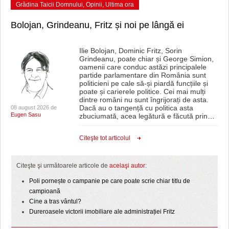
Grădina Taicii Domnului
,
Opinii
,
Ultima ora
Bolojan, Grindeanu, Fritz și noi pe lângă ei
Ilie Bolojan, Dominic Fritz, Sorin
Grindeanu, poate chiar și George Simion,
oamenii care conduc astăzi principalele
partide parlamentare din România sunt
politicieni pe cale să-și piardă funcțiile și
poate și carierele politice. Cei mai mulți
dintre români nu sunt îngrijorați de asta.
Dacă au o tangență cu politica asta
08 august 2026 de
Eugen Sasu
zbuciumată, acea legătură e făcută prin
…
Citeşte tot articolul
Citeşte şi următoarele articole de
acelaşi autor
:
Poli pornește o campanie pe care poate scrie chiar titlu de
campioană
Cine a tras vântul?
Dureroasele victorii imobiliare ale administrației Fritz