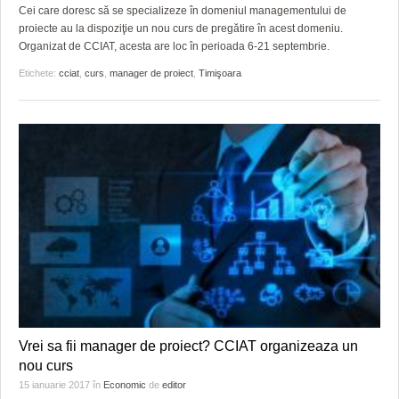
HARTA TIMIŞOAREI
Cei care doresc să se specializeze în domeniul managementului de
proiecte au la dispoziţie un nou curs de pregătire în acest domeniu.
LICEE, ŞCOLI ŞI GRĂDINIŢE DIN TIMIŞ
Organizat de CCIAT, acesta are loc în perioada 6-21 septembrie.
Etichete:
cciat
,
curs
,
manager de proiect
,
Timişoara
PRIMĂRIILE DIN TIMIŞ
SFATUL MEDICULUI
SFATURI JURIDICE
Vrei sa fii manager de proiect? CCIAT organizeaza un
nou curs
15 ianuarie 2017
în
Economic
de
editor