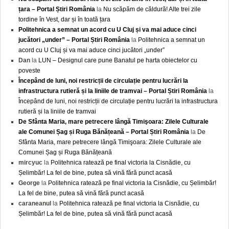
țara – Portal Știri România
la
Nu scăpăm de căldură! Alte trei zile
tordine în Vest, dar și în toată țara
Politehnica a semnat un acord cu U Cluj și va mai aduce cinci
jucători „under” – Portal Știri România
la
Politehnica a semnat un
acord cu U Cluj și va mai aduce cinci jucători „under”
Dan
la
LUN – Designul care pune Banatul pe harta obiectelor cu
poveste
Începând de luni, noi restricții de circulație pentru lucrări la
infrastructura rutieră și la liniile de tramvai – Portal Știri România
la
Începând de luni, noi restricții de circulație pentru lucrări la infrastructura
rutieră și la liniile de tramvai
De Sfânta Maria, mare petrecere lângă Timişoara: Zilele Culturale
ale Comunei Șag și Ruga Bănățeană – Portal Știri România
la
De
Sfânta Maria, mare petrecere lângă Timişoara: Zilele Culturale ale
Comunei Șag și Ruga Bănățeană
mircyuc
la
Politehnica ratează pe final victoria la Cisnădie, cu
Șelimbăr! La fel de bine, putea să vină fără punct acasă
George
la
Politehnica ratează pe final victoria la Cisnădie, cu Șelimbăr!
La fel de bine, putea să vină fără punct acasă
caraneanul
la
Politehnica ratează pe final victoria la Cisnădie, cu
Șelimbăr! La fel de bine, putea să vină fără punct acasă