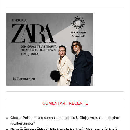
COMENTARII RECENTE
Gica
la
Politehnica a semnat un acord cu U Cluj și va mai aduce cinci
jucători „under”
Nu scăpăm de căldură! Alte trei zile tordine în Vest, dar și în toată