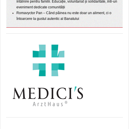
întâlnire pentru familii. Educație, voluntariat și solidaritate, într-un
eveniment dedicate comunității
Romavyctor Pan – Când pâinea nu este doar un aliment, ci o
întoarcere la gustul autentic al Banatului