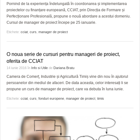
Pornind de la experiența îndelungată în coordonarea și implementarea
proiectelor cu finanțare europeană, CCIAT, prin Direcția de Formare și
Perfecționare Profesională, propune o nouă abordare a acestui domeniu.
Cursul de manager de proiect începe pe 25 ianuarie.
Etichete:
cciat
,
curs
,
manager de proiect
O noua serie de cursuri pentru manageri de proiect,
oferita de CCIAT
14 iunie 2016
în
Info si Utile
de
Dariana Bratu
Camera de Comerț, Industrie și Agricultură Timiș vine din nou în ajutorul
persoanelor din mediul de afaceri. De data aceasta, celor interesați li se
propune un curs de manager de proiect, care va debuta în luna iunie.
Etichete:
cciat
,
curs
,
fonduri europene
,
manager de proiect
,
timis