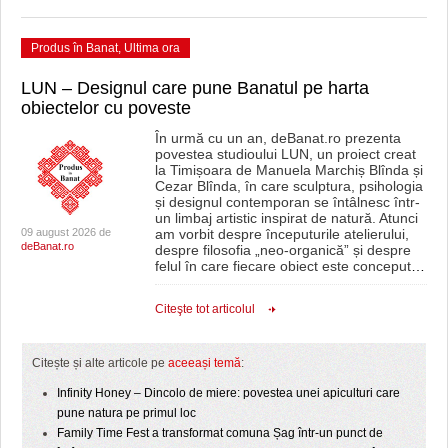
Produs în Banat
,
Ultima ora
LUN – Designul care pune Banatul pe harta
obiectelor cu poveste
În urmă cu un an, deBanat.ro prezenta
povestea studioului LUN, un proiect creat
la Timișoara de Manuela Marchiș Blînda și
Cezar Blînda, în care sculptura, psihologia
și designul contemporan se întâlnesc într-
un limbaj artistic inspirat de natură. Atunci
09 august 2026 de
am vorbit despre începuturile atelierului,
deBanat.ro
despre filosofia „neo-organică” și despre
felul în care fiecare obiect este conceput
…
Citeşte tot articolul
Citește și alte articole pe
aceeași temă
:
Infinity Honey – Dincolo de miere: povestea unei apiculturi care
pune natura pe primul loc
Family Time Fest a transformat comuna Șag într-un punct de