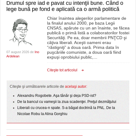
Drumul spre iad e pavat cu intenţii bune. Când o
lege bună pe fond e aplicată ca o armă politică
Chiar înaintea alegerilor parlamentare de
la finalul anului 2000, pe baza Legii
CNSAS, apărute cu un an înainte, se făcea
publică o primă listă a colaboratorilor fostei
Securităţi. Pe ea, doar membrii PNŢCD şi
câţiva liberali. Aceşti oameni erau
“răstigniţi” a doua oară. Prima data în
puşcăriile comuniste, a doua oară fiind
07 august 2026 de
Ino
Ardelean
expuşi oprobiului public,
…
Citeşte tot articolul
Citeşte şi următoarele articole de
acelaşi autor:
Alexandru Rogobete. Aşa tânăr şi deja PSD-ist?
De la bancul cu vameşii la ziua scadenţei. Preţul dezmăţului
Liberali cu crucea-n spate. S-a băgat doctrină la PNL. De la
Nicolae Robu la Alina Gorghiu