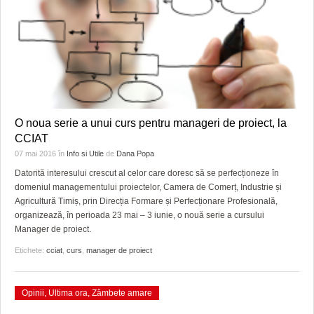
O noua serie a unui curs pentru manageri de proiect, la
CCIAT
07 mai 2016
în
Info si Utile
de
Dana Popa
Datorită interesului crescut al celor care doresc să se perfecționeze în
domeniul managementului proiectelor, Camera de Comerț, Industrie și
Agricultură Timiș, prin Direcția Formare și Perfecționare Profesională,
organizează, în perioada 23 mai – 3 iunie, o nouă serie a cursului
Manager de proiect.
Etichete:
cciat
,
curs
,
manager de proiect
Opinii
,
Ultima ora
,
Zâmbete amare