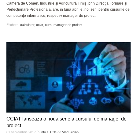
GRĂDINA TAICII DOMNULUI
CRONICĂ DE FILM
ACCIDENTE
Camera de Comerţ, Industrie și Agricultură Timiş, prin Direcția Formare și
Perfecționare Profesională, are, în luna aprilie, noi serii pentru cursurile de
ZIARISTU’ DE TERASĂ
UNDE MERGEM
ANUNŢURI
competențe informatice, respectiv manager de proiect.
Etichete:
calculator
,
cciat
,
curs
,
manager de proiect
CU OIŞTEA-N KIERKEGAARD
FILME DOCUMENTARE
INFO SI UTILE
FINANŢĂRI DE LA A LA Z
CLIPURI VIDEO
CULTURA
PE SURSE
JOCURI ONLINE
INVATAMANT
JUSTITIE
FILME DOCUMENTARE
CLIPURI VIDEO
JOCURI ONLINE
DIVERSE
CCIAT lanseaza o noua serie a cursului de manager de
proiect
FARMACII DIN TIMIŞOARA
01 septembrie 2017
în
Info si Utile
de
Vlad Stoian