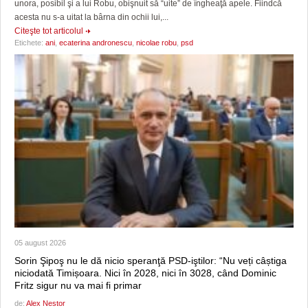
unora, posibil şi a lui Robu, obişnuit să “uite” de îngheaţă apele. Fiindcă
acesta nu s-a uitat la bârna din ochii lui,...
Citeşte tot articolul
Etichete:
ani
,
ecaterina andronescu
,
nicolae robu
,
psd
05 august 2026
Sorin Şipoş nu le dă nicio speranţă PSD-iştilor: “Nu veți câștiga
niciodată Timișoara. Nici în 2028, nici în 3028, când Dominic
Fritz sigur nu va mai fi primar
de:
Alex Nestor