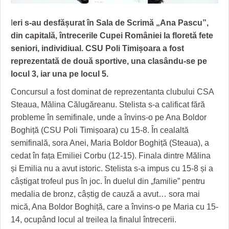
GRĂDINA TAICII DOMNULUI
CRONICĂ DE FILM
ACCIDENTE
I
eri s-au desfășurat în Sala de Scrimă „Ana Pascu”,
ZIARISTU’ DE TERASĂ
UNDE MERGEM
ANUNŢURI
din capitală, întrecerile Cupei României la floretă fete
CU OIŞTEA-N KIERKEGAARD
FILME DOCUMENTARE
INFO SI UTILE
seniori, individiual. CSU Poli Timișoara a fost
reprezentată de două sportive, una clasându-se pe
FINANŢĂRI DE LA A LA Z
CLIPURI VIDEO
CULTURA
locul 3, iar una pe locul 5.
PE SURSE
JOCURI ONLINE
INVATAMANT
Concursul a fost dominat de reprezentanta clubului CSA
Steaua, Mălina Călugăreanu. Stelista s-a calificat fără
JUSTITIE
probleme în semifinale, unde a învins-o pe Ana Boldor
FILME DOCUMENTARE
Boghiță (CSU Poli Timișoara) cu 15-8. În cealaltă
semifinală, sora Anei, Maria Boldor Boghiță (Steaua), a
CLIPURI VIDEO
cedat în fața Emiliei Corbu (12-15). Finala dintre Mălina
și Emilia nu a avut istoric. Stelista s-a impus cu 15-8 și a
JOCURI ONLINE
câștigat trofeul pus în joc. În duelul din „familie” pentru
DIVERSE
medalia de bronz, câștig de cauză a avut… sora mai
mică, Ana Boldor Boghiță, care a învins-o pe Maria cu 15-
FARMACII DIN TIMIŞOARA
14, ocupând locul al treilea la finalul întrecerii.