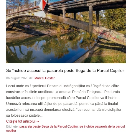
Se închide accesul la pasarela peste Bega de la Parcul Copiilor
06 august 2026 de:
Marcel Hoster
Locul unde va fi șantierul Pasarelei Îndrăgostiților va fi îngrădit de către
constructor în zilele următoare, a anunțat Primăria Timișoara. Pe durata
lucrărilor accesul dinspre promenadă către Parcul Copiilor va fi închis.
Urmează relocarea utilităților de pe pasarelă, pentru ca până la finalul
acestei luni să înceapă demolarea efectivă. “Le recomandăm bicicliștilor
să folosească pistele...
Citeşte tot articolul
Etichete:
pasarela peste Bega de la Parcul Copiilor
,
se inchide pasarela de la parcul
copiilor