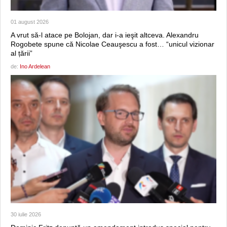
01 august 2026
A vrut să-l atace pe Bolojan, dar i-a ieşit altceva. Alexandru
Rogobete spune că Nicolae Ceauşescu a fost… “unicul vizionar
al țării”
de:
Ino Ardelean
30 iulie 2026