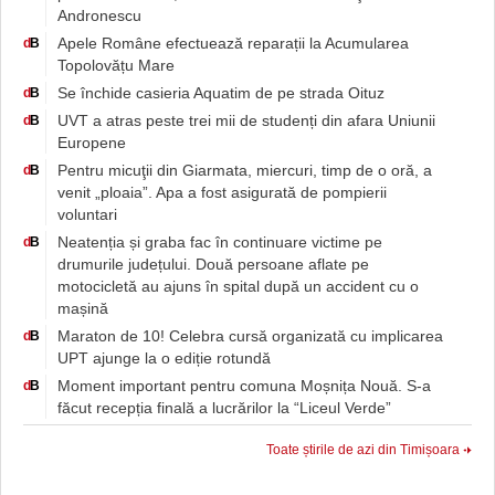
Andronescu
Apele Române efectuează reparații la Acumularea
d
B
Topolovățu Mare
Se închide casieria Aquatim de pe strada Oituz
d
B
UVT a atras peste trei mii de studenți din afara Uniunii
d
B
Europene
Pentru micuţii din Giarmata, miercuri, timp de o oră, a
d
B
venit „ploaia”. Apa a fost asigurată de pompierii
voluntari
Neatenția și graba fac în continuare victime pe
d
B
drumurile județului. Două persoane aflate pe
motocicletă au ajuns în spital după un accident cu o
mașină
Maraton de 10! Celebra cursă organizată cu implicarea
d
B
UPT ajunge la o ediție rotundă
Moment important pentru comuna Moșnița Nouă. S-a
d
B
făcut recepția finală a lucrărilor la “Liceul Verde”
Toate știrile de azi din Timișoara