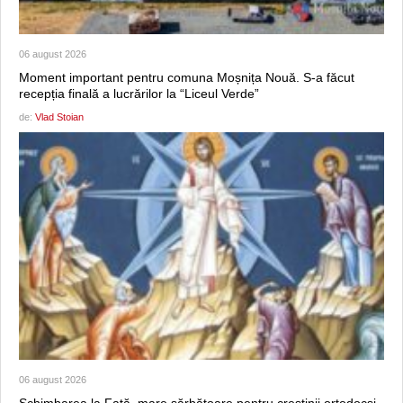
06 august 2026
Moment important pentru comuna Moșnița Nouă. S-a făcut
recepția finală a lucrărilor la “Liceul Verde”
de:
Vlad Stoian
06 august 2026
Schimbarea la Faţă, mare sărbătoare pentru creştinii ortodocşi.