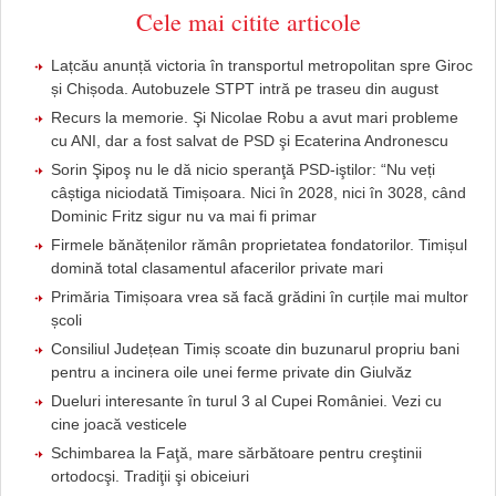
Cele mai citite articole
Lațcău anunță victoria în transportul metropolitan spre Giroc
și Chișoda. Autobuzele STPT intră pe traseu din august
Recurs la memorie. Şi Nicolae Robu a avut mari probleme
cu ANI, dar a fost salvat de PSD şi Ecaterina Andronescu
Sorin Şipoş nu le dă nicio speranţă PSD-iştilor: “Nu veți
câștiga niciodată Timișoara. Nici în 2028, nici în 3028, când
Dominic Fritz sigur nu va mai fi primar
Firmele bănățenilor rămân proprietatea fondatorilor. Timișul
domină total clasamentul afacerilor private mari
Primăria Timișoara vrea să facă grădini în curțile mai multor
școli
Consiliul Județean Timiș scoate din buzunarul propriu bani
pentru a incinera oile unei ferme private din Giulvăz
Dueluri interesante în turul 3 al Cupei României. Vezi cu
cine joacă vesticele
Schimbarea la Faţă, mare sărbătoare pentru creştinii
ortodocşi. Tradiţii şi obiceiuri