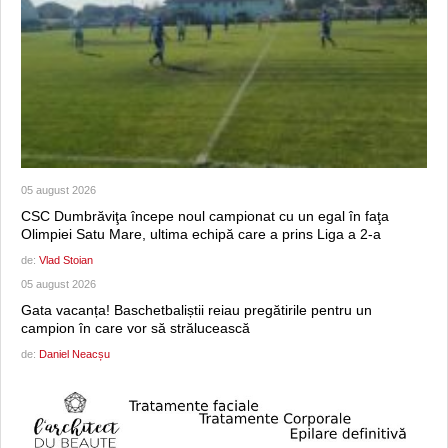
05 august 2026
CSC Dumbrăviţa începe noul campionat cu un egal în faţa
Olimpiei Satu Mare, ultima echipă care a prins Liga a 2-a
de:
Vlad Stoian
05 august 2026
Gata vacanța! Baschetbaliștii reiau pregătirile pentru un
campion în care vor să strălucească
de:
Daniel Neacșu