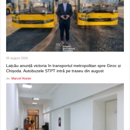
05 august 2026
Lațcău anunță victoria în transportul metropolitan spre Giroc și
Chișoda. Autobuzele STPT intră pe traseu din august
de:
Marcel Hoster