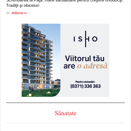
Tradiţii şi obiceiuri
de:
deBanat.ro
Sănatate