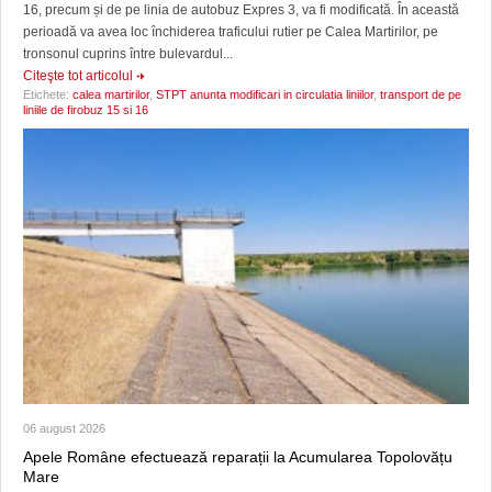
16, precum și de pe linia de autobuz Expres 3, va fi modificată. În această
perioadă va avea loc închiderea traficului rutier pe Calea Martirilor, pe
tronsonul cuprins între bulevardul...
Citeşte tot articolul
Etichete:
calea martirilor
,
STPT anunta modificari in circulatia liniilor
,
transport de pe
liniile de firobuz 15 si 16
06 august 2026
Apele Române efectuează reparații la Acumularea Topolovățu
Mare