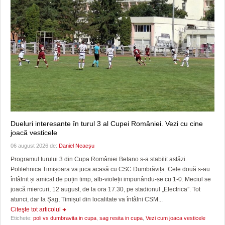
Dueluri interesante în turul 3 al Cupei României. Vezi cu cine
joacă vesticele
06 august 2026 de:
Daniel Neacșu
Programul turului 3 din Cupa României Betano s-a stabilit astăzi.
Politehnica Timișoara va juca acasă cu CSC Dumbrăvița. Cele două s-au
întâlnit și amical de puțin timp, alb-violeții impunându-se cu 1-0. Meciul se
joacă miercuri, 12 august, de la ora 17.30, pe stadionul „Electrica”. Tot
atunci, dar la Șag, Timișul din localitate va întâlni CSM...
Citeşte tot articolul
Etichete:
poli vs dumbravita in cupa
,
sag resita in cupa
,
Vezi cum joaca vesticele