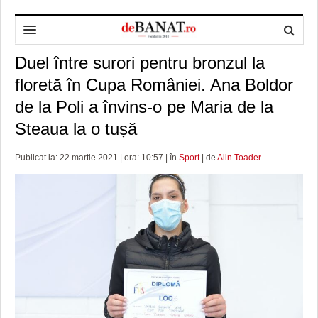
Duel între surori pentru bronzul la
HOME
floretă în Cupa României. Ana Boldor
ADMINISTRAȚIE
DESPRE NOI
de la Poli a învins-o pe Maria de la
POLITICĂ
REDACȚIA DEBANAT
PRIMĂRIA TIMIŞOARA
Steaua la o tușă
SPORT
POLITICA DE COOKIES
CONSILIUL JUDEŢEAN TIMIŞ
POLITICA
Publicat la: 22 martie 2021 | ora: 10:57 | în
Sport
| de
Alin Toader
OPINII
POLITICA DE CONFIDENȚIALITATE
PREFECTURA TIMIŞ
POLI TIMISOARA
TIMP LIBER ȘI CULTURĂ
FOTBAL JUDETEAN
DOSARELE DEBANAT
ECONOMIC
ALTE SPORTURI
ETICA LUCIDITĂȚII ASISTATE
TIMP LIBER
SĂNĂTATE
JURNAL DE CAMPANIE
ULTRAMARIN VA RECOMANDA
AFACERI
MAI MULTE
ZÂMBETE AMARE
CULTURA