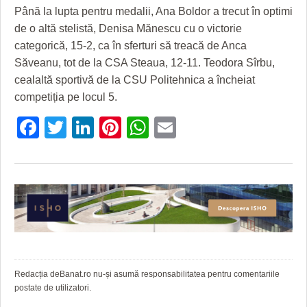
HARTA TIMIŞOAREI
Până la lupta pentru medalii, Ana Boldor a trecut în optimi
de o altă stelistă, Denisa Mănescu cu o victorie
LICEE, ŞCOLI ŞI GRĂDINIŢE DIN TIMIŞ
categorică, 15-2, ca în sferturi să treacă de Anca
PRIMĂRIILE DIN TIMIŞ
Săveanu, tot de la CSA Steaua, 12-11. Teodora Sîrbu,
cealaltă sportivă de la CSU Politehnica a încheiat
SFATUL MEDICULUI
competiția pe locul 5.
SFATURI JURIDICE
Facebook
Twitter
LinkedIn
Pinterest
WhatsApp
Email
Redacția deBanat.ro nu-și asumă responsabilitatea pentru comentariile
postate de utilizatori.