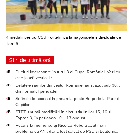
4 medalii pentru CSU Politehnica la naţionalele individuale de
floretă
Știri de ultimă oră
Dueluri interesante în turul 3 al Cupei României. Vezi cu
d
B
cine joacă vesticele
Debitele râurilor din vestul României au scăzut sub 30%
d
B
din normalul perioadei
Se închide accesul la pasarela peste Bega de la Parcul
d
B
Copiilor
STPT anunță modificări în circulația liniilor 15, 16 și
d
B
Expres 3, în perioada 10 – 13 august
Recurs la memorie. Şi Nicolae Robu a avut mari
d
B
probleme cu ANI, dar a fost salvat de PSD şi Ecaterina