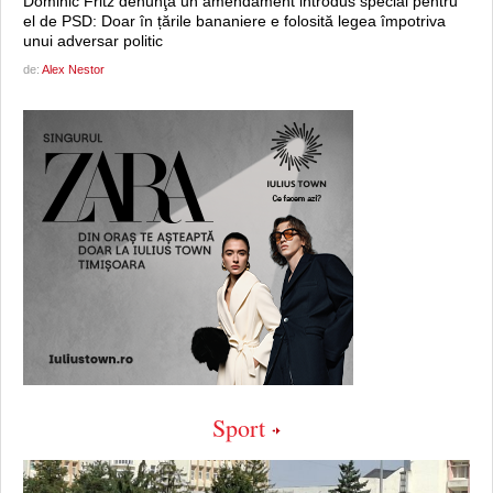
Dominic Fritz denunţă un amendament introdus special pentru
el de PSD: Doar în țările bananiere e folosită legea împotriva
unui adversar politic
de:
Alex Nestor
Sport