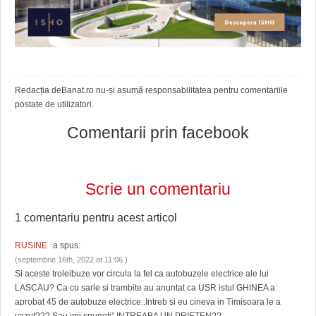
Redacția deBanat.ro nu-și asumă responsabilitatea pentru comentariile
postate de utilizatori.
Comentarii prin facebook
Scrie un comentariu
1 comentariu pentru
acest articol
RUSINE
a spus:
(septembrie 16th, 2022 at 11:06 )
Si aceste troleibuze vor circula la fel ca autobuzele electrice ale lui
LASCAU? Ca cu sarle si trambite au anuntat ca USR istul GHINEA a
aprobat 45 de autobuze electrice..Intreb si eu cineva in Timisoara le a
vazut??? Sau imi spuneti” INTREABA UN PRIETEN?? „