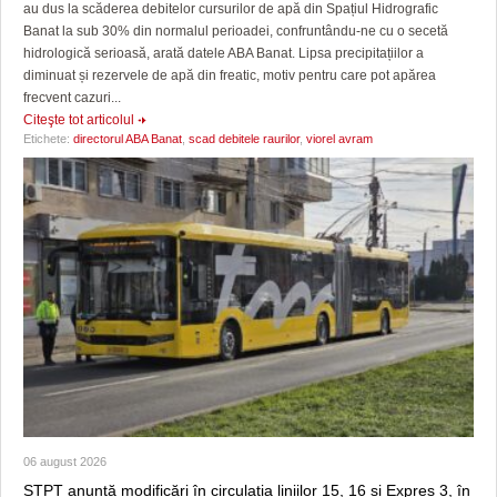
au dus la scăderea debitelor cursurilor de apă din Spațiul Hidrografic
Banat la sub 30% din normalul perioadei, confruntându-ne cu o secetă
hidrologică serioasă, arată datele ABA Banat. Lipsa precipitațiilor a
diminuat și rezervele de apă din freatic, motiv pentru care pot apărea
frecvent cazuri...
Citeşte tot articolul
Etichete:
directorul ABA Banat
,
scad debitele raurilor
,
viorel avram
06 august 2026
STPT anunță modificări în circulația liniilor 15, 16 și Expres 3, în