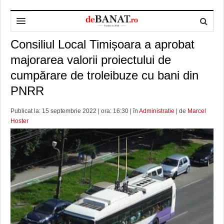
Consiliul Local Timișoara a aprobat
HOME
majorarea valorii proiectului de
ADMINISTRAȚIE
DESPRE NOI
cumpărare de troleibuze cu bani din
POLITICĂ
REDACȚIA DEBANAT
PRIMĂRIA TIMIŞOARA
PNRR
SPORT
POLITICA DE COOKIES
CONSILIUL JUDEŢEAN TIMIŞ
POLITICA
Publicat la: 15 septembrie 2022 | ora: 16:30 | în
Administratie
| de
Marcel
Hoster
OPINII
POLITICA DE CONFIDENȚIALITATE
PREFECTURA TIMIŞ
POLI TIMISOARA
TIMP LIBER ȘI CULTURĂ
FOTBAL JUDETEAN
DOSARELE DEBANAT
ECONOMIC
ALTE SPORTURI
ETICA LUCIDITĂȚII ASISTATE
TIMP LIBER
SĂNĂTATE
JURNAL DE CAMPANIE
ULTRAMARIN VA RECOMANDA
AFACERI
MAI MULTE
ZÂMBETE AMARE
CULTURA