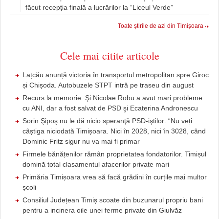
făcut recepția finală a lucrărilor la “Liceul Verde”
Toate știrile de azi din Timișoara
Cele mai citite articole
Lațcău anunță victoria în transportul metropolitan spre Giroc
și Chișoda. Autobuzele STPT intră pe traseu din august
Recurs la memorie. Şi Nicolae Robu a avut mari probleme
cu ANI, dar a fost salvat de PSD şi Ecaterina Andronescu
Sorin Şipoş nu le dă nicio speranţă PSD-iştilor: “Nu veți
câștiga niciodată Timișoara. Nici în 2028, nici în 3028, când
Dominic Fritz sigur nu va mai fi primar
Firmele bănățenilor rămân proprietatea fondatorilor. Timișul
domină total clasamentul afacerilor private mari
Primăria Timișoara vrea să facă grădini în curțile mai multor
școli
Consiliul Județean Timiș scoate din buzunarul propriu bani
pentru a incinera oile unei ferme private din Giulvăz