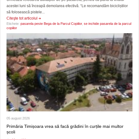
acestei luni să înceapă demolarea efectivă. “Le recomandăm bicicliștilor
să folosească pistele...
Citeşte tot articolul
Etichete:
pasarela peste Bega de la Parcul Copiilor
,
se inchide pasarela de la parcul
copiilor
05 august 2026
Primăria Timișoara vrea să facă grădini în curțile mai multor
școli