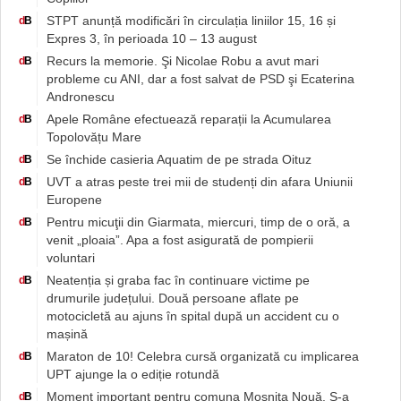
STPT anunță modificări în circulația liniilor 15, 16 și
d
B
Expres 3, în perioada 10 – 13 august
Recurs la memorie. Şi Nicolae Robu a avut mari
d
B
probleme cu ANI, dar a fost salvat de PSD şi Ecaterina
Andronescu
Apele Române efectuează reparații la Acumularea
d
B
Topolovățu Mare
Se închide casieria Aquatim de pe strada Oituz
d
B
UVT a atras peste trei mii de studenți din afara Uniunii
d
B
Europene
Pentru micuţii din Giarmata, miercuri, timp de o oră, a
d
B
venit „ploaia”. Apa a fost asigurată de pompierii
voluntari
Neatenția și graba fac în continuare victime pe
d
B
drumurile județului. Două persoane aflate pe
motocicletă au ajuns în spital după un accident cu o
mașină
Maraton de 10! Celebra cursă organizată cu implicarea
d
B
UPT ajunge la o ediție rotundă
Moment important pentru comuna Moșnița Nouă. S-a
d
B