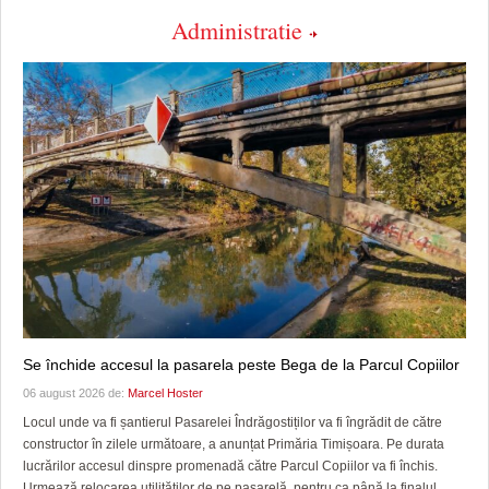
Administratie
Se închide accesul la pasarela peste Bega de la Parcul Copiilor
06 august 2026 de:
Marcel Hoster
Locul unde va fi șantierul Pasarelei Îndrăgostiților va fi îngrădit de către
constructor în zilele următoare, a anunțat Primăria Timișoara. Pe durata
lucrărilor accesul dinspre promenadă către Parcul Copiilor va fi închis.
Urmează relocarea utilităților de pe pasarelă, pentru ca până la finalul