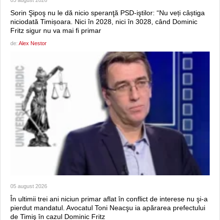
Sorin Şipoş nu le dă nicio speranţă PSD-iştilor: “Nu veți câștiga
niciodată Timișoara. Nici în 2028, nici în 3028, când Dominic
Fritz sigur nu va mai fi primar
de:
Alex Nestor
05 august 2026
În ultimii trei ani niciun primar aflat în conflict de interese nu şi-a
pierdut mandatul. Avocatul Toni Neacşu ia apărarea prefectului
de Timiş în cazul Dominic Fritz