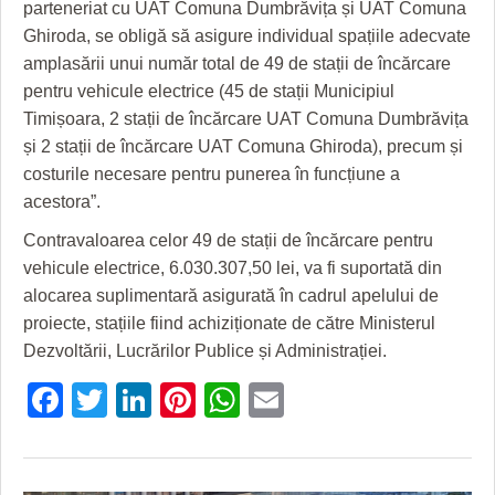
parteneriat cu UAT Comuna Dumbrăvița și UAT Comuna
Ghiroda, se obligă să asigure individual spațiile adecvate
amplasării unui număr total de 49 de stații de încărcare
pentru vehicule electrice (45 de stații Municipiul
Timișoara, 2 stații de încărcare UAT Comuna Dumbrăvița
și 2 stații de încărcare UAT Comuna Ghiroda), precum și
costurile necesare pentru punerea în funcțiune a
acestora”.
Contravaloarea celor 49 de stații de încărcare pentru
vehicule electrice, 6.030.307,50 lei, va fi suportată din
alocarea suplimentară asigurată în cadrul apelului de
proiecte, stațiile fiind achiziționate de către Ministerul
Dezvoltării, Lucrărilor Publice și Administrației.
Facebook
Twitter
LinkedIn
Pinterest
WhatsApp
Email