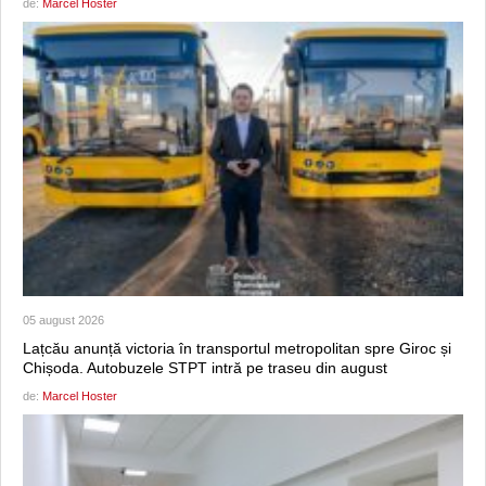
de:
Marcel Hoster
05 august 2026
Lațcău anunță victoria în transportul metropolitan spre Giroc și
Chișoda. Autobuzele STPT intră pe traseu din august
de:
Marcel Hoster