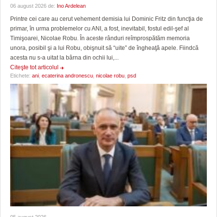
06 august 2026 de:
Ino Ardelean
Printre cei care au cerut vehement demisia lui Dominic Fritz din funcţia de
primar, în urma problemelor cu ANI, a fost, inevitabil, fostul edil-şef al
Timişoarei, Nicolae Robu. În aceste rânduri reîmprospătăm memoria
unora, posibil şi a lui Robu, obişnuit să “uite” de îngheaţă apele. Fiindcă
acesta nu s-a uitat la bârna din ochii lui,...
Citeşte tot articolul
Etichete:
ani
,
ecaterina andronescu
,
nicolae robu
,
psd
05 august 2026