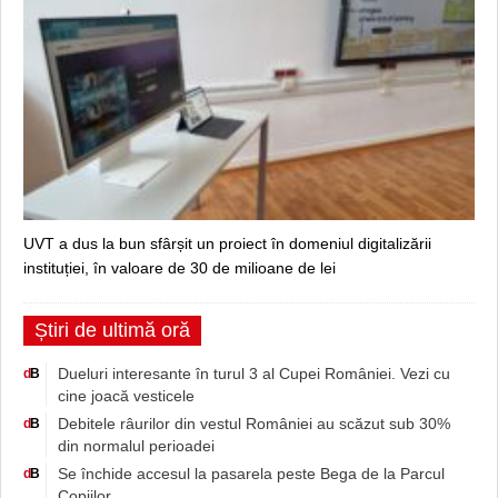
UVT a dus la bun sfârșit un proiect în domeniul digitalizării
instituției, în valoare de 30 de milioane de lei
Știri de ultimă oră
Dueluri interesante în turul 3 al Cupei României. Vezi cu
d
B
cine joacă vesticele
Debitele râurilor din vestul României au scăzut sub 30%
d
B
din normalul perioadei
Se închide accesul la pasarela peste Bega de la Parcul
d
B
Copiilor