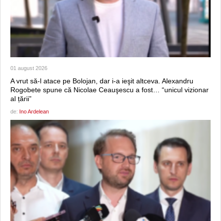
01 august 2026
A vrut să-l atace pe Bolojan, dar i-a ieşit altceva. Alexandru
Rogobete spune că Nicolae Ceauşescu a fost… “unicul vizionar
al țării”
de:
Ino Ardelean