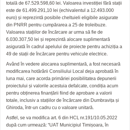
HARTA TIMIŞOAREI
totală de 67.529.598,60 lei. Valoarea investiției fără stații
este de 61.499.291,10 lei (echivalentul a 12.493.000
LICEE, ŞCOLI ŞI GRĂDINIŢE DIN TIMIŞ
euro) și reprezintă posibile cheltuieli eligibile asigurate
din PNRR pentru cumpărarea a 25 de troleibuze.
PRIMĂRIILE DIN TIMIŞ
Valoarea stațiilor de încărcare ar urma să fie de
SFATUL MEDICULUI
6.030.307,50 lei și reprezintă alocare suplimentară
asigurată în cadrul apelului de proiecte pentru achiziția a
SFATURI JURIDICE
49 de stații de încărcare pentru vehicule electrice.
Având în vedere alocarea suplimentară, a fost necesară
modificarea hotărârii Consiliului Local deja aprobată în
luna mai, care acorda primăriei posibilitatea depunerii
proiectului și valorile acestuia defalcate, condiția acum
pentru obținerea finanțării fiind de aprobare a valorii
totale, inclusiv a stațiilor de încărcare din Dumbravița și
Ghiroda, într-un cadru cu o valoare unitară.
Astfel, se va modifica art. 6 din HCL nr.191/10.05.2022
după cum urmează: “UAT Municipiul Timișoara, în