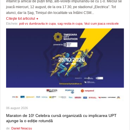
întâlnit și amical de puțin timp, alb-violeții impunându-se cu 1-0. Meciul se
joacă miercuri, 12 august, de la ora 17.30, pe stadionul „Electrica”. Tot
atunci, dar la Șag, Timișul din localitate va întâlni CSM...
Citeşte tot articolul
Etichete:
poli vs dumbravita in cupa
,
sag resita in cupa
,
Vezi cum joaca vesticele
06 august 2026
Maraton de 10! Celebra cursă organizată cu implicarea UPT
ajunge la o ediție rotundă
de:
Daniel Neacșu