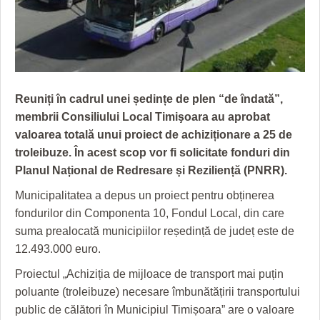
GRĂDINA TAICII DOMNULUI
CRONICĂ DE FILM
ACCIDENTE
ZIARISTU’ DE TERASĂ
UNDE MERGEM
ANUNŢURI
CU OIŞTEA-N KIERKEGAARD
FILME DOCUMENTARE
INFO SI UTILE
FINANŢĂRI DE LA A LA Z
CLIPURI VIDEO
CULTURA
Reuniți în cadrul unei ședințe de plen “de îndată”,
membrii Consiliului Local Timişoara au aprobat
PE SURSE
JOCURI ONLINE
INVATAMANT
valoarea totală unui proiect de achiziționare a 25 de
JUSTITIE
troleibuze. În acest scop vor fi solicitate fonduri din
Planul Național de Redresare și Reziliență (PNRR).
FILME DOCUMENTARE
Municipalitatea a depus un proiect pentru obținerea
CLIPURI VIDEO
fondurilor din Componenta 10, Fondul Local, din care
suma prealocată municipiilor reședință de județ este de
JOCURI ONLINE
12.493.000 euro.
DIVERSE
Proiectul „Achiziția de mijloace de transport mai puțin
poluante (troleibuze) necesare îmbunătățirii transportului
FARMACII DIN TIMIŞOARA
public de călători în Municipiul Timișoara” are o valoare