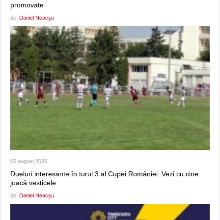
promovate
de:
Daniel Neacșu
06 august 2026
Dueluri interesante în turul 3 al Cupei României. Vezi cu cine
joacă vesticele
de:
Daniel Neacșu