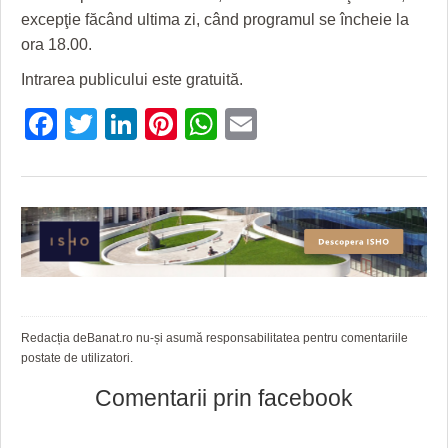
HARTA TIMIŞOAREI
excepţie făcând ultima zi, când programul se încheie la
ora 18.00.
LICEE, ŞCOLI ŞI GRĂDINIŢE DIN TIMIŞ
Intrarea publicului este gratuită.
PRIMĂRIILE DIN TIMIŞ
Facebook
Twitter
LinkedIn
Pinterest
WhatsApp
Email
SFATUL MEDICULUI
SFATURI JURIDICE
Redacția deBanat.ro nu-și asumă responsabilitatea pentru comentariile
postate de utilizatori.
Comentarii prin facebook