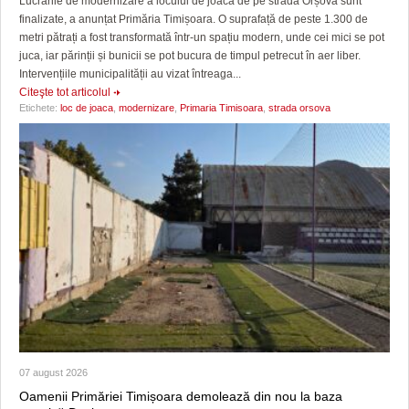
Lucrările de modernizare a locului de joacă de pe strada Orșova sunt
finalizate, a anunțat Primăria Timișoara. O suprafață de peste 1.300 de
metri pătrați a fost transformată într-un spațiu modern, unde cei mici se pot
juca, iar părinții și bunicii se pot bucura de timpul petrecut în aer liber.
Intervențiile municipalității au vizat întreaga...
Citeşte tot articolul
Etichete:
loc de joaca
,
modernizare
,
Primaria Timisoara
,
strada orsova
07 august 2026
Oamenii Primăriei Timișoara demolează din nou la baza