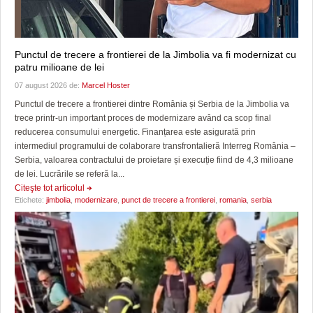
Punctul de trecere a frontierei de la Jimbolia va fi modernizat cu
patru milioane de lei
07 august 2026 de:
Marcel Hoster
Punctul de trecere a frontierei dintre România și Serbia de la Jimbolia va
trece printr-un important proces de modernizare având ca scop final
reducerea consumului energetic. Finanțarea este asigurată prin
intermediul programului de colaborare transfrontalieră Interreg România –
Serbia, valoarea contractului de proietare și execuție fiind de 4,3 milioane
de lei. Lucrările se referă la...
Citeşte tot articolul
Etichete:
jimbolia
,
modernizare
,
punct de trecere a frontierei
,
romania
,
serbia