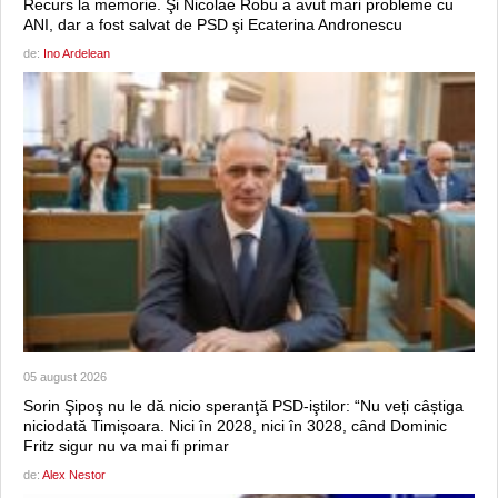
Recurs la memorie. Şi Nicolae Robu a avut mari probleme cu
ANI, dar a fost salvat de PSD şi Ecaterina Andronescu
de:
Ino Ardelean
05 august 2026
Sorin Şipoş nu le dă nicio speranţă PSD-iştilor: “Nu veți câștiga
niciodată Timișoara. Nici în 2028, nici în 3028, când Dominic
Fritz sigur nu va mai fi primar
de:
Alex Nestor