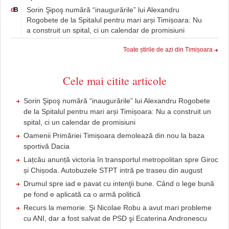
Sorin Şipoş numără “inaugurările” lui Alexandru
d
B
Rogobete de la Spitalul pentru mari arși Timișoara: Nu
a construit un spital, ci un calendar de promisiuni
Toate știrile de azi din Timișoara
Cele mai citite articole
Sorin Şipoş numără “inaugurările” lui Alexandru Rogobete
de la Spitalul pentru mari arși Timișoara: Nu a construit un
spital, ci un calendar de promisiuni
Oamenii Primăriei Timișoara demolează din nou la baza
sportivă Dacia
Lațcău anunță victoria în transportul metropolitan spre Giroc
și Chișoda. Autobuzele STPT intră pe traseu din august
Drumul spre iad e pavat cu intenţii bune. Când o lege bună
pe fond e aplicată ca o armă politică
Recurs la memorie. Şi Nicolae Robu a avut mari probleme
cu ANI, dar a fost salvat de PSD şi Ecaterina Andronescu