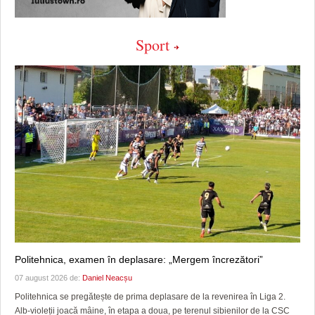
Sport
Politehnica, examen în deplasare: „Mergem încrezători”
07 august 2026 de:
Daniel Neacșu
Politehnica se pregătește de prima deplasare de la revenirea în Liga 2.
Alb-violeții joacă mâine, în etapa a doua, pe terenul sibienilor de la CSC