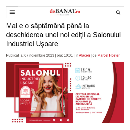
Mai e o săptămână până la
HOME
deschiderea unei noi ediții a Salonului
ADMINISTRAȚIE
DESPRE NOI
Industriei Ușoare
POLITICĂ
REDACȚIA DEBANAT
PRIMĂRIA TIMIŞOARA
Publicat la: 07 noiembrie 2023 | ora: 10:01 | în
Afaceri
| de
Marcel Hoster
SPORT
POLITICA DE COOKIES
CONSILIUL JUDEŢEAN TIMIŞ
POLITICA
OPINII
POLITICA DE CONFIDENȚIALITATE
PREFECTURA TIMIŞ
POLI TIMISOARA
TIMP LIBER ȘI CULTURĂ
FOTBAL JUDETEAN
DOSARELE DEBANAT
ECONOMIC
ALTE SPORTURI
ETICA LUCIDITĂȚII ASISTATE
TIMP LIBER
SĂNĂTATE
JURNAL DE CAMPANIE
ULTRAMARIN VA RECOMANDA
AFACERI
MAI MULTE
ZÂMBETE AMARE
CULTURA