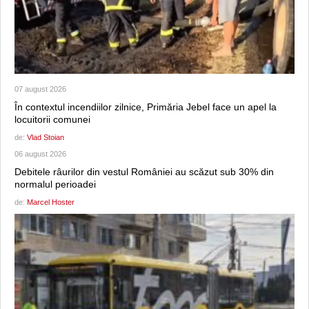
07 august 2026
În contextul incendiilor zilnice, Primăria Jebel face un apel la
locuitorii comunei
de:
Vlad Stoian
06 august 2026
Debitele râurilor din vestul României au scăzut sub 30% din
normalul perioadei
de:
Marcel Hoster