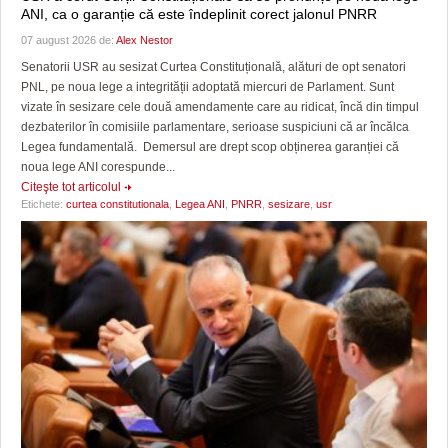
ANI, ca o garanție că este îndeplinit corect jalonul PNRR
07 august 2026 de:
Alex Nestor
Senatorii USR au sesizat Curtea Constituțională, alături de opt senatori
PNL, pe noua lege a integrității adoptată miercuri de Parlament. Sunt
vizate în sesizare cele două amendamente care au ridicat, încă din timpul
dezbaterilor în comisiile parlamentare, serioase suspiciuni că ar încălca
Legea fundamentală. Demersul are drept scop obținerea garanției că
noua lege ANI corespunde...
Citeşte tot articolul
Etichete:
curtea constitutionala
,
Legea ANI
,
PNRR
,
sesizare
,
usr