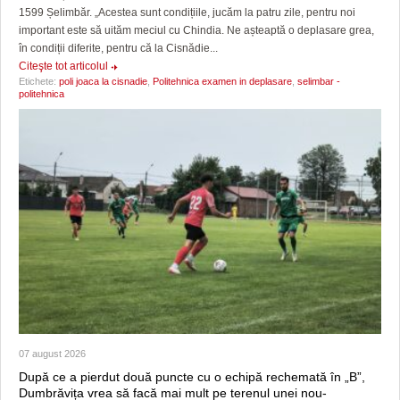
1599 Șelimbăr. „Acestea sunt condițiile, jucăm la patru zile, pentru noi
important este să uităm meciul cu Chindia. Ne așteaptă o deplasare grea,
în condiții diferite, pentru că la Cisnădie...
Citeşte tot articolul
Etichete:
poli joaca la cisnadie
,
Politehnica examen in deplasare
,
selimbar -
politehnica
07 august 2026
După ce a pierdut două puncte cu o echipă rechemată în „B”,
Dumbrăvița vrea să facă mai mult pe terenul unei nou-