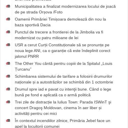
Municipalitatea a finalizat modernizarea locului de joacă
d
B
de pe strada Orșova /Foto
Oamenii Primăriei Timișoara demolează din nou la
d
B
baza sportivă Dacia
Punctul de trecere a frontierei de la Jimbolia va fi
d
B
modernizat cu patru milioane de lei
USR a cerut Curții Constituționale să se pronunțe pe
d
B
noua lege ANI, ca o garanție că este îndeplinit corect
jalonul PNRR
The Other You cântă pentru copiii de la Spitalul „Louis
d
B
Țurcanu”
Schimbarea sistemului de tarifare a folosirii drumurilor
d
B
naționale și a autostrăzilor se schimbă din 1 octombrie
Drumul spre iad e pavat cu intenţii bune. Când o lege
d
B
bună pe fond e aplicată ca o armă politică
Trei zile de distracție la Iulius Town: Parada ISWinT şi
d
B
concert Dragoş Moldovan, cinema în aer liber și
activități pentru cei mici
În contextul incendiilor zilnice, Primăria Jebel face un
d
B
apel la locuitorii comunei