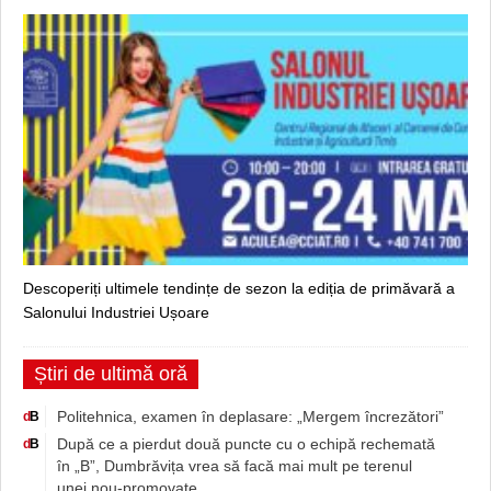
Descoperiți ultimele tendințe de sezon la ediția de primăvară a
Salonului Industriei Ușoare
Știri de ultimă oră
Politehnica, examen în deplasare: „Mergem încrezători”
d
B
După ce a pierdut două puncte cu o echipă rechemată
d
B
în „B”, Dumbrăvița vrea să facă mai mult pe terenul
unei nou-promovate