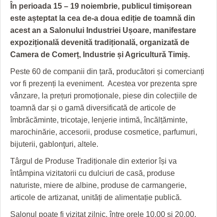
GRĂDINA TAICII DOMNULUI
CRONICĂ DE FILM
ACCIDENTE
În perioada 15 – 19 noiembrie, publicul timișorean
este așteptat la cea de-a doua ediție de toamnă din
ZIARISTU’ DE TERASĂ
UNDE MERGEM
ANUNŢURI
acest an a Salonului Industriei
Ușoare, manifestare
CU OIŞTEA-N KIERKEGAARD
FILME DOCUMENTARE
INFO SI UTILE
expozițională devenită tradițională, organizată de
Camera de Comerț, Industrie și Agricultură Timiș.
FINANŢĂRI DE LA A LA Z
CLIPURI VIDEO
CULTURA
Peste 60 de companii din țară, producători și comercianți
PE SURSE
JOCURI ONLINE
INVATAMANT
vor fi prezenți la eveniment.
Acestea vor prezenta spre
vânzare, la prețuri promoționale, piese din colecțiile de
JUSTITIE
toamnă dar și o gamă diversificată de articole de
îmbrăcăminte, tricotaje, lenjerie intimă, încălțăminte,
FILME DOCUMENTARE
marochinărie, accesorii, produse cosmetice, parfumuri,
CLIPURI VIDEO
bijuterii, gablonţuri, altele.
Târgul de Produse Tradiționale din exterior își va
JOCURI ONLINE
întâmpina vizitatorii cu dulciuri de casă, produse
DIVERSE
naturiste, miere de albine, produse de carmangerie,
articole de artizanat, unități de alimentație publică.
FARMACII DIN TIMIŞOARA
Salonul poate fi vizitat zilnic, între orele 10.00 şi 20.00,