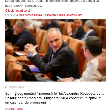
Legea fundamentală. Demersul are drept scop obținerea garanției că
noua lege ANI corespunde...
Citeşte tot articolul
Etichete:
curtea constitutionala
,
Legea ANI
,
PNRR
,
sesizare
,
usr
06 august 2026
Sorin Şipoş numără “inaugurările” lui Alexandru Rogobete de la
Spitalul pentru mari arși Timișoara: Nu a construit un spital, ci
un calendar de promisiuni
de:
Alex Nestor