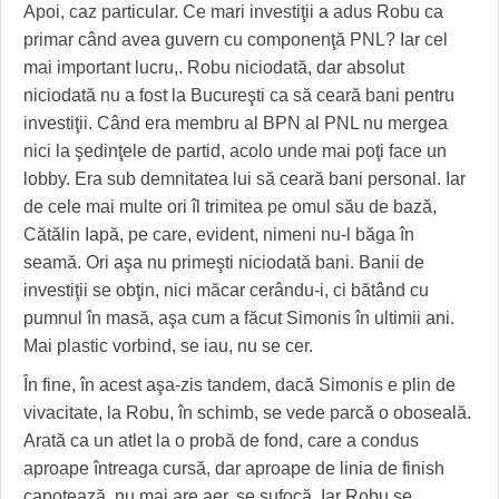
Apoi, caz particular. Ce mari investiţii a adus Robu ca
primar când avea guvern cu componenţă PNL? Iar cel
mai important lucru,. Robu niciodată, dar absolut
niciodată nu a fost la Bucureşti ca să ceară bani pentru
investiţii. Când era membru al BPN al PNL nu mergea
nici la şedinţele de partid, acolo unde mai poţi face un
lobby. Era sub demnitatea lui să ceară bani personal. Iar
de cele mai multe ori îl trimitea pe omul său de bază,
Cătălin Iapă, pe care, evident, nimeni nu-l băga în
seamă. Ori aşa nu primeşti niciodată bani. Banii de
investiţii se obţin, nici măcar cerându-i, ci bătând cu
pumnul în masă, aşa cum a făcut Simonis în ultimii ani.
Mai plastic vorbind, se iau, nu se cer.
În fine, în acest aşa-zis tandem, dacă Simonis e plin de
vivacitate, la Robu, în schimb, se vede parcă o oboseală.
Arată ca un atlet la o probă de fond, care a condus
aproape întreaga cursă, dar aproape de linia de finish
capotează, nu mai are aer, se sufocă. Iar Robu se