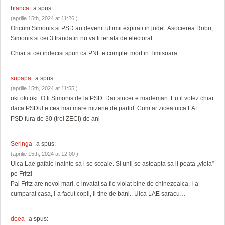
bianca
a spus:
(aprilie 15th, 2024 at 11:26 )
Oricum Simonis si PSD au devenit ultimii expirati in judet. Asocierea Robu,
Simonis si cei 3 trandafiri nu va fi iertata de electorat.
Chiar si cei indecisi spun ca PNL e complet mort in Timisoara
supapa
a spus:
(aprilie 15th, 2024 at 11:55 )
oki oki oki. O fi Simonis de la PSD. Dar sincer e mademan. Eu il votez chiar
daca PSDul e cea mai mare mizerie de partid. Cum ar zicea uica LAE :
PSD fura de 30 (trei ZECI) de ani
Seringa
a spus:
(aprilie 15th, 2024 at 12:00 )
Uica Lae gafaie inainte sa i se scoale. Si unii se asteapta sa il poata „viola”
pe Fritz!
Pai Fritz are nevoi mari, e invatat sa fie violat bine de chinezoaica. I-a
cumparat casa, i-a facut copil, il tine de bani.. Uica LAE saracu…
deea
a spus: