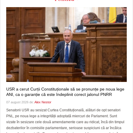
USR a cerut Curții Constituționale să se pronunțe pe noua lege
ANI, ca o garanție că este îndeplinit corect jalonul PNRR
07 august 2026 de:
Alex Nestor
Senatorii USR au sesizat Curtea Constituțională, alături de opt senatori
PNL, pe noua lege a integrității adoptată miercuri de Parlament. Sunt
vizate în sesizare cele două amendamente care au ridicat, încă din timpul
dezbaterilor în comisiile parlamentare, serioase suspiciuni că ar încălca