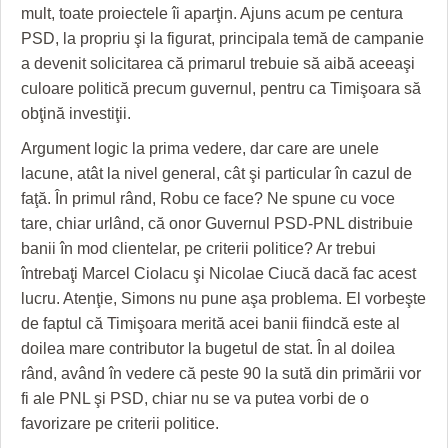
mult, toate proiectele îi aparţin. Ajuns acum pe centura
PSD, la propriu şi la figurat, principala temă de campanie
a devenit solicitarea că primarul trebuie să aibă aceeaşi
culoare politică precum guvernul, pentru ca Timişoara să
obţină investiţii.
Argument logic la prima vedere, dar care are unele
lacune, atât la nivel general, cât şi particular în cazul de
faţă. În primul rând, Robu ce face? Ne spune cu voce
tare, chiar urlând, că onor Guvernul PSD-PNL distribuie
banii în mod clientelar, pe criterii politice? Ar trebui
întrebaţi Marcel Ciolacu şi Nicolae Ciucă dacă fac acest
lucru. Atenţie, Simons nu pune aşa problema. El vorbeşte
de faptul că Timişoara merită acei banii fiindcă este al
doilea mare contributor la bugetul de stat. În al doilea
rând, având în vedere că peste 90 la sută din primării vor
fi ale PNL şi PSD, chiar nu se va putea vorbi de o
favorizare pe criterii politice.