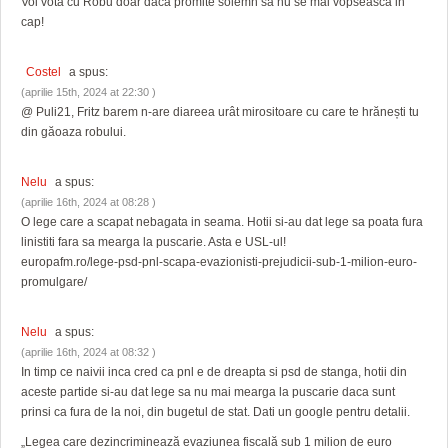
Voi vota cu Robu doar daca promite solemn sa nu se mai vopsească in
cap!
Costel
a spus:
(aprilie 15th, 2024 at 22:30 )
@ Puli21, Fritz barem n-are diareea urât mirositoare cu care te hrănești tu
din găoaza robului.
Nelu
a spus:
(aprilie 16th, 2024 at 08:28 )
O lege care a scapat nebagata in seama. Hotii si-au dat lege sa poata fura
linistiti fara sa mearga la puscarie. Asta e USL-ul!
europafm.ro/lege-psd-pnl-scapa-evazionisti-prejudicii-sub-1-milion-euro-
promulgare/
Nelu
a spus:
(aprilie 16th, 2024 at 08:32 )
In timp ce naivii inca cred ca pnl e de dreapta si psd de stanga, hotii din
aceste partide si-au dat lege sa nu mai mearga la puscarie daca sunt
prinsi ca fura de la noi, din bugetul de stat. Dati un google pentru detalii.
„Legea care dezincriminează evaziunea fiscală sub 1 milion de euro