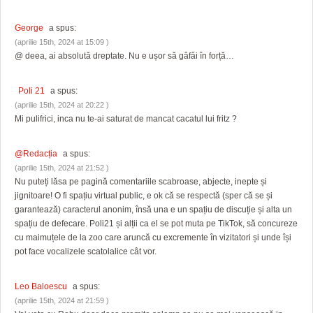
George
a spus:
(aprilie 15th, 2024 at 15:09 )
@ deea, ai absolută dreptate. Nu e ușor să gâfâi în forță…
Poli 21
a spus:
(aprilie 15th, 2024 at 20:22 )
Mi pulifrici, inca nu te-ai saturat de mancat cacatul lui fritz ?
@Redacția
a spus:
(aprilie 15th, 2024 at 21:52 )
Nu puteți lăsa pe pagină comentariile scabroase, abjecte, inepte și
jignitoare! O fi spațiu virtual public, e ok că se respectă (sper că se și
garantează) caracterul anonim, însă una e un spațiu de discuție și alta un
spațiu de defecare. Poli21 și alții ca el se pot muta pe TikTok, să concureze
cu maimuțele de la zoo care aruncă cu excremente în vizitatori și unde își
pot face vocalizele scatolalice cât vor.
Leo Baloescu
a spus:
(aprilie 15th, 2024 at 21:59 )