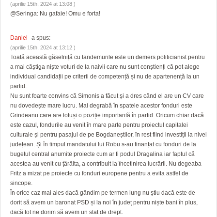
(aprilie 15th, 2024 at 13:08 )
@Seringa: Nu gafaie! Omu e forta!
Daniel
a spus:
(aprilie 15th, 2024 at 13:12 )
Toată această găselniță cu tandemurile este un demers politicianist pentru
a mai câștiga niște voturi de la naivii care nu sunt conștienți că pot alege
individual candidații pe criterii de competență și nu de apartenență la un
partid.
Nu sunt foarte convins că Simonis a făcut și a dres când el are un CV care
nu dovedește mare lucru. Mai degrabă în spatele acestor fonduri este
Grindeanu care are totuși o poziție importantă în partid. Oricum chiar dacă
este cazul, fondurile au venit în mare parte pentru proiectul capitalei
culturale și pentru pasajul de pe Bogdaneștilor, în rest fiind investiții la nivel
județean. Și în timpul mandatului lui Robu s-au finanțat cu fonduri de la
bugetul central anumite proiecte cum ar fi podul Dragalina iar faptul că
acestea au venit cu țârâita, a contribuit la încetinirea lucrării. Nu degeaba
Fritz a mizat pe proiecte cu fonduri europene pentru a evita astfel de
sincope.
În orice caz mai ales dacă gândim pe termen lung nu știu dacă este de
dorit să avem un baronat PSD și la noi în județ pentru niște bani în plus,
dacă tot ne dorim să avem un stat de drept.