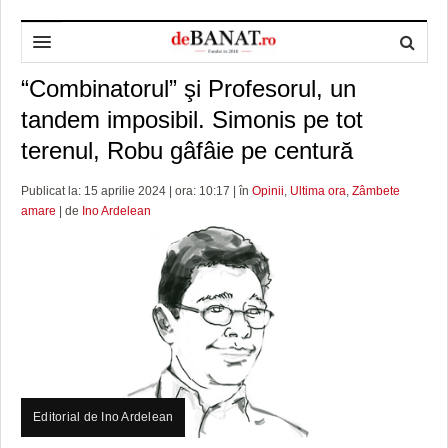
“Combinatorul” şi Profesorul, un
HOME
tandem imposibil. Simonis pe tot
ADMINISTRAȚIE
DESPRE NOI
terenul, Robu gâfâie pe centură
POLITICĂ
REDACȚIA DEBANAT
PRIMĂRIA TIMIŞOARA
Publicat la: 15 aprilie 2024 | ora: 10:17 | în
Opinii
,
Ultima ora
,
Zâmbete
SPORT
POLITICA DE COOKIES
CONSILIUL JUDEŢEAN TIMIŞ
POLITICA
amare
| de
Ino Ardelean
OPINII
POLITICA DE CONFIDENȚIALITATE
PREFECTURA TIMIŞ
POLI TIMISOARA
TIMP LIBER ȘI CULTURĂ
FOTBAL JUDETEAN
DOSARELE DEBANAT
ECONOMIC
ALTE SPORTURI
ETICA LUCIDITĂȚII ASISTATE
TIMP LIBER
SĂNĂTATE
JURNAL DE CAMPANIE
ULTRAMARIN VA RECOMANDA
AFACERI
MAI MULTE
ZÂMBETE AMARE
CULTURA
Editorial de Ino Ardelean