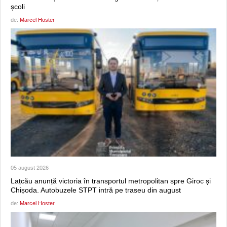
școli
de:
Marcel Hoster
05 august 2026
Lațcău anunță victoria în transportul metropolitan spre Giroc și
Chișoda. Autobuzele STPT intră pe traseu din august
de:
Marcel Hoster