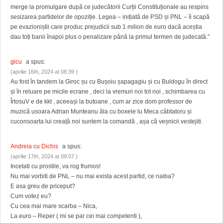
merge la promulgare după ce judecătorii Curții Constituționale au respins
sesizarea partidelor de opoziție. Legea – inițiată de PSD și PNL – îi scapă
pe evazioniștii care produc prejudicii sub 1 milion de euro dacă aceștia
dau toți banii înapoi plus o penalizare până la primul termen de judecată.”
gicu
a spus:
(aprilie 16th, 2024 at 08:39 )
Au fost în tandem la Giroc șu cu Bușoiu șapagagiu și cu Buldogu în direct
și în reluare pe micile ecrane , deci la vremuri noi tot noi , schimbarea cu
ÎrtosuV e de kkt , aceeași la butoane , cum ar zice dom professor de
muzică usoara Adrian Munteanu ăla cu boxele lu Meca câbtatoru și
cuconsoarta lui creață noi suntem la comandă , așa că veșnicii vestejiti.
Andreia cu Dichis
a spus:
(aprilie 17th, 2024 at 09:07 )
Incetati cu prostile, va rog frumos!
Nu mai vorbiti de PNL – nu mai exista acest partid, ce naiba?
E asa greu de priceput?
Cum votez eu?
Cu cea mai mare scarba – Nica,
La euro – Reper ( mi se par cei mai competenti ),