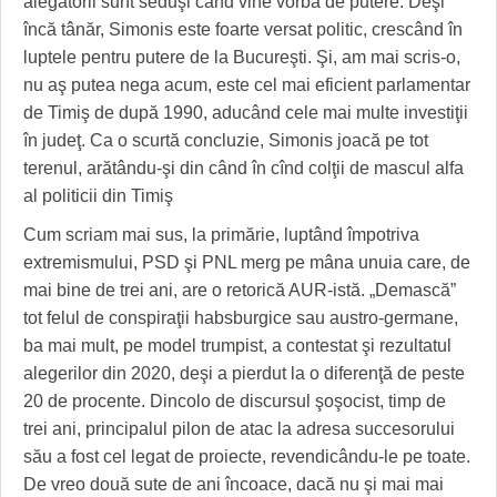
alegătorii sunt seduşi când vine vorba de putere. Deşi
încă tânăr, Simonis este foarte versat politic, crescând în
luptele pentru putere de la Bucureşti. Şi, am mai scris-o,
nu aş putea nega acum, este cel mai eficient parlamentar
de Timiş de după 1990, aducând cele mai multe investiţii
în judeţ. Ca o scurtă concluzie, Simonis joacă pe tot
terenul, arătându-şi din când în cînd colţii de mascul alfa
al politicii din Timiş
Cum scriam mai sus, la primărie, luptând împotriva
extremismului, PSD şi PNL merg pe mâna unuia care, de
mai bine de trei ani, are o retorică AUR-istă. „Demască”
tot felul de conspiraţii habsburgice sau austro-germane,
ba mai mult, pe model trumpist, a contestat şi rezultatul
alegerilor din 2020, deşi a pierdut la o diferenţă de peste
20 de procente. Dincolo de discursul şoşocist, timp de
trei ani, principalul pilon de atac la adresa succesorului
său a fost cel legat de proiecte, revendicându-le pe toate.
De vreo două sute de ani încoace, dacă nu şi mai mai