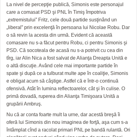
HARTA TIMIŞOAREI
La nivel de percepţie publică, Simonis este personajul
care a comasat PSD şi PNL în Timiş împotriva
LICEE, ŞCOLI ŞI GRĂDINIŢE DIN TIMIŞ
„extremistului” Fritz, cele două partide susţinând un
PRIMĂRIILE DIN TIMIŞ
„liberal” prin excelenţă în persoana lui Nicolae Robu. Dar
o să revin la acesta din urmă. Evident că această
SFATUL MEDICULUI
comasare nu s-a făcut pentru Robu, ci pentru Simonis şi
PSD. Că socoteala de acasă nu s-a potrivit cu cea din
SFATURI JURIDICE
tîrg, iar Alin Nica a fost salvat de Alianţa Dreapta Unită e
o altă discuţie. Având cele mai importante partide în
spate şi după ce a tulburat multe ape în coaliţie, Simonis
e obligat acum să câştige. Astfel că e într-o continuă
ofensivă. Atât în lumina reflectoarelor, cât şi în culise. O
primă dovadă, ruperea din Alianţa Timişoara Unită a
grupării Ambruş.
Nu că ar conta foarte mult la urne, dar acestă breşă îi
oferă lui Simonis din nou imaginea de forţă, aşa cum s-a
întâmplat cînd a racolat primari PNL pe bandă rulantă. Ori