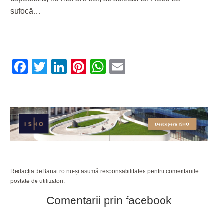
sufocă…
Facebook
Twitter
LinkedIn
Pinterest
WhatsApp
Email
Redacția deBanat.ro nu-și asumă responsabilitatea pentru comentariile
postate de utilizatori.
Comentarii prin facebook