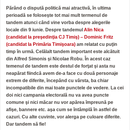
GRĂDINA TAICII DOMNULUI
CRONICĂ DE FILM
ACCIDENTE
Părând o dispută politică mai atractivă, în ultima
ZIARISTU’ DE TERASĂ
UNDE MERGEM
ANUNŢURI
perioadă se foloseşte tot mai mult termenul de
tandem atunci când vine vorba despre alegerile
CU OIŞTEA-N KIERKEGAARD
FILME DOCUMENTARE
INFO SI UTILE
locale din 9 iunie. Despre tandemul
Alin Nica
FINANŢĂRI DE LA A LA Z
CLIPURI VIDEO
CULTURA
(candidat la preşedinţia CJ Timiş) – Dominic Fritz
(candidat la Primăria Timişoara)
am relatat cu puţin
PE SURSE
JOCURI ONLINE
INVATAMANT
timp în urmă. Celălalt tandem important este alcătuit
din Alfred Simonis şi Nicolae Robu. În acest caz
JUSTITIE
temenul de tandem este destul de forţat şi asta nu
FILME DOCUMENTARE
neapărat fiindcă avem de-a face cu două personaje
extrem de diferite, începând cu vârsta, ba chiar
CLIPURI VIDEO
incompatibile din mai toate punctele de vedere. La cei
doi nici campania electorală nu va avea puncte
JOCURI ONLINE
comune şi nici măcar nu vor apărea împreună pe
DIVERSE
afişe, bannere etc. aşa cum se întâmplă în astfel de
cazuri. Cu alte cuvinte, vor alerga pe culoare diferite.
FARMACII DIN TIMIŞOARA
Dar tandem să fie!