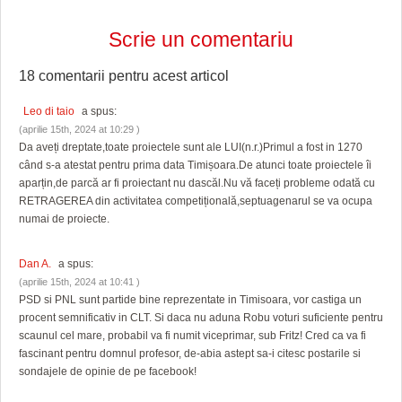
Scrie un comentariu
18 comentarii pentru
acest articol
Leo di taio
a spus:
(aprilie 15th, 2024 at 10:29 )
Da aveți dreptate,toate proiectele sunt ale LUI(n.r.)Primul a fost in 1270
când s-a atestat pentru prima data Timișoara.De atunci toate proiectele îi
aparțin,de parcă ar fi proiectant nu dascăl.Nu vă faceți probleme odată cu
RETRAGEREA din activitatea competițională,septuagenarul se va ocupa
numai de proiecte.
Dan A.
a spus:
(aprilie 15th, 2024 at 10:41 )
PSD si PNL sunt partide bine reprezentate in Timisoara, vor castiga un
procent semnificativ in CLT. Si daca nu aduna Robu voturi suficiente pentru
scaunul cel mare, probabil va fi numit viceprimar, sub Fritz! Cred ca va fi
fascinant pentru domnul profesor, de-abia astept sa-i citesc postarile si
sondajele de opinie de pe facebook!