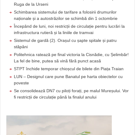
Ruga de la Urseni
Schimbarea sistemului de tarifare a folosirii drumurilor
naționale și a autostrăzilor se schimbă din 1 octombrie
Începând de luni, noi restricții de circulație pentru lucrări la
infrastructura rutieră și la liniile de tramvai
Sistemul de gardă (2). Orașul cu șapte spitale și patru
stăpâni
Politehnica ratează pe final victoria la Cisnădie, cu Șelimbăr!
La fel de bine, putea să vină fără punct acasă
STPT închide temporar chioșcul de bilete din Piața Traian
LUN – Designul care pune Banatul pe harta obiectelor cu
poveste
Se consolidează DN7 cu piloți forați, pe malul Mureșului. Vor
fi restricții de circulație până la finalul anului