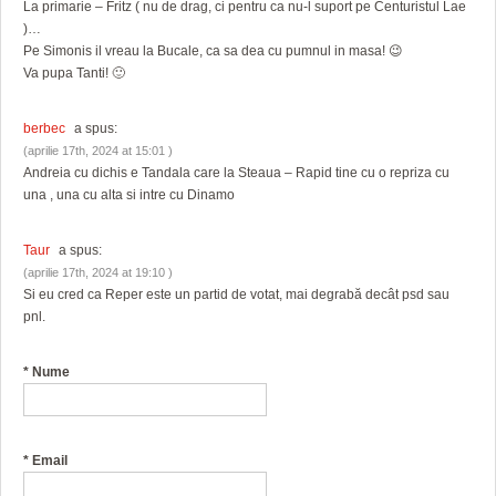
La primarie – Fritz ( nu de drag, ci pentru ca nu-l suport pe Centuristul Lae
)…
Pe Simonis il vreau la Bucale, ca sa dea cu pumnul in masa! 😉
Va pupa Tanti! 🙂
berbec
a spus:
(aprilie 17th, 2024 at 15:01 )
Andreia cu dichis e Tandala care la Steaua – Rapid tine cu o repriza cu
una , una cu alta si intre cu Dinamo
Taur
a spus:
(aprilie 17th, 2024 at 19:10 )
Si eu cred ca Reper este un partid de votat, mai degrabă decât psd sau
pnl.
*
Nume
*
Email