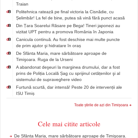
Traian
Politehnica ratează pe final victoria la Cisnădie, cu
d
B
Șelimbăr! La fel de bine, putea să vină fără punct acasă
Din Țara Soarelui Răsare pe Bega! Tineri japonezi au
d
B
vizitat UPT pentru a promova România în Japonia
Canicula continuă. Au fost deschise mai multe puncte
d
B
de prim ajutor şi hidratare în oraș
De Sfânta Maria, mare sărbătoare aproape de
d
B
Timişoara. Ruga de la Urseni
A abandonat deşeuri la marginea drumului, dar a fost
d
B
prins de Poliția Locală Șag cu sprijinul cetățenilor şi al
sistemului de supraveghere video
Furtună scurtă, dar intensă! Peste 20 de intervenții ale
d
B
ISU Timiș
Toate știrile de azi din Timișoara
Cele mai citite articole
De Sfânta Maria, mare sărbătoare aproape de Timişoara.