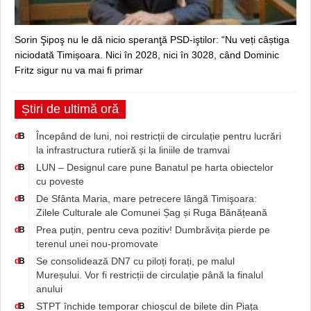
Sorin Şipoş nu le dă nicio speranţă PSD-iştilor: “Nu veți câștiga
niciodată Timișoara. Nici în 2028, nici în 3028, când Dominic
Fritz sigur nu va mai fi primar
Știri de ultimă oră
Începând de luni, noi restricții de circulație pentru lucrări
d
B
la infrastructura rutieră și la liniile de tramvai
LUN – Designul care pune Banatul pe harta obiectelor
d
B
cu poveste
De Sfânta Maria, mare petrecere lângă Timişoara:
d
B
Zilele Culturale ale Comunei Șag și Ruga Bănățeană
Prea puțin, pentru ceva pozitiv! Dumbrăvița pierde pe
d
B
terenul unei nou-promovate
Se consolidează DN7 cu piloți forați, pe malul
d
B
Mureșului. Vor fi restricții de circulație până la finalul
anului
STPT închide temporar chioșcul de bilete din Piața
d
B