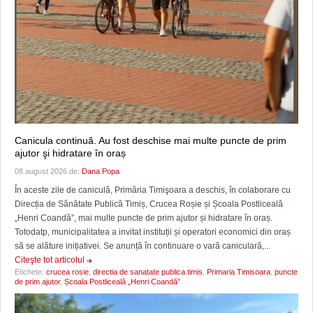
Canicula continuă. Au fost deschise mai multe puncte de prim
ajutor şi hidratare în oraș
08 august 2026 de:
Dana Popa
În aceste zile de caniculă, Primăria Timişoara a deschis, în colaborare cu
Direcția de Sănătate Publică Timiș, Crucea Roșie și Școala Postliceală
„Henri Coandă”, mai multe puncte de prim ajutor și hidratare în oraș.
Totodatp, municipalitatea a invitat instituții și operatori economici din oraș
să se alăture inițiativei. Se anunță în continuare o vară caniculară,...
Citeşte tot articolul
Etichete:
crucea rosie
,
directia de sanatate publica timis
,
Primaria Timisoara
,
puncte
de prim ajutor
,
Școala Postliceală „Henri Coandă”