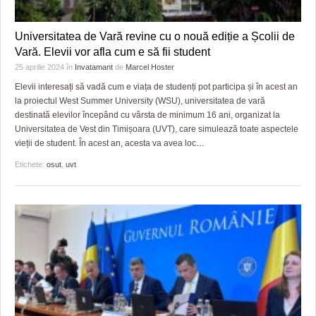
Universitatea de Vară revine cu o nouă ediție a Școlii de
Vară. Elevii vor afla cum e să fii student
25 aprilie 2024
în
Invatamant
de
Marcel Hoster
Elevii interesați să vadă cum e viața de studenți pot participa și în acest an
la proiectul West Summer University (WSU), universitatea de vară
destinată elevilor începând cu vârsta de minimum 16 ani, organizat la
Universitatea de Vest din Timișoara (UVT), care simulează toate aspectele
vieții de student. În acest an, acesta va avea loc
…
Etichete:
osut
,
uvt