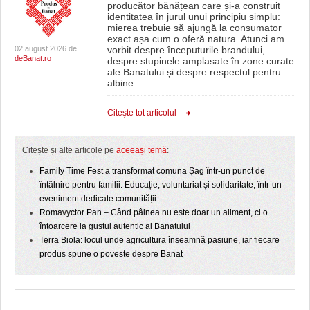
producător bănățean care și-a construit
identitatea în jurul unui principiu simplu:
mierea trebuie să ajungă la consumator
exact așa cum o oferă natura. Atunci am
02 august 2026 de
vorbit despre începuturile brandului,
deBanat.ro
despre stupinele amplasate în zone curate
ale Banatului și despre respectul pentru
albine
…
Citeşte tot articolul
Citește și alte articole pe
aceeași temă
:
Family Time Fest a transformat comuna Șag într-un punct de
întâlnire pentru familii. Educație, voluntariat și solidaritate, într-un
eveniment dedicate comunității
Romavyctor Pan – Când pâinea nu este doar un aliment, ci o
întoarcere la gustul autentic al Banatului
Terra Biola: locul unde agricultura înseamnă pasiune, iar fiecare
produs spune o poveste despre Banat