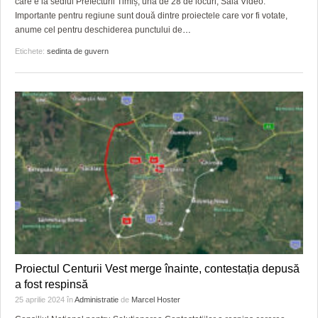
care e la sediul Prefecturii Timiș, una de 28 de locuri, Sala Video.
Importante pentru regiune sunt două dintre proiectele care vor fi votate,
anume cel pentru deschiderea punctului de
…
Etichete:
sedinta de guvern
Proiectul Centurii Vest merge înainte, contestația depusă
a fost respinsă
25 aprilie 2024
în
Administratie
de
Marcel Hoster