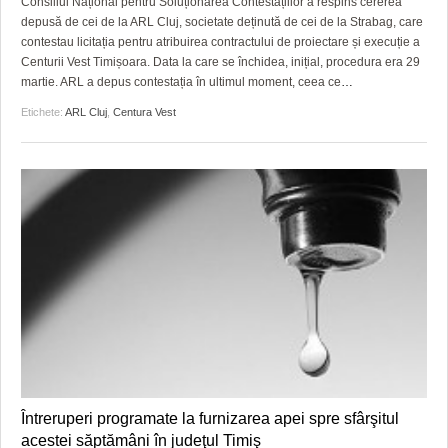
Consiliul Național pentru Soluționarea Contestațiilor a respins cererea
depusă de cei de la ARL Cluj, societate deținută de cei de la Strabag, care
contestau licitația pentru atribuirea contractului de proiectare și execuție a
Centurii Vest Timișoara. Data la care se închidea, inițial, procedura era 29
martie. ARL a depus contestația în ultimul moment, ceea ce
…
Etichete:
ARL Cluj
,
Centura Vest
Întreruperi programate la furnizarea apei spre sfârşitul
acestei săptămâni în judeţul Timiş