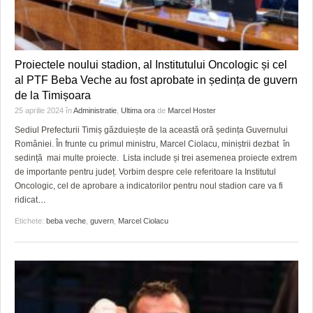
Proiectele noului stadion, al Institutului Oncologic și cel
al PTF Beba Veche au fost aprobate in ședința de guvern
de la Timișoara
25 aprilie 2024
în
Administratie
,
Ultima ora
de
Marcel Hoster
Sediul Prefecturii Timiș găzduiește de la această oră ședința Guvernului
României. În frunte cu primul ministru, Marcel Ciolacu, miniștrii dezbat în
sedință mai multe proiecte. Lista include și trei asemenea proiecte extrem
de importante pentru județ. Vorbim despre cele referitoare la Institutul
Oncologic, cel de aprobare a indicatorilor pentru noul stadion care va fi
ridicat
…
Etichete:
beba veche
,
guvern
,
Marcel Ciolacu