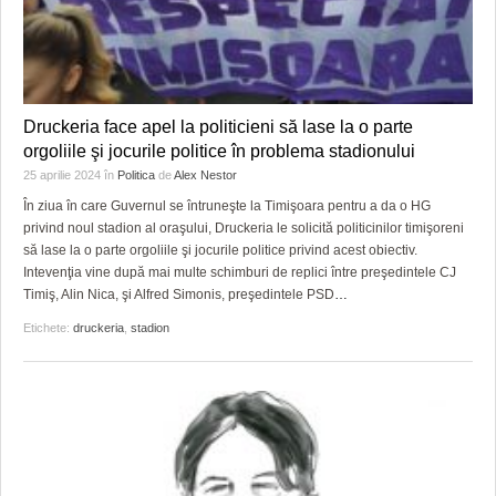
Druckeria face apel la politicieni să lase la o parte
orgoliile şi jocurile politice în problema stadionului
25 aprilie 2024
în
Politica
de
Alex Nestor
În ziua în care Guvernul se întruneşte la Timişoara pentru a da o HG
privind noul stadion al oraşului, Druckeria le solicită politicinilor timişoreni
să lase la o parte orgoliile şi jocurile politice privind acest obiectiv.
Intevenţia vine după mai multe schimburi de replici între preşedintele CJ
Timiş, Alin Nica, şi Alfred Simonis, preşedintele PSD
…
Etichete:
druckeria
,
stadion