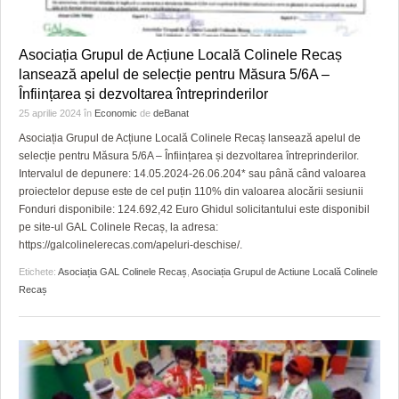
Asociația Grupul de Acțiune Locală Colinele Recaș
lansează apelul de selecție pentru Măsura 5/6A –
Înființarea și dezvoltarea întreprinderilor
25 aprilie 2024
în
Economic
de
deBanat
Asociația Grupul de Acțiune Locală Colinele Recaș lansează apelul de
selecție pentru Măsura 5/6A – Înființarea și dezvoltarea întreprinderilor.
Intervalul de depunere: 14.05.2024-26.06.204* sau până când valoarea
proiectelor depuse este de cel puțin 110% din valoarea alocării sesiunii
Fonduri disponibile: 124.692,42 Euro Ghidul solicitantului este disponibil
pe site-ul GAL Colinele Recaș, la adresa:
https://galcolinelerecas.com/apeluri-deschise/.
Etichete:
Asociația GAL Colinele Recaș
,
Asociația Grupul de Actiune Locală Colinele
Recaș