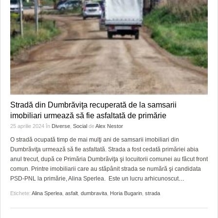
Stradă din Dumbrăviţa recuperată de la samsarii
imobiliari urmează să fie asfaltată de primărie
25 aprilie 2024
în
Diverse
,
Social
de
Alex Nestor
O stradă ocupată timp de mai mulţi ani de samsarii imobiliari din
Dumbrăviţa urmează să fie asfaltată. Strada a fost cedată primăriei abia
anul trecut, după ce Primăria Dumbrăviţa şi locuitorii comunei au făcut front
comun. Printre imobiliarii care au stăpânit strada se numără şi candidata
PSD-PNL la primărie, Alina Sperlea. Este un lucru arhicunoscut
…
Etichete:
Alina Sperlea
,
asfalt
,
dumbravita
,
Horia Bugarin
,
strada