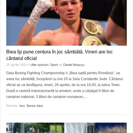
Biea îşi pune centura în joc sâmbătă. Vineri are loc
cântarul oficial
25 aprilie 2024
în
Alte sporturi
,
Sport
de
Daniel Neacșu
Gala Boxing Fighting Championship 4 „Biea luptă pentru România”, va
avea loc sâmbătă, începând cu ora 20 la Sala Constantin Jude. Cântarul
oficial se va desfăşura, vineri, 26 aprilie, de la ora 18.00, la Iulius Town.
După o carieră impresionantă la amatori, unde a câștigat 9 titluri de
campion național, 3 titluri de campion european,
…
Etichete:
box
,
flavius biea