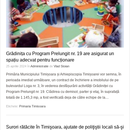
Grădinița cu Program Prelungit nr. 19 are asigurat un
spațiu adecvat pentru funcționare
25 aprilie 2024
în
Administratie
de
Vlad Stoian
Primăria Municipiului Timișoara și Arhiepiscopia Timișoarei vor semna, în
perioada imediat următoare, un contract de închiriere a imobilului de pe
bulevardul Loga nr. 3, în vederea desfășurării activității Grădiniței cu
Program Prelungit nr. 19. Clădirea cu demisol, parter și etaj, în suprafață
totală de 1.145,3 mp, a fost verificată deja de către echipe de la
…
Etichete:
Primaria Timisoara
Surori rătăcite în Timişoara, ajutate de poliţiştii locali să-şi