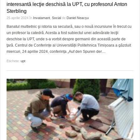
interesantă lecţie deschisă la UPT, cu profesorul Anton
Sterbling
25 aprilie 2024
în
Invatamant
,
Social
de
Daniel Neacșu
Banatul multietnic şi istoria sa seculară, sau o nouă incursiune în trecut cu
un profesor la catedră. Acesta a fost subiectul unei adevărate lecţii
deschise la UPT, unde s-a vorbit despre germanii din această parte de
ţară. Centrul de Conferințe al Universității Politehnica Timișoara a găzduit
miercuri, 24 aprilie 2024, conferința „Auf den Spuren der
…
Etichete:
upt