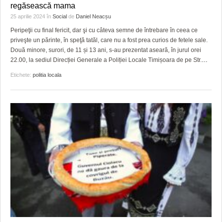
regăsească mama
25 aprilie 2024
în
Social
de
Daniel Neacșu
Peripeţii cu final fericit, dar şi cu câteva semne de întrebare în ceea ce
priveşte un părinte, în speţă tatăl, care nu a fost prea curios de fetele sale.
Două minore, surori, de 11 și 13 ani, s-au prezentat aseară, în jurul orei
22.00, la sediul Direcției Generale a Poliției Locale Timișoara de pe Str.
…
Etichete:
politia locala