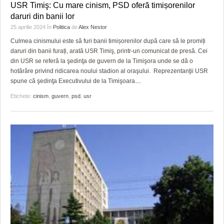
USR Timiş: Cu mare cinism, PSD oferă timișorenilor
daruri din banii lor
25 aprilie 2024
în
Politica
de
Alex Nestor
Culmea cinismului este să furi banii timișorenilor după care să le promiți
daruri din banii furați, arată USR Timiş, printr-un comunicat de presă. Cei
din USR se referă la şedinţa de guvern de la Timişora unde se dă o
hotărâre privind ridicarea noului stadion al oraşului. Reprezentanţii USR
spune că şedinţa Executivului de la Timişoara
…
Etichete:
cinism
,
guvern
,
psd
,
usr