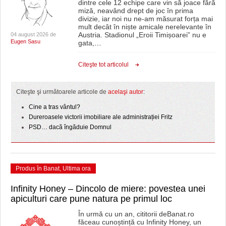
dintre cele 12 echipe care vin să joace fără
miză, neavând drept de joc în prima
divizie, iar noi nu ne-am măsurat forța mai
mult decât în niște amicale nerelevante în
Austria. Stadionul „Eroii Timișoarei” nu e
04 august 2026 de
Eugen Sasu
gata,
…
Citeşte tot articolul
Citeşte şi următoarele articole de
acelaşi autor
:
Cine a tras vântul?
Dureroasele victorii imobiliare ale administrației Fritz
PSD… dacă îngăduie Domnul
Produs în Banat
,
Ultima ora
Infinity Honey – Dincolo de miere: povestea unei
apiculturi care pune natura pe primul loc
În urmă cu un an, cititorii deBanat.ro
făceau cunoștință cu Infinity Honey, un