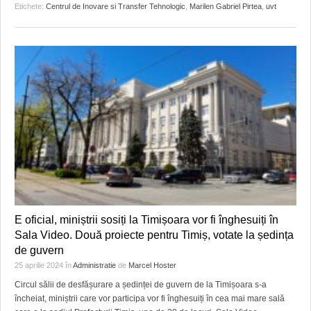
Etichete:
Centrul de Inovare si Transfer Tehnologic
,
Marilen Gabriel Pirtea
,
uvt
E oficial, miniștrii sosiți la Timișoara vor fi înghesuiți în
Sala Video. Două proiecte pentru Timiș, votate la ședința
de guvern
25 aprilie 2024
în
Administratie
de
Marcel Hoster
Circul sălii de desfășurare a ședinței de guvern de la Timișoara s-a
încheiat, miniștrii care vor participa vor fi înghesuiți în cea mai mare sală