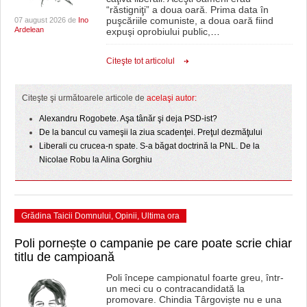
“răstigniţi” a doua oară. Prima data în
puşcăriile comuniste, a doua oară fiind
07 august 2026 de
Ino
Ardelean
expuşi oprobiului public,
…
Citeşte tot articolul
Citeşte şi următoarele articole de
acelaşi autor:
Alexandru Rogobete. Aşa tânăr şi deja PSD-ist?
De la bancul cu vameşii la ziua scadenţei. Preţul dezmăţului
Liberali cu crucea-n spate. S-a băgat doctrină la PNL. De la
Nicolae Robu la Alina Gorghiu
Grădina Taicii Domnului
,
Opinii
,
Ultima ora
Poli pornește o campanie pe care poate scrie chiar
titlu de campioană
Poli începe campionatul foarte greu, într-
un meci cu o contracandidată la
promovare. Chindia Târgoviște nu e una