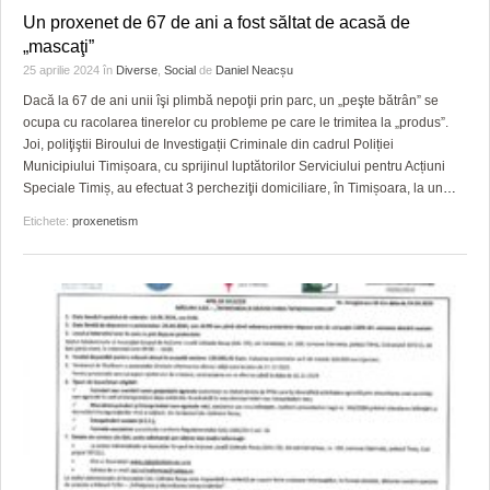
Un proxenet de 67 de ani a fost săltat de acasă de
„mascaţi”
25 aprilie 2024
în
Diverse
,
Social
de
Daniel Neacșu
Dacă la 67 de ani unii îşi plimbă nepoţii prin parc, un „peşte bătrân” se
ocupa cu racolarea tinerelor cu probleme pe care le trimitea la „produs”.
Joi, poliţiştii Biroului de Investigații Criminale din cadrul Poliției
Municipiului Timișoara, cu sprijinul luptătorilor Serviciului pentru Acțiuni
Speciale Timiș, au efectuat 3 percheziţii domiciliare, în Timișoara, la un
…
Etichete:
proxenetism