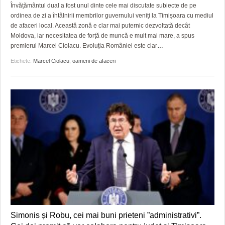
GRĂDINA TAICII DOMNULUI
CRONICĂ DE FILM
ACCIDENTE
Învățământul dual a fost unul dinte cele mai discutate subiecte de pe
ordinea de zi a întâlnirii membrilor guvernului veniți la Timișoara cu mediul
ZIARISTU’ DE TERASĂ
UNDE MERGEM
ANUNŢURI
de afaceri local. Această zonă e clar mai puternic dezvoltată decât
Moldova, iar necesitatea de forță de muncă e mult mai mare, a spus
CU OIŞTEA-N KIERKEGAARD
FILME DOCUMENTARE
INFO SI UTILE
premierul Marcel Ciolacu. Evoluția României este clar
…
Etichete:
Marcel Ciolacu
,
oameni de afaceri
FINANŢĂRI DE LA A LA Z
CLIPURI VIDEO
CULTURA
PE SURSE
JOCURI ONLINE
INVATAMANT
JUSTITIE
FILME DOCUMENTARE
CLIPURI VIDEO
JOCURI ONLINE
DIVERSE
FARMACII DIN TIMIŞOARA
Simonis și Robu, cei mai buni prieteni ”administrativi”.