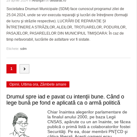
25 aprilie 2024
în
Anunţuri
de
deBanat.ro
Societatea Drumuri Municipale (SDM) face cunoscut programul zilei de
25.04.2024, unde se vor executa reparaţii şi lucrări de întreţinere (formaţii
de lucru şi străzile respective). LUCRĂRI DE REPARAȚIE ȘI
ÎNTREȚINERE A STRĂZILOR, ALEILOR, TROTUARELOR, PODURILOR,
PASAJELOR, PASARELELOR DIN MUNICIPIUL TIMIȘOARA: În caz de
timp nefavorabil, lucrările de asfaltare vor fi sistate.
Etichete:
sdm
1
Opinii
,
Ultima ora
,
Zâmbete amare
Drumul spre iad e pavat cu intenţii bune. Când o
lege bună pe fond e aplicată ca o armă politică
Chiar înaintea alegerilor parlamentare de
la finalul anului 2000, pe baza Legii
CNSAS, apărute cu un an înainte, se făcea
publică o primă listă a colaboratorilor fostei
Securităţi. Pe ea, doar membrii PNŢCD şi
câţiva liberali. Aceşti oameni erau