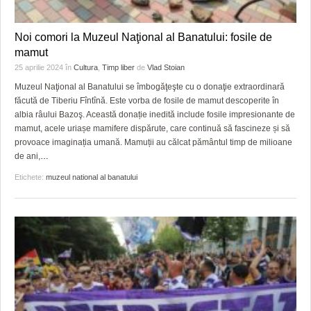
Noi comori la Muzeul Naţional al Banatului: fosile de
mamut
25 aprilie 2024
în
Cultura
,
Timp liber
de
Vlad Stoian
Muzeul Naţional al Banatului se îmbogăţeşte cu o donaţie extraordinară
făcută de Tiberiu Fîntînă. Este vorba de fosile de mamut descoperite în
albia râului Bazoş. Această donație inedită include fosile impresionante de
mamut, acele uriașe mamifere dispărute, care continuă să fascineze și să
provoace imaginația umană. Mamuții au călcat pământul timp de milioane
de ani,
…
Etichete:
muzeul national al banatului