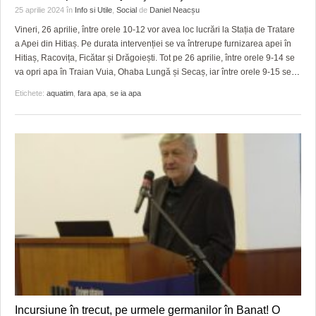
25 aprilie 2024
în
Info si Utile
,
Social
de
Daniel Neacșu
Vineri, 26 aprilie, între orele 10-12 vor avea loc lucrări la Stația de Tratare
a Apei din Hitiaș. Pe durata intervenției se va întrerupe furnizarea apei în
Hitiaș, Racovița, Ficătar și Drăgoiești. Tot pe 26 aprilie, între orele 9-14 se
va opri apa în Traian Vuia, Ohaba Lungă și Secaș, iar între orele 9-15 se
…
Etichete:
aquatim
,
fara apa
,
se ia apa
Incursiune în trecut, pe urmele germanilor în Banat! O