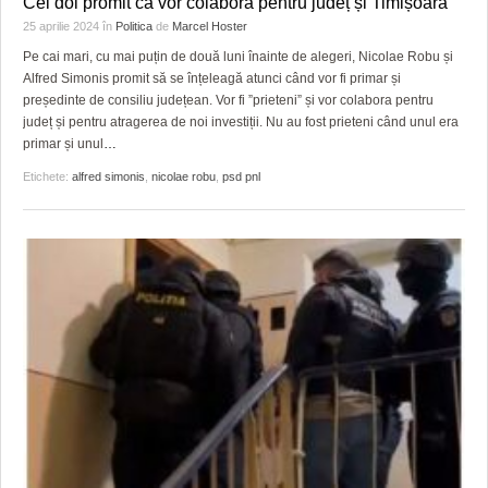
Cei doi promit că vor colabora pentru județ și Timișoara
HARTA TIMIŞOAREI
25 aprilie 2024
în
Politica
de
Marcel Hoster
LICEE, ŞCOLI ŞI GRĂDINIŢE DIN TIMIŞ
Pe cai mari, cu mai puțin de două luni înainte de alegeri, Nicolae Robu și
Alfred Simonis promit să se înțeleagă atunci când vor fi primar și
PRIMĂRIILE DIN TIMIŞ
președinte de consiliu județean. Vor fi ”prieteni” și vor colabora pentru
județ și pentru atragerea de noi investiții. Nu au fost prieteni când unul era
SFATUL MEDICULUI
primar și unul
…
Etichete:
alfred simonis
,
nicolae robu
,
psd pnl
SFATURI JURIDICE