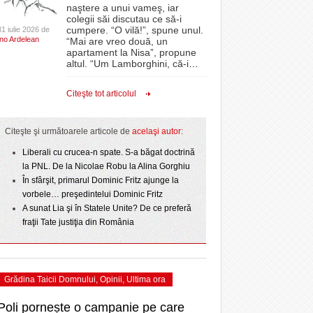
CLIPURI VIDEO
naştere a unui vameş, iar
CSC Dumbrăvița și-au
Sărbătoarea continuă! Zeci de mii de oameni
proiectelor derulate de instituție din fonduri
colegii săi discutau ce să-i
- 22
- 11 December 2025
 sezonului regular
au celebrat a treia seară la rând Ziua Timișoarei
JOCURI ONLINE
europene/FOTO
cumpere. “O vilă!”, spune unul.
31 iulie 2026 de
Ino Ardelean
- acum 2 zile
“Mai are vreo două, un
DIVERSE
apartament la Nisa”, propune
ANAF oferă persoanelor fizice posibilitatea să
NL
altul. “Um Lamborghini, că-i
…
. Poli pierde primul
Iniţiativă inedită pentru Zilele Orașului
beneficieze de Declarația Unică 212
e la
FARMACII DIN
- 25 November 2025
prim-divizionarei din
July
Sânnicolau: ziua de vineri va fi dedicată special
precompletată
TIMIŞOARA
Citeşte tot articolul
- 17 July 2026
- 2 August 2026
h SC
talentelor locale
HARTA TIMIŞOAREI
Romanian Business Leaders lansează RBL
View all
- 19 November
Banat, prima filială din vestul țării
rzis
LICEE, ŞCOLI ŞI
Citeşte şi următoarele articole de
acelaşi autor:
2025
 PNL
GRĂDINIŢE DIN TIMIŞ
pe
Liberali cu crucea-n spate. S-a băgat doctrină
View all
PRIMĂRIILE DIN TIMIŞ
la PNL. De la Nicolae Robu la Alina Gorghiu
În sfârşit, primarul Dominic Fritz ajunge la
SFATUL MEDICULUI
vorbele… preşedintelui Dominic Fritz
SFATURI JURIDICE
A sunat Lia şi în Statele Unite? De ce preferă
fraţii Tate justiţia din România
Grădina Taicii Domnului
,
Opinii
,
Ultima ora
Poli pornește o campanie pe care