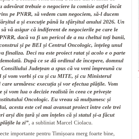
u adevărat trebuie o negociere la comisie astfel încât
rins pe PNRR, să vedem cum negociem, să-l ducem
ârșitul a și execuție până la sfârșitul anului 2026. Un
să vă asigur că indiferent de negocierile pe care le
PNRR, dacă va fi un pericol de a nu cheltui toți banii,
 construi și pe BEI și Centrul Oncologic, înțeleg unul
va finaliza. Deci nu este proiect ratat și acolo e o parte
 demolată. După ce se dă ordinul de începere, domnul
l Consiliului Județean a spus că va veni împreună cu
l și vom vorbi și cu și cu MITE, și cu Ministerul
i care urmăresc execuția și vor efectua plățile. Vom
e și vom lua o decizie realistă în ceea ce privește
Institutului Oncologic. Eu vreau să mulțumesc și
ui, acesta este cel mai avansat proiect între cele trei
ri arși din țară și am înțeles că și statul și-a făcut
plățile la zi”
, a subliniat Marcel Ciolacu.
iecte importante pentru Timișoara merg foarte bine,