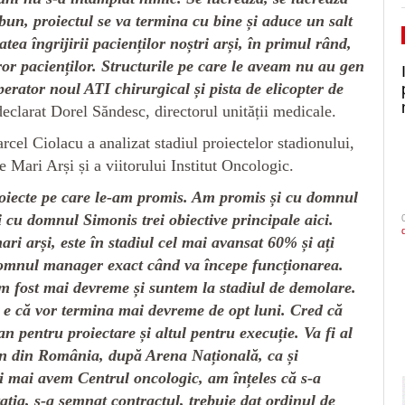
bun, proiectul se va termina cu bine și aduce un salt
tatea îngrijirii pacienților noștri arși, în primul rând,
ror pacienților. Structurile pe care le aveam nu au gen
erator noul ATI chirurgical și pista de elicopter de
declarat Dorel Săndesc, directorul unității medicale.
cel Ciolacu a analizat stadiul proiectelor stadionului,
e Mari Arși și a viitorului Institut Oncologic.
roiecte pe care le-am promis. Am promis și cu domnul
 cu domnul Simonis trei obiective principale aici.
ari arși, este în stadiul cel mai avansat 60% și ați
domnul manager exact când va începe funcționarea.
m fost mai devreme și suntem la stadiul de demolare.
e că vor termina mai devreme de opt luni. Cred că
n pentru proiectare și altul pentru execuție. Va fi al
on din România, după Arena Națională, ca și
Și mai avem Centrul oncologic, am înțeles că s-a
tația, s-a semnat contractul, trebuie dat ordinul de