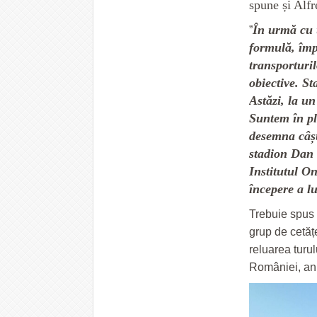
spune și Alf
În urmă cu 
”
formulă, împ
transporturi
obiective. St
Astăzi, la u
Suntem în pl
desemna câșt
stadion Dan 
Institutul O
începere a l
Trebuie spus 
grup de cetățe
reluarea turu
României, anu