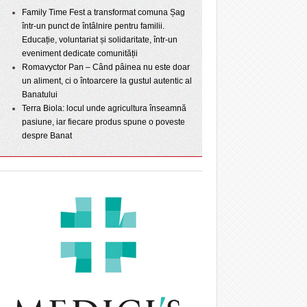
Family Time Fest a transformat comuna Șag
într-un punct de întâlnire pentru familii.
Educație, voluntariat și solidaritate, într-un
eveniment dedicate comunității
Romavyctor Pan – Când pâinea nu este doar
un aliment, ci o întoarcere la gustul autentic al
Banatului
Terra Biola: locul unde agricultura înseamnă
pasiune, iar fiecare produs spune o poveste
despre Banat