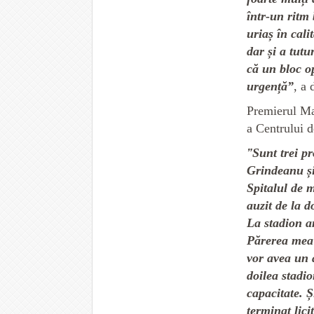
într-un ritm 
uriaș în cali
dar și a tutu
că un bloc op
urgență”
, a 
Premierul Mar
a Centrului d
Sunt trei p
”
Grindeanu și
Spitalul de m
auzit de la 
La stadion a
Părerea mea 
vor avea un a
doilea stadi
capacitate. 
terminat lici