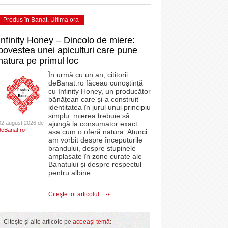
Produs în Banat
,
Ultima ora
Infinity Honey – Dincolo de miere:
povestea unei apiculturi care pune
natura pe primul loc
În urmă cu un an, cititorii
deBanat.ro făceau cunoștință
cu Infinity Honey, un producător
bănățean care și-a construit
identitatea în jurul unui principiu
simplu: mierea trebuie să
02 august 2026 de
ajungă la consumator exact
deBanat.ro
așa cum o oferă natura. Atunci
am vorbit despre începuturile
brandului, despre stupinele
amplasate în zone curate ale
Banatului și despre respectul
pentru albine
…
Citeşte tot articolul
Citește și alte articole pe
aceeași temă
: