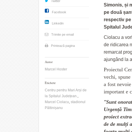
Twitter
Simonis, și m
pe două șant
Facebook
respectiv pe
Linkedin
Spitalul Jud
Trimite pe email
Ciolacu a vor
de ridicarea n
Printează pagina
remarcat progr
ajungând la 
Autor
Proiectul Cen
Marcel Hoster
vechi, spune
Etichete
a fost nevoie
Centru pentru Mari Arși de
important e 
la Spitalul Județean.
,
Sunt onorat 
”
Marcel Ciolacu
,
stadionul
Păltinișanu
Urgență Timi
proiect extr
de de mulți 
foarte mulți