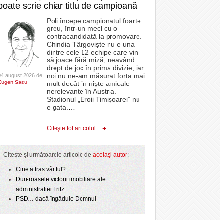
poate scrie chiar titlu de campioană
Poli începe campionatul foarte
greu, într-un meci cu o
contracandidată la promovare.
Chindia Târgoviște nu e una
dintre cele 12 echipe care vin
să joace fără miză, neavând
drept de joc în prima divizie, iar
noi nu ne-am măsurat forța mai
04 august 2026 de
Eugen Sasu
mult decât în niște amicale
nerelevante în Austria.
Stadionul „Eroii Timișoarei” nu
e gata,
…
Citeşte tot articolul
Citeşte şi următoarele articole de
acelaşi autor
:
Cine a tras vântul?
Dureroasele victorii imobiliare ale
administrației Fritz
PSD… dacă îngăduie Domnul