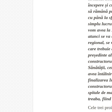
începere și c
să rămână p
cu până la sf
simplu lucru 
vom avea la 
atunci se va
regional, se 
care trebuie
președinte a
constructoru
Sănătății, ce
avea întâlnir
finalizarea 
constructorul
spitale de ma
treaba, fiind 
Cele trei pro