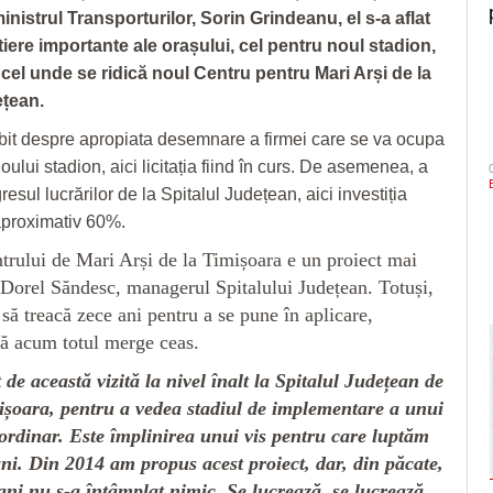
inistrul Transporturilor, Sorin
Grindeanu, el s-a aflat
iere importante ale orașului, cel pentru noul stadion,
 cel unde se ridică noul Centru pentru Mari Arși de la
ețean.
bit despre apropiata desemnare a firmei care se va ocupa
oului stadion, aici licitația fiind în curs. De asemenea, a
esul lucrărilor de la Spitalul Județean, aici investiția
aproximativ 60%.
trului de Mari Arși de la Timișoara e un proiect mai
 Dorel Săndesc, managerul Spitalului Județean. Totuși,
 să treacă zece ani pentru a se pune în aplicare,
că acum totul merge ceas.
de această vizită la nivel înalt la Spitalul Județean de
șoara, pentru a vedea stadiul de implementare a unui
aordinar. Este împlinirea unui vis pentru care luptăm
ani. Din 2014 am propus acest proiect, dar, din păcate,
 ani nu s-a întâmplat nimic. Se lucrează, se lucrează