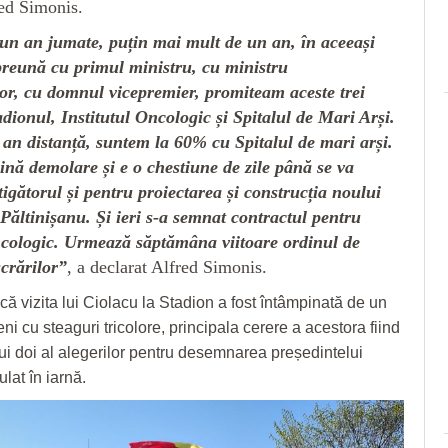
red Simonis.
un an jumate, puțin mai mult de un an, în aceeași
reună cu primul ministru, cu ministru
lor, cu domnul vicepremier, promiteam aceste trei
adionul, Institutul Oncologic și Spitalul de Mari Arși.
n an distanță, suntem la 60% cu Spitalul de mari arși.
ină demolare și e o chestiune de zile până se va
igătorul și pentru proiectarea și construcția noului
Păltinișanu. Și ieri s-a semnat contractul pentru
ncologic. Urmează săptămâna viitoare ordinul de
ucrărilor”
, a declarat Alfred Simonis.
că vizita lui Ciolacu la Stadion a fost întâmpinată de un
ni cu steaguri tricolore, principala cerere a acestora fiind
lui doi al alegerilor pentru desemnarea președintelui
lat în iarnă.