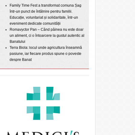
Family Time Fest a transformat comuna Șag
într-un punct de întâlnire pentru familii.
Educație, voluntariat și solidaritate, într-un
eveniment dedicate comunității
Romavyctor Pan – Când pâinea nu este doar
un aliment, ci o întoarcere la gustul autentic al
Banatului
Terra Biola: locul unde agricultura înseamnă
pasiune, iar fiecare produs spune o poveste
despre Banat