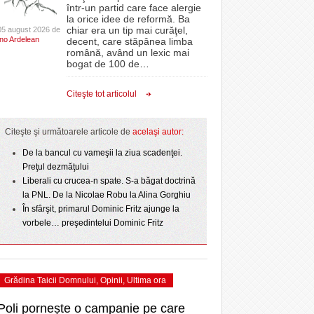
CLIPURI VIDEO
într-un partid care face alergie
- acum 2 zile
- 1
Sărbătoarea continuă! Zeci de mii de oameni
proiectelor derulate de instituție din fonduri
omovare
la orice idee de reformă. Ba
- 11 December 2025
au celebrat a treia seară la rând Ziua Timișoarei
JOCURI ONLINE
europene/FOTO
chiar era un tip mai curăţel,
05 august 2026 de
amentul cu o victorie
Ino Ardelean
- 2 August 2026
decent, care stăpânea limba
DIVERSE
română, având un lexic mai
- 25 July 2026
ANAF oferă persoanelor fizice posibilitatea să
dicat
odus
bogat de 100 de
…
Iniţiativă inedită pentru Zilele Orașului
beneficieze de Declarația Unică 212
FARMACII DIN
învins o echipă de
- 25 November 2025
Sânnicolau: ziua de vineri va fi dedicată special
precompletată
TIMIŞOARA
Citeşte tot articolul
uly 2026
- 2 August 2026
talentelor locale
HARTA TIMIŞOAREI
Romanian Business Leaders lansează RBL
View all
- 19 November
Banat, prima filială din vestul țării
NL
LICEE, ŞCOLI ŞI
Citeşte şi următoarele articole de
acelaşi autor:
2025
e la
GRĂDINIŢE DIN TIMIŞ
July
De la bancul cu vameşii la ziua scadenţei.
View all
PRIMĂRIILE DIN TIMIŞ
Preţul dezmăţului
Liberali cu crucea-n spate. S-a băgat doctrină
SFATUL MEDICULUI
la PNL. De la Nicolae Robu la Alina Gorghiu
SFATURI JURIDICE
În sfârşit, primarul Dominic Fritz ajunge la
vorbele… preşedintelui Dominic Fritz
Grădina Taicii Domnului
,
Opinii
,
Ultima ora
Poli pornește o campanie pe care