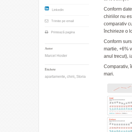
Conform datel
Linkedin
chiriilor nu e
Trimite pe email
comparativ cu
închirieze o l
Printează pagina
Conform surse
Autor
martie, +6% v
Marcel Hoster
anul trecut), 
Comparativ, în
Etichete
mari.
apartamente
,
chirii
,
Storia