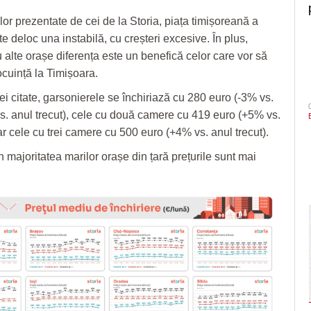
or prezentate de cei de la Storia, piața timișoreană a
ste deloc una instabilă, cu creșteri excesive. În plus,
 alte orașe diferența este un benefică celor care vor să
ocuință la Timișoara.
i citate, garsonierele se închiriază cu 280 euro (-3% vs.
s. anul trecut), cele cu două camere cu 419 euro (+5% vs.
iar cele cu trei camere cu 500 euro (+4% vs. anul trecut).
 majoritatea marilor orașe din țară prețurile sunt mai