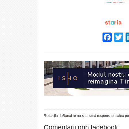
Fac
T
Redacția deBanat.ro nu-și asumă responsabilitatea pent
Comentarii prin facebook