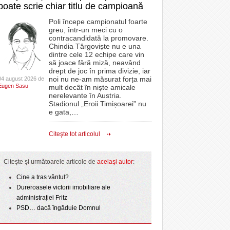
poate scrie chiar titlu de campioană
Poli începe campionatul foarte
greu, într-un meci cu o
contracandidată la promovare.
Chindia Târgoviște nu e una
dintre cele 12 echipe care vin
să joace fără miză, neavând
drept de joc în prima divizie, iar
noi nu ne-am măsurat forța mai
04 august 2026 de
Eugen Sasu
mult decât în niște amicale
nerelevante în Austria.
Stadionul „Eroii Timișoarei” nu
e gata,
…
Citeşte tot articolul
Citeşte şi următoarele articole de
acelaşi autor
:
Cine a tras vântul?
Dureroasele victorii imobiliare ale
administrației Fritz
PSD… dacă îngăduie Domnul