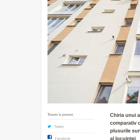
Trimite la prieteni
Chiria unui 
comparativ c
Twitter
plusurile sun
al
locuinței
.
Facebook