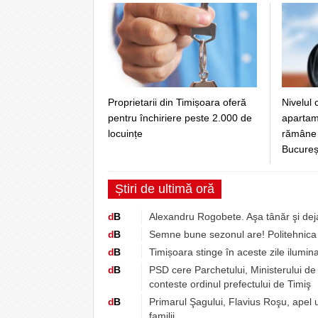
Nivelul 
Proprietarii din Timișoara oferă
apartam
pentru închiriere peste 2.000 de
rămâne 
locuințe
Bucureșt
Știri de ultimă oră
d
B
Alexandru Rogobete. Aşa tânăr şi dej
d
B
Semne bune sezonul are! Politehnica 
d
B
Timișoara stinge în aceste zile ilumina
d
B
PSD cere Parchetului, Ministerului de 
conteste ordinul prefectului de Timiş
d
B
Primarul Şagului, Flavius Roşu, apel 
familii