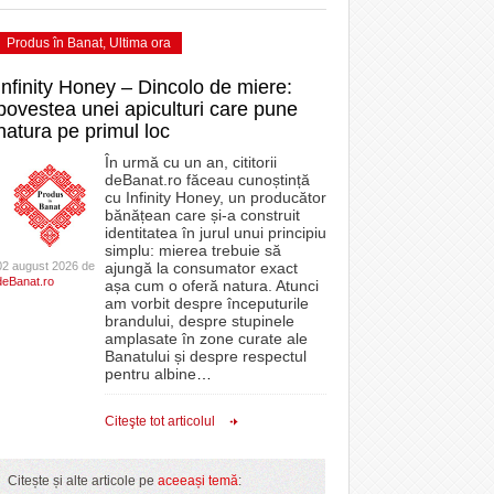
Produs în Banat
,
Ultima ora
Infinity Honey – Dincolo de miere:
povestea unei apiculturi care pune
natura pe primul loc
În urmă cu un an, cititorii
deBanat.ro făceau cunoștință
cu Infinity Honey, un producător
bănățean care și-a construit
identitatea în jurul unui principiu
simplu: mierea trebuie să
02 august 2026 de
ajungă la consumator exact
deBanat.ro
așa cum o oferă natura. Atunci
am vorbit despre începuturile
brandului, despre stupinele
amplasate în zone curate ale
Banatului și despre respectul
pentru albine
…
Citeşte tot articolul
Citește și alte articole pe
aceeași temă
: