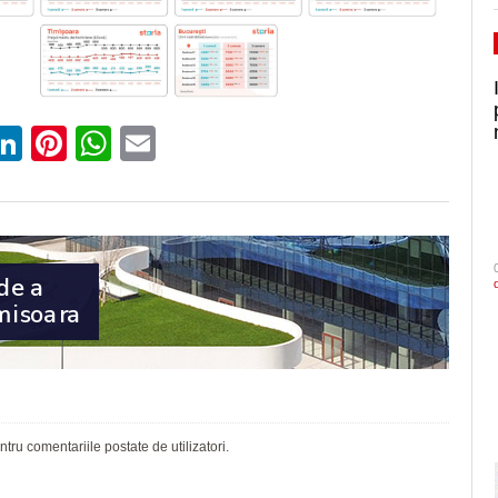
ebook
witter
LinkedIn
Pinterest
WhatsApp
Email
ru comentariile postate de utilizatori.