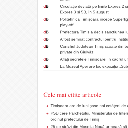
d
B
Circulație deviată pe liniile Expres 2 ș
Expres 3 și 5B, în 5 august
d
B
Politehnica Timișoara începe Superli
play-off
d
B
Prefectura Timiș a decis sancțiunea lu
d
B
A fost semnat contractul pentru Instit
d
B
Consiliul Județean Timiș scoate din b
private din Giulvăz
d
B
Aflați secretele Timișoarei în cadrul u
d
B
La Muzeul Apei are loc expoziția „Sub
Cele mai citite articole
Timișoara are de luni șase noi cetățeni 
PSD cere Parchetului, Ministerului de Intern
ordinul prefectului de Timiş
25 de străzi din Moşniţa Nouă urmează să fi