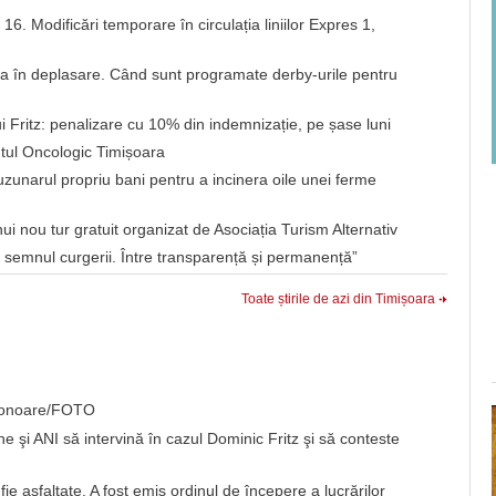
i 16. Modificări temporare în circulația liniilor Expres 1,
ga în deplasare. Când sunt programate derby-urile pentru
i Fritz: penalizare cu 10% din indemnizație, pe șase luni
utul Oncologic Timișoara
uzunarul propriu bani pentru a incinera oile unei ferme
nui nou tur gratuit organizat de Asociația Turism Alternativ
 semnul curgerii. Între transparență și permanență”
Toate știrile de azi din Timișoara
de onoare/FOTO
e şi ANI să intervină în cazul Dominic Fritz şi să conteste
e asfaltate. A fost emis ordinul de începere a lucrărilor