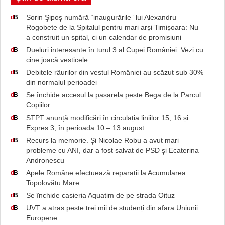
Sorin Şipoş numără “inaugurările” lui Alexandru
d
B
Rogobete de la Spitalul pentru mari arși Timișoara: Nu
a construit un spital, ci un calendar de promisiuni
Dueluri interesante în turul 3 al Cupei României. Vezi cu
d
B
cine joacă vesticele
Debitele râurilor din vestul României au scăzut sub 30%
d
B
din normalul perioadei
Se închide accesul la pasarela peste Bega de la Parcul
d
B
Copiilor
STPT anunță modificări în circulația liniilor 15, 16 și
d
B
Expres 3, în perioada 10 – 13 august
Recurs la memorie. Şi Nicolae Robu a avut mari
d
B
probleme cu ANI, dar a fost salvat de PSD şi Ecaterina
Andronescu
Apele Române efectuează reparații la Acumularea
d
B
Topolovățu Mare
Se închide casieria Aquatim de pe strada Oituz
d
B
UVT a atras peste trei mii de studenți din afara Uniunii
d
B
Europene