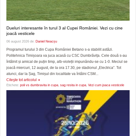
Dueluri interesante în turul 3 al Cupei României. Vezi cu cine
joacă vesticele
06 august 2026 de:
Daniel Neacșu
Programul turului 3 din Cupa României Betano s-a stabilit astăzi.
Politehnica Timișoara va juca acasă cu CSC Dumbrăvița. Cele două s-au
întâlnit și amical de puțin timp, alb-violeții impunându-se cu 1-0. Meciul se
joacă miercuri, 12 august, de la ora 17.30, pe stadionul „Electrica”. Tot
atunci, dar la Șag, Timișul din localitate va întâlni CSM...
Citeşte tot articolul
Etichete:
poli vs dumbravita in cupa
,
sag resita in cupa
,
Vezi cum joaca vesticele