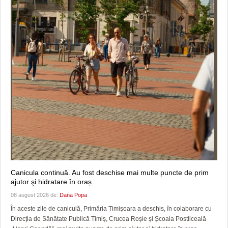
Canicula continuă. Au fost deschise mai multe puncte de prim
ajutor şi hidratare în oraș
08 august 2026 de:
Dana Popa
În aceste zile de caniculă, Primăria Timişoara a deschis, în colaborare cu
Direcția de Sănătate Publică Timiș, Crucea Roșie și Școala Postliceală