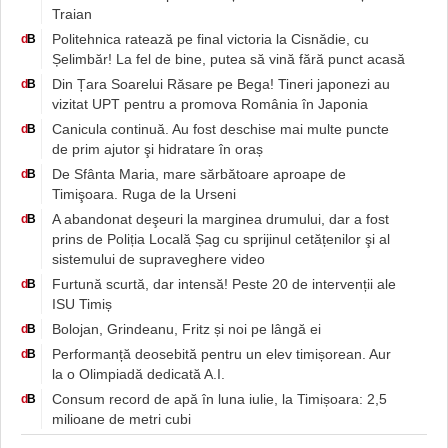
Traian
Politehnica ratează pe final victoria la Cisnădie, cu
d
B
Șelimbăr! La fel de bine, putea să vină fără punct acasă
Din Țara Soarelui Răsare pe Bega! Tineri japonezi au
d
B
vizitat UPT pentru a promova România în Japonia
Canicula continuă. Au fost deschise mai multe puncte
d
B
de prim ajutor şi hidratare în oraș
De Sfânta Maria, mare sărbătoare aproape de
d
B
Timişoara. Ruga de la Urseni
A abandonat deşeuri la marginea drumului, dar a fost
d
B
prins de Poliția Locală Șag cu sprijinul cetățenilor şi al
sistemului de supraveghere video
Furtună scurtă, dar intensă! Peste 20 de intervenții ale
d
B
ISU Timiș
Bolojan, Grindeanu, Fritz și noi pe lângă ei
d
B
Performanță deosebită pentru un elev timișorean. Aur
d
B
la o Olimpiadă dedicată A.I.
Consum record de apă în luna iulie, la Timișoara: 2,5
d
B
milioane de metri cubi