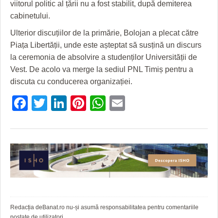
viitorul politic al țării nu a fost stabilit, după demiterea
cabinetului.
Ulterior discuțiilor de la primărie, Bolojan a plecat către
Piața Libertății, unde este așteptat să susțină un discurs
la ceremonia de absolvire a studenților Universității de
Vest. De acolo va merge la sediul PNL Timiș pentru a
discuta cu conducerea organizației.
Facebook
Twitter
LinkedIn
Pinterest
WhatsApp
Email
Redacția deBanat.ro nu-și asumă responsabilitatea pentru comentariile
postate de utilizatori.