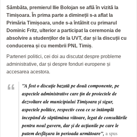
GRĂDINA TAICII DOMNULUI
CRONICĂ DE FILM
ACCIDENTE
Sâmbăta, premierul Ilie Bolojan se află în vizită la
ZIARISTU’ DE TERASĂ
UNDE MERGEM
ANUNŢURI
Timișoara. În prima parte a dimineții s-a aflat la
Primăria Timișoara, unde s-a întâlnit cu primarul
CU OIŞTEA-N KIERKEGAARD
FILME DOCUMENTARE
INFO SI UTILE
Dominic Fritz, ulterior a participat la ceremonia de
absolvire a studenților de la UVT, dar și la discuții cu
FINANŢĂRI DE LA A LA Z
CLIPURI VIDEO
CULTURA
conducerea și cu membrii PNL Timiș
.
PE SURSE
JOCURI ONLINE
INVATAMANT
Parteneri politici, cei doi au discutat despre probleme
administrative, dar și despre fonduri europene și
JUSTITIE
accesarea acestora.
FILME DOCUMENTARE
”A fost o discuție bazată pe două componente, pe
CLIPURI VIDEO
aspectele administrative care țin de proiectele de
dezvoltare ale municipiului Timișoara și sigur,
JOCURI ONLINE
aspectele politice, respectiv ceea ce se întâmplă
DIVERSE
începând de săptămâna viitoare, legat de consultările
pentru noul guvern, dar și de acțiunile pe care le
FARMACII DIN TIMIŞOARA
putem desfășura în perioada următoare”,
a spus