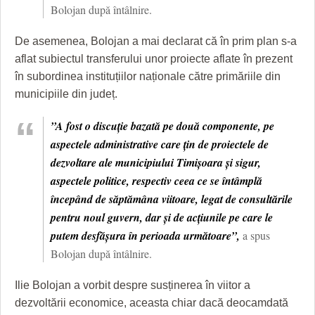
HARTA TIMIŞOAREI
Bolojan după întâlnire.
LICEE, ŞCOLI ŞI GRĂDINIŢE DIN TIMIŞ
De asemenea, Bolojan a mai declarat că în prim plan s-a
aflat subiectul transferului unor proiecte aflate în prezent
PRIMĂRIILE DIN TIMIŞ
în subordinea instituțiilor naționale către primăriile din
SFATUL MEDICULUI
municipiile din județ.
SFATURI JURIDICE
”A fost o discuție bazată pe două componente, pe
aspectele administrative care țin de proiectele de
dezvoltare ale municipiului Timișoara și sigur,
aspectele politice, respectiv ceea ce se întâmplă
începând de săptămâna viitoare, legat de consultările
pentru noul guvern, dar și de acțiunile pe care le
putem desfășura în perioada următoare”,
a spus
Bolojan după întâlnire.
Ilie Bolojan a vorbit despre susținerea în viitor a
dezvoltării economice, aceasta chiar dacă deocamdată