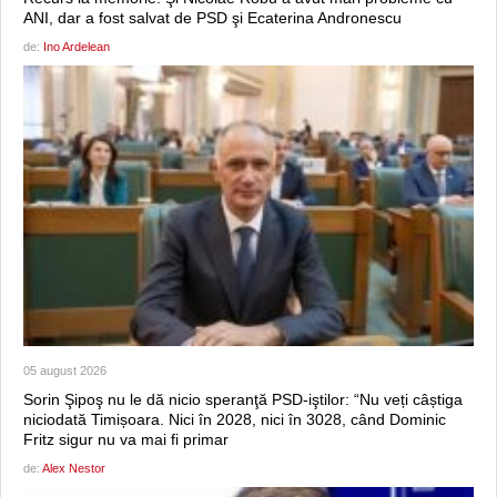
ANI, dar a fost salvat de PSD şi Ecaterina Andronescu
de:
Ino Ardelean
05 august 2026
Sorin Şipoş nu le dă nicio speranţă PSD-iştilor: “Nu veți câștiga
niciodată Timișoara. Nici în 2028, nici în 3028, când Dominic
Fritz sigur nu va mai fi primar
de:
Alex Nestor