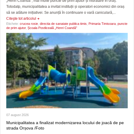
„Henri Coandă”, mai multe puncte de prim ajutor și hidratare în oraș.
Totodatp, municipalitatea a invitat instituții și operatori economici din oraș
să se alăture inițiativei. Se anunță în continuare o vară caniculară,...
Citeşte tot articolul
Etichete:
crucea rosie
,
directia de sanatate publica timis
,
Primaria Timisoara
,
puncte
de prim ajutor
,
Școala Postliceală „Henri Coandă”
07 august 2026
Municipalitatea a finalizat modernizarea locului de joacă de pe
strada Orșova /Foto