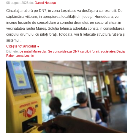
08 august 2026 de:
Daniel Neacșu
Circulația rutieră pe DN7, în zona Leșnic se va desfășura cu restricții. De
săptămâna viitoare, în apropierea localității din județul Hunedoara, vor
începe lucrările de consolidare a corpului drumului, pe sectorul situat în
vecinătatea râului Mureș. Soluția tehnică adoptată constă în consolidarea
corpului drumului cu piloți forați. Totodată, vor fi refăcute structura rutieră și
sistemul...
Citeşte tot articolul
Etichete:
pe malul Muresului
,
Se consolideaza DN7 cu piloti forati
,
societatea Dacia
Faber
,
zona Lesnic