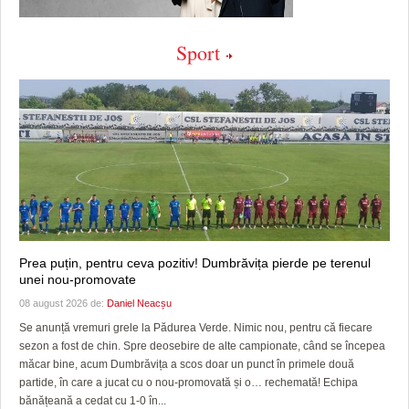
Sport
Prea puțin, pentru ceva pozitiv! Dumbrăvița pierde pe terenul
unei nou-promovate
08 august 2026 de:
Daniel Neacșu
Se anunță vremuri grele la Pădurea Verde. Nimic nou, pentru că fiecare
sezon a fost de chin. Spre deosebire de alte campionate, când se începea
măcar bine, acum Dumbrăvița a scos doar un punct în primele două
partide, în care a jucat cu o nou-promovată și o… rechemată! Echipa
bănățeană a cedat cu 1-0 în...