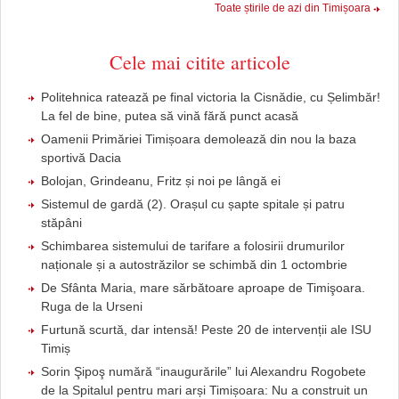
Toate știrile de azi din Timișoara
Cele mai citite articole
Politehnica ratează pe final victoria la Cisnădie, cu Șelimbăr!
La fel de bine, putea să vină fără punct acasă
Oamenii Primăriei Timișoara demolează din nou la baza
sportivă Dacia
Bolojan, Grindeanu, Fritz și noi pe lângă ei
Sistemul de gardă (2). Orașul cu șapte spitale și patru
stăpâni
Schimbarea sistemului de tarifare a folosirii drumurilor
naționale și a autostrăzilor se schimbă din 1 octombrie
De Sfânta Maria, mare sărbătoare aproape de Timişoara.
Ruga de la Urseni
Furtună scurtă, dar intensă! Peste 20 de intervenții ale ISU
Timiș
Sorin Şipoş numără “inaugurările” lui Alexandru Rogobete
de la Spitalul pentru mari arși Timișoara: Nu a construit un