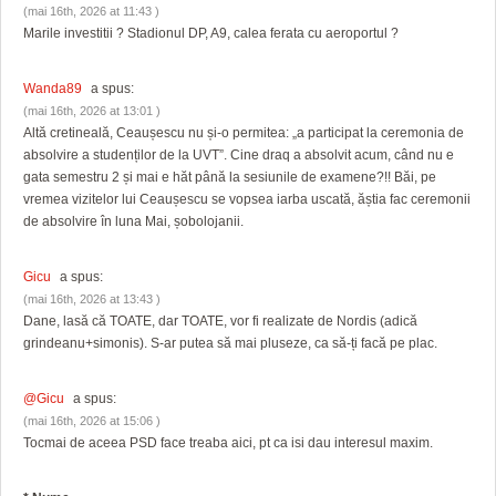
(mai 16th, 2026 at 11:43 )
Marile investitii ? Stadionul DP, A9, calea ferata cu aeroportul ?
Wanda89
a spus:
(mai 16th, 2026 at 13:01 )
Altă cretineală, Ceaușescu nu și-o permitea: „a participat la ceremonia de
absolvire a studenților de la UVT”. Cine draq a absolvit acum, când nu e
gata semestru 2 și mai e hăt până la sesiunile de examene?!! Băi, pe
vremea vizitelor lui Ceaușescu se vopsea iarba uscată, ăștia fac ceremonii
de absolvire în luna Mai, șobolojanii.
Gicu
a spus:
(mai 16th, 2026 at 13:43 )
Dane, lasă că TOATE, dar TOATE, vor fi realizate de Nordis (adică
grindeanu+simonis). S-ar putea să mai pluseze, ca să-ți facă pe plac.
@Gicu
a spus:
(mai 16th, 2026 at 15:06 )
Tocmai de aceea PSD face treaba aici, pt ca isi dau interesul maxim.