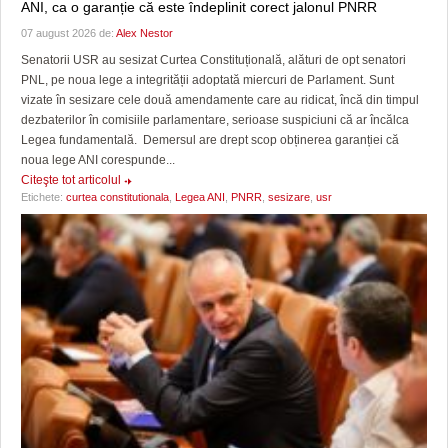
ANI, ca o garanție că este îndeplinit corect jalonul PNRR
07 august 2026 de:
Alex Nestor
Senatorii USR au sesizat Curtea Constituțională, alături de opt senatori
PNL, pe noua lege a integrității adoptată miercuri de Parlament. Sunt
vizate în sesizare cele două amendamente care au ridicat, încă din timpul
dezbaterilor în comisiile parlamentare, serioase suspiciuni că ar încălca
Legea fundamentală. Demersul are drept scop obținerea garanției că
noua lege ANI corespunde...
Citeşte tot articolul
Etichete:
curtea constitutionala
,
Legea ANI
,
PNRR
,
sesizare
,
usr