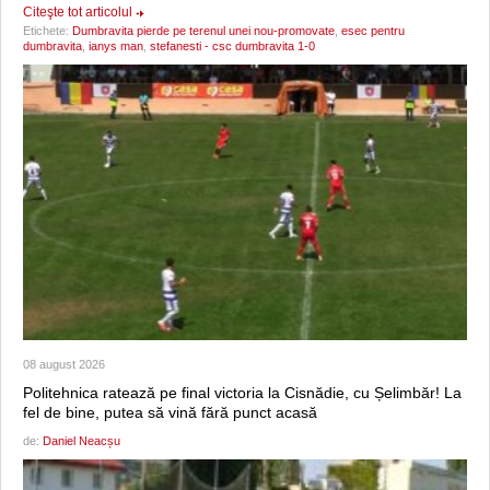
Citeşte tot articolul
Etichete:
Dumbravita pierde pe terenul unei nou-promovate
,
esec pentru
dumbravita
,
ianys man
,
stefanesti - csc dumbravita 1-0
08 august 2026
Politehnica ratează pe final victoria la Cisnădie, cu Șelimbăr! La
fel de bine, putea să vină fără punct acasă
de:
Daniel Neacșu