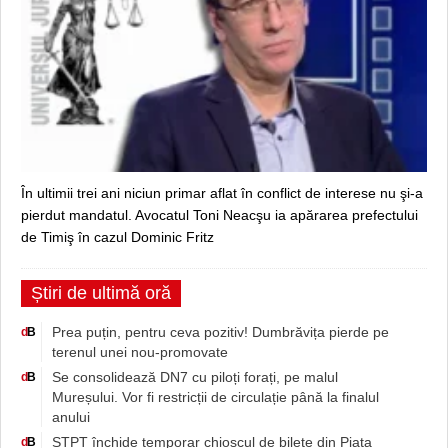
În ultimii trei ani niciun primar aflat în conflict de interese nu şi-a
pierdut mandatul. Avocatul Toni Neacşu ia apărarea prefectului
de Timiş în cazul Dominic Fritz
Știri de ultimă oră
Prea puțin, pentru ceva pozitiv! Dumbrăvița pierde pe
d
B
terenul unei nou-promovate
Se consolidează DN7 cu piloți forați, pe malul
d
B
Mureșului. Vor fi restricții de circulație până la finalul
anului
STPT închide temporar chioșcul de bilete din Piața
d
B