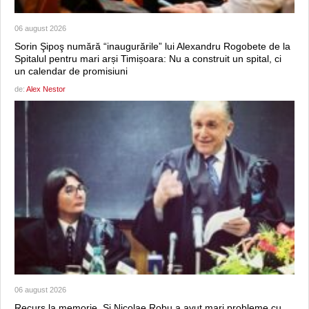
06 august 2026
Sorin Şipoş numără “inaugurările” lui Alexandru Rogobete de la
Spitalul pentru mari arși Timișoara: Nu a construit un spital, ci
un calendar de promisiuni
de:
Alex Nestor
06 august 2026
Recurs la memorie. Şi Nicolae Robu a avut mari probleme cu