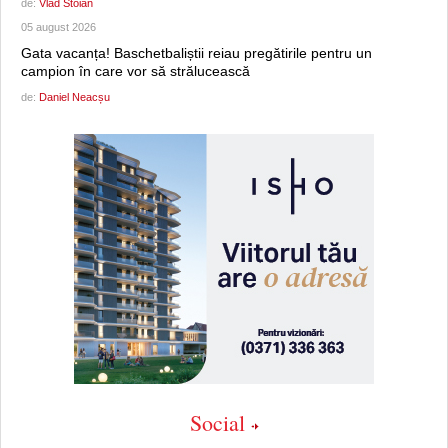
de:
Vlad Stoian
05 august 2026
Gata vacanța! Baschetbaliștii reiau pregătirile pentru un
campion în care vor să strălucească
de:
Daniel Neacșu
Social