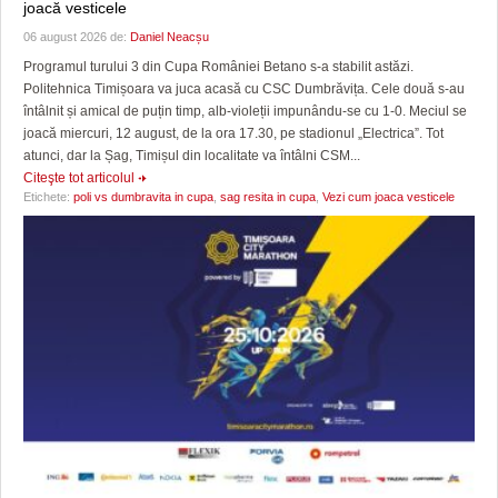
joacă vesticele
06 august 2026 de:
Daniel Neacșu
Programul turului 3 din Cupa României Betano s-a stabilit astăzi.
Politehnica Timișoara va juca acasă cu CSC Dumbrăvița. Cele două s-au
întâlnit și amical de puțin timp, alb-violeții impunându-se cu 1-0. Meciul se
joacă miercuri, 12 august, de la ora 17.30, pe stadionul „Electrica”. Tot
atunci, dar la Șag, Timișul din localitate va întâlni CSM...
Citeşte tot articolul
Etichete:
poli vs dumbravita in cupa
,
sag resita in cupa
,
Vezi cum joaca vesticele