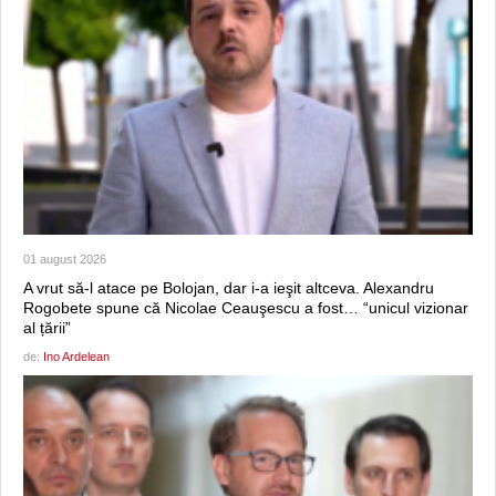
01 august 2026
A vrut să-l atace pe Bolojan, dar i-a ieşit altceva. Alexandru
Rogobete spune că Nicolae Ceauşescu a fost… “unicul vizionar
al țării”
de:
Ino Ardelean