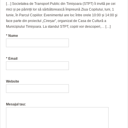
[…] Societatea de Transport Public din Timișoara (STPT) îi invită pe cei
mici și pe părinții lor să sărbătorească împreună Ziua Copilului, luni, 1
Iunie, în Parcul Copiilor. Evenimentul are loc între orele 10:00 și 14:00 şi
face parte din proiectul „Cireșar”, organizat de Casa de Cultură a
Municipiului Timișoara. La standul STPT, copiii vor descoperi,… […]
*
Nume
*
Email
Website
Mesajul tau: