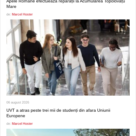
Apele Române efectuează reparații la Acumularea Topolovățu
Mare
de:
Marcel Hoster
06 august 2026
UVT a atras peste trei mii de studenți din afara Uniunii
Europene
de:
Marcel Hoster