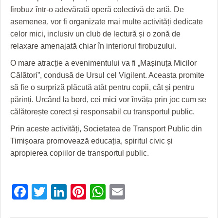
HARTA TIMIŞOAREI
firobuz într-o adevărată operă colectivă de artă. De
asemenea, vor fi organizate mai multe activități dedicate
LICEE, ŞCOLI ŞI GRĂDINIŢE DIN TIMIŞ
celor mici, inclusiv un club de lectură și o zonă de
PRIMĂRIILE DIN TIMIŞ
relaxare amenajată chiar în interiorul firobuzului.
O mare atracție a evenimentului va fi „Mașinuța Micilor
SFATUL MEDICULUI
Călători”, condusă de Ursul cel Vigilent. Aceasta promite
SFATURI JURIDICE
să fie o surpriză plăcută atât pentru copii, cât și pentru
părinți. Urcând la bord, cei mici vor învăța prin joc cum se
călătorește corect și responsabil cu transportul public.
Prin aceste activități, Societatea de Transport Public din
Timișoara promovează educația, spiritul civic și
apropierea copiilor de transportul public.
Facebook
Twitter
LinkedIn
Pinterest
WhatsApp
Email