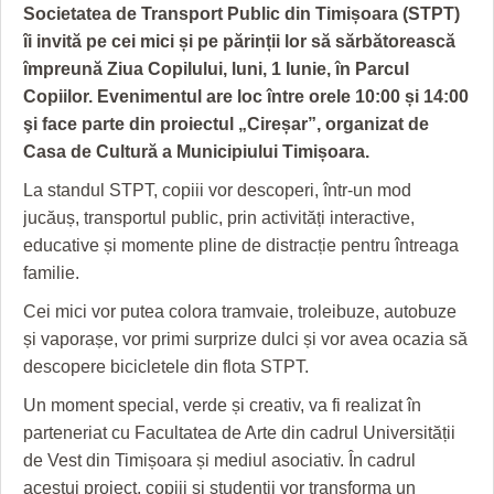
GRĂDINA TAICII DOMNULUI
CRONICĂ DE FILM
ACCIDENTE
Societatea de Transport Public din Timișoara (STPT)
îi invită pe cei mici și pe părinții lor să sărbătorească
ZIARISTU’ DE TERASĂ
UNDE MERGEM
ANUNŢURI
împreună Ziua Copilului, luni, 1 Iunie, în Parcul
CU OIŞTEA-N KIERKEGAARD
FILME DOCUMENTARE
INFO SI UTILE
Copiilor. Evenimentul are loc între orele 10:00 și 14:00
şi face parte din proiectul „Cireșar”, organizat de
FINANŢĂRI DE LA A LA Z
CLIPURI VIDEO
CULTURA
Casa de Cultură a Municipiului Timișoara.
PE SURSE
JOCURI ONLINE
INVATAMANT
La standul STPT, copiii vor descoperi, într-un mod
jucăuș, transportul public, prin activități interactive,
JUSTITIE
educative și momente pline de distracție pentru întreaga
familie.
FILME DOCUMENTARE
Cei mici vor putea colora tramvaie, troleibuze, autobuze
CLIPURI VIDEO
și vaporașe, vor primi surprize dulci și vor avea ocazia să
descopere bicicletele din flota STPT.
JOCURI ONLINE
Un moment special, verde și creativ, va fi realizat în
DIVERSE
parteneriat cu Facultatea de Arte din cadrul Universității
FARMACII DIN TIMIŞOARA
de Vest din Timișoara și mediul asociativ. În cadrul
acestui proiect, copiii și studenții vor transforma un