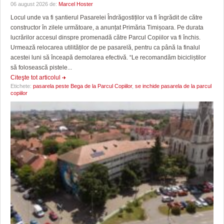
06 august 2026 de:
Marcel Hoster
Locul unde va fi șantierul Pasarelei Îndrăgostiților va fi îngrădit de către
constructor în zilele următoare, a anunțat Primăria Timișoara. Pe durata
lucrărilor accesul dinspre promenadă către Parcul Copiilor va fi închis.
Urmează relocarea utilităților de pe pasarelă, pentru ca până la finalul
acestei luni să înceapă demolarea efectivă. “Le recomandăm bicicliștilor
să folosească pistele...
Citeşte tot articolul
Etichete:
pasarela peste Bega de la Parcul Copiilor
,
se inchide pasarela de la parcul
copiilor