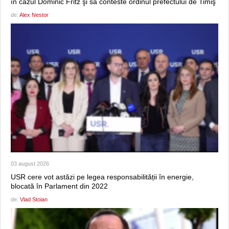
în cazul Dominic Fritz şi să conteste ordinul prefectului de Timiş
de:
Alex Nestor
03 august 2026
USR cere vot astăzi pe legea responsabilității în energie,
blocată în Parlament din 2022
de:
Vlad Stoian