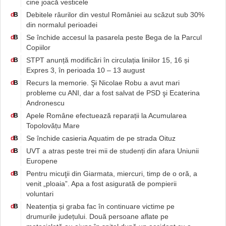
cine joacă vesticele
Debitele râurilor din vestul României au scăzut sub 30%
d
B
din normalul perioadei
Se închide accesul la pasarela peste Bega de la Parcul
d
B
Copiilor
STPT anunță modificări în circulația liniilor 15, 16 și
d
B
Expres 3, în perioada 10 – 13 august
Recurs la memorie. Şi Nicolae Robu a avut mari
d
B
probleme cu ANI, dar a fost salvat de PSD şi Ecaterina
Andronescu
Apele Române efectuează reparații la Acumularea
d
B
Topolovățu Mare
Se închide casieria Aquatim de pe strada Oituz
d
B
UVT a atras peste trei mii de studenți din afara Uniunii
d
B
Europene
Pentru micuţii din Giarmata, miercuri, timp de o oră, a
d
B
venit „ploaia”. Apa a fost asigurată de pompierii
voluntari
Neatenția și graba fac în continuare victime pe
d
B
drumurile județului. Două persoane aflate pe