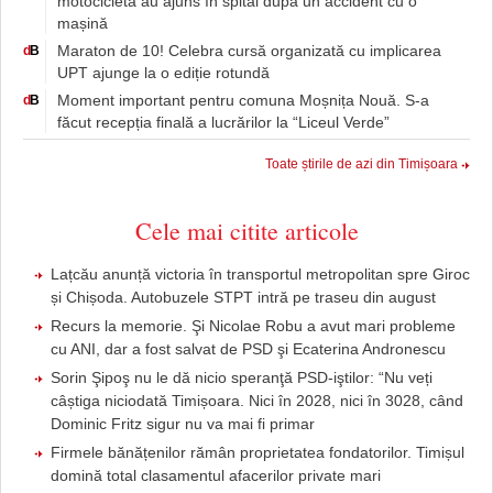
motocicletă au ajuns în spital după un accident cu o
mașină
Maraton de 10! Celebra cursă organizată cu implicarea
d
B
UPT ajunge la o ediție rotundă
Moment important pentru comuna Moșnița Nouă. S-a
d
B
făcut recepția finală a lucrărilor la “Liceul Verde”
Toate știrile de azi din Timișoara
Cele mai citite articole
Lațcău anunță victoria în transportul metropolitan spre Giroc
și Chișoda. Autobuzele STPT intră pe traseu din august
Recurs la memorie. Şi Nicolae Robu a avut mari probleme
cu ANI, dar a fost salvat de PSD şi Ecaterina Andronescu
Sorin Şipoş nu le dă nicio speranţă PSD-iştilor: “Nu veți
câștiga niciodată Timișoara. Nici în 2028, nici în 3028, când
Dominic Fritz sigur nu va mai fi primar
Firmele bănățenilor rămân proprietatea fondatorilor. Timișul
domină total clasamentul afacerilor private mari