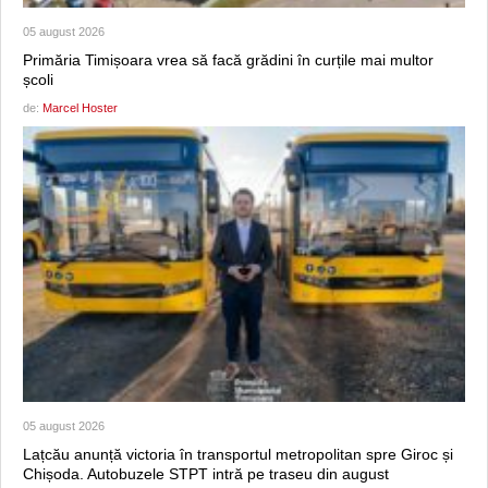
05 august 2026
Primăria Timișoara vrea să facă grădini în curțile mai multor
școli
de:
Marcel Hoster
05 august 2026
Lațcău anunță victoria în transportul metropolitan spre Giroc și
Chișoda. Autobuzele STPT intră pe traseu din august