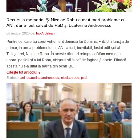
Recurs la memorie. Şi Nicolae Robu a avut mari probleme cu
ANI, dar a fost salvat de PSD şi Ecaterina Andronescu
06 august 2026 de:
Ino Ardelean
Printre cei care au cerut vehement demisia lui Dominic Fritz din funcţia de
primar, în urma problemelor cu ANI, a fost, inevitabil, fostul edil-şef al
Timişoarei, Nicolae Robu. În aceste rânduri reîmprospătăm memoria
unora, posibil şi a lui Robu, obişnuit să “uite” de îngheaţă apele. Fiindcă
acesta nu s-a uitat la bârna din ochii lui,...
Citeşte tot articolul
Etichete:
ani
,
ecaterina andronescu
,
nicolae robu
,
psd