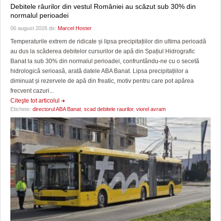
Debitele râurilor din vestul României au scăzut sub 30% din
normalul perioadei
06 august 2026 de:
Marcel Hoster
Temperaturile extrem de ridicate și lipsa precipitațiilor din ultima perioadă
au dus la scăderea debitelor cursurilor de apă din Spațiul Hidrografic
Banat la sub 30% din normalul perioadei, confruntându-ne cu o secetă
hidrologică serioasă, arată datele ABA Banat. Lipsa precipitațiilor a
diminuat și rezervele de apă din freatic, motiv pentru care pot apărea
frecvent cazuri...
Citeşte tot articolul
Etichete:
directorul ABA Banat
,
scad debitele raurilor
,
viorel avram