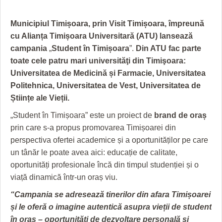
GRĂDINA TAICII DOMNULUI
CRONICĂ DE FILM
ACCIDENTE
ZIARISTU’ DE TERASĂ
UNDE MERGEM
ANUNŢURI
Municipiul Timișoara, prin Visit Timișoara, împreună
cu Alianța Timișoara Universitară (ATU) lansează
CU OIŞTEA-N KIERKEGAARD
FILME DOCUMENTARE
INFO SI UTILE
campania
„
Student în Timișoara
”.
Din ATU fac parte
toate cele patru mari universităţi din Timişoara:
FINANŢĂRI DE LA A LA Z
CLIPURI VIDEO
CULTURA
Universitatea de Medicină și Farmacie, Universitatea
PE SURSE
JOCURI ONLINE
INVATAMANT
Politehnica, Universitatea de Vest, Universitatea de
Științe ale Vieții.
JUSTITIE
„Student în Timișoara” este un proiect de
brand de oraș
FILME DOCUMENTARE
prin care s-a propus promovarea Timișoarei din
perspectiva ofertei academice și a oportunităților pe care
CLIPURI VIDEO
un tânăr le poate avea aici: educație de calitate,
oportunități profesionale încă din timpul studenției și o
JOCURI ONLINE
viață dinamică într-un oraș viu.
DIVERSE
“Campania se adresează tinerilor din afara Timișoarei
FARMACII DIN TIMIŞOARA
și le oferă o imagine autentică asupra vieții de student
în oraș – oportunități de dezvoltare personală și