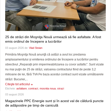
25 de străzi din Moşniţa Nouă urmează să fie asfaltate. A fost
emis ordinul de începere a lucrărilor
03 august 2026 de:
Vlad Stoian
Primăria Moşniţa Nouă anunţă că astăzi a avut loc predarea
amplasamentului și emiterea ordinului de începere a lucrărilor pentru
obiectivul „Reparații prin impermeabilizarea cu covor asfaltic”. Sunt vizate
nu mai puţin de 25 de străzi, valoarea contractului fiind de peste 3,2
milioane de lei, fără TVA Pe baza acestui contract sunt vizate următoarele
străzi: Bucuriei,...
Citeşte tot articolul
Etichete:
asfaltare
,
contract
,
mosnita noua
,
strazi
03 august 2026
Magazinele PPC Energie sunt și în acest val de căldură puncte
de adăpostire pe timp de caniculă