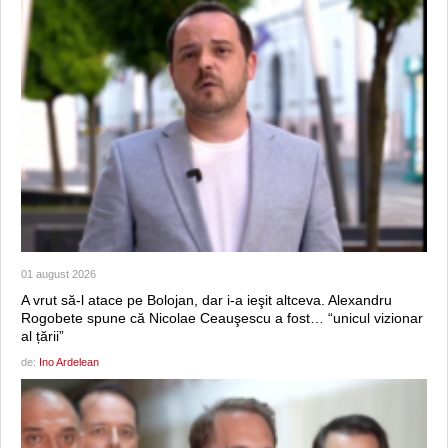
01 august 2026
A vrut să-l atace pe Bolojan, dar i-a ieşit altceva. Alexandru
Rogobete spune că Nicolae Ceauşescu a fost… “unicul vizionar
al țării”
de:
Ino Ardelean