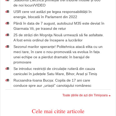
Stadionul Electrica primește trei tribune mobile și 600
d
B
de noi locuri/VIDEO
USR cere vot astăzi pe legea responsabilității în
d
B
energie, blocată în Parlament din 2022
Până în data de 7 august, autobuzul M35 este deviat în
d
B
Giarmata Vii, pe traseul de retur
25 de străzi din Moşniţa Nouă urmează să fie asfaltate.
d
B
A fost emis ordinul de începere a lucrărilor
Sezonul marilor speranțe! Politehnica atacă elita cu un
d
B
meci tare, în care o nou-promovată va evolua în fața
unei echipe ce a pierdut dramatic în barajul de
promovare
Se introduc restricții de circulație rutieră din cauza
d
B
caniculei în județele Satu Mare, Bihor, Arad și Timiș
Rucsandra-Ioana Bucșa: Copila de 17 ani care
d
B
conduce spre aur „uriașii” canotajului românesc
Toate știrile de azi din Timișoara
Cele mai citite articole