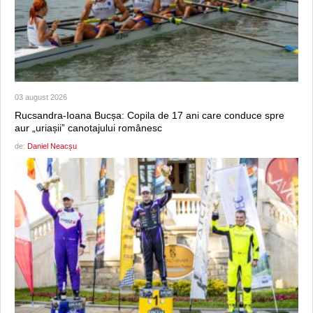
03 august 2026
Rucsandra-Ioana Bucșa: Copila de 17 ani care conduce spre
aur „uriașii” canotajului românesc
de:
Daniel Neacșu