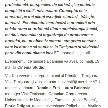
HARTA TIMIŞOAREI
profesională, perspective de carieră și experiența
completă a vieții universitare. Conceptul este
LICEE, ŞCOLI ŞI GRĂDINIŢE DIN TIMIŞ
construit pe trei piloni esențiali:
studiază, trăiește,
PRIMĂRIILE DIN TIMIŞ
lucrează.
Evenimentul marchează o premieră prin
colaborarea coordonată dintre administrația locală,
SFATUL MEDICULUI
mediul universitar și organizația de promovare a
orașului, cu un obiectiv comun: atragerea tinerilor
SFATURI JURIDICE
care își doresc să studieze în Timișoara și să devină
parte din comunitatea locală”,
anunaţă iniţiatorii.
Evenimentul de lansare a camniei va avea loc marţi, 19
mai, la
Cinema Studio.
Vor fi la eveniment reprezentanți ai Primăriei Timișoara,
Visit Timișoara și ai celor patru universități membre ATU,
respectiv primarul
Dominic Fritz
,
Laura Boldovici
,
manager Visit Timişoara,
Octavian Crețu
, rector
Universitatea de Medicină și Farmacie „Victor Babeș”,
Florin Drăgan,
rector Universitatea Politehnica,
Marilen