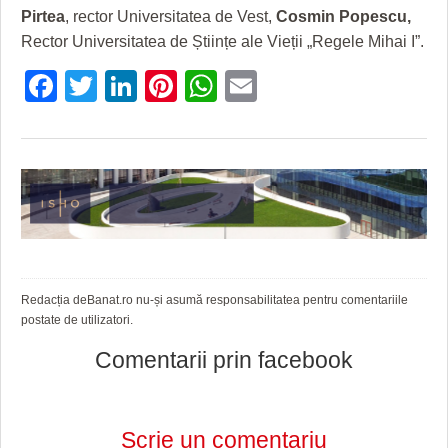
Pirtea
, rector Universitatea de Vest,
Cosmin Popescu,
Rector Universitatea de Științe ale Vieții „Regele Mihai I”.
Facebook
Twitter
LinkedIn
Pinterest
WhatsApp
Email
Redacția deBanat.ro nu-și asumă responsabilitatea pentru comentariile
postate de utilizatori.
Comentarii prin facebook
Scrie un comentariu