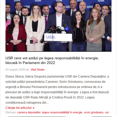
USR cere vot astăzi pe legea responsabilității în energie,
blocată în Parlament din 2022
03 august 2026 de:
Vlad Stoian
Diana Stoica, lidera Grupului parlamentar USR din Camera Deputaților, a
solicitat astăzi președintelui Camerei, Sorin Grindeanu, convocarea de
urgență a Biroului Permanent pentru introducerea pe ordinea de zi a
plenului de astăzi a legii responsabilității în energie. Legea a fost depusă
de deputații USR Radu Miruță și Cristina Prună în 2022. Legea
condiționează retragerea din...
Citeşte tot articolul
Etichete:
camera deputatilor
,
legea responsabilității în energie
,
sorin grindeanu
,
usr