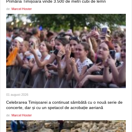
Primăria Timișoara vinde 3.500 de metri cubi de lemn
de:
Marcel Hoster
01 august 2026
Celebrarea Timișoarei a continuat sâmbătă cu o nouă serie de
concerte, dar și cu un spetacol de acrobație aeriană
de:
Marcel Hoster