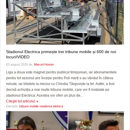
Stadionul Electrica primește trei tribune mobile și 600 de noi
locuri/VIDEO
03 august 2026 de:
Marcel Hoster
Liga a doua este magnet pentru publicul timișorean, iar abonamentele
pentru tot sezonul are începe pentru Poli marți s-au vândut în câteva
minute, iar biletele la meciul cu Chindia Târgoviște la fel. Astfel, a fost
decisă achiziția a mai multe tribune mobile, care vor fi instalate pe
stadionul Electrica. Acestea vor oferi un plus de...
Citeşte tot articolul
Etichete:
tribune mobile stadionul eletrica