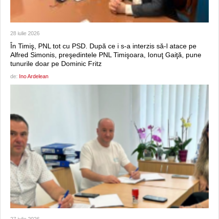
28 iulie 2026
În Timiş, PNL tot cu PSD. După ce i s-a interzis să-l atace pe
Alfred Simonis, preşedintele PNL Timişoara, Ionuţ Gaiţă, pune
tunurile doar pe Dominic Fritz
de:
Ino Ardelean
27 iulie 2026