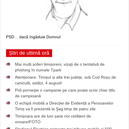
PSD… dacă îngăduie Domnul
Știri de ultimă oră
Mai mulți șoferi timișoreni, vizați de o tentativă de
d
B
phishing în numele Tpark
Atenționare: Timișul și alte trei județe, sub Cod Roșu de
d
B
caniculă, astăzi, 4 august!
Poli pornește o campanie pe care poate scrie chiar titlu
d
B
de campioană
O echipă mobilă a Direcției de Evidență a Persoanelor
d
B
Timiș va fi prezentă la Şag timp de patru zile
Timișoara are de luni șase noi cetățeni de
d
B
onoare/FOTO