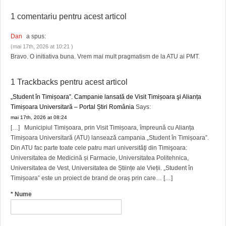
1 comentariu pentru
acest articol
Dan
a spus:
(mai 17th, 2026 at 10:21 )
Bravo. O initiativa buna. Vrem mai mult pragmatism de la ATU ai PMT.
1 Trackbacks pentru
acest articol
„Student în Timișoara”. Campanie lansată de Visit Timișoara şi Alianța
Timișoara Universitară – Portal Știri România
Says:
mai 17th, 2026 at 08:24
[…] Municipiul Timișoara, prin Visit Timișoara, împreună cu Alianța
Timișoara Universitară (ATU) lansează campania „Student în Timișoara”.
Din ATU fac parte toate cele patru mari universităţi din Timişoara:
Universitatea de Medicină și Farmacie, Universitatea Politehnica,
Universitatea de Vest, Universitatea de Științe ale Vieții. „Student în
Timișoara” este un proiect de brand de oraș prin care… […]
*
Nume