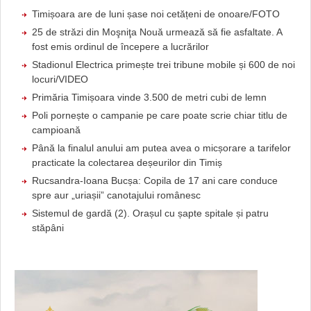
Timișoara are de luni șase noi cetățeni de onoare/FOTO
25 de străzi din Moşniţa Nouă urmează să fie asfaltate. A
fost emis ordinul de începere a lucrărilor
Stadionul Electrica primește trei tribune mobile și 600 de noi
locuri/VIDEO
Primăria Timișoara vinde 3.500 de metri cubi de lemn
Poli pornește o campanie pe care poate scrie chiar titlu de
campioană
Până la finalul anului am putea avea o micșorare a tarifelor
practicate la colectarea deșeurilor din Timiș
Rucsandra-Ioana Bucșa: Copila de 17 ani care conduce
spre aur „uriașii” canotajului românesc
Sistemul de gardă (2). Orașul cu șapte spitale și patru
stăpâni