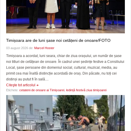
Timișoara are de luni șase noi cetățeni de onoare/FOTO
03 august 2026 de:
Marcel Hoster
Timișoara a acordat, luni seara, chiar de ziua orașului, un număr de șase
noi titluri de cetățean de onoare. În cadrul unei ședințe festive a Consiliului
Local, șase persoane din domeniul social, cultural, muzical, media, au
primit cea mai înaltă distincție acordată de oraș. Din păcate, nu toți cei
distinși au putut fi în sală....
Citeşte tot articolul
Etichete:
cetateni de onoare ai Timișoarei
,
ledință festivă ziua timișoarei